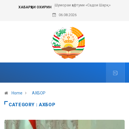
Шумораи ҳафтуми «Садои Шарқ»
Пешвои ҳаракати сулҳи ҷаҳонӣ
ХАБАРҲОИ ОХИРИН
06.08.2026
Home
АХБОР
CATEGORY : АХБОР