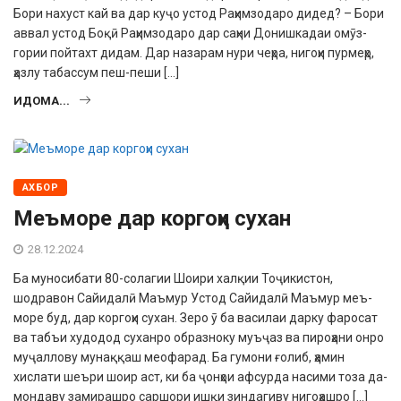
Бори нахуст кай ва дар куҷо устод Раҳимзодаро дидед? – Бори
аввал устод Боқӣ Раҳим­зодаро дар саҳни Донишкадаи омӯз­
гории пойтахт дидам. Дар назарам нури чеҳра, нигоҳи пурмеҳр,
ҳазлу табассум пеш-пеши […]
ИДОМА...
АХБОР
Меъморе дар коргоҳи сухан
28.12.2024
Ба муносибати 80-солагии Шоири халқии Тоҷикистон,
шодравон Сайидалӣ Маъмур Устод Сайидалӣ Маъмур меъ­
море буд, дар коргоҳи сухан. Зеро ӯ ба василаи дарку фаросат
ва табъи худодод суханро образноку муъҷаз ва пироҳани онро
муҷаллову му­наққаш меофарад. Ба гумони ғолиб, ҳамин
хислати шеъри шоир аст, ки ба ҷонҳои афсурда насими тоза да­
мондаву замирашро саршори ишқи зиндагиву нигоҳашро […]