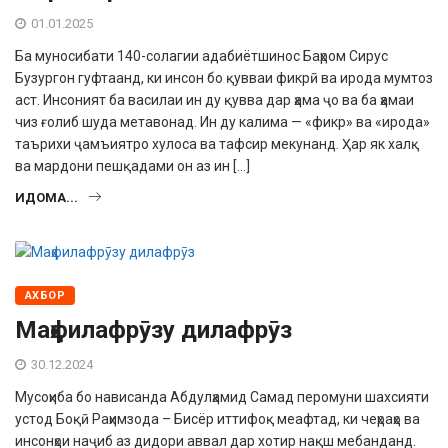
01.01.2025
Ба муносибати 140-солагии адабиётшинос Баҳром Сирус
Бузургон гуфтаанд, ки инсон бо қувваи фикрӣ ва ирода мумтоз
аст. Инсоният ба василаи ин ду қувва дар ҳама ҷо ва ба ҳамаи
чиз ғолиб шуда метавонад. Ин ду калима — «фикр» ва «ирода»
таърихи ҷамъиятро хулоса ва тафсир мекунанд. Ҳар як халқ
ва мардони пешқадами он аз ин […]
ИДОМА...
АХБОР
Маҳфилафрӯзу дилафрӯз
30.12.2024
Мусоҳиба бо нависанда Абдулҳамид Самад перомуни шахсияти
устод Боқӣ Раҳимзода – Бисёр иттифоқ меафтад, ки чеҳраҳо ва
инсонҳои наҷиб аз дидори аввал дар хотир нақш ме­банданд.