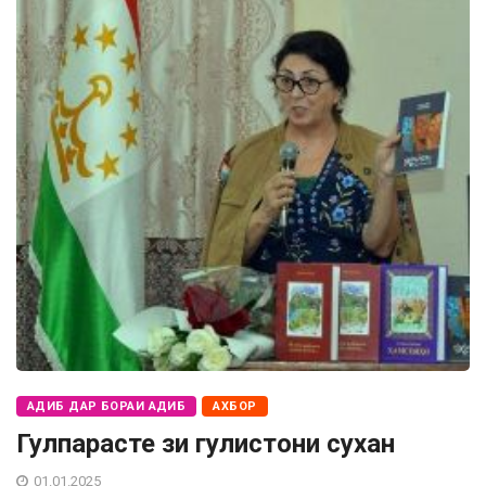
АДИБ ДАР БОРАИ АДИБ
АХБОР
Гулпарасте зи гулистони сухан
01.01.2025