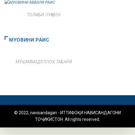
ТОЛИБИ ЛУҚМОН
МУОВИНИ РАИС
МУҲАММАДУЛЛОҲ ТАБАРӢ
© 2022, navisandagan - ИТТИФОҚИ НАВИСАНДАГОНИ
ТОҶИКИСТОН. All rights reserved.