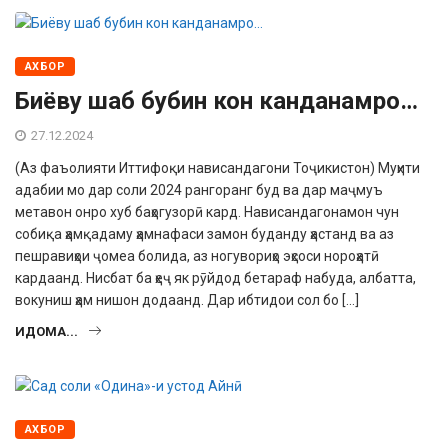
АХБОР
Биёву шаб бубин кон канданамро…
27.12.2024
(Аз фаъолияти Иттифоқи нависандагони Тоҷикистон) Муҳити
адабии мо дар соли 2024 ран­горанг буд ва дар маҷмуъ
метавон онро хуб баҳогузорӣ кард. Нависандагонамон чун
собиқа ҳамқадаму ҳамнафаси за­мон буданду ҳастанд ва аз
пешравиҳои ҷомеа болида, аз ногувориҳо эҳсоси но­роҳатӣ
кардаанд. Нисбат ба ҳеҷ як рӯй­дод бетараф набуда, албатта,
вокуниш ҳам нишон додаанд. Дар ибтидои сол бо […]
ИДОМА...
АХБОР