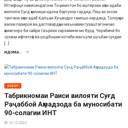
Иттифоқи нависан­дагони Тоҷикистон бо иштироки аҳли адаби
вилояти Суғд ҳамоиши идона баргузор гардид. Пеш аз оғози
тантана аҳли адаб Қалъаи Хуҷандро тамошо карданд. Толорҳои
васеи пазироӣ ва дастовардҳои маънавии гузаштагони мо
ҳамагонро ба сайри таърихи сарзамини мо бурд. Чорабинӣ бо
сухани ифтитоҳӣ ва шодбошии котиби масъули шуъбаи суғдии
[…]
ИДОМА...
АХБОР
Табрикномаи Раиси вилояти Суғд
Раҷаббой Аҳмадзода ба муносибати
90-солагии ИНТ
25.12.2024