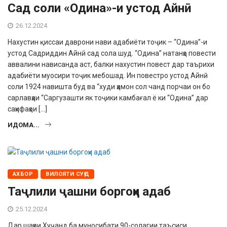
Сад соли «Одина»-и устод Айнӣ
26.12.2024
Нахустин қиссаи даврони нави ада­биёти тоҷик – “Одина”-и
устод Садрид­дин Айнӣ сад сола шуд. “Одина” натанҳо повести
аввалини нависанда аст, балки нахустин повест дар таърихи
адабиёти муосири тоҷик мебошад. Ин повестро устод Айнӣ
соли 1924 навишта буд ва “худи ҳамон сол чанд порчаи он бо
сарлавҳаи “Саргузашти як тоҷики камбағал ё ки “Одина” дар
саҳифаҳои […]
ИДОМА...
АХБОР
ВИЛОЯТИ СУҒД
Таҷлили ҷашни боргоҳи адаб
25.12.2024
Дар шаҳри Хуҷанд ба муносибати 90-солагии таъсиси