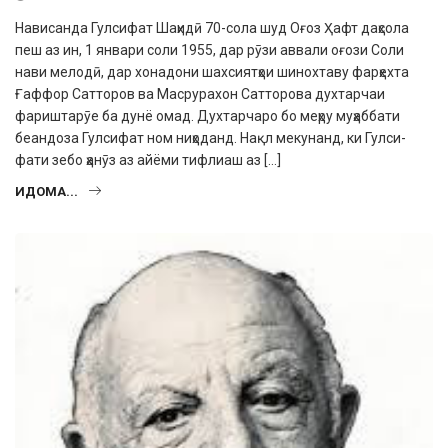
Нависанда Гулсифат Шаҳидӣ 70-сола шуд Оғоз Ҳафт даҳсола
пеш аз ин, 1 янва­ри соли 1955, дар рӯзи аввали оғози Соли
нави мелодӣ, дар хонадони шахсиятҳои шинохтаву фарҳехта
Ғаффор Сатторов ва Масрурахон Сатторова духтарчаи
фариштарӯе ба дунё омад. Духтарчаро бо меҳру муҳаббати
беандоза Гулсифат ном ниҳоданд. Нақл мекунанд, ки Гулси­
фати зебо ҳанӯз аз айёми тифлиаш аз […]
ИДОМА...