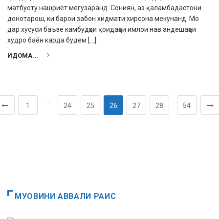
матбуоту нашриёт мегузаранд. Сониян, аз қаламбадастони
донотарош, ки барои забон хидмати хирсона мекунанд. Мо
дар хусуси баъзе камбудҳои қоидаҳои имлои нав андешаҳои
худро баён карда будем […]
ИДОМА...
…
…
1
24
25
26
27
28
54
МУОВИНИ АВВАЛИ РАИС