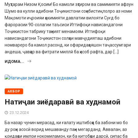
Муҳтарам Низом Қосим! Бо камоли эҳтиром ва самимияти афзун
Шумо ва кулли адибони Тоҷикис­тони соҳибистиқлолро аз номи
Мақомо­ти иҷроияи ҳокимияти давлатии вилояти Суғд бо
фарорасии 90-солагии таъсиси Иттифоқи нависандагони
Тоҷикистон табрику таҳният менамоям. Иттифоқи
нависандагони Тоҷикистон солҳои мавҷудияташ адибони
номваре­ро ба камол расонд, ки офаридаҳояшон таҷассумгари
андеша, ҷавҳар ва фитра­ти миллӣ ба ҳисоб рафта, дар […]
ИДОМА...
АХБОР
Натиҷаи зиёдаравӣ ва худнамоӣ
23.12.2024
Ба назар чунин мерасад, ки ғалату иштибоҳҳо ба забони мо бо
ду роҳи асосӣ ворид мешаванду паҳн мегарданд. Аввалан, аз
қоидаҳои имлои нокомиламон, ки ба китобҳои дарсӣ, сипас ба