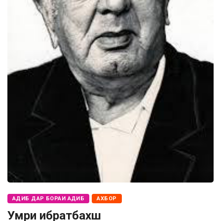
АДИБ ДАР БОРАИ АДИБ
АХБОР
Умри ибратбахш