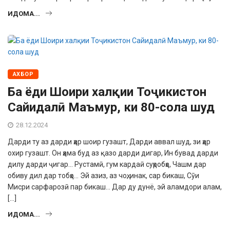
ИДОМА...
АХБОР
Ба ёди Шоири халқии Тоҷикистон
Сайидалӣ Маъмур, ки 80-сола шуд
28.12.2024
Дарди ту аз дарди ҳар шоир гузашт, Дарди аввал шуд, зи ҳар
охир гузашт. Он ҳама буд аз қазо дарди дигар, Ин бувад дарди
дилу дарди ҷигар… Рустамӣ, гум кардаӣ суҳробҳо, Чашм дар
обиву дил дар тобҳо… Эй азиз, аз чоҳ, инак, сар бикаш, Сӯи
Мисри сарфарозӣ пар бикаш… Дар ду дунё, эй аламдори алам,
[…]
ИДОМА...