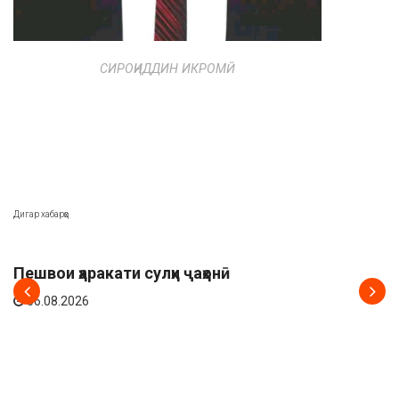
СИРОҶИДДИН ИКРОМӢ
Дигар хабарҳо
АХБОР
Пешвои ҳаракати сулҳи ҷаҳонӣ
06.08.2026