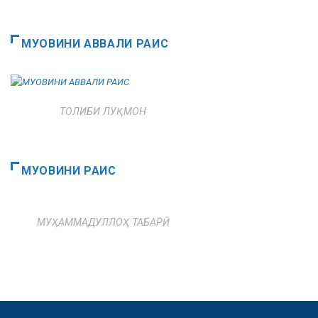
МУОВИНИ АВВАЛИ РАИС
ТОЛИБИ ЛУҚМОН
МУОВИНИ РАИС
МУҲАММАДУЛЛОҲ ТАБАРӢ