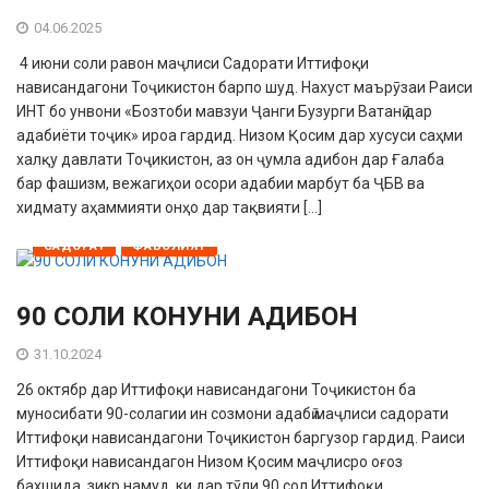
04.06.2025
4 июни соли равон маҷлиси Садорати Иттифоқи
нависандагони Тоҷикистон барпо шуд. Нахуст маърӯзаи Раиси
ИНТ бо унвони «Бозтоби мавзуи Ҷанги Бузурги Ватанӣ дар
адабиёти тоҷик» ироа гардид. Низом Қосим дар хусуси саҳми
халқу давлати Тоҷикистон, аз он ҷумла адибон дар Ғалаба
бар фашизм, вежагиҳои осори адабии марбут ба ҶБВ ва
хидмату аҳаммияти онҳо дар тақвияти […]
САДОРАТ
ФАЪОЛИЯТ
90 СОЛИ КОНУНИ АДИБОН
31.10.2024
26 октябр дар Иттифоқи нависандагони Тоҷикистон ба
муносибати 90-солагии ин созмони адабӣ маҷлиси садорати
Иттифоқи нависандагони Тоҷикистон баргузор гардид. Раиси
Иттифоқи нависандагон Низом Қосим маҷлисро оғоз
бахшида, зикр намуд, ки дар тӯли 90 сол Иттифоқи