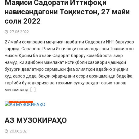
Маҷлиси Садорати Иттифоқи
нависандагони Тоҷикистон, 27 майи
соли 2022
27.05.2022
27 майи соли равон маҷлиси навбатии Садорати ИНТ баргузор
гардид. Сараввал Раиси Иттифоқи нависандагони Тоҷикистон
Низом Қосим ба аъзои Садорат барору комёбӣ хоста, зикр
намуд, ки адибони мамлакат истиқболи сазовори ҷашнҳои
бузурги давлатиро сармашқи фаъолиятҳои адабию эҷодии
худ қарор дода, баҳри офаридани осори арзишманди бадеӣ ва
тарѓиби бунёдкориҳо ва таҳкими сулҳу ваҳдат саъю талош
менамоянд. […]
САДОРАТ
АЗ МУЗОКИРАҲО
20.06.2021