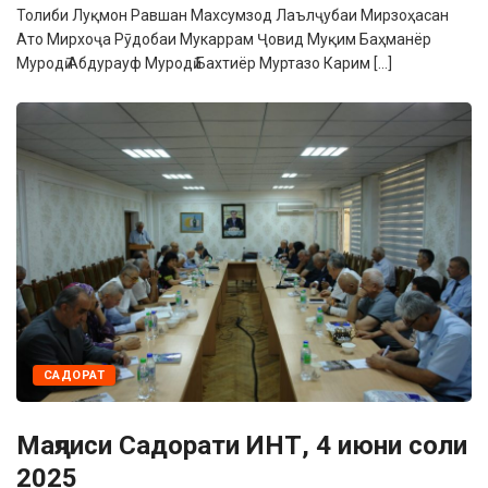
Толиби Луқмон Равшан Махсумзод Лаълҷубаи Мирзоҳасан
Ато Мирхоҷа Рӯдобаи Мукаррам Ҷовид Муқим Баҳманёр
Муродӣ Абдурауф Муродӣ Бахтиёр Муртазо Карим […]
САДОРАТ
Маҷлиси Садорати ИНТ, 4 июни соли
2025