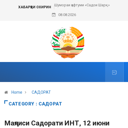
Шумораи ҳафтуми «Садои Шарқ»
Пешвои ҳаракати сулҳи ҷаҳонӣ
ХАБАРҲОИ ОХИРИН
08.08.2026
Home
САДОРАТ
CATEGORY : САДОРАТ
Маҷлиси Садорати ИНТ, 12 июни