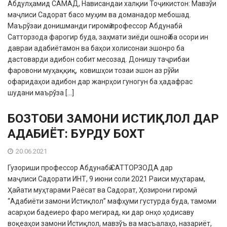
Абдулҳамид САМАД, Нависандаи халқии Тоҷикистон: Мавзўи
маҷлиси Садорат басо муҳим ва доманадор мебошад.
Маърўзаи донишманди гиромӣ профессор Абдунабӣ
Сатторзода фарогир буда, заҳмати зиёди ошноӣ ба осори ин
давраи адабиётамон ва баҳои холисонаи эшонро ба
дастоварди адибон собит месозад. Донишу таҷрибаи
фаровони муҳаққиқ, ковишҳои тозаи эшон аз рўйи
офаридаҳои адибон дар жанрҳои гуногун ба ҳадафрас
шудани маърўза […]
БОЗТОБИ ЗАМОНИ ИСТИҚЛОЛ ДАР
АДАБИЁТ: БУРДУ БОХТ
20.06.2021
Гузориши профессор Абдунабӣ САТТОРЗОДА дар
маҷлиси Садорати ИНТ, 9 июни соли 2021 Раиси муҳтарам,
Ҳайати муҳтарами Раёсат ва Садорат, Ҳозирони гиромӣ,
“Адабиёти замони Истиқлол” мафҳуми густурда буда, тамоми
асарҳои бадеиеро фаро мегирад, ки дар онҳо ҳодисаву
воқеаҳои замони Истиқлол, мавзўъ ва масъалаҳо, назариёт,