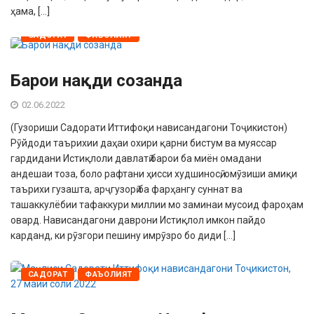
ҳама, […]
САДОРАТ
ФАЪОЛИЯТ
Барои нақди созанда
02.06.2022
(Гузориши Садорати Иттифоқи нависандагони Тоҷикистон)
Рӯйдоди таърихии даҳаи охири қарни бистум ва муяссар
гардидани Истиқлоли давлатӣ барои ба миён омадани
андешаи тоза, боло рафтани ҳисси худшиносӣ, омӯзиши амиқи
таърихи гузашта, арҷгузорӣ ба фарҳангу суннат ва
ташаккулёбии тафаккури миллии мо заминаи мусоид фароҳам
овард. Нависандагони даврони Истиқлол имкон пайдо
карданд, ки рӯзгори пешину имрӯзро бо диди […]
САДОРАТ
ФАЪОЛИЯТ