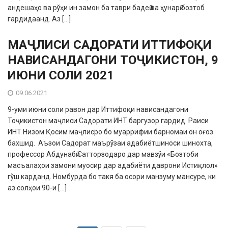
андешаҳо ва рўҳи ин замон ба таври бадеӣ ва ҳунарӣ бозтоб
гардидаанд. Аз […]
МАҶЛИСИ САДОРАТИ ИТТИФОҚИ
НАВИСАНДАГОНИ ТОҶИКИСТОН, 9
ИЮНИ СОЛИ 2021
09.06.2021
9-уми июни соли равон дар Иттифоқи нависандагони
Тоҷикистон маҷлиси Садорати ИНТ баргузор гардид. Раиси
ИНТ Низом Қосим маҷлисро бо муаррифии барномаи он оғоз
бахшид. Аъзои Садорат маърўзаи адабиётшиноси шинохта,
профессор Абдунабӣ Сатторзодаро дар мавзўи «Бозтоби
масъалаҳои замони муосир дар адабиёти даврони Истиқлол»
гўш карданд. Номбурда бо такя ба осори манзуму мансуре, ки
аз солҳои 90-и […]