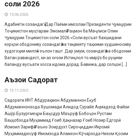
соли 2026
15.06.2026
Адабиёти созандагӣ Дар Паёми имсолаи Президенти Ҷумҳурии
Тоҷикистон муҳтарам Эмомалӣ Раҳмон ба Маҷлиси Олии
Ҷумҳурии Тоҷикистон соли 2026 «Соли вусъат бахшидани
корҳои ободониву созандагӣ ва тақвияту таҳкими худшиносиву
худогоҳии миллӣ» эълон гашт. Дар умум, созандагӣ ва ободонии
Ватан равандест, ки аз оғози Истиқлол то имрӯз бо руҳияи
баланду вусъати хосса идома дорад. Бавижа, дар солҳои […]
Аъзои Садорат
13.11.2025
Садорати ИНТ Абдураҳмон Абдуманнон Ёқуб
Абдуманнонзода Хушомади Алидод Сурайё Аҳмадзод Файзи
Ашӯр Бузургмеҳри Баҳодур Маъруф Бобоҷон Рустам
Ваҳҳобзода Муҳаммад Ғоиб Ҳақназар Ғоиб Нозир Ёдгорӣ
Исмоил Зарифӣ Раъно Зоирдухт Сироҷиддин Икромӣ
Муҳаммадюсуф Имомзода Аламхон Кӯчарзода Низом Қосим