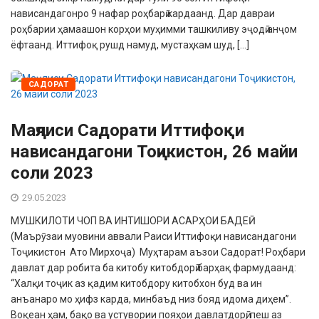
нависандагонро 9 нафар роҳбарӣ кардаанд. Дар давраи
роҳбарии ҳамаашон корҳои муҳимми ташкиливу эҷодӣ анҷом
ёфтаанд. Иттифоқ рушд намуд, мустаҳкам шуд, […]
САДОРАТ
Маҷлиси Садорати Иттифоқи
нависандагони Тоҷикистон, 26 майи
соли 2023
29.05.2023
МУШКИЛОТИ ЧОП ВА ИНТИШОРИ АСАРҲОИ БАДЕӢ
(Маърӯзаи муовини аввали Раиси Иттифоқи нависандагони
Тоҷикистон Ато Мирхоҷа) Муҳтарам аъзои Садорат! Роҳбари
давлат дар робита ба китобу китобдорӣ барҳақ фармудаанд:
“Халқи тоҷик аз қадим китобдору китобхон буд ва ин
анъанаро мо ҳифз карда, минбаъд низ бояд идома диҳем”.
Воқеан ҳам, бақо ва устувории пояҳои давлатдорӣ, пеш аз