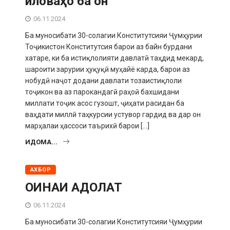
иловаҳо ба он
06.11.2024
Ба муносибати 30-солагии Конститутсияи Ҷумҳурии
Тоҷикистон Конститутсия барои аз байн бурдани
хатаре, ки ба истиқлолияти давлатӣ таҳдид мекард,
шароити зарурии ҳуқуқӣ муҳайё карда, барои аз
нобудӣ наҷот додани давлати тозаистиқлоли
тоҷикон ва аз парокандагӣ раҳоӣ бахшидани
миллати тоҷик асос гузошт, ҷиҳати расидан ба
ваҳдати миллӣ таҳкурсии устувор гардид ва дар он
марҳалаи ҳассоси таърихӣ барои […]
ИДОМА...
АХБОР
ОИНАИ АДОЛАТ
06.11.2024
Ба муносибати 30-солагии Конститутсияи Ҷумҳурии