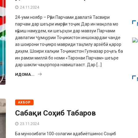
24.11.2024
24-уми ноябр – Рӯзи Парчами давлатӣ Тасвири
парчам дар шеъри имрӯзи тоҷик Дар ин мақола мо
кӯшиш намудем, ки шеърҳои дар мавзуи Парчами
давла­тии Ҷумҳурии Тоҷикистон иншокардаи чанде
аз шоирони тоҷикро мавриди таҳлилу арзёбӣ қарор
диҳем. Шоири халқии Тоҷикистон Гулназар роҷеъ ба
ин рамзи миллӣ бо номи «Таронаи Парчам» шеъре
дар шакли чаҳорпора навиштааст. Дар […]
ИДОМА...
АХБОР
Сабақи Соҳиб Табаров
23.11.2024
Ба муносибати 100-солагии адабиётшинос Соҳиб