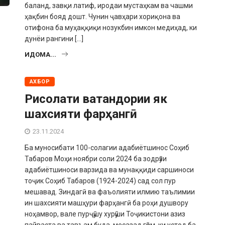
баланд, завқи латиф, иродаи мустаҳкам ва чашми
ҳақбин бояд дошт. Чунин ҷавҳари хориқона ва
отифона ба муҳаққиқи нозукбин имкон медиҳад, ки
дунёи рангини […]
ИДОМА...
АХБОР
Рисолати ватандории як
шахсияти фарҳангӣ
23.11.2024
Ба муносибати 100-солагии адабиётшинос Соҳиб
Табаров Моҳи ноябри соли 2024 ба зодрӯзи
адабиётшиноси варзида ва мунаққиди саршиноси
тоҷик Соҳиб Табаров (1924-2024) сад сол пур
мешавад. Зиндагӣ ва фаъолияти илмию таълимии
ин шахсияти машҳури фарҳангӣ ба роҳи душвору
ноҳамвор, вале пурҷӯшу хурӯши Тоҷикистони азиз