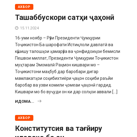
АХБОР
Ташаббускори сатҳи ҷаҳонӣ
15.11.2024
16-уми ноябр – Рӯзи Президенти Ҷумҳурии
Тоҷикистон Ба шарофати Истиқлоли давлатӣ ва
кӯшишу талошҳои ҳамарӯза ва ҷонфидоиҳои бемисли
Пешвои мил­лат, Президенти Ҷумҳурии Тоҷикистон
муҳтарам Эмомалӣ Раҳмон кишвари мо –
Тоҷикистони маҳбуб дар бароба­ри дигар
мамлакатҳои соҳибихтиёри ҷаҳон соҳиби раъйи
баробар ва узви комили ҷомеаи ҷаҳонӣ гардид.
Кишвари мо бо вуҷуди он ки дар солҳои аввали […]
ИДОМА...
АХБОР
Конститутсия ва тағйиру