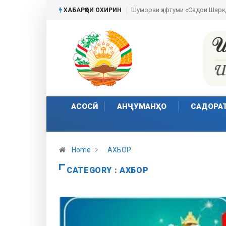
Пешвои ҳаракати сулҳи ҷаҳонӣ
ХАБАРҲОИ ОХИРИН
АСОСӢ
АНҶУМАНҲО
САДОРА
Home
АХБОР
CATEGORY : АХБОР