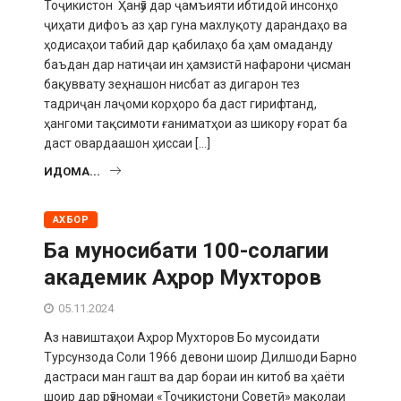
Тоҷикистон Ҳанӯз дар ҷамъияти ибтидоӣ инсонҳо
ҷиҳати дифоъ аз ҳар гуна махлуқоту дарандаҳо ва
ҳодисаҳои табиӣ дар қабилаҳо ба ҳам омаданду
баъдан дар натиҷаи ин ҳамзистӣ нафарони ҷисман
бақуввату зеҳнашон нисбат аз дигарон тез
тадриҷан лаҷоми корҳоро ба даст гирифтанд,
ҳангоми тақсимоти ғаниматҳои аз шикору ғорат ба
даст овардаашон ҳиссаи […]
ИДОМА...
АХБОР
Ба муносибати 100-солагии
академик Аҳрор Мухторов
05.11.2024
Аз навиштаҳои Аҳрор Мухторов Бо мусоидати
Турсунзода Соли 1966 девони шоир Дилшоди Барно
дастраси ман гашт ва дар бораи ин китоб ва ҳаёти
шоир дар рӯзномаи «Тоҷикистони Советӣ» мақолаи