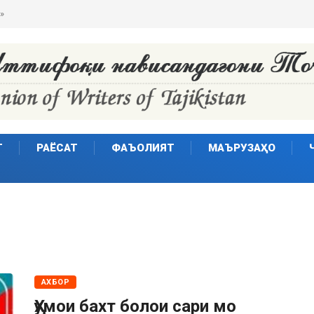
Т
РАЁСАТ
ФАЪОЛИЯТ
МАЪРУЗАҲО
АХБОР
Ҳумои бахт болои сари мо