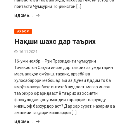
пайваста ва тавъам буда, месазад гӯем, ки устод ба
пойтахти Ҷумҳурии Тоҷикистон […]
ИДОМА...
АХБОР
Нақши шахс дар таърих
16.11.2024
16-уми ноябр – Рӯзи Президенти Ҷумҳурии
Тоҷикистон Саҳми инсон дар таърих аз умдата­рин
масъалаҳои омўзиш, таҳқиқ, арзёбӣ ва
хулосабарорӣ мебошад. Ва аз Дунёи Қадим то ба
имрўз мавзуи баҳс интихоб шудааст: магар инсон
таърихро офари­дааст ё таърих аз хосияти
фавқулодаи қонунмандии тараққиёт ва рушду
инки­шоф бархурдор аст? Дар ҳар сурат, назария ва
амалияи тақдири кишварҳои […]
ИДОМА...