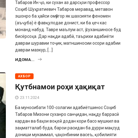
Табаров Ин ҷо, ки сухан аз дарсҳои профессор
Соҳиб Шуҳратиевич Табаров меравад, метавон
эшонро ба ҳайси омӯзгор як шахсияти феномен
(аъҷуба) ё фавқуло­дае донист, ки ба ҳеч кас
монанд набуд. Тавре маълум аст, ӯ суханшиносе буд
бисёрсоҳа. Дар нақди адабӣ, таърихи адабиёти
давраи шуравии тоҷик, матн­шиносии осори адабии
давраи мазкур, […]
ИДОМА...
АХБОР
Қутбнамои роҳи ҳақиқат
23.11.2024
Ба муносибати 100-солагии адабиётшинос Соҳиб
Табаров Мизони суханро санҷидан, нақду баррасӣ
кардан ва баҳои воқеӣ додан кори басо мушкил ва
заҳматталаб буда, барои расидан ба дурри мақсуд
дониши мукаммал, ҷаҳонбинии ва­сеъ, қобилияти