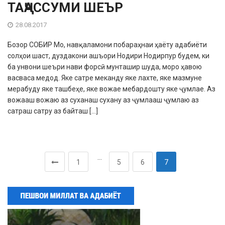
ТАҶАССУМИ ШЕЪР
28.08.2017
Бозор СОБИP Мо, навқаламони побараҳнаи ҳаёту адабиёти
солҳои шаст, дуздакони ашъори Нодири Нодирпур будем, ки
ба унвони шеъри нави форсӣ мунташир шуда, моро ҳавою
васваса медод. Яке сатре меканду яке лахте, яке мазмуне
мерабуду яке ташбеҳе, яке вожае мебардошту яке ҷумлае. Аз
вожааш вожаю аз суханаш сухану аз ҷумлааш ҷумлаю аз
сатраш сатру аз байташ […]
…
1
5
6
7