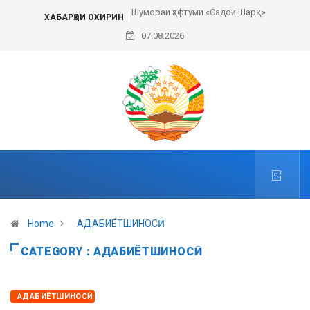
Шумораи ҳафтуми «Садои Шарқ»
ХАБАРҲОИ ОХИРИН
07.08.2026
Home
АДАБИЁТШИНОСӢ
CATEGORY : АДАБИЁТШИНОСӢ
АДАБИЁТШИНОСӢ