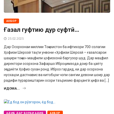
АХБОР
Ғазал гуфтию дур суфтӣ…
25.02.2025
Дар Осорхонаи миллии Тоҷи­кистон ба ифтихори 700-солагии
Ҳофизи Шерозӣ таҳти унвони «Ҳофизи Шерозӣ – ғазалсарои
шаҳири тоҷик» маҳфили ҳофиз­хонӣ баргузор шуд. Дар маҳфил
директори осор­хона Зафаршо Иброҳимзода доир ба ҳаёту
эҷодиёти Ҳофиз сухан ронд. Иброз гардид, ки дар осорхона
нусхаҳои дастнавис ва китобҳои чопи сангии девони шоир дар
радифи пурарзиштарин осори таърихию фарҳангӣ ҳифз ва […]
ИДОМА...
АДИБ ДАР БОРАИ АДИБ
АХБОР