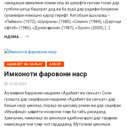
чакидаҳои аввалини хомаи хеш аз шукуфти ғунчаи тозае дар
гулбоғи шеър башорат дод ва ба зудӣ дар радифи бонувони
суханвари номошно қарор гирифт. Китобҳои ашъораш –
«Паймон» (1972), «Шукрона» (1980), «Сомон» (1984), «Даргоҳи
офтоб» (1986), «Дунёи ҷавонӣ» (1987), «Эҳсон» (2000), […]
ИДОМА...
АДАБИЁТ ВА САНЪАТ
АХБОР
Имконоти фаровони наср
13.02.2025
Аз маҷлиси баррасии нашрияи «Адабиёт ва санъат» Соли
гузашта дар саҳифаҳои нашрияи «Адабиёт ва санъат» дар
бахши наср ҳикояҳо, пораҳо аз қиссаву роман ва дар саҳифаи
«Мушфиқӣ» ҳаҷвиёти носирони тоҷик ба табъ расиданд.
Ҳамчунин, намунаҳо аз ҳикояҳои адибони ҷаҳон дар тарҷумаи
нависандагони тоҷик чоп гардиданд. Мутолиаи ҳикояҳои