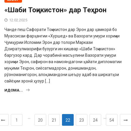
«Шаби Тоҷикистон» дар Теҳрон
12.02.2025
Чанде пеш Сафорати Тоҷикистон дар Эрон дар ҳамкорӣ бо
Муассисаи фарҳангии «Хуршед» ва Вазорати умури хориҷии
Ҷумҳурии Исломии Эрон дар толори Маркази
Доиратулмаорифи бузурги ин кишвар «Шаби Тоҷикистон»
баргузор кард. Дар чорабинӣ масъулини Вазорати умури
хориҷии Эрон, сафирон ва намояндагони ҳайати дипломатии
муқими Теҳрон, сиёсатмадорон, донишмандон,
рӯзноманигорон, алоқамандони шеъру адаб ва ширкатҳои
сайёҳии эронӣ ҳузур […]
ИДОМА...
…
…
1
20
21
22
23
24
54