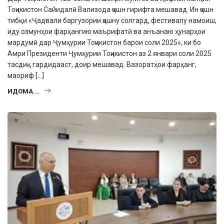
Тоҷикистон Сайидалӣ Вализода ҷашн гирифта мешавад. Ин ҷашн
тибқи «Ҷадвали баргузории ҷашну солгард, фестива­лу намоиш,
иду озмунҳои фарҳангию маърифатӣ ва анъанаю ҳунарҳои
мардумӣ дар Ҷумҳурии Тоҷикистон барои соли 2025», ки бо
Амри Президенти Ҷумҳурии Тоҷикистон аз 2 январи соли 2025
тасдиқ гардидааст, доир мешавад. Вазоратҳои фарҳанг,
маориф […]
ИДОМА...