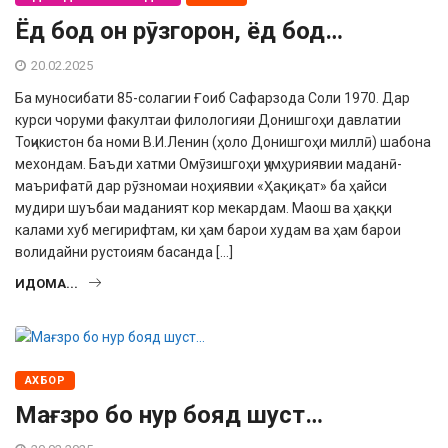
Ёд бод он рӯзгорон, ёд бод…
20.02.2025
Ба муносибати 85-солагии Ғоиб Сафарзода Соли 1970. Дар
курси чоруми факул­таи филологияи Донишгоҳи давлатии
Тоҷикистон ба номи В.И.Ленин (ҳоло Донишгоҳи миллӣ) шабона
мехондам. Баъди хатми Омӯзишгоҳи ҷумҳуриявии маданӣ-
маърифатӣ дар рӯзномаи ноҳи­явии «Ҳақиқат» ба ҳайси
мудири шуъбаи маданият кор мекардам. Маош ва ҳаққи
калами хуб мегирифтам, ки ҳам барои худам ва ҳам барои
волидайни рустоиям басанда […]
ИДОМА...
АХБОР
Мағзро бо нур бояд шуст…