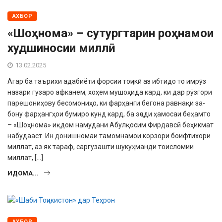
АХБОР
«Шоҳнома» – сутургтарин роҳнамои
худшиносии миллӣ
13.02.2025
Агар ба таърихи адабиёти форсии тоҷикӣ аз ибтидо то имрӯз
назари гу­заро афканем, хоҳем мушоҳида кард, ки дар рӯзгори
парешониҳову бесомо­ниҳо, ки фарҳанги бегона равнақи за­
бону фарҳангҳои бумиро кунд кард, ба эҷоди ҳамосаи беҳамто
– «Шоҳнома» иқдом намудани Абулқосим Фирдавсӣ беҳикмат
набудааст. Ин донишномаи тамомнамои корзори боифтихори
миллат, аз як тараф, саргузашти шу­куҳманди тоисломии
миллат, […]
ИДОМА...
АХБОР