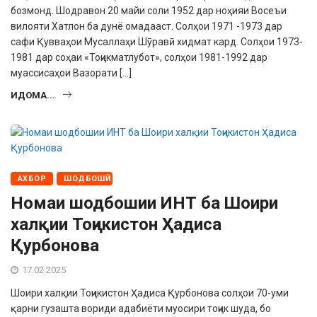
бозмонд. Шодравон 20 майи соли 1952 дар ноҳияи Восеъи
вилояти Хатлон ба дунё омадааст. Солҳои 1971 -1973 дар
сафи Қувваҳои Му­саллаҳи Шӯравӣ хидмат кард. Солҳои 1973-
1981 дар соҳаи «Тоҷикматлубот», солҳои 1981-1992 дар
муассисаҳои Вазорати […]
ИДОМА...
АХБОР
ШОДБОШӢ
Номаи шодбошии ИНТ ба Шоири
халқии Тоҷикистон Ҳадиса
Қурбонова
17.02.2025
Шоири халқии Тоҷикистон Ҳадиса Қурбонова солҳои 70-уми
қарни гузашта вориди адабиёти муосири тоҷик шуда, бо