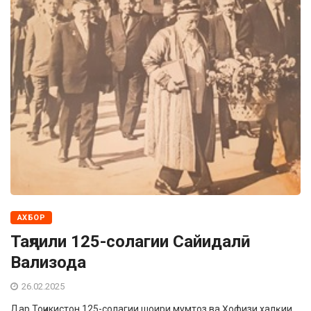
АХБОР
Таҷлили 125-солагии Сайидалӣ
Вализода
26.02.2025
Дар Тоҷикистон 125-со­лагии шоири мумтоз ва Ҳо­физи халқии