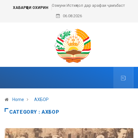
Истиқлол дар арафаи ҷамъбаст
Набзи ғазали имрӯз
ХАБАРҲОИ ОХИРИН
06.08.2026
Home
АХБОР
CATEGORY : АХБОР