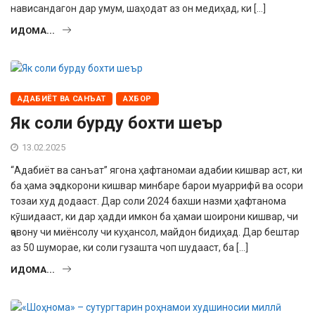
нависандагон дар умум, шаҳодат аз он медиҳад, ки […]
ИДОМА...
АДАБИЁТ ВА САНЪАТ
АХБОР
Як соли бурду бохти шеър
13.02.2025
“Адабиёт ва санъат” ягона ҳафта­номаи адабии кишвар аст, ки
ба ҳама эҷодкорони кишвар минбаре барои муаррифӣ ва осори
тозаи худ додааст. Дар соли 2024 бахши назми ҳафтанома
кӯшидааст, ки дар ҳадди имкон ба ҳамаи шоирони кишвар, чи
ҷавону чи миёнсо­лу чи куҳансол, майдон бидиҳад. Дар бештар
аз 50 шуморае, ки соли гузашта чоп шудааст, ба […]
ИДОМА...