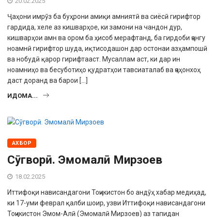
20.02.2025
Ҷаҳони имрӯз ба буҳрони амиқи ам­ниятӣ ва сиёсӣ гирифтор
гардида, хеле аз кишварҳое, ки замони на чандон дур,
кишварҳои амн ва ором ба ҳисоб мерафтанд, ба гирдоби ҷангу
ноамнӣ гирифтор шуда, иқтисодашон дар остонаи азҳампошӣ
ва нобудӣ қарор гирифтааст. Мусаллам аст, ки дар ин
ноамниҳо ва бесуботиҳо қудратҳои тавсиаталаб ва ҷаҳонхоҳ
даст доранд ва барои […]
ИДОМА...
АХБОР
Сӯгворӣ. Эмомалӣ Мирзоев
18.02.2025
Иттифоқи нависандагони Тоҷикистон бо андӯҳ хабар медиҳад,
ки 17-уми феврал қалби шоир, узви Иттифоқи нависандагони
Тоҷикистон Эмом-Алӣ (Эмомалӣ Мирзоев) аз тапидан