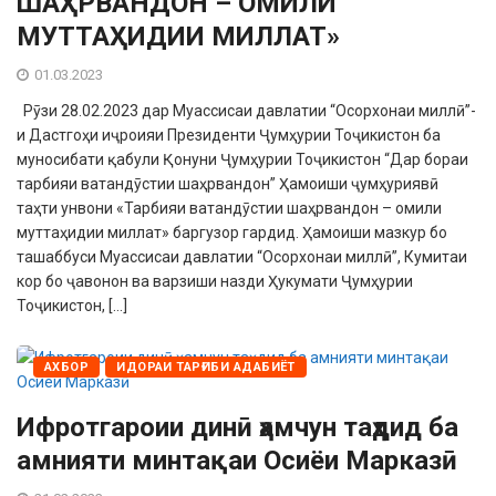
ШАҲРВАНДОН – ОМИЛИ
МУТТАҲИДИИ МИЛЛАТ»
01.03.2023
Рӯзи 28.02.2023 дар Муассисаи давлатии “Осорхонаи миллӣ”-
и Дастгоҳи иҷроияи Президенти Ҷумҳурии Тоҷикистон ба
муносибати қабули Қонуни Ҷумҳурии Тоҷикистон “Дар бораи
тарбияи ватандӯстии шаҳрвандон” Ҳамоиши ҷумҳуриявӣ
таҳти унвони «Тарбияи ватандӯстии шаҳрвандон – омили
муттаҳидии миллат» баргузор гардид. Ҳамоиши мазкур бо
ташаббуси Муассисаи давлатии “Осорхонаи миллӣ”, Кумитаи
кор бо ҷавонон ва варзиши назди Ҳукумати Ҷумҳурии
Тоҷикистон, […]
АХБОР
ИДОРАИ ТАРҒИБИ АДАБИЁТ
Ифротгароии динӣ ҳамчун таҳдид ба
амнияти минтақаи Осиёи Марказӣ