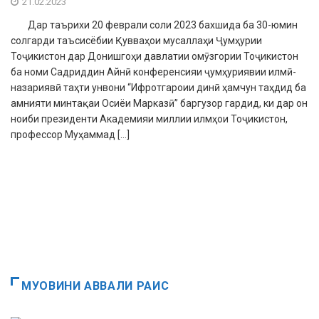
21.02.2023
Дар таърихи 20 феврали соли 2023 бахшида ба 30-юмин
солгарди таъсисёбии Қувваҳои мусаллаҳи Ҷумҳурии
Тоҷикистон дар Донишгоҳи давлатии омӯзгории Тоҷикистон
ба номи Садриддин Айнӣ конференсияи ҷумҳуриявии илмӣ-
назариявӣ таҳти унвони “Ифротгароии динӣ ҳамчун таҳдид ба
амнияти минтақаи Осиёи Марказӣ” баргузор гардид, ки дар он
ноиби президенти Академияи миллии илмҳои Тоҷикистон,
профессор Муҳаммад […]
МУОВИНИ АВВАЛИ РАИС