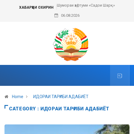
Шумораи ҳафтуми «Садои Шарқ»
Пешвои ҳаракати сулҳи ҷаҳонӣ
ХАБАРҲОИ ОХИРИН
06.08.2026
Home
ИДОРАИ ТАРҒИБИ АДАБИЁТ
CATEGORY : ИДОРАИ ТАРҒИБИ АДАБИЁТ