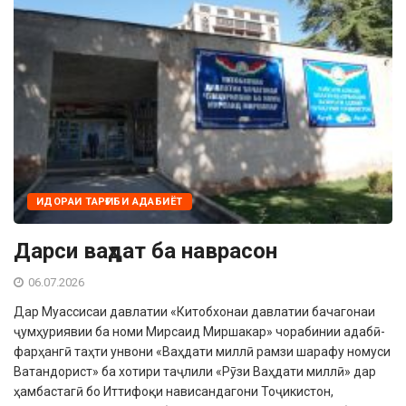
ИДОРАИ ТАРҒИБИ АДАБИЁТ
Дарси ваҳдат ба наврасон
06.07.2026
Дар Муассисаи давлатии «Китобхонаи давлатии бачагонаи
ҷумҳуриявии ба номи Мирсаид Миршакар» чорабинии адабӣ-
фарҳангӣ таҳти унвони «Ваҳдати миллӣ рамзи шарафу номуси
Ватандорист» ба хотири таҷлили «Рӯзи Ваҳдати миллӣ» дар
ҳамбастагӣ бо Иттифоқи нависандагони Тоҷикистон,