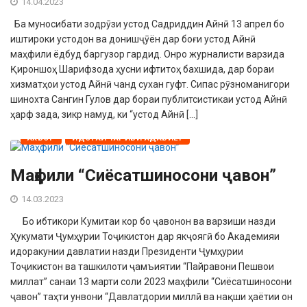
14.04.2023
Ба муносибати зодрӯзи устод Садриддин Айнӣ 13 апрел бо
иштироки устодон ва донишҷӯён дар боғи устод Айнӣ
маҳфили ёдбуд баргузор гардид. Онро журналисти варзида
Қироншоҳ Шарифзода ҳусни ифтитоҳ бахшида, дар бораи
хизматҳои устод Айнӣ чанд сухан гуфт. Сипас рӯзноманигори
шинохта Сангин Гулов дар бораи публитсистикаи устод Айнӣ
ҳарф зада, зикр намуд, ки “устод Айнӣ […]
АХБОР
ИДОРАИ ТАРҒИБИ АДАБИЁТ
Маҳфили “Сиёсатшиносони ҷавон”
14.03.2023
Бо ибтикори Кумитаи кор бо ҷавонон ва варзиши назди
Ҳукумати Ҷумҳурии Тоҷикистон дар якҷоягӣ бо Академияи
идоракунии давлатии назди Президенти Ҷумҳурии
Тоҷикистон ва ташкилоти ҷамъиятии “Пайравони Пешвои
миллат” санаи 13 марти соли 2023 маҳфили “Сиёсатшиносони
ҷавон” таҳти унвони “Давлатдории миллӣ ва нақши ҳаётии он