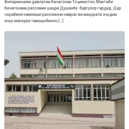
Филармонияи давлатии бачагонаи Тоҷикистон, Мактаби
бачагонаии рассомии шаҳри Душанбе баргузор гардид. Дар
чорабинӣ намоиши рассомони наврас ва маҳорати эҷодии
онҳо манзури тамошобинон […]