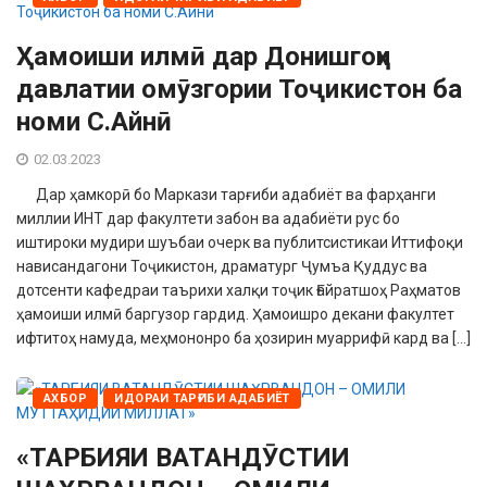
Ҳамоиши илмӣ дар Донишгоҳи
давлатии омӯзгории Тоҷикистон ба
номи С.Айнӣ
02.03.2023
Дар ҳамкорӣ бо Маркази тарғиби адабиёт ва фарҳанги
миллии ИНТ дар факултети забон ва адабиёти рус бо
иштироки мудири шуъбаи очерк ва публитсистикаи Иттифоқи
нависандагони Тоҷикистон, драматург Ҷумъа Қуддус ва
дотсенти кафедраи таърихи халқи тоҷик Ғайратшоҳ Раҳматов
ҳамоиши илмӣ баргузор гардид. Ҳамоишро декани факултет
ифтитоҳ намуда, меҳмононро ба ҳозирин муаррифӣ кард ва […]
АХБОР
ИДОРАИ ТАРҒИБИ АДАБИЁТ
«ТАРБИЯИ ВАТАНДӮСТИИ