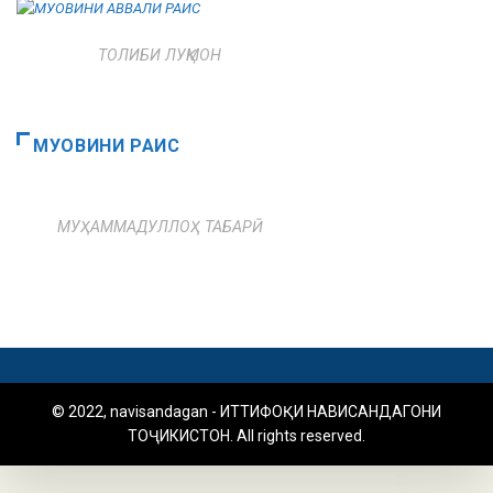
ТОЛИБИ ЛУҚМОН
МУОВИНИ РАИС
МУҲАММАДУЛЛОҲ ТАБАРӢ
© 2022, navisandagan - ИТТИФОҚИ НАВИСАНДАГОНИ
ТОҶИКИСТОН. All rights reserved.