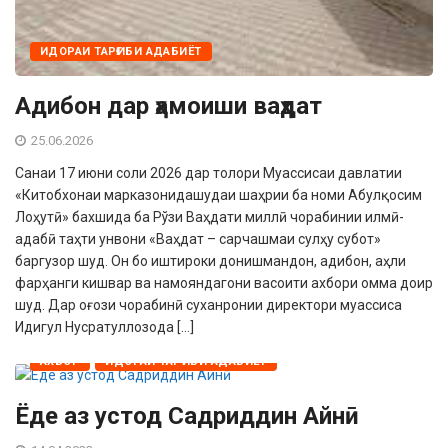
ИДОРАИ ТАРҒИБИ АДАБИЁТ
Адибон дар ҳамоиши ваҳдат
25.06.2026
Санаи 17 июни соли 2026 дар толори Муассисаи давлатии
«Китобхонаи марказонидашудаи шаҳрии ба номи Абулқосим
Лоҳутӣ» бахшида ба Рўзи Ваҳдати миллӣ чорабинии илмӣ-
адабӣ таҳти унвони «Ваҳдат – сарчашмаи сулҳу субот»
баргузор шуд. Он бо иштироки донишмандон, адибон, аҳли
фарҳанги кишвар ва намояндагони васоити ахбори омма доир
шуд. Дар оғози чорабинӣ суханронии директори муассиса
Идигул Нусратуллозода […]
АХБОР
ИДОРАИ ТАРҒИБИ АДАБИЁТ
Ёде аз устод Садриддин Айнӣ