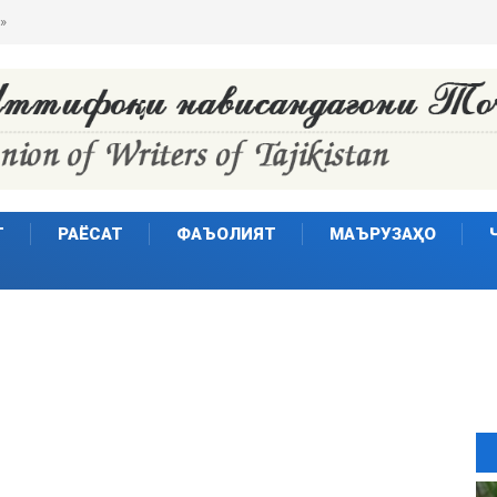
ҷаҳонӣ
Т
РАЁСАТ
ФАЪОЛИЯТ
МАЪРУЗАҲО