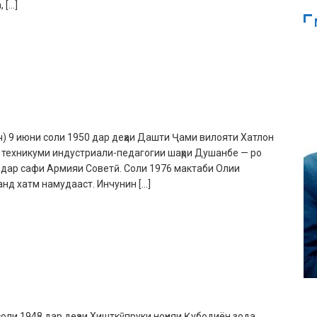
 […]
 9 июни соли 1950 дар деҳаи Дашти Ҷами вилояти Хатлон
9 техникуми индустриали-педагогии шаҳри Душанбе — ро
бӣ дар сафи Армияи Советӣ. Соли 1976 мактаби Олии
анд хатм намудааст. Инчунин […]
ли 1948 дар деҳаи Хишткӯпруки ноҳияи Қубодиён зода