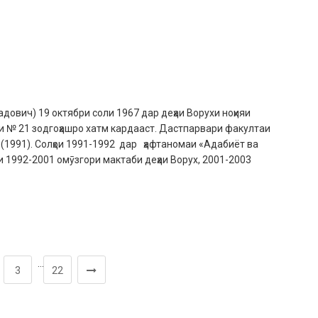
вич) 19 октябри соли 1967 дар деҳаи Ворухи ноҳияи
и № 21 зодгоҳашро хатм кардааст. Дастпарвари факултаи
(1991). Солҳои 1991-1992 дар ҳафтаномаи «Адабиёт ва
и 1992-2001 омӯзгори мактаби деҳаи Ворух, 2001-2003
…
3
22