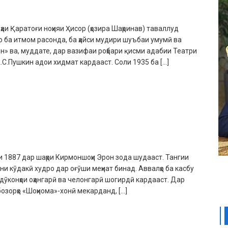
аи Қаратоғи ноҳияи Ҳисор (ҳозира Шаҳринав) таваллуд
ба итмом расонда, ба ҳайси мудири шуъбаи умумӣ ва
» ва, муддате, дар вазифаи роҳбари қисми адабии Театри
С.Пушкин адои хидмат кардааст. Соли 1935 ба […]
и 1887 дар шаҳри Кирмоншоҳи Эрон зода шудааст. Тангии
и кӯдакӣ худро дар оғӯши меҳнат бинад. Аввалҳо ба касбу
дӯконҳои оҳангарӣ ва челонгарӣ шогирдӣ кардааст. Дар
бозорҳо «Шоҳнома»-хонӣ мекарданд, […]