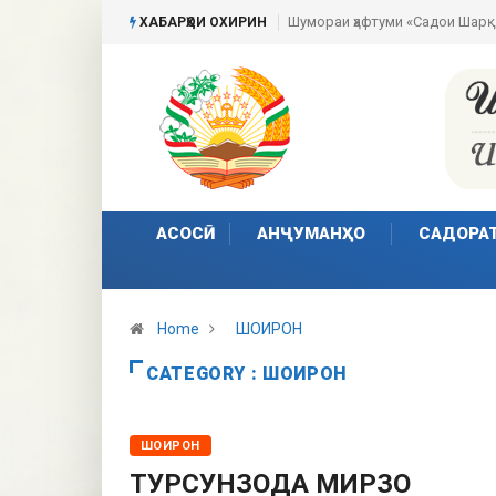
Шумораи ҳафтуми «Садои Шарқ»
Пешвои ҳаракати сулҳи 
ХАБАРҲОИ ОХИРИН
АСОСӢ
АНҶУМАНҲО
САДОРА
Home
ШОИРОН
CATEGORY : ШОИРОН
ШОИРОН
ТУРСУНЗОДА МИРЗО