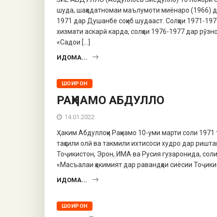
шуда, шаҳодатномаи маълумоти миёнаро (1966) д
1971 дар Душанбе соҳиб шудааст. Солҳои 1971-197
хизмати аскарӣ карда, солҳои 1976-1977 дар рӯз
«Садои […]
ИДОМА...
ШОИРОН
РАҲНАМО АБДУЛЛО
14.01.2022
Ҳаким Абдуллоҳи Раҳнамо 10-уми марти соли 1971 
таҳсили олӣ ва такмили ихтисоси худро дар ришта
Тоҷикистон, Эрон, ИМА ва Русия гузаронида, сол
«Масъалаи ҳокимият дар равандҳои сиёсии Тоҷики
ИДОМА...
ШОИРОН