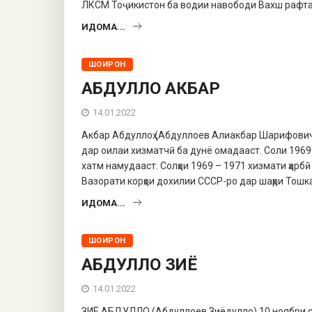
ЛКСМ Тоҷикистон ба водии навободи Вахш рафта,
ИДОМА...
ШОИРОН
АБДУЛЛО АКБАР
14.01.2022
Акбар Абдуллоҳ (Абдуллоев Алиакбар Шарифович)
дар оилаи хизматчӣ ба дунё омадааст. Соли 196
хатм намудааст. Солҳои 1969 – 1971 хизмати ҳар
Вазорати корҳои дохилии СССР-ро дар шаҳри Тошк
ИДОМА...
ШОИРОН
АБДУЛЛО ЗИЁ
14.01.2022
ЗИЁ АБДУЛЛО (Абдуллоев Зиёдулло) 10 ноябри со