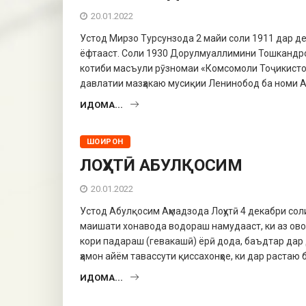
20.01.2022
Устод Мирзо Турсунзода 2 майи соли 1911 дар деҳ
ёфтааст. Соли 1930 Дорулмуаллимини Тошкандро 
котиби масъули рӯзномаи «Комсомоли Тоҷикистон
давлатии мазҳакаю мусиқии Ленинобод ба номи А.
ИДОМА...
ШОИРОН
ЛОҲУТӢ АБУЛҚОСИМ
20.01.2022
Устод Абулқосим Аҳмадзода Лоҳутӣ 4 декабри сол
маишати хонавода водораш намудааст, ки аз овон
кори падараш (гевакашӣ) ёрӣ дода, баъдтар дар 
ҳамон айём тавассути қиссахонҳое, ки дар растаю 
ИДОМА...