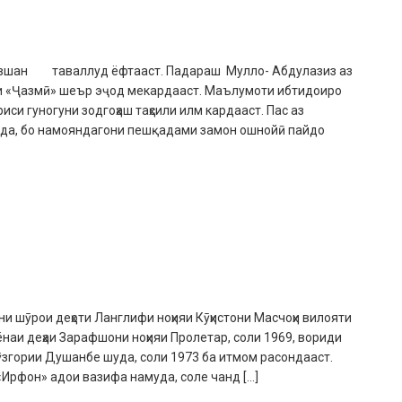
вшан таваллуд ёфтааст. Падараш Мулло- Абдулазиз аз
уси «Ҷазмӣ» шеър эҷод мекардааст. Маълумоти ибтидоиро
иси гуногуни зодгоҳаш таҳсили илм кардааст. Пас аз
ида, бо намояндагони пешқадами замон ошнойӣ пайдо
 шӯрои деҳоти Ланглифи ноҳияи Кӯҳистони Масчоҳи вилояти
ёнаи деҳаи Зарафшони ноҳияи Пролетар, соли 1969, вориди
гории Душанбе шуда, соли 1973 ба итмом расондааст.
Ирфон» адои вазифа намуда, соле чанд […]