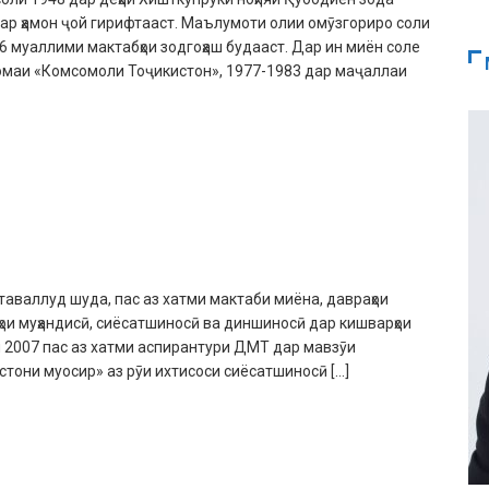
ар ҳамон ҷой гирифтааст. Маълумоти олии омӯзгориро соли
6 муаллими мактабҳои зодгоҳаш будааст. Дар ин миён соле
номаи «Комсомоли Тоҷикистон», 1977-1983 дар маҷаллаи
таваллуд шуда, пас аз хатми мактаби миёна, давраҳои
ҳои муҳандисӣ, сиёсатшиносӣ ва диншиносӣ дар кишварҳои
и 2007 пас аз хатми аспирантури ДМТ дар мавзӯи
стони муосир» аз рӯи ихтисоси сиёсатшиносӣ […]