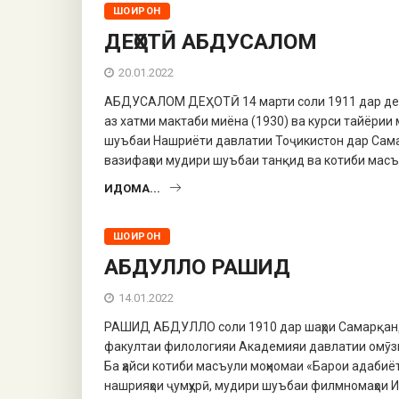
ШОИРОН
ДЕҲОТӢ АБДУСАЛОМ
20.01.2022
АБДУСАЛОМ ДЕҲОТӢ 14 марти соли 1911 дар деҳа
аз хатми мактаби миёна (1930) ва курси тайёрии
шуъбаи Нашриёти давлатии Тоҷикистон дар Сама
вазифаҳои мудири шуъбаи танқид ва котиби масъу
ИДОМА...
ШОИРОН
АБДУЛЛО РАШИД
14.01.2022
РАШИД АБДУЛЛО соли 1910 дар шаҳри Самарқанд 
факултаи филологияи Академияи давлатии омӯзг
Ба ҳайси котиби масъули моҳномаи «Барои адабиё
нашрияҳои ҷумҳурӣ, мудири шуъбаи филмномаҳои 