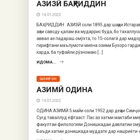
АЗИЗӢ БАҲРИДДИН
14.01.2022
БАҲРИДДИН АЗИЗӢ соли 1895 дар шаҳри Истара
аҳли саводу қалам ва мударрис буда, бо тахалл
аввал аз падараш омӯхта, то 15-солагӣ дар мадор
гирифтани маълумоти миёна озими Бухоро гард
карда, ба туфайли рӯзномаю […]
ИДОМА...
ШОИРОН
АЗИМӢ ОДИНА
14.01.2022
ОДИНА АЗИМӢ 5 майи соли 1952 дар деҳаи Самҷони
Суғд таваллуд ёфтааст. Пас аз хатми мактаби ми
факултаи филологияи Донишкадаи давлатии омӯз
Баъди хатми донишкада муддате дар нашриёти «