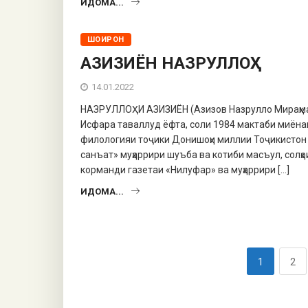
ИДОМА...
ШОИРОН
АЗИЗИЁН НАЗРУЛЛОҲ
14.01.2022
НАЗРУЛЛОҲИ АЗИЗИЁН (Азизов Назрулло Мираҳмадо
Исфара таваллуд ёфта, соли 1984 мактаби миёна
филологияи тоҷики Донишоҳи миллии Тоҷикистон 
санъат» муҳаррири шуъба ва котиби масъул, солҳо
корманди газетаи «Нилуфар» ва муҳаррири […]
ИДОМА...
1
2