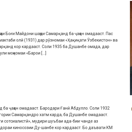
и Боғи Майдони шаҳри Самарқанд ба ҷаҳон омадааст. Пас
 мактаби олӣ (1931) дар рӯзномаи «Ҳақиқати Ӯзбекистон» ва
рқанд кор кардааст. Соли 1935 ба Душанбе омада, дар
ли моҳномаи «Барои […]
ба ҷаҳон омадааст. Бародари Ғанӣ Абдулло. Соли 1932
ории Самарқандро хатм карда, ба Душанбе омадааст.
ти сотсиалистӣ», мудири шуъбаи ада-бии чанде аз
Идораи киносозии Ду-шанбе кор кардааст. Бо даъвати КМ