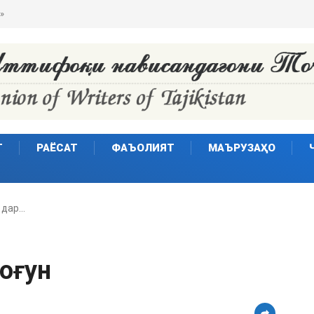
»
Т
РАЁСАТ
ФАЪОЛИЯТ
МАЪРУЗАҲО
 дар…
Роғун