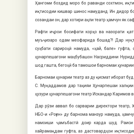
Ҳангоми боздид моро бо раванди сохтмон, иқт
иқтисодии кишвар шинос намуданд. Ин дидор бо
созандаи он, дар хотири аҳли театр ҳамчун як с
Рафти иҷрои босифати корҳо ва назорати қат
муъҷизаро одам меофарида бошад?! Дар нуқта
суҳбати сарироҳӣ намуда, «ҳай, бале» гуфта
ҳунарпешагони маҳбубашон Насриддини Нуридд
шод гашта, бегоҳӣ ба тамошои барномаи ҳунарии
Барномаи ҳунарии театр аз ду қисмат иборат буд
С. Муқаддамов дар таҳияи Ҳунарпешаи халқии 
ҳузури ҳунарпешагони театр Искандар Каримов 
Дар рӯзи аввал бо сарварии директори театр,
НБО-и «Роғун» ду барнома манзур намуда, ҳамч
намоиши ҷамъбастӣ доир карда шуд. Раиси 
хайрамақдам гуфта, аз дастовардҳои иқтисоди