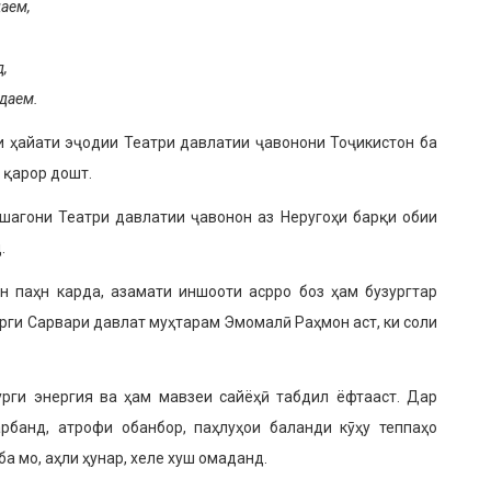
аем,
д,
даем.
и ҳайати эҷодии Те­атри давлатии ҷавонони Тоҷикистон ба
н қарор дошт.
шагони Театри давла­тии ҷавонон аз Неругоҳи барқи обии
.
ан паҳн карда, азамати иншооти асрро боз ҳам бузургтар
рги Сарвари давлат муҳтарам Эмомалӣ Раҳмон аст, ки соли
урги энергия ва ҳам мавзеи сайёҳӣ табдил ёфтааст. Дар
арбанд, атрофи обанбор, паҳлуҳои баланди кӯҳу теппаҳо
а мо, аҳли ҳунар, хеле хуш омаданд.