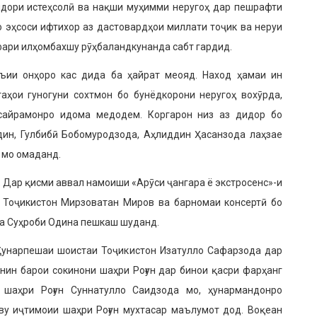
идори истеҳсолӣ ва нақши муҳимми неругоҳ дар пешрафти
 эҳсоси ифтихор аз дастовардҳои миллати тоҷик ва неруи
афари илҳомбахшу рӯҳбаландкунанда сабт гардид.
ъии онҳоро кас дида ба ҳайрат меояд. Наход ҳамаи ин
ҳои гуногуни сохтмон бо бунёдкорони неругоҳ вохӯрда,
, сайрамонро идома медодем. Коргарон низ аз дидор бо
ин, Гулбибӣ Бобомуродзода, Аҳлиддин Ҳасанзода лаҳзае
 мо омаданд.
. Дар қисми ав­вал намоиши «Арӯси ҷангара ё экстросенс»-и
Тоҷикис­тон Мирзоватан Миров ва барномаи консертӣ бо
ва Суҳроби Одина пешкаш шуданд.
 Ҳунарпешаи шоистаи Тоҷикистон Изатулло Сафарзода дар
унин барои сокинони шаҳри Роғун дар бинои қасри фарҳанг
шаҳри Роғун Суннатулло Саидзода мо, ҳунармандонро
ву иҷтимоии шаҳри Роғун мухтасар маълумот дод. Воқеан