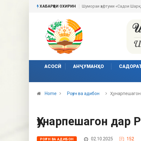
Шумораи ҳафтуми «Садои Шарқ
ХАБАРҲОИ ОХИРИН
АСОСӢ
АНҶУМАНҲО
САДОРА
Home
Роғун ва адибон
Ҳунарпешагон
Ҳунарпешагон дар 
02.10.2025
152
РОҒУН ВА АДИБОН