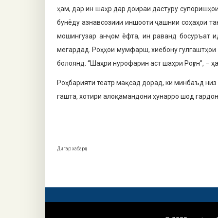
ҳам, дар ин шаҳр дар доираи дастуру супоришҳо
бунёду азнавсозиии иншооти ҷашнии соҳаҳои та
мошингузар анҷом ёфта, ин раванд босуръат и
мегардад. Роҳҳои мумфарш, хиёбону гулгаштҳои
болоянд. “Шаҳри нурофарин аст шаҳри Роғун”,
–
ҳа
Роҳбарияти театр мақсад дорад, ки минбаъд низ 
гашта, хотири алоқамандони ҳунарро шод гардон
Дигар хабарҳо