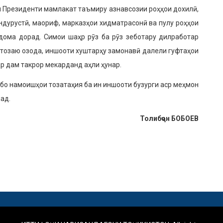
и Президенти мамлакат таъмиру азнавсозии роҳҳои дохилӣ,
ндурустӣ, маориф, марказҳои хидматрасонӣ ва пулу роҳҳои
дома дорад. Симои шаҳр рӯз ба рӯз зеботару дилработар
 тозаю озода, иншооти хуштарҳу замонавӣ далели гуфтаҳои
р дам такрор мекарданд аҳли ҳунар.
бо намоишҳои то­затаҳия ба ин иншооти бузурги аср меҳмон
ад.
Толибҷон БОБОЕВ