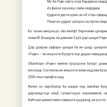
Мо ба Роғун савту сози
бардавом овард
Аз фазои ошноиҳо паём
овардаем.
Қудрати дасти шумо
аз об оташ офара
Пеши ин қудрат ҳазорон
эҳтиром овар
Бо чунин мисраъҳо оғоз меёфт барномаи ҳунари
номи М. Воҳидов, ки давоми 2 рӯз дар шаҳри Роғу
Дар доираи сафари ҳунарӣ ба ин шаҳр ҳунарпе
«Роғун»
–
ин иншооти бузурги аср дидан намуданд
Обанбори «Роғун» миёни кӯҳсорони бузург дом
месозад. Сохтмони ин иншооти азим иқдоми бузу
2006 пеш гирифта шуд.
Акнун он харобазор ба шаҳри нур, манбаи буз
даромадгоҳи нақб, гузаргоҳҳои зеризаминӣ, с
байтҳои ҳикматомез навишта шудаанд, ки ростӣ, б