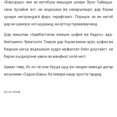
«Бародаҳо» яке аз китобҳои машҳури шоири Эрон Сайидҳа­
сани Ҳусайнӣ аст, ки андешаҳо ва назарҳояшро дар бораи
ҳунари нигорандагӣ фаро гирифтааст. Пораҳое аз ин китоб
дар ин шумора чоп шудаанд, ки кӯтоҳу пурмазмунанд.
Дар мақолаи «Ҳамбастагии илмҳои қофия ва бадеъ» ада­
биётшинос Урватулло Тоиров дар бораи вазни арӯз, қофия ва
баҳрҳои шеър андешаҳои худро муфассал баён доштааст, ки
барои эҷодкорони ҷавон аз манфиат холӣ нест.
Ҳамин тавр, бо он чӣ ном бурда шуд ва чандин маводи ди­гар
моҳномаи «Садои Шарқ» ба зевари нашр ороста гардид.
Дигар хабарҳо