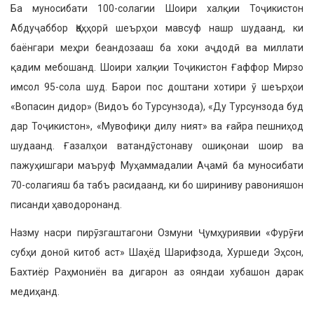
Ба муносибати 100-солагии Шоири халқии Тоҷикистон
Абдуҷаббор Қаҳҳорӣ шеърҳои мавсуф нашр шудаанд, ки
баёнгари меҳри беандозааш ба хоки аҷдодӣ ва миллати
қадим мебошанд. Шоири халқии Тоҷикистон Ғаффор Мирзо
имсол 95-сола шуд. Барои пос доштани хотири ӯ шеърҳои
«Вопасин дидор» (Видоъ бо Турсунзода), «Ду Турсунзода буд
дар Тоҷи­кистон», «Мувофиқи дилу ният» ва ғайра пешниҳод
шудаанд. Ғазалҳои ватандӯстонаву ошиқонаи шоир ва
пажуҳишгари маъруф Муҳаммадалии Аҷамӣ ба муносибати
70-солагияш ба табъ расидаанд, ки бо шириниву равонияшон
писанди ҳаводоронанд.
Назму насри пирӯзгаштагони Озмуни Ҷумҳуриявии «Фурӯғи
субҳи доноӣ китоб аст» Шаҳёд Шарифзода, Хуршеди Эҳсон,
Бахтиёр Раҳмониён ва дигарон аз ояндаи хубашон дарак
медиҳанд.