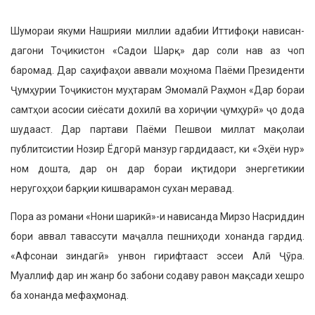
Шумораи якуми Нашрияи миллии адабии Иттифоқи нависан­
дагони Тоҷикистон «Садои Шарқ» дар соли нав аз чоп
баромад. Дар саҳифаҳои аввали моҳнома Паёми Президенти
Ҷумҳурии Тоҷикистон муҳтарам Эмомалӣ Раҳмон «Дар бораи
самтҳои асосии сиёсати дохилӣ ва хориҷии ҷумҳурӣ» ҷо дода
шудааст. Дар партави Паёми Пешвои миллат мақолаи
публитсистии Нозир Ёдгорӣ манзур гардидааст, ки «Эҳёи нур»
ном дошта, дар он дар бораи иқтидори энергетикии
неругоҳҳои барқии кишварамон сухан меравад.
Пора аз романи «Нони шарикӣ»-и нависанда Мирзо На­сриддин
бори аввал тавассути маҷалла пешниҳоди хонанда гардид.
«Афсонаи зиндагӣ» унвон гирифтааст эссеи Алӣ Ҷӯра.
Муаллиф дар ин жанр бо забони содаву равон мақсади хешро
ба хонанда мефаҳмонад.