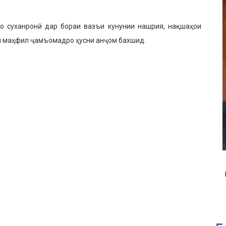
 суханронӣ дар бораи вазъи кунунии нашрия, нақшаҳои
и маҳфил ҷамъомадро ҳусни анҷом бахшид.