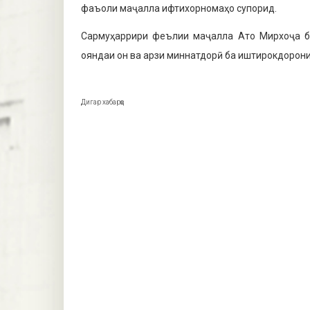
фаъоли маҷалла ифтихорномаҳо супорид.
Сармуҳаррири феълии маҷалла Ато Мирхоҷа бо
ояндаи он ва арзи миннатдорӣ ба иштирокдорон
Дигар хабарҳо