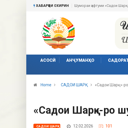
Шумораи ҳафтуми «Садои Шарқ
ХАБАРҲОИ ОХИРИН
АСОСӢ
АНҶУМАНҲО
САДОРА
Home
САДОИ ШАРҚ
«Садои Шарқ»-р
«Садои Шарқ»-ро 
12.02.2026
101
САДОИ ШАРҚ