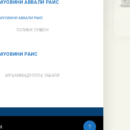
МУОВИНИ АВВАЛИ РАИС
ТОЛИБИ ЛУҚМОН
МУОВИНИ РАИС
МУҲАММАДУЛЛОҲ ТАБАРӢ
d.