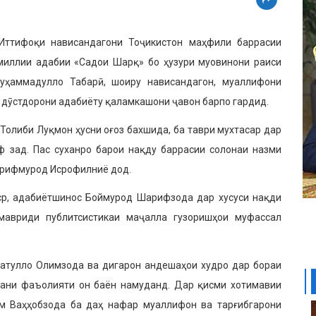
Иттифоқи нависандагони Тоҷикистон маҳфили баррасии
миллии адабии «Садои Шарқ» бо ҳузури муовинони раиси
уҳаммадулло Табарӣ, шоиру нависандагон, муаллифони
 дӯстдорони адабиёту қаламкашони ҷавон барпо гардид.
Толиби Луқмон ҳусни оғоз бахшида, ба таври мухтасар дар
 зад. Пас суханро барои нақду баррасии солонаи назми
арифмурод Исрофилниё дод.
р, адабиётшинос Боймурод Шарифзода дар хусуси нақди
авриди публитсистикаи маҷалла гузоришҳои муфассал
матулло Олимзода ва дигарон андешаҳои худро дар бораи
дани фаъолияти он баён намуданд. Дар қисми хотимавии
м Ваҳҳобзода ба даҳ нафар муаллифон ва тарғибгарони