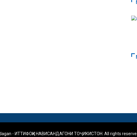
ndagan - ИТТИФОҚИ НАВИСАНДАГОНИ ТОҶИКИСТОН. All rights reserve