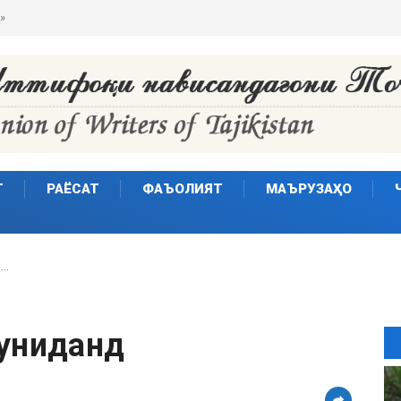
»
Т
РАЁСАТ
ФАЪОЛИЯТ
МАЪРУЗАҲО
о…
шуниданд