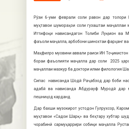
Рӯзи 6-уми феврали соли равон дар толори 
муҳтавои шумораҳои соли гузаштаи маҷаллаи 
Иттифоқи нависандагон Толиби Луқмон ва М
фаъоли маҷалла, арбобони шинохтаи фарҳанг ва
Маҳфилро муовини аввали раиси ИН Тоҷикистон 
бораи фаъолияти маҷалла дар соли 2025 ҳарф
маҷаллаи мазкур ба доктори илми филология Ш
Сипас нависанда Шодӣ Раҷабзод дар боби нас
адабӣ ва нависанда Абдурауф Муродӣ дар м
пешниҳод карданд.
Дар бахши музокирот устодон Гулрухсор, Каро
муҳтавои «Садои Шарқ» ва беҳтару хубтар шу
чорабинӣ сармуҳаррири собиқи маҷалла Руста