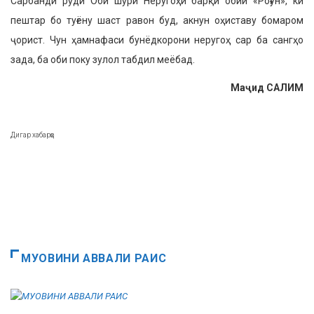
Сарбанди рӯди Оби шӯри Неругоҳи барқи обии «Роғун», ки
пештар бо туғёну шаст равон буд, акнун оҳиставу бомаром
ҷорист. Чун ҳамнафаси бунёдкорони неругоҳ сар ба сангҳо
зада, ба оби поку зулол табдил меёбад.
Ма
ҷ
ид САЛИМ
Дигар хабарҳо
МУОВИНИ АВВАЛИ РАИС