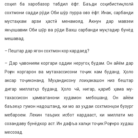
соҳил ба харобазор табдил ёфт. Баъди соҳибистиқлолӣ
сохтмони садди рӯди Оби шӯр пурра оғоз ёфт. Инак, сар­банди
мустаҳкам арзи ҳастӣ менамояд. Акнун дар мавзеи
якҷошавии Оби шӯр ва рӯди Вахш сарбанди муқтадир бунёд
мешавад.
– Пештар дар ягон сохтмон кор кар­даед?
– Дар ҷавониям коргари оддии неру­гоҳ будам. Он айём дар
Роғун коргарон ва мутахассисони тоҷик кам буданд. Ҳоло
аксар тоҷиконанд. Муҳандисону лоиҳакашон низ бештар
дигар миллатҳо буданд. Ҳоло чӣ, нигар, қариб ҳама му­
тахассисон ҳамватанони худамон мебо­шанд. Он айём
баъзеҳо гумон надош­танд, ки мо аз уҳдаи сохтмонҳои бузург
мебароем. Лекин таърих исбот кардааст, ки миллати мо
созандаву бунёдкор аст. Ин дафъа халқи тоҷик Роғунро худаш
месозад.