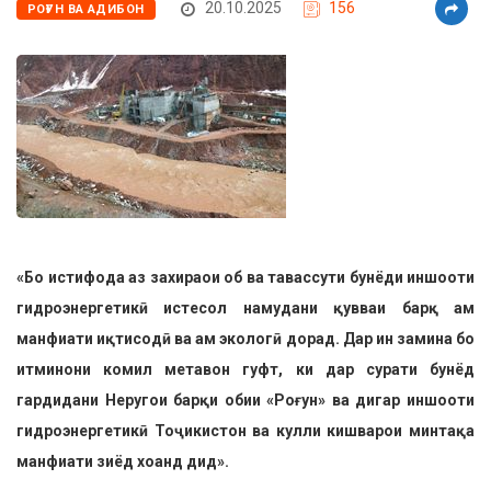
20.10.2025
156
РОҒУН ВА АДИБОН
«Бо истифода аз захира
ои об ва тавассути бунёди иншооти
гидроэнергетик
ӣ
исте
сол наму­дани
қ
увваи бар
қ
ам
манфиати и
қ
тисод
ӣ
ва
ам эколог
ӣ
дорад. Дар ин замина бо
итминони ко­мил метавон гуфт, ки дар сурати бунёд
гардидани Неруго
и бар
қ
и обии «Ро
ғ
ун» ва дигар иншооти
гидроэнергетик
ӣ
То
ҷ
икистон ва кулли кишвар
ои минта
қ
а
ман­фиати зиёд хо
анд дид».