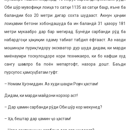
Оби шӯр мувофиқи лоиҳа то сатҳи 1135 аз сатҳи баҳр, яъне ба
баландии боз 20 метри дигар сохта шудааст. Акнун ҳаҷми
лоиҳавии бетони хобондашуда ба ин баландӣ 31 ҳазору 181
метри мукаабро дар бар мегирад. Бунёди сарбанди рӯд ба
набардгоҳи ҳақиқии одаму табиат табдил ёфтааст. Аз назди
мошинҳои пуриқтидору экскватор дур шуда дидам, ки марди
миёнаумри тоскулоҳдоре кори техникаеро, ки бо кафши худ
сангу шағалро ба поён мепартофт, назора дошт. Баъди
пурсупос ҳамсуҳбатам гуфт:
– Номам Ҳусниддин. Аз худи шаҳри Роғун ҳастам!
Дидам, ки марди майдони корзор аст!
– Дар ҳамин сарбанди рӯди Оби шӯр кор мекунед?
– Ҳа, бештар дар ҳамин ҷо ҳастам!