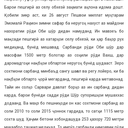
Барои пешгирӣ аз селу обхезӣ заҳмати аҳлона идома дошт.
Қобили зикр аст, ки 26 август Пешвои миллат муҳтарам
Эмомалӣ Раҳмон зимни сафар ба неругоҳ нахуст аз майдони
назоратии рӯди Оби шӯр дидан намуданд. Ин мавзеъ бо
мақсади пешгирӣ аз хатарҳои селу обхезӣ, ки ҳар баҳор рух
медиҳанд, бунёд мешавад. Сарбанди рӯди Оби шӯр дар
масофаи 1500 метр болотар аз соҳили рӯди Вахш, дар
даромадгоҳи нақбҳои обпартои неругоҳ бунёд шудааст. Зеро
сохтмони сарбанд минбаъд сангу шағал ва регу лойеро, ки ба
нақбҳои обпарто ҷорӣ мегарданд, пешгирӣ карда метавонад.
Тайи ин солҳо Сарвари давлат борҳо аз ин сарбанд дидан
карда, барои бунёди садди рӯди Шӯр супоришҳои мушаххас
додаанд. Ва маҳз бо пешниҳоди он кас сохтмони сарбанд аз
соли 2010 то соли 2015 ҷоннок гардида, то сатҳи 1115 метр
сохта шуд. Ҳаҷми бетони хобондашуда 253 ҳазору 720 метри
мукаабро ташкил медиҳад. То имрӯз сарбанди ҳимоявии рӯди