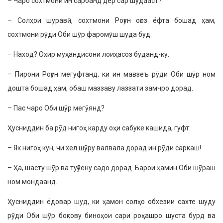
– Чаро сохтмони ин сарбанд дер сар шудааст?
– Солҳои шуравӣ, сохтмони Роғун оғоз ёфта бошад ҳам,
сохтмони рӯди Оби шӯр фаромӯш шуда буд.
– Наход? Охир муҳандисони лоиҳа­соз буданд-ку.
– Пирони Роғун мегуфтанд, ки ин мав­зеъ рӯди Оби шӯр ном
дошта бошад ҳам, обаш маззаву лаззати замчро дорад.
– Пас чаро Оби шӯр мегӯянд?
Ҳусниддин ба рӯд нигоҳ карду оҳи сабуке кашида, гуфт:
– Як нигоҳ кун, чи хел шӯру валвала дорад ин рӯди саркаш!
– Ҳа, шасту шӯр ва туғӯёну садо дорад. Барои ҳамин Оби шӯраш
ном мондаанд.
Ҳусниддин ёдовар шуд, ки ҳамон солҳо обхезии сахте шуду
рӯди Оби шӯр боғҳову биноҳои сари роҳашро шуста бурд ва