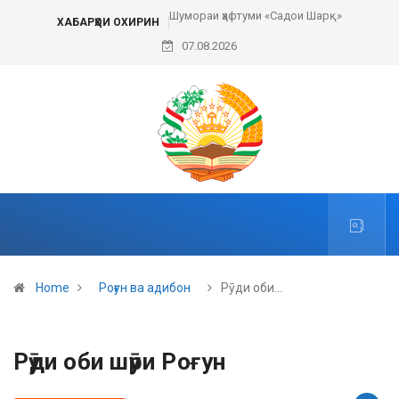
Шумораи ҳафтуми «Садои Шарқ»
Пешвои ҳа
ХАБАРҲОИ ОХИРИН
07.08.2026
Home
Роғун ва адибон
Рӯди оби…
Рӯди оби шӯри Роғун