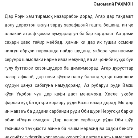
Эмомал
ӣ
РА
Ҳ
МОН
Дар Роғун ҳам тирамоҳ назаррабоӣ дорад. Агар дар таҳдашт
долу дарахтон акнун зарду зарафшонӣ гашта бошанд, ин ҷо
аллакай атроф ҷомаи зумуррадгун ба бар кардааст. Аз дами
саҳарӣ ҳаво тағйир меёбад. Ҳамин ки дар як гӯшаи осмони
нилгун абрҳои пароканда пайдо шуданд, якбора ҷои насими
серунро шамолаки нарме иваз мекунад ва аз ҷониби кӯҳҳо бӯи
гулу буттаҳои хазоншударо ба димоғ меорад. Агар дурусттар
назар афканӣ, дар пояи кӯҳҳои пасту баланд ҷо-ҷо ниҳолони
худрӯи ҳанӯз сабзгуна намудоранд. Аз рӯбарӯи рӯди Вахш
кӯҳи Уқобон чун дар кафи даст менамояд. Хаёле, уқоби
фарози кӯҳ ба қаъри корзору рӯди Вахш назар дорад. Мо дар
ин мавзеъ ба дидани сарбанди рӯди Оби шӯри Неругоҳи барқи
обии «Роғун» омадем. Дар канори сарбанди рӯди Оби шӯр
техникаю таҷҳизоти азиме ба чашм мерасид ва садои беисти
нақлиёту гуфтугӯи коргарони кулоҳпӯш лаҳзае қатъ намегашт.