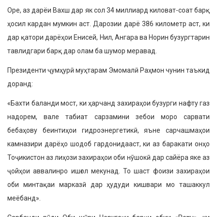
Оре, аз дарёи Вахш дар як сол 34 миллиард киловат-соат барқ
ҳосил кардан мумкин аст. Дарозии дарё 386 километр аст, ки
дар қатори дарёҳои Енисей, Нил, Ангара ва Норин бузургта­рин
тавлидгари барқ дар олам ба шумор меравад.
Президенти ҷумҳурӣ муҳтарам Эмомалӣ Раҳмон чунин таъкид
доранд:
«Бахти баланди мост, ки ҳарчанд за­хираҳои бузурги нафту газ
надорем, вале табиат сарзамини зебои моро сарвати
бебаҳову беинтиҳои гидроэнергетикӣ, яъне сарчашмаҳои
камназири дарёҳо шодоб гардонидааст, ки аз баракати онҳо
Тоҷикистон аз лиҳози захираҳои оби нӯшокӣ дар сайёра яке аз
ҷойҳои аввалинро ишғол мекунад. То шаст фо­изи захираҳои
оби минтақаи марказӣ дар ҳудуди кишвари мо ташаккул
меёбанд».