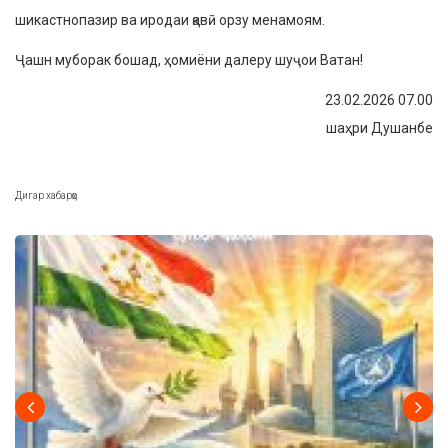
шикастнопазир ва иродаи қавӣ орзу менамоям.
Ҷашн муборак бошад, ҳомиёни далеру шуҷои Ватан!
23.02.2026 07.00
шаҳри Душанбе
Дигар хабарҳо