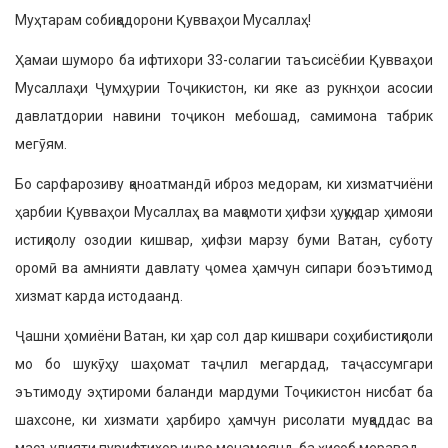
Муҳтарам собиқадорони Қувваҳои Мусаллаҳ!
Ҳамаи шуморо ба ифтихори 33-солагии таъсисёбии Қувваҳои
Мусаллаҳи Ҷумҳурии Тоҷикистон, ки яке аз рукнҳои асосии
давлатдории навини тоҷикон мебошад, самимона табрик
мегӯям.
Бо сарфарозиву қаноатмандӣ иброз медорам, ки хизматчиёни
ҳарбии Қувваҳои Мусаллаҳ ва мақомоти ҳифзи ҳуқуқ дар ҳимояи
истиқлолу озодии кишвар, ҳифзи марзу буми Ватан, суботу
оромӣ ва амнияти давлату ҷомеа ҳамчун сипари боэътимод
хизмат карда истодаанд.
Ҷашни ҳомиёни Ватан, ки ҳар сол дар кишвари соҳибистиқлоли
мо бо шукӯҳу шаҳомат таҷлил мегардад, таҷассумгари
эътимоду эҳтироми баланди мардуми Тоҷикистон нисбат ба
шахсоне, ки хизмати ҳарбиро ҳамчун рисолати муқаддас ва