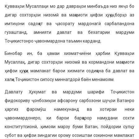
Қувваҳои Мусаллаҳи мо дар давраҳои минбаъда низ якҷо бо
дигар сохторҳои низомӣ ва мақомоти ҳифзи ҳуқуқ борҳо аз
имтиҳони садоқат ва ҷасорату мардонагӣ сарбаландона
гузаштанд, амнияти давлат ва бехатарии мардуми
Тоҷикистонро ҷавонмардона таъмин карданд.
Бинобар ин, ба ҳамаи хизматчиёни ҳарбии Қувваҳои
Мусаллаҳ, дигар сохторҳои низомӣ ва кормандони мақомоти
ҳифзи ҳуқуқи мамлакат барои хизмати содиқона ба давлат ва
халқи Тоҷикистон сипосу миннатдорӣ баён менамоям.
Давлату Ҳукумат ва мардуми шарифи Тоҷикистон
фидокориву ҷонбозиҳои афсарону сарбозони шуҷои Ватанро
ҳаргиз фаромӯш намекунанд ва хотираи неки
ҷавонмардонеро, ки барои барқарор намудани сохти
конститутсионӣ, ҳимояи марзу буми Ватан, пойдории сулҳу
субот ва ҳифзи зиндагии орому осоиштаи сокинони мамлакат