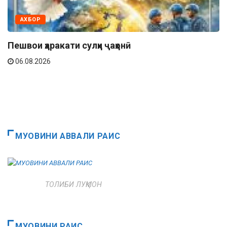
АХБОР
Пешвои ҳаракати сулҳи ҷаҳонӣ
06.08.2026
МУОВИНИ АВВАЛИ РАИС
ТОЛИБИ ЛУҚМОН
МУОВИНИ РАИС