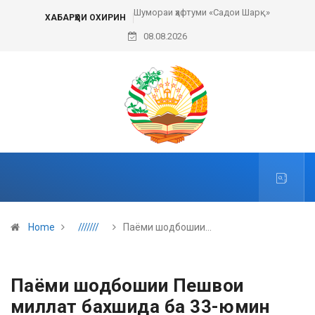
Шумораи ҳафтуми «Садои Шарқ»
Пешвои ҳарак
ХАБАРҲОИ ОХИРИН
08.08.2026
Home
///////
Паёми шодбошии…
Паёми шодбошии Пешвои
миллат бахшида ба 33-юмин