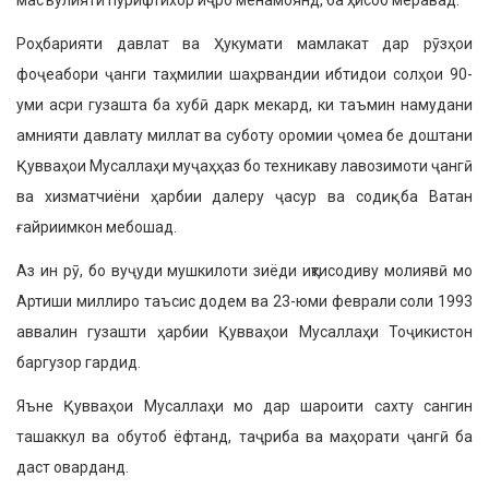
масъулияти пурифтихор иҷро менамоянд, ба ҳисоб меравад.
Роҳбарияти давлат ва Ҳукумати мамлакат дар рӯзҳои
фоҷеабори ҷанги таҳмилии шаҳрвандии ибтидои солҳои 90-
уми асри гузашта ба хубӣ дарк мекард, ки таъмин намудани
амнияти давлату миллат ва суботу оромии ҷомеа бе доштани
Қувваҳои Мусаллаҳи муҷаҳҳаз бо техникаву лавозимоти ҷангӣ
ва хизматчиёни ҳарбии далеру ҷасур ва содиқ ба Ватан
ғайриимкон мебошад.
Аз ин рӯ, бо вуҷуди мушкилоти зиёди иқтисодиву молиявӣ мо
Артиши миллиро таъсис додем ва 23-юми феврали соли 1993
аввалин гузашти ҳарбии Қувваҳои Мусаллаҳи Тоҷикистон
баргузор гардид.
Яъне Қувваҳои Мусаллаҳи мо дар шароити сахту сангин
ташаккул ва обутоб ёфтанд, таҷриба ва маҳорати ҷангӣ ба
даст оварданд.