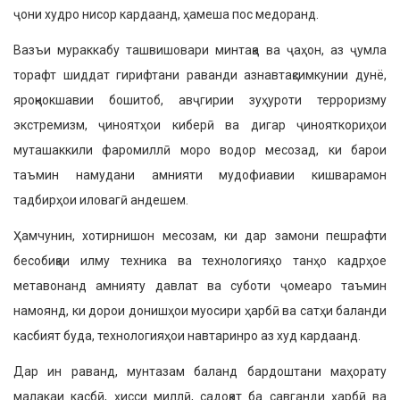
ҷони худро нисор кардаанд, ҳамеша пос медоранд.
Вазъи мураккабу ташвишовари минтақа ва ҷаҳон, аз ҷумла
торафт шиддат гирифтани раванди азнавтақсимкунии дунё,
яроқнокшавии бошитоб, авҷгирии зуҳуроти терроризму
экстремизм, ҷиноятҳои киберӣ ва дигар ҷинояткориҳои
муташаккили фаромиллӣ моро водор месозад, ки барои
таъмин намудани амнияти мудофиавии кишварамон
тадбирҳои иловагӣ андешем.
Ҳамчунин, хотирнишон месозам, ки дар замони пешрафти
бесобиқаи илму техника ва технологияҳо танҳо кадрҳое
метавонанд амнияту давлат ва суботи ҷомеаро таъмин
намоянд, ки дорои донишҳои муосири ҳарбӣ ва сатҳи баланди
касбият буда, технологияҳои навтаринро аз худ кардаанд.
Дар ин раванд, мунтазам баланд бардоштани маҳорату
малакаи касбӣ, ҳисси миллӣ, садоқат ба савганди ҳарбӣ ва