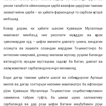
риояи талаботи ойинномаҳои ҳарбӣ вазифаи ҳаррӯзаи тамоми
хизматчиёни ҳарбӣ – аз ҳайати фармондеҳӣ то сарбози қаторӣ
мебошад.
Бовар дорам, ки ҳайати шахсии Қувваҳои Мусаллаҳи
мамлакат минбаъд низ рисолати муқаддас ва қарзи
ҷавонмардии худ – ҳифзи амнияти давлату ҷомеа, зиндагии
осоишта ва заҳмати созандаи мардуми Тоҷикистонро бо
интизоми намунавӣ, донишу малакаи муосир, руҳияи баланди
ватандӯстӣ, иродаи мустаҳкам, садоқат ба Ватан, давлат ва
халқи мамлакат сарбаландона иҷро менамояд.
Бори дигар тамоми ҳайати шахсӣ ва собиқадорони Артиши
миллӣ ва дигар сохторҳои низомии мамлакатро ба ифтихори
рӯзи Қувваҳои Мусаллаҳи Тоҷикистони соҳибистиқлоламон
самимона табрик гуфта, ба ҳамаи шумо саломативу
сарбаландӣ ва дар роҳи ҳифзи Ватани маҳбубамон рӯҳи