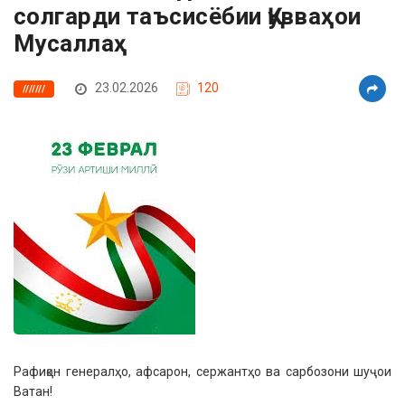
солгарди таъсисёбии Қувваҳои
Мусаллаҳ
23.02.2026
120
///////
Рафиқон генералҳо, афсарон, сержантҳо ва сарбозони шуҷои
Ватан!