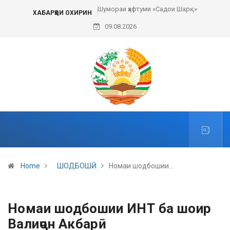
Шумораи ҳафтуми «Садои Шарқ»
ХАБАРҲОИ ОХИРИН
09.08.2026
Home
ШОДБОШӢ
Номаи шодбошии…
Номаи шодбошии ИНТ ба шоир
Валиҷон Акбарӣ