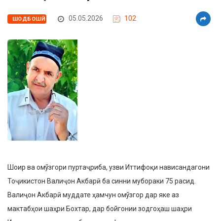
05.05.2026
102
ШОДБОШӢ
Шоир ва омўзгори пуртаҷриба, узви Иттифоқи нависандагони
Тоҷикистон Валиҷон Акбарӣ ба синни мубораки 75 расид.
Валиҷон Акбарӣ муддате ҳамчун омўзгор дар яке аз
мактабҳои шаҳри Бохтар, дар бойгонии зодгоҳаш шаҳри