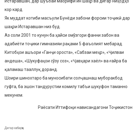
Истаравшан, дар шуъбаи маорифи ин шаҳр ва дигар ниҳодҳо
кор кард.
Як муддат котиби масъули Бунёди забони форсии тоҷикӣ дар
шаҳри Истаравшан низ буд.
Аз соли 2001 то кунун ба ҳайси омўзгори фанни забон ва
адабиёти тоҷики гимназияи рақами 5 фаъолият мебарад.
Китобҳои ашъори «Ганҷи ороста», «Сабзаи меҳр», «Ҷилваи
андеша», «Шукуфаҳои сўзу соз», «Ҷавҳари хаёл» ва ғайра ба
қаламаш тааллуқ доранд.
Шоири шинохтаро ба муносибати солҷашнаш муборакбод
гуфта, ба эшон тандурустии комилу табъи шукуфон таманно
мекунем.
Раёсати Иттифоқи нависандагони Тоҷикистон
Дигар хабарҳо