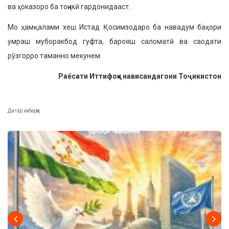
ва ҳоказоро ба тоҷикӣ гардонидааст.
Мо ҳамқалами хеш Истад Қосимзодаро ба навадум баҳори
умраш муборакбод гуфта, барояш саломатӣ ва саодати
рӯзгорро таманно мекунем.
Раёсати Иттифоқи нависандагони Тоҷикистон
Дигар хабарҳо