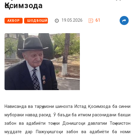
Қосимзода
19.05.2026
61
АХБОР
ШОДБОШӢ
Нависанда ва тарҷумони шинохта Истад Қосимзода ба синни
мубораки навад расид. Ӯ баъди ба итмом расонидани бахши
забон ва адабиёти тоҷики Донишгоҳи давлатии Тоҷикистон
муддате дар Пажуҳишгоҳи забон ва адабиёти ба номи