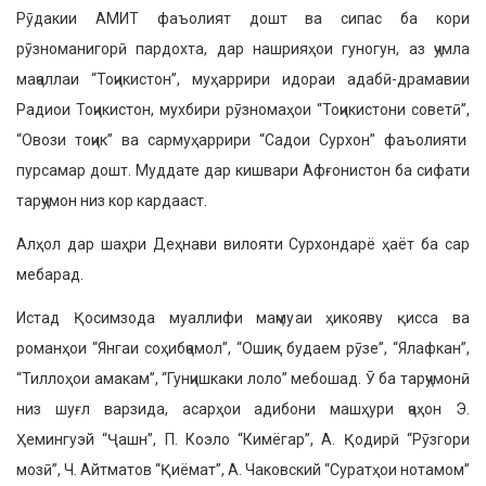
Рӯдакии АМИТ фаъолият дошт ва сипас ба кори
рӯзноманигорӣ пардохта, дар нашрияҳои гуногун, аз ҷумла
маҷаллаи “Тоҷикистон”, муҳаррири идораи адабӣ-драмавии
Радиои Тоҷикистон, мухбири рӯзномаҳои “Тоҷикистони советӣ”,
“Овози тоҷик” ва сармуҳаррири “Садои Сурхон” фаъолияти
пурсамар дошт. Муддате дар кишвари Афғонистон ба сифати
тарҷумон низ кор кардааст.
Алҳол дар шаҳри Деҳнави вилояти Сурхондарё ҳаёт ба сар
мебарад.
Истад Қосимзода муаллифи маҷмуаи ҳикояву қисса ва
романҳои “Янгаи соҳибҷамол”, “Ошиқ будаем рӯзе”, “Ялафкан”,
“Тиллоҳои амакам”, “Гунҷишкаки лоло” мебошад. Ӯ ба тарҷумонӣ
низ шуғл варзида, асарҳои адибони машҳури ҷаҳон Э.
Ҳемингуэй “Ҷашн”, П. Коэло “Кимёгар”, А. Қодирӣ “Рӯзгори
мозӣ”, Ч. Айтматов “Қиёмат”, А. Чаковский “Суратҳои нотамом”