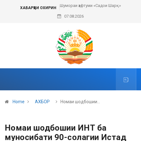
Шумораи ҳафтуми «Садои Шарқ»
ХАБАРҲОИ ОХИРИН
07.08.2026
Home
АХБОР
Номаи шодбошии…
Номаи шодбошии ИНТ ба
муносибати 90-солагии Истад