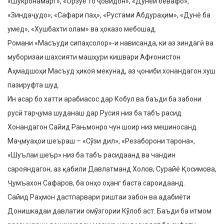
«Шукронамарг», «Орзуе то ҷовидон», «Дунёи бевафо»,
«Зиндаҷудо», «Сафари паҳ», «Рустами Абдураҳим», «Дунё ба
умед», «Хушбахти олам» ва ҳоказо мебошад.
Романи «Масъуди сипаҳсолор»-и нависанда, ки аз зиндагӣ ва
муборизаи шахсияти машҳури кишвари Афғонистон
Аҳмадшоҳи Масъуд ҳикоя мекунад, аз ҷониби хонандагон хуш
пазируфта шуд.
Ин асар бо хатти арабиасос дар Кобул ва баъди ба забони
русӣ тарҷума шуданаш дар Русия низ ба табъ расид.
Хонандагон Сайид Рањмонро чун шоир низ мешиносанд.
Маҷмуаҳои шеъраш – «Сўзи дил», «Резаборони тарона»,
«Шуълаи шеър» низ ба табъ расидаанд ва чандин
сарояндагон, аз қабили Давлатманд Холов, Сурайё Қосимова,
Ҷумъахон Сафаров, ба онҳо оҳанг баста сароидаанд.
Сайид Раҳмон дастпарвари риштаи забон ва адабиёти
Донишкадаи давлатии омўзгории Кўлоб аст. Баъди ба итмом