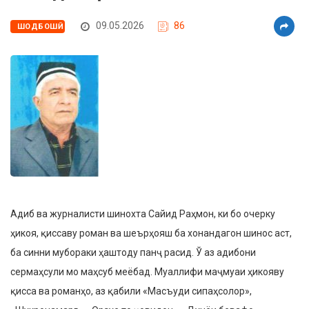
09.05.2026
86
ШОДБОШӢ
Адиб ва журналисти шинохта Сайид Раҳмон, ки бо очерку
ҳикоя, қиссаву роман ва шеърҳояш ба хонандагон шинос аст,
ба синни мубораки ҳаштоду панҷ расид. Ў аз адибони
сермаҳсули мо маҳсуб меёбад. Муаллифи маҷмуаи ҳикояву
қисса ва романҳо, аз қабили «Масъуди сипаҳсолор»,