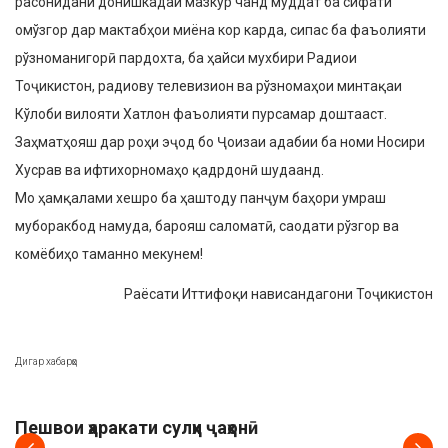
расонидани донишкадаи мазкур чанд муддат ба сифати
омўзгор дар мактабҳои миёна кор карда, сипас ба фаъолияти
рўзноманигорӣ пардохта, ба ҳайси мухбири Радиои
Тоҷикистон, радиову телевизион ва рўзномаҳои минтақаи
Кўлоби вилояти Хатлон фаъолияти пурсамар доштааст.
Заҳматҳояш дар роҳи эҷод бо Ҷоизаи адабии ба номи Носири
Хусрав ва ифтихорномаҳо қадрдонӣ шудаанд.
Мо ҳамқалами хешро ба ҳаштоду панҷум баҳори умраш
муборакбод намуда, барояш саломатӣ, саодати рўзгор ва
комёбиҳо таманно мекунем!
Раёсати Иттифоқи нависандагони Тоҷикистон
Дигар хабарҳо
АХБОР
Пешвои ҳаракати сулҳи ҷаҳонӣ