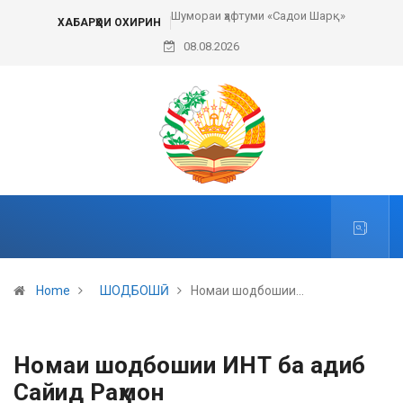
Шумораи ҳафтуми «Садои Шарқ»
ХАБАРҲОИ ОХИРИН
08.08.2026
Home
ШОДБОШӢ
Номаи шодбошии…
Номаи шодбошии ИНТ ба адиб
Сайид Раҳмон