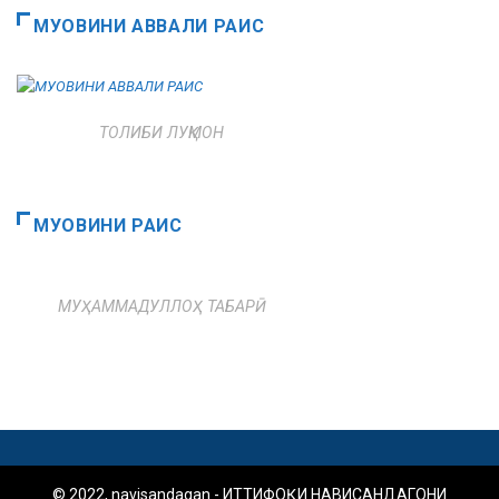
МУОВИНИ АВВАЛИ РАИС
ТОЛИБИ ЛУҚМОН
МУОВИНИ РАИС
МУҲАММАДУЛЛОҲ ТАБАРӢ
© 2022, navisandagan - ИТТИФОҚИ НАВИСАНДАГОНИ