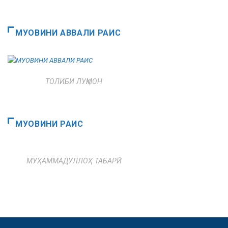
МУОВИНИ АВВАЛИ РАИС
ТОЛИБИ ЛУҚМОН
МУОВИНИ РАИС
МУҲАММАДУЛЛОҲ ТАБАРӢ