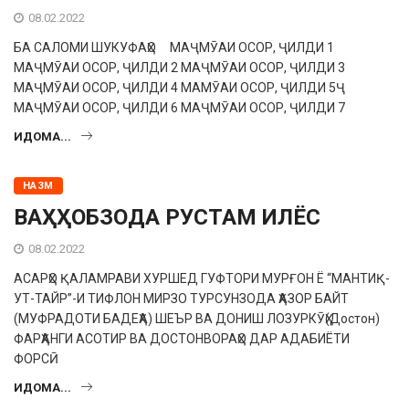
08.02.2022
БА САЛОМИ ШУКУФАҲО МАҶМӮАИ ОСОР, ҶИЛДИ 1
МАҶМӮАИ ОСОР, ҶИЛДИ 2 МАҶМӮАИ ОСОР, ҶИЛДИ 3
МАҶМӮАИ ОСОР, ҶИЛДИ 4 МАМӮАИ ОСОР, ҶИЛДИ 5Ҷ
МАҶМӮАИ ОСОР, ҶИЛДИ 6 МАҶМӮАИ ОСОР, ҶИЛДИ 7
ИДОМА...
НАЗМ
ВАҲҲОБЗОДА РУСТАМ ИЛЁС
08.02.2022
АСАРҲО ҚАЛАМРАВИ ХУРШЕД ГУФТОРИ МУРҒОН Ё “МАНТИҚ-
УТ-ТАЙР”-И ТИФЛОН МИРЗО ТУРСУНЗОДА ҲАЗОР БАЙТ
(МУФРАДОТИ БАДЕҲА) ШЕЪР ВА ДОНИШ ЛОЗУРКӮҲ(Достон)
ФАРҲАНГИ АСОТИР ВА ДОСТОНВОРАҲО ДАР АДАБИЁТИ
ФОРСӢ
ИДОМА...