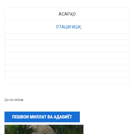
АСАРҲО
ОТАШИ ИШҚ
Дигар хабарҳо