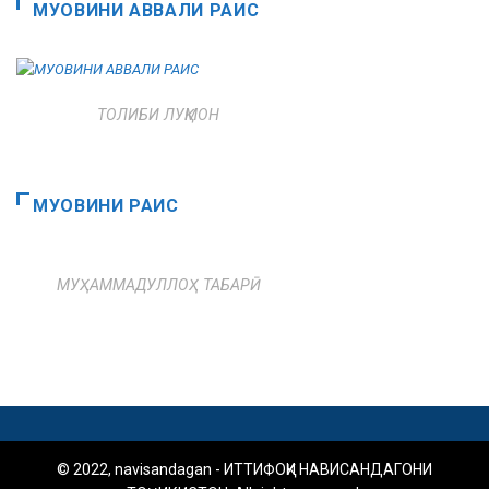
МУОВИНИ АВВАЛИ РАИС
ТОЛИБИ ЛУҚМОН
МУОВИНИ РАИС
МУҲАММАДУЛЛОҲ ТАБАРӢ
© 2022, navisandagan - ИТТИФОҚИ НАВИСАНДАГОНИ