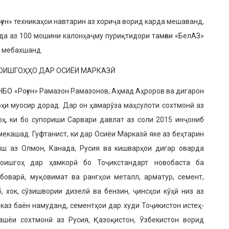
оғун» техникаҳои навта­рин аз хориҷа ворид карда мешаванд,
иёда аз 100 мошини калонҳаҷму пуриқтидори тамғаи «БелАЗ»
а мебахшанд.
МОИШ­ГОҲҲО ДАР ОСИЁИ МАРКАЗӢ
БО «Роғун» Рамазон Рамазонов, Аҳмад Аҳроров ва дигарон
оҳи муосир дорад. Дар он ҳамарӯза маҳсулоти сохтмонӣ аз
ҳ, ки бо супориши Сарвари давлат аз соли 2015 инҷониб
екашад. Гуфтанист, ки дар Осиёи Марказӣ яке аз беҳтарин
ояш аз Олмон, Канада, Русия ва кишварҳои дигар оварда
моишгоҳ дар ҳамкорӣ бо Тоҷикстандарт новобаста ба
оварӣ, муқовимат ва рангҳои металл, арматур, семент,
, хок, сӯзишвории дизелӣ ва бензин, ҷинсҳои кӯҳӣ низ аз
каз баён намуданд, сементҳои дар худи Тоҷикистон истеҳ­
шёи сохтмонӣ аз Русия, Қазоқи­стон, Ӯзбекистон ворид