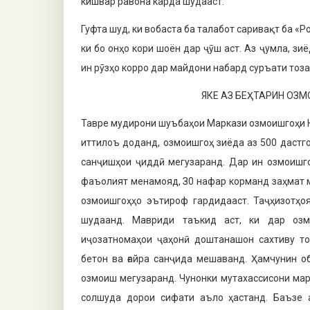
кишвар равона карда шудааст.
Гуфта шуд, ки вобаста ба талабот саривақт ба «Р
ки бо онҳо кори шоён дар ҷӯш аст. Аз ҷумла, з
ин рӯзҳо корро дар майдони набард суръати тоз
ЯКЕ АЗ БЕҲТАРИН ОЗ
Тавре мудирони шуъбаҳои Маркази озмоишгоҳи Н
иттилоъ доданд, озмоишгоҳ зиёда аз 500 дастг
санҷишҳои ҷиддӣ мегузаранд. Дар ин озмоишго
фаъолият менамояд, З0 нафар корманд заҳмат м
оз­моишгоҳҳо эътироф гардидааст. Таҷҳи­зотҳ
шудаанд. Мав­риди таъкид аст, ки дар оз
иҷозатномаҳои ҷаҳонӣ доштанашон сахтиву тоб
бетон ва ғайра санҷида мешаванд. Ҳамчунин об
озмоиш мегузаранд. Чунонки мутахассисони мар
солшуда дорои сифати аъло ҳастанд. Баъзе а