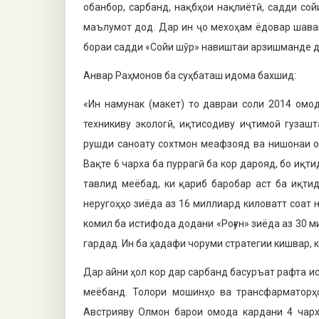
обанбор, сарбанд, нақбҳои нақлиётӣ, садди сой
маълумот дод. Дар ин ҷо мехоҳам ёдовар шавам
бораи садди «Сойи шӯр» навиштаи арзишманде д
Анвар Раҳмонов ба суҳбаташ идома бахшид:
«Ин намунак (макет) то давраи соли 2014 омод
техникиву экологӣ, иқтисодиву иҷтимоӣ гузашт
рушди саноату сохтмон меафзояд ва нишонаи он
Вақте 6 чарха ба пуррагӣ ба кор да­рояд, бо иқт
тавлид меёбад, ки қариб баробар аст ба иқти
неругоҳҳо зиёда аз 16 миллиард киловатт соат
комил ба истифода додани «Роғун» зиёда аз 30 м
гардад. Ин ба ҳадафи чоруми стратегии кишвар, 
Дар айни ҳол кор дар сарбанд ба­суръат рафта и
меёбанд. Толори мошинҳо ва транс­фарматорҳ
Австрияву Олмон барои омода кардани 4 чарх