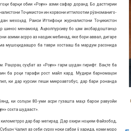
оҳи барқи обии «Роғун» азми сафар доранд. Бо даст­гирии
налистони Тоҷикистон ин корвони иттилоотии рӯзноманиго­
дан мехоҳад. Раиси Иттифоқи журналистони Тоҷикистон
р шинос менамояд. Аҳволпурсиву бо ҳам аксбардоштанҳо
они азими асрро аз наздик мебинад, яке бори ав­вал, дигаре
ҳама мушоҳидаашро ба таври хостааш ба мардум расонида
. Раҳораҳ суҳбат аз «Роғун» гарм шудан гирифт. Вақте ба
ин ба роҳи тарафи рост майл кард. Мудири барномаҳои
лил, ки дар курсии пеши микроавтобус, дар бари ронанда
ӯянд, ки солҳои 80-уми асри гузашта маҳз барои равуойи
ун» сохта шудааст».
у километрро дар бар ме­гирад. Дар охири ноҳияи Файзобод,
Субҳон Ҷалил аз себи сурху ноки сабзи ӯ харида, коми моро