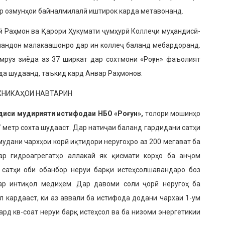
р озмунҳои байналмилалӣ иштирок карда метавонанд.
 Раҳмон ва Қарори Ҳукума­ти ҷумҳурӣ Коллеҷи муҳандисӣ-
­мандон малакаашонро дар ин коллеҷ ба­ланд мебардоранд.
мрӯз зиёда аз 37 ширкат дар сохтмони «Роғун» фаъолият
нда шудаанд, таъкид кард Анвар Раҳмонов.
ЕХНИКАҲОИ НАВТАРИН
диси мудирияти исти­фодаи НБО «Ро
ғ
ун»,
толори мошинҳо
7 метр сохта шудааст. Дар натиҷаи баланд гардидани сатҳи
мудани чархҳои корӣ иқтидори неругоҳро аз 200 мегават ба
р гидро­агрегатҳо аллакай як қисмати корҳо ба анҷом
сатҳи оби обанбор неруи барқи истеҳсолшавандаро боз
ар интиқол медиҳем. Дар давоми соли ҷорӣ неругоҳ ба
л кардааст, ки аз ав­вали ба истифода додани чархаи 1-ум
иард кв-соат неруи барқ истеҳсол ва ба низоми энергетикии