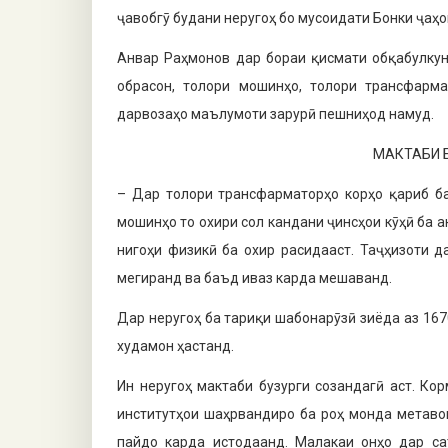
ҷавобгӯ будани неругоҳ бо мусоидати Бонки ҷа
Анвар Раҳмонов дар бораи қисмати обқабулкуна
обрасон, толори мошинҳо, толори трансфарма­
дарвозаҳо маълумо­ти зарурӣ пешниҳод намуд.
МАКТАБИ 
– Дар толори трансфарматорҳо корҳо қариб ба
мошинҳо то охири сол кандани ҷинсҳои кӯҳӣ ба а
нигоҳи физикӣ ба охир расидааст. Таҷҳизоти д
мегиранд ва баъд иваз карда мешаванд.
Дар неругоҳ ба тариқи шабонарӯзӣ зиёда аз 167
худамон ҳастанд.
Ин неругоҳ мактаби бузурги созандагӣ аст. Ко
институтҳои шаҳрвандиро ба роҳ монда метаво
пайдо карда истодаанд. Малакаи онҳо дар са