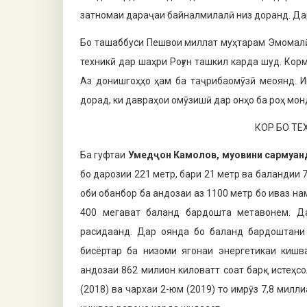
затномаи дараҷаи байналмилалӣ низ доранд. Да
Бо ташаббуси Пешвои миллат муҳта­рам Эмомалӣ
техникӣ дар шаҳри Роғун ташкил карда шуд. Кор
Аз донишгоҳҳо ҳам ба таҷрибаомӯзӣ меоянд. И
дорад, ки давраҳои омӯзишӣ дар онҳо ба роҳ мо
КОР БО Т
Ба гуфтаи
Умед
ҷ
он Камолов, муо­вини сарму
ан
бо дарозии 221 метр, бари 21 метр ва баландии 
оби обанбор ба андозаи аз 1100 метр бо иваз на
400 мегават баланд бардошта метавонем. Да
расидаанд. Дар оянда бо баланд бардоштани 
бисёртар ба низоми ягонаи энергетикаи кишв
андозаи 862 милион киловатт соат барқ истеҳсо
(2018) ва чархаи 2-юм (2019) то имрӯз 7,8 милл