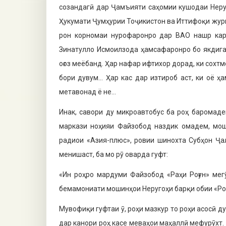
созандагӣ дар Ҷамъияти саҳомии кушодаи Неруг
Ҳукумати Ҷумҳурии Тоҷикистон ва Иттифоқи жур
рон корномаи нурофаронро дар ВАО нашр кар
Зинатулло Исмоилзода ҳамсафаронро бо якдига
оғоз меёбанд. Ҳар на­фар ифтихор дорад, ки сохтм
бори дувум… Ҳар кас дар изтироб аст, ки оё 
метавонад ё не…
Инак, савори ду микроавтобус ба роҳ баромадем
маркази ноҳияи Файзобод наздик омадем, мош
радиои «Азия-плюс», ровии шинохта Субҳон Ҷа
менишаст, ба мо рӯ оварда гуфт:
«Ин роҳро мардуми Файзобод «Раҳи Роғун» мег
бемамо­ниати мошинҳои Неругоҳи барқи обии «Роғ
Мувофиқи гуфтаи ӯ, роҳи мазкур то роҳи асосӣ д
дар канори роҳ касе меваҳои маҳаллӣ ме­фурӯхт. 