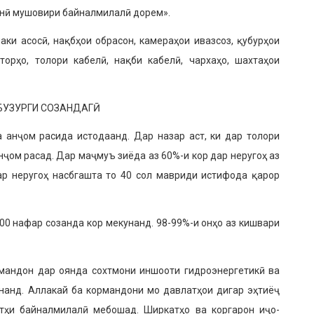
ҳонӣ мушовири байналмилалӣ дорем».
ки асосӣ, нақбҳои обрасон, камераҳои ивазсоз, қубурҳои
торҳо, толори кабелӣ, нақби кабелӣ, чархаҳо, шахтаҳои
БУЗУРГИ СОЗАНДАГӢ
 анҷом расида истодаанд. Дар назар аст, ки дар толори
нҷом расад. Дар маҷмуъ зиёда аз 60%-и кор дар неругоҳ аз
ар неругоҳ насб­гашта то 40 сол мавриди истифода қарор
00 нафар созанда кор меку­нанд. 98-99%-и онҳо аз кишвари
рмандон дар оянда сохтмони ин­шооти гидроэнергетикӣ ва
нанд. Аллакай ба кормандони мо давлатҳои дигар эҳтиёҷ
тҳи байналмилалӣ мебошад. Ширкатҳо ва коргарон иҷо­