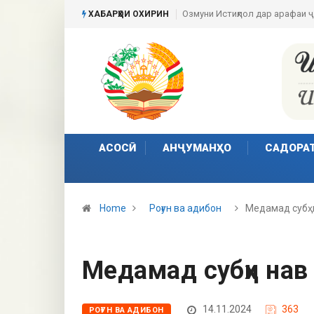
Набзи ғазали имрӯз
ХАБАРҲОИ ОХИРИН
АСОСӢ
АНҶУМАНҲО
САДОРА
Home
Роғун ва адибон
Медамад субҳ
Медамад субҳи нав
14.11.2024
363
РОҒУН ВА АДИБОН