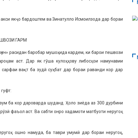
 акси якҷо бардоштем ва Зинатулло Исмоилзода дар бораи
ШВОЗИ ГАРМ
оғун» расидан баробар мушоҳида кардем, ки барои пешвози
роҳам аст. Дар як гӯша кулоҳҳову либосҳои намунавии
о сарфаи вақт ба зудӣ суҳбат дар бораи раванди кор дар
»
гуфт:
увум ба кор дароварда шуданд. Ҳоло зиёда аз 300 дурбини
ӯзӣ фаъол аст. Ва сабти онро хадамоти мат­буоти неругоҳ
ругоҳ ошно намуда, ба тав­ри умумӣ дар бораи неругоҳ,