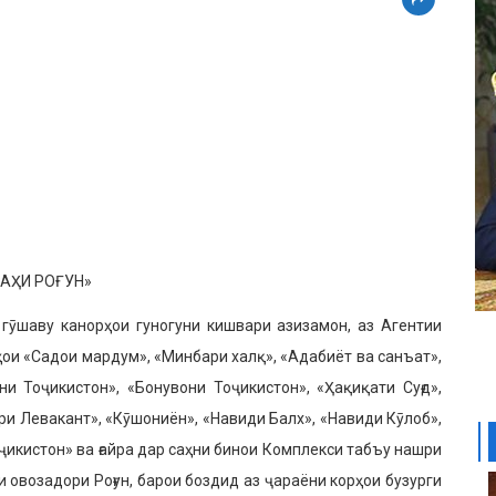
РАҲИ РОҒУН»
з гӯшаву канорҳои гуногуни кишвари азизамон, аз Агентии
ҳои «Садои мардум», «Минбари халқ», «Адабиёт ва санъат»,
и Тоҷикистон», «Бонувони Тоҷикис­тон», «Ҳақиқати Суғд»,
ури Левакант», «Кӯшониён», «Навиди Балх», «Навиди Кӯлоб»,
ҷикистон» ва ғайра дар саҳни бинои Комплекси табъу нашри
ово­задори Роғун, барои боздид аз ҷараёни корҳои бузурги