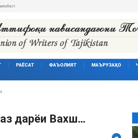
Т
РАЁСАТ
ФАЪОЛИЯТ
МАЪРУЗАҲО
и…
 аз дарёи Вахш…