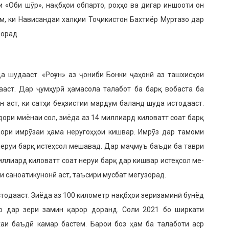
и «Оби шӯр», нақбҳои обпарто, роҳҳо ва дигар иншооти он
, ки Нависан­даи халқии Тоҷикистон Бахтиёр Муртазо дар
орад.
а шудааст. «Роғун» аз ҷониби Бонки ҷаҳонӣ аз ташхисҳои
а­аст. Дар ҷумҳурӣ ҳамасола талабот ба барқ вобаста ба
 аст, ки сатҳи беҳзистии мардум баланд шуда истода­аст.
идори миёнаи сол, зиёда аз 14 миллиард киловатт соат барқ
­дори имрӯзаи ҳама неругоҳҳои кишвар. Имрӯз дар тамоми
 неруи барқ истеҳсол мешавад. Дар маҷмуъ баъди ба таври
иллиард киловатт соат неруи барқ дар кишвар истеҳсол ме­
ки саноатикунонӣ аст, таъсири мусбат мегузорад.
стодааст. Зиёда аз 100 километр нақбҳои зеризаминӣ бунёд
о дар зери замин қарор до­ранд. Соли 2021 бо ширкати
аи баъдӣ камар бастем. Барои боз ҳам ба талаботи аср