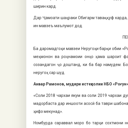
ширин кард.
Дар Ҷамоати шаҳраки Обигарм та­ваққуф карда,
ин мавзеъ маълумот дод.
ПЕ
Ба даромадгоҳи мавзеи Неругоҳи барқи обии «Р
меҳмонон ва роҳнамоии онҳо ҳама ша­роит фа
созандагон ҷо до­штанд, ки ба бар намудем. Б
неругоҳ сар шуд.
Анвар Ра
монов, мудири истеҳсо­лии НБО «Роғун
«Соли 2018 чархаи якум ва соли 2019 чархаи д
мадорбаста дар иншооти асосӣ ба таври шабонар
ҳифз мекунад».
Номбурда сараввал моро бо тарҳи сохтмони не