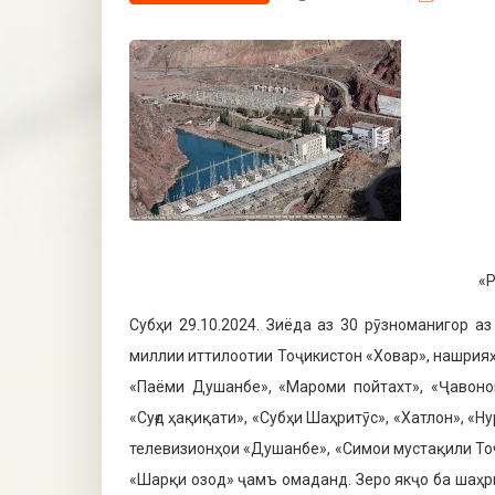
«
Субҳи 29.10.2024. Зиёда аз 30 рӯз­номанигор а
миллии иттилоотии Тоҷикистон «Ховар», на­шрия
«Паёми Душанбе», «Мароми пойтахт», «Ҷаво­нон
«Суғд ҳақиқати», «Субҳи Шаҳритӯс», «Хатлон», «Н
телевизи­онҳои «Душанбе», «Симои мустақили То
«Шарқи озод» ҷамъ омаданд. Зеро якҷо ба шаҳри 