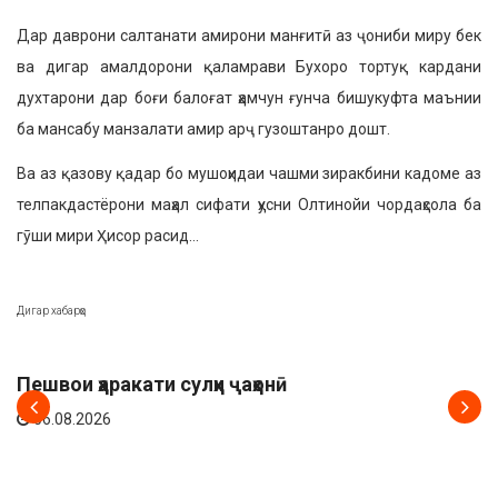
Дар даврони салтанати амирони манғитӣ аз ҷониби миру бек
ва дигар амалдорони қаламрави Бухоро тортуқ кардани
духтарони дар боғи балоғат ҳамчун ғунча бишукуфта маънии
ба мансабу манзалати амир арҷ гузоштанро дошт.
Ва аз қазову қадар бо мушоҳидаи чашми зиракбини кадоме аз
телпакдастёрони маҳал сифати ҳусни Олтинойи чордаҳсола ба
гӯши мири Ҳисор расид…
Дигар хабарҳо
АХБОР
Пешвои ҳаракати сулҳи ҷаҳонӣ
06.08.2026