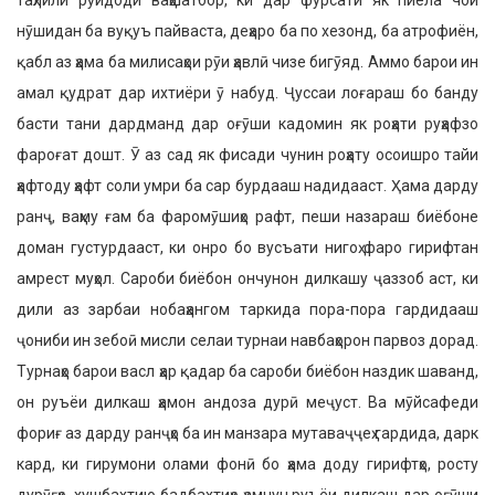
таҳлили рӯйдоди ваҳшатбор, ки дар фурсати як пиёла чой
нӯшидан ба вуқуъ пайваста, деҳаро ба по хезонд, ба атрофиён,
қабл аз ҳама ба милисаҳои рӯи ҳавлӣ чизе бигӯяд. Аммо барои ин
амал қудрат дар ихтиёри ӯ набуд. Ҷуссаи лоғараш бо банду
басти тани дардманд дар оғӯши кадомин як роҳати руҳафзо
фароғат дошт. Ӯ аз сад як фисади чунин роҳату осоишро тайи
ҳафтоду ҳафт соли умри ба сар бурдааш надидааст. Ҳама дарду
ранҷ, ваҳму ғам ба фаромӯшиҳо рафт, пеши назараш биёбоне
доман густурдааст, ки онро бо вусъати нигоҳ фаро гирифтан
амрест муҳол. Сароби биёбон ончунон дилкашу ҷаззоб аст, ки
дили аз зарбаи нобаҳангом таркида пора-пора гардидааш
ҷониби ин зебоӣ мисли селаи турнаи навбаҳорон парвоз дорад.
Турнаҳо барои васл ҳар қадар ба сароби биёбон наздик шаванд,
он руъёи дилкаш ҳамон андоза дурӣ меҷуст. Ва мӯйсафеди
фориғ аз дарду ранҷҳо ба ин манзара мутаваҷҷеҳ гардида, дарк
кард, ки гирумони олами фонӣ бо ҳама доду гирифтҳо, росту