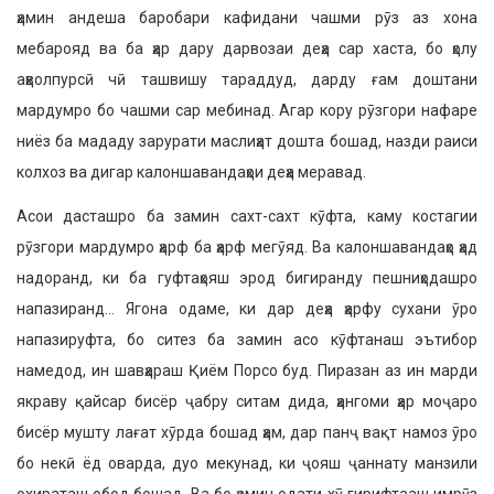
ҳамин андеша баробари кафидани чашми рӯз аз хона
мебарояд ва ба ҳар дару дарвозаи деҳа сар хаста, бо ҳолу
аҳволпурсӣ чӣ ташвишу тараддуд, дарду ғам доштани
мардумро бо чашми сар мебинад. Агар кору рӯзгори нафаре
ниёз ба мададу зарурати маслиҳат дошта бошад, назди раиси
колхоз ва дигар калоншавандаҳои деҳа меравад.
Асои дасташро ба замин сахт-сахт кӯфта, каму костагии
рӯзгори мардумро ҳарф ба ҳарф мегӯяд. Ва калоншавандаҳо ҳад
надоранд, ки ба гуфтаҳояш эрод бигиранду пешниҳодашро
напазиранд… Ягона одаме, ки дар деҳа ҳарфу сухани ӯро
напазируфта, бо ситез ба замин асо кӯфтанаш эътибор
намедод, ин шавҳараш Қиём Порсо буд. Пиразан аз ин марди
якраву қайсар бисёр ҷабру ситам дида, ҳангоми ҳар моҷаро
бисёр мушту лағат хӯрда бошад ҳам, дар панҷ вақт намоз ӯро
бо некӣ ёд оварда, дуо мекунад, ки ҷояш ҷаннату манзили