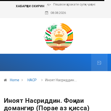
Пешвои ҳаракати сулҳи ҷаҳонӣ
ХАБАРҲОИ ОХИРИН
08.08.2026
Home
НАСР
Иноят Насриддин.…
Иноят Насриддин. Фоҷиаи
домангир (Порае аз қисса)