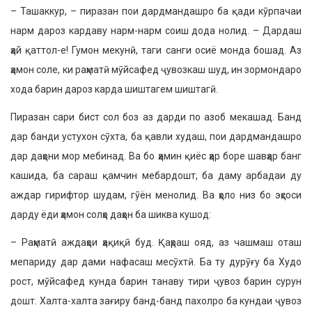
– Ташаккур, – пиразан пои дардмандашро ба қади кӯрпачаи
нарм дароз кардаву нарм-нарм соиш дода нолид. – Дардаш
ҳай қаттол-е! Гумон мекунӣ, таги санги осиё монда бошад. Аз
ҳамон соле, ки раҳматӣ мӯйсафед ҷувозкаш шуд, ин зормондаро
хода барин дароз карда шиштагем шиштагӣ.
Пиразан сари бист сол боз аз дарди по азоб мекашад. Банд
дар банди устухон сӯхта, ба қавли худаш, пои дардмандашро
дар даҳони мор мебинад. Ва бо ҳамин қиёс ҳар боре шавҳар банг
кашида, ба сараш қамчин мебардошт, ба даму арбадаи ду
аждар гирифтор шудам, гӯён менолид. Ва ҳоло низ бо эҳсоси
дарду ёди ҳамон солҳо даҳон ба шиква кушод:
– Раҳматӣ аждаҳои ҳақиқӣ буд. Қаҳраш ояд, аз чашмаш оташ
мепариду дар дами нафасаш месӯхтӣ. Ба ту дурӯғу ба Худо
рост, мӯйсафед кунда барин танаву тири ҷувоз барин сурун
дошт. Халта-халта зағиру банд-банд пахолро ба кундаи ҷувоз