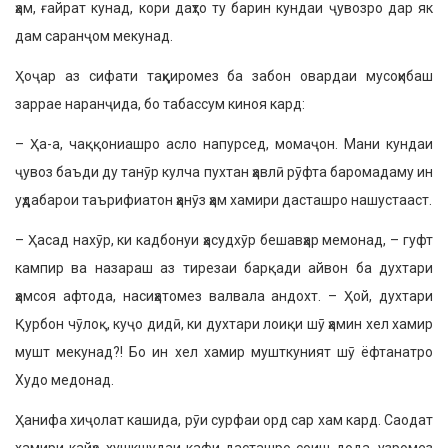
ҳам, ғайрат кунад, кори даҳто ту барин кундаи ҷувозро дар як
дам саранҷом мекунад.
Ҳоҷар аз сифати таҳқиромез ба забон овардаи мусоҳибаш
заррае наранҷида, бо табассум киноя кард:
– Ҳа-а, чаққониашро асло напурсед, момаҷон. Мани кундаи
ҷувоз баъди ду танӯр кулча пухтан ҳавлӣ рӯфта баромадаму ин
уҳдабарои таърифиатон ҳанӯз ҳам хамири дасташро нашустааст.
– Ҳасад нахӯр, ки кадбонуи ҳасудхӯр бешавҳар мемонад, – гуфт
кампир ва назараш аз тирезаи барқади айвон ба духтари
ҳамсоя афтода, насиҳатомез валвала андохт. – Ҳой, духтари
Қурбон чӯлоқ, куҷо дидӣ, ки духтари лоиқи шӯ ҳамин хел хамир
мушт мекунад?! Бо ин хел хамир мушткуният шӯ ёфтанатро
Худо медонад.
Ҳанифа хиҷолат кашида, рӯи сурфаи орд сар хам кард. Саодат