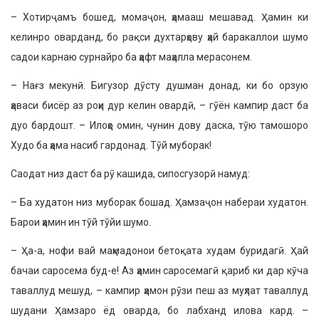
– Хотирҷамъ бошед, момаҷон, ҳамааш мешавад. Ҳамин ки
келинро оварданд, бо рақси духтарҳову ҳай баракаллои шумо
садои карнаю сурнайро ба ҳафт маҳалла мерасонем.
– Нағз мекунӣ. Бигузор дӯсту душман донад, ки бо орзую
ҳаваси бисёр аз роҳи дур келин овардӣ, – гӯён кампир даст ба
дуо бардошт. – Илоҳо омин, чунин дову даска, тӯю тамошоро
Худо ба ҳама насиб гардонад. Тӯй муборак!
Саодат низ даст ба рӯ кашида, сипосгузорӣ намуд:
– Ба худатон низ муборак бошад. Ҳамзаҷон набераи худатон.
Барои ҳамин ин тӯй тӯйи шумо.
– Ҳа-а, нофи вай маҳмадонои бетоқата худам буридагӣ. Ҳай
бачаи саросема буд-е! Аз ҳамин саросемагӣ қариб ки дар кӯча
таваллуд мешуд, – кампир ҳамон рӯзи пеш аз муҳлат таваллуд
шудани Ҳамзаро ёд оварда, бо лабханд илова кард. –