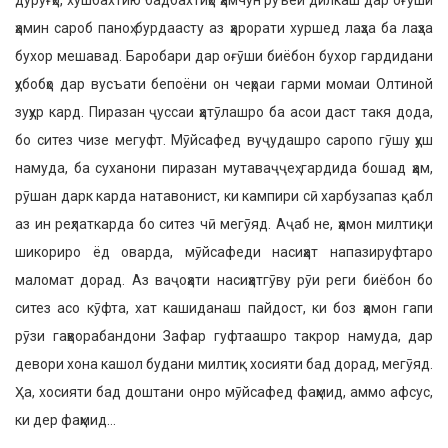
дурӯғҳо, хушбахтию бадбахтиҳо ҳамчун руъёи дилкаш дар оғӯши
ҳамин сароб паноҳ бурдаасту аз ҳарорати хуршед лаҳза ба лаҳза
бухор мешавад. Баробари дар оғӯши биёбон бухор гардидани
ҳубобҳо дар вусъати бепоёни он чеҳраи гарми момаи Олтиной
зуҳур кард. Пиразан ҷуссаи ҳатӯлашро ба асои даст такя дода,
бо ситез чизе мегуфт. Мӯйсафед вуҷудашро саропо гӯшу ҳуш
намуда, ба суханони пиразан мутаваҷҷеҳ гардида бошад ҳам,
рӯшан дарк карда натавонист, ки кампири сӣ харбузапаз қабл
аз ин реҳлаткарда бо ситез чӣ мегӯяд. Аҷаб не, ҳамон милтиқи
шикориро ёд оварда, мӯйсафеди насиҳат напазируфтаро
маломат дорад. Аз ваҷоҳати насиҳатгӯву рӯи реги биёбон бо
ситез асо кӯфта, хат кашиданаш пайдост, ки боз ҳамон гапи
рӯзи гаҳворабандони Зафар гуфтаашро такрор намуда, дар
девори хона кашол будани милтиқ хосияти бад дорад, мегӯяд.
Ҳа, хосияти бад доштани онро мӯйсафед фаҳмид, аммо афсус,
ки дер фаҳмид…