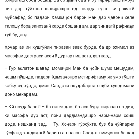
охираташ обод бошад. Ва бо ҳамин одати хӯ гирифтааш имрӯз
низ дар тӯйхона шавҳарашро ёд оварда гуфт, ки раҳматӣ
мӯйсафед бо падари Ҳамзаҷон барои ман дар ҷавонӣ хеле
талошу борҳо занозанӣ карда бошанд ҳам, дар зиндагӣ рафиқҳои
хуб буданд.
Ҳоҷар аз ин хушгӯйии пиразан завқ бурда, ба ҳар эҳтимол аз
масофаи дастраси асои ӯ дуртар нишаста, ҳазл кард:
– Гӯр ақлатон шавад, момаҷон. Ман ба ҷойи шумо мешудам,
чашм пӯшида, падари Ҳамзаҷонро мегирифтаму як умр гӯшти
кабку оҳу хӯрда, ҳамин Саодати ноуҳдабароя соҳиби хушдомани
доно мекардам.
– Кӣ ноуҳдабаро?! – бо ситез даст ба асо бурд пиразан ва дид,
ки масофа дур аст, пойи дардмандашро нарм-нарм соиш
дода, нешханд зад. – Ту, Ҳоҷари гӯрсӯхта, буз ба ҷӯйпарии
гӯсфанд хандидагӣ барин гап назан. Саодат нимҷонак бошад