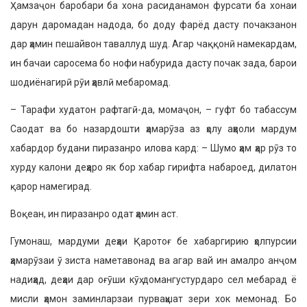
Ҳамзаҷон баробари ба хона расиданамон фурсати ба хонаи
дарун даромадан надода, бо доду фарёд дасту почакзанон
дар ҳамин пешайвон таваллуд шуд. Агар чаққонӣ намекардам,
ин бачаи саросема бо нофи набурида дасту почак зада, барои
шодиёнагирӣ рӯи ҳавлӣ мебаромад.
– Тарафи худатон рафтагӣ-да, момаҷон, – гуфт бо табассум
Саодат ва бо назардошти ҳамарӯза аз ҳолу аҳволи мардум
хабардор будани пиразанро илова кард: – Шумо ҳам ҳар рӯз то
хурду калони деҳаро як бор хабар гирифта набароед, дилатон
қарор намегирад.
Воқеан, ин пиразанро одат ҳамин аст.
Гумонаш, мардуми деҳаи Қаротоғ бе хабаргирию ҳолпурсии
ҳамарӯзаи ӯ зиста наметавонад ва агар вай ин амалро анҷом
надиҳад, деҳаи дар оғӯши кӯҳ домангустурдаро сел мебарад ё
мисли ҳамон заминларзаи пурваҳшат зери хок мемонад. Бо