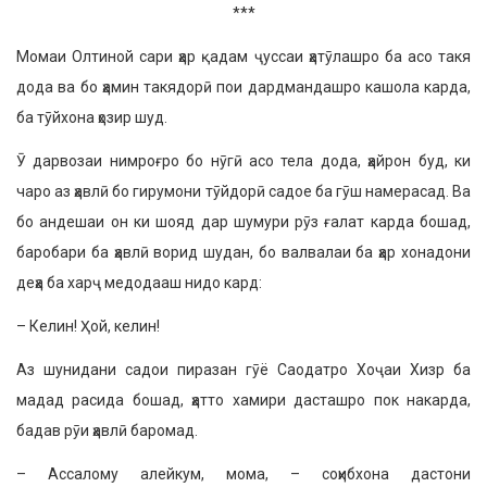
***
Момаи Олтиной сари ҳар қадам ҷуссаи ҳатӯлашро ба асо такя
дода ва бо ҳамин такядорӣ пои дардмандашро кашола карда,
ба тӯйхона ҳозир шуд.
Ӯ дарвозаи нимроғро бо нӯгӣ асо тела дода, ҳайрон буд, ки
чаро аз ҳавлӣ бо гирумони тӯйдорӣ садое ба гӯш намерасад. Ва
бо андешаи он ки шояд дар шумури рӯз ғалат карда бошад,
баробари ба ҳавлӣ ворид шудан, бо валвалаи ба ҳар хонадони
деҳа ба харҷ медодааш нидо кард:
– Келин! Ҳой, келин!
Аз шунидани садои пиразан гӯё Саодатро Хоҷаи Хизр ба
мадад расида бошад, ҳатто хамири дасташро пок накарда,
бадав рӯи ҳавлӣ баромад.
– Ассалому алейкум, мома, – соҳибхона дастони