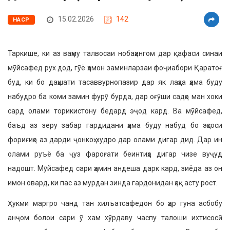
15.02.2026
142
НАСР
Таркише, ки аз ваҳму талвосаи нобаҳангом дар қафаси синаи
мӯйсафед рух дод, гӯё ҳамон заминларзаи фоҷиабори Қаратоғ
буд, ки бо даҳшати тасаввурнопазир дар як лаҳза ҳама буду
набудро ба коми замин фурӯ бурда, дар оғӯши садҳо ман хоки
сард олами торикистону бедард эҷод кард. Ва мӯйсафед,
баъд аз зеру забар гардидани ҳама буду набуд бо эҳсоси
фориғиҳо аз дарди ҷонкоҳ худро дар олами дигар дид. Дар ин
олами руъё ба ҷуз фароғати беинтиҳо дигар чизе вуҷуд
надошт. Мӯйсафед сари ҳамин андеша дарк кард, зиёда аз он
имон овард, ки пас аз мурдан зинда гардонидан ҳақ асту рост.
Ҳукми маргро чанд тан хилъатсафедон бо ҳар гуна асбобу
анҷом болои сари ӯ хам хӯрдаву часпу талоши ихтисосӣ