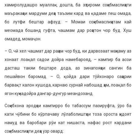
хамиролудашро муаллақ дошта, ба эҳтироми соҳибмаслиҳати
маъракаҳои мардуми деҳа таъзим кард ва қадаме пеш омада,
бо лутфи бештар афзуд: – Момаи соҳибмаслиҳатам кай
меомада бошанд гуфта, чашмам дар роҳатон чор буд. Хуш
омадед, момаҷон.
– О, чӣ хел чашмат дар раҳам чор буд, ки дарвозаат маҳкаму аз
хонаат лоақал садои дойра намебарояд, – кампир ба асои
дасташ такяи бештаре дода, аз зинапояҳои сангин ба
пешайвон баромад. – О, қойда дари тӯйхонаро саҳарии
барвақт калон кушода, карнаю сурнай набошад ҳам, лоақал бо
ягон куҳнадойра дангар-дунгур меандозанд.
Соҳибхона эродҳои кампирро бо табассум пазируфта, ӯро ба
кати чӯбини бо кӯрпачаву лӯлаболиштҳои тоза ороста ҳидоят
намуд ва баробари рӯи кат нишаста, нафас рост кардани
соҳибмаслиҳати деҳа узр овард: