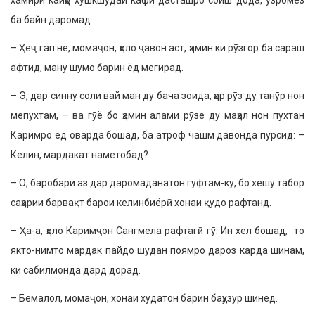
хамири кайҳо хушкшудаи кафи дасташро соиш дода, узромез
ба байн даромад:
– Ҳеҷ гап не, момаҷон, ҳоло ҷавон аст, ҳамин ки рӯзгор ба сараш
афтид, ману шумо барин ёд мегирад.
– Э, дар синну соли вай ман ду бача зоида, ҳар рӯз ду танӯр нон
мепухтам, – ва гӯё бо ҳамин алами рӯзе ду маҳал нон пухтан
Каримро ёд оварда бошад, ба атроф чашм давонда пурсид: –
Келин, мардакат наметобад?
– О, баробари аз дар даромаданатон гуфтам-ку, бо хешу табор
саҳарии барвақт барои келинбиёрӣ хонаи қудо рафтанд.
– Ҳа-а, ҳоло Каримҷон Сангмела рафтагӣ гӯ. Ин хел бошад, то
якто-нимто мардак пайдо шудан поямро дароз карда шинам,
ки сабилмонда дард дорад.
– Бемалол, момаҷон, хонаи худатон барин баҳузур шинед.