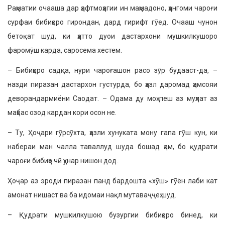
Раҳматии очааша дар ҳафтмоҳагии ин маҳмадоно, ҳангоми чароғи
сурфаи бибиҳоро гирондан, дард гирифт гӯед. Очааш чунон
бетоқат шуд, ки ҳатто дуои дастархони мушкилкушоро
фаромӯш карда, саросема хестем.
– Бибиҳоро садқа, нури чароғашон расо зӯр будааст-да, –
назди пиразан дастархон густурда, бо ҳазл даромад ҳамсояи
деворандармиёни Саодат. – Одама ду моҳ пеш аз муҳлат аз
маҳбас озод кардан кори осон не.
– Ту, Ҳоҷари гӯрсӯхта, ҳазли хунуката мону гапа гӯш кун, ки
набераи ман чалла таваллуд шуда бошад ҳам, бо қудрати
чароғи бибиҳо чӣ ҳунар нишон дод.
Ҳоҷар аз эроди пиразан панд бардошта «хӯш» гӯён лаби кат
амонат нишаст ва ба идомаи нақл мутаваҷҷеҳ шуд.
– Қудрати мушкилкушою бузургии бибиҳоро бинед, ки