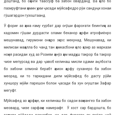
доштанд, бо оҳанги таассуф ба забон оварданд. Ва ҳоло бо
пазируфтани ҳамин ҳукм ҷасади мӯйсафедро рӯи сандуқи хонаи
гӯшагардон гузоштаанд.
Ӯ фориғ аз ҳама ғаму ғурбат дар оғӯши фароғати беинтиҳо аз
кадомин гӯшаи дурдасти олами беканор ҳарфи атрофиёнро
мешунавад, гирумони онҳоро эҳсос мекунад. Мешунавад, ки
милисаи маҳалла бо чанд тан ҳамкасбони ҳоло ҳозир аз маркази
ноҳия расидаи худ аз Розияи ҳанӯз ҳам мадҳуш такрор ба такрор
чизе мепурсад ва дар ҷавоб келинаш мисли одами ақлбохта
бо забони олмонӣ берабт ҳамон ҳарфу суханеро ба забон
меорад, ки то таркидани дили мӯйсафед бо дасту рӯйи
хуншору мӯйи парешон болои ҷасади ба хун оғуштаи Зафар
мегуфт.
Мӯйсафед аз ҳарфҳое, ки келинаш бо садои ваҳмангез ба забон
меовард, чизе сарфаҳм намерафт. Ӯ хост сар бардошта, бо