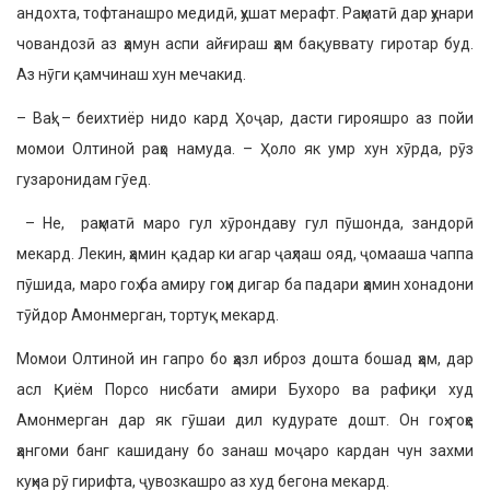
андохта, тофтанашро медидӣ, ҳушат мерафт. Раҳматӣ дар ҳунари
човандозӣ аз ҳамун аспи айғираш ҳам бақуввату гиротар буд.
Аз нӯги қамчинаш хун мечакид.
– Ваҳ! – беихтиёр нидо кард Ҳоҷар, дасти гирояшро аз пойи
момои Олтиной раҳо намуда. – Ҳоло як умр хун хӯрда, рӯз
гузаронидам гӯед.
– Не, раҳматӣ маро гул хӯрондаву гул пӯшонда, зандорӣ
мекард. Лекин, ҳамин қадар ки агар ҷаҳлаш ояд, ҷомааша чаппа
пӯшида, маро гоҳ ба амиру гоҳи дигар ба падари ҳамин хонадони
тӯйдор Амонмерган, тортуқ мекард.
Момои Олтиной ин гапро бо ҳазл иброз дошта бошад ҳам, дар
асл Қиём Порсо нисбати амири Бухоро ва рафиқи худ
Амонмерган дар як гӯшаи дил кудурате дошт. Он гоҳ-гоҳе
ҳангоми банг кашидану бо занаш моҷаро кардан чун захми
куҳна рӯ гирифта, ҷувозкашро аз худ бегона мекард.