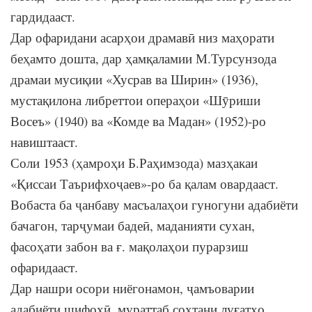
гардидааст.
Дар офаридани асарҳои драмавӣ низ маҳорати
беҳамто дошта, дар ҳамқаламии М.Турсунзода
драмаи мусиқии «Хусрав ва Ширин» (1936),
мустақилона либреттои операҳои «Шӯриши
Восеъ» (1940) ва «Комде ва Мадан» (1952)-ро
навиштааст.
Соли 1953 (ҳамроҳи Б.Раҳимзода) мазҳакаи
«Қиссаи Таърифхоҷаев»-ро ба қалам овардааст.
Вобаста ба ҷанбаву масъалаҳои гуногуни адабиёти
бачагон, тарҷумаи бадеӣ, маданияти сухан,
фасоҳати забон ва ғ. мақолаҳои пурарзиш
офаридааст.
Дар нашри осори ниёгонамон, ҷамъоварии
адабиёти шифоҳӣ, мураттаб сохтани луғатҳо,