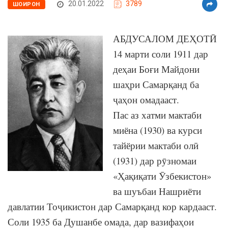
20.01.2022
3789
ШОИРОН
АБДУСАЛОМ ДЕҲОТӢ
14 марти соли 1911 дар
деҳаи Боғи Майдони
шаҳри Самарқанд ба
ҷаҳон омадааст.
Пас аз хатми мактаби
миёна (1930) ва курси
тайёрии мактаби олӣ
(1931) дар рӯзномаи
«Ҳақиқати Ӯзбекистон»
ва шуъбаи Нашриёти
давлатии Тоҷикистон дар Самарқанд кор кардааст.
Соли 1935 ба Душанбе омада, дар вазифаҳои