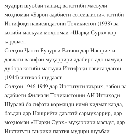
мудири шуъбаи танқид ва котиби масъули
моҳномаи «Барои адабиёти сотсиалистӣ», котиби
Иттифоқи нависандагони Тоҷикистон (1938) ва
котиби масъули моҳномаи «Шарқи Сурх» кор
кардааст.
Солҳои Ҷанги Бузурги Ватанӣ дар Нашриёти
давлатӣ вазифаи муҳаррири адабиро адо намуда,
дубора котиби масъули Иттифоқи нависандагон
(1944) интихоб шудааст.
Солҳои 1946-1949 дар Институти таърих, забон ва
адабиёти Филиали Тоҷикистонии АИ Иттиҳоди
Шӯравӣ ба сифати корманди илмӣ хидмат карда,
баъдан дар Нашриёти давлатӣ сармуҳаррир, дар
моҳномаи «Шарқи Сурх» муҳаррири масъул, дар
Институти таърихи партия мудири шуъбаи