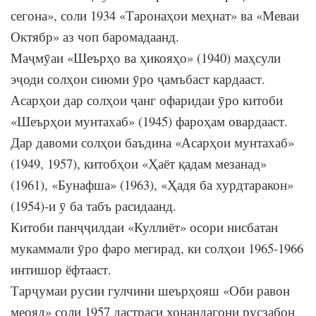
сегона», соли 1934 «Таронаҳои меҳнат» ва «Меваи
Октябр» аз чоп баромадаанд.
Маҷмӯаи «Шеърҳо ва ҳикояҳо» (1940) маҳсули
эҷоди солҳои сиюми ӯро ҷамъбаст кардааст.
Асарҳои дар солҳои ҷанг офаридаи ӯро китоби
«Шеърҳои мунтахаб» (1945) фароҳам овардааст.
Дар давоми солҳои баъдина «Асарҳои мунтахаб»
(1949, 1957), китобҳои «Ҳаёт қадам мезанад»
(1961), «Бунафша» (1963), «Ҳадя ба хурдтаракон»
(1954)-и ӯ ба табъ расидаанд.
Китоби панҷҷилдаи «Куллиёт» осори нисбатан
мукаммали ӯро фаро мегирад, ки солҳои 1965-1966
интишор ёфтааст.
Тарҷумаи русии гулчини шеърҳояш «Оби равон
меояд» соли 1957 дастраси хонандагони русзабон