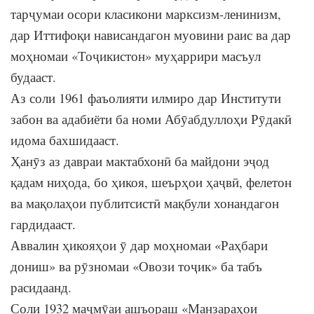
тарҷумаи осори класикони марксизм-ленинизм,
дар Иттифоқи нависандагон муовини раис ва дар
моҳномаи «Тоҷикистон» муҳаррири масъул
будааст.
Аз соли 1961 фаъолияти илмиро дар Институти
забон ва адабиёти ба номи Абӯабдуллоҳи Рӯдакӣ
идома бахшидааст.
Ҳанӯз аз давраи мактабхонӣ ба майдони эҷод
қадам ниҳода, бо ҳикоя, шеърҳои ҳаҷвӣ, фелетон
ва мақолаҳои публитсистӣ мақбули хонандагон
гардидааст.
Аввалин ҳикояҳои ӯ дар моҳномаи «Раҳбари
дониш» ва рӯзномаи «Овози тоҷик» ба табъ
расидаанд.
Соли 1932 маҷмӯаи ашъораш «Манзараҳои