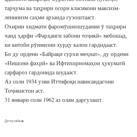
тарҷума ва таҳрири осори класикони максизм-
ленинизм саҳми арзанда гузоштааст.
Охирин хидмати фаромӯшношудании ӯ таҳрири
чанд ҳарфи «Фарҳанги забони тоҷикӣ» мебошад,
ки китоби рӯимизии хурду калон гардидааст.
Бо ду ордени «Байрақи сурхи меҳнат», ду ордени
«Нишони фахрӣ» ва Ифтихорномаҳои ҳукуматӣ
сарфароз гардонида шудааст.
Аз соли 1934 узви Иттифоқи нависандагони
Тоҷикистон аст.
31 январи соли 1962 аз олам даргузашт.
Дигар хабарҳо