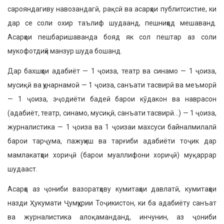
сарояндагиву навозандагӣ, рақсӣ ва асарҳои публитсистие, ки
дар се соли охир таълиф шудаанд, пешниҳод мешаванд.
Асарҳои пешбаришаванда бояд як сол пештар аз соли
мукофотдиҳӣ манзур шуда бошанд.
Дар бахшҳои адабиёт — 1 ҷоиза, театр ва синамо — 1 ҷоиза,
мусиқӣ ва ҳунарнамоӣ — 1 ҷоиза, санъати тасвирӣ ва меъморӣ
— 1 ҷоиза, эҷодиёти бадеӣ барои кӯдакон ва наврасон
(адабиёт, театр, синамо, мусиқӣ, санъати тасвирӣ…) — 1 ҷоиза,
журналистика — 1 ҷоиза ва 1 ҷоизаи махсуси байналмилалӣ
барои тарҷума, пажуҳиш ва тарғиби адабиёти тоҷик дар
мамлакатҳои хориҷӣ (барои муаллифони хориҷӣ) муқаррар
шудааст.
Асарҳо аз ҷониби вазоратҳову кумитаҳои давлатӣ, кумитаҳои
назди Ҳукумати Ҷумҳурии Тоҷикистон, ки ба адабиёту санъат
ва журналистика алоқаманданд, инчунин, аз ҷониби