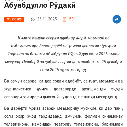
Абуабдулло Рӯдакӣ
26.11.2025
581
ЭЪЛОНҲО
Кумита озмуни асарҳои адабиву ҳунарӣ, меъморӣ ва
публитсистиро барои дарёфти Ҷоизаи давлатии Ҷумҳурии
Тоҷикистон ба номи Абуабдулло Рӯдакӣ дар соли 2026 эълон
мекунад. Пешбарӣ ва қабули асарҳои довталабон то 25 декабри
соли 2025 сурат мегирад.
Ба озмун асарҳое, ки дар соҳаҳои адабиёт, санъат, меъморӣ ва
журналистика ҳамчун дастоварди арзишманди эҷодӣ
сазовори эътирофи ҳамагонӣ шудаанд, пешниҳод мегарданд.
Ба дарёфти Ҷоиза асарҳои меъмориву мусиқие, ки дар панҷ
соли охир эҷод гардидаанд, ҳамчунин, филмҳои синамоиву
телевизионӣ, намоишҳои театриву телевизионӣ, барномаҳои