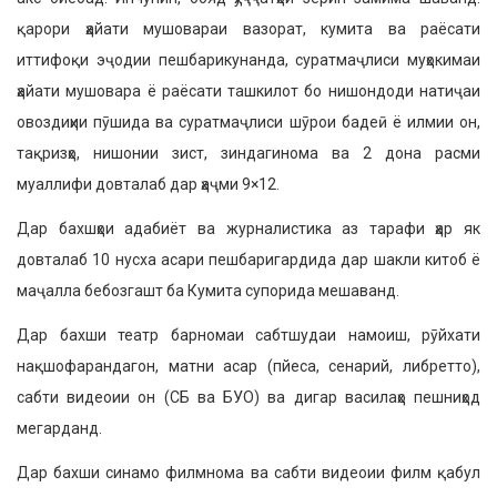
қарори ҳайати мушовараи вазорат, кумита ва раёсати
иттифоқи эҷодии пешбарикунанда, суратмаҷлиси муҳокимаи
ҳайати мушовара ё раёсати ташкилот бо нишондоди натиҷаи
овоздиҳии пӯшида ва суратмаҷлиси шӯрои бадеӣ ё илмии он,
тақризҳо, нишонии зист, зиндагинома ва 2 дона расми
муаллифи довталаб дар ҳаҷми 9×12.
Дар бахшҳои адабиёт ва журналистика аз тарафи ҳар як
довталаб 10 нусха асари пешбаригардида дар шакли китоб ё
маҷалла бебозгашт ба Кумита супорида мешаванд.
Дар бахши театр барномаи сабтшудаи намоиш, рӯйхати
нақшофарандагон, матни асар (пйеса, сенарий, либретто),
сабти видеоии он (СБ ва БУО) ва дигар василаҳо пешниҳод
мегарданд.
Дар бахши синамо филмнома ва сабти видеоии филм қабул