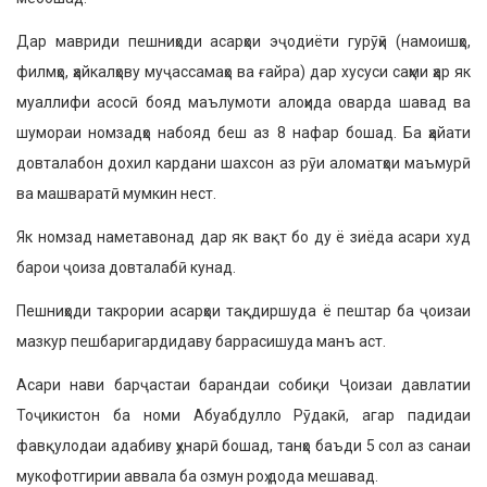
Дар мавриди пешниҳоди асарҳои эҷодиёти гурӯҳӣ (намоишҳо,
филмҳо, ҳайкалҳову муҷассамаҳо ва ғайра) дар хусуси саҳми ҳар як
муаллифи асосӣ бояд маълумоти алоҳида оварда шавад ва
шумораи номзадҳо набояд беш аз 8 нафар бошад. Ба ҳайати
довталабон дохил кардани шахсон аз рӯи аломатҳои маъмурӣ
ва машваратӣ мумкин нест.
Як номзад наметавонад дар як вақт бо ду ё зиёда асари худ
барои ҷоиза довталабӣ кунад.
Пешниҳоди такрории асарҳои тақдиршуда ё пештар ба ҷоизаи
мазкур пешбаригардидаву баррасишуда манъ аст.
Асари нави барҷастаи барандаи собиқи Ҷоизаи давлатии
Тоҷикистон ба номи Абуабдулло Рӯдакӣ, агар падидаи
фавқулодаи адабиву ҳунарӣ бошад, танҳо баъди 5 сол аз санаи
мукофотгирии аввала ба озмун роҳ дода мешавад.