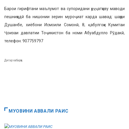
Барои гирифтани маълумот ва супоридани ҳуҷҷатҳову маводи
пешниҳодӣ ба нишонии зерин муроҷиат карда шавад: шаҳри
Душанбе, хиёбони Исмоили Сомонӣ, 8, қабулгоҳи Кумитаи
Ҷоизаи давлатии Тоҷикистон ба номи Абуабдулло Рӯдакӣ,
телефон: 907759797
Дигар хабарҳо
МУОВИНИ АВВАЛИ РАИС