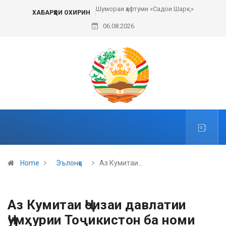
Шумораи ҳафтуми «Садои Шарқ»
ХАБАРҲОИ ОХИРИН
06.08.2026
Home
Эълонҳо
Аз Кумитаи…
Аз Кумитаи Ҷоизаи давлатии
Ҷумҳурии Тоҷикистон ба номи