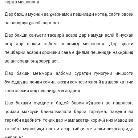
карда мешаванд.
Дар бахши мусиқӣ ва ҳунарнамоӣ пешниҳоди нотаҳо, сабти овозӣ
ва наворҳои ҳунарӣ шарт аст.
Дар бахши санъати тасвирӣ асарҳо дар намуди аслӣ ё нусхаи
онҳо дар шакли албом пешниҳод мешаванд. Дар ҳолати
пешбарии асарҳои ороишии саҳна ё филмҳо пешниҳоди наққошиҳо
ва ангораҳои онҳо зарур аст.
Дар бахши меъморӣ албоми суратҳои гуногуни иншооти
бунёдшуда, лоиҳаи комил, аксҳои композитсионӣ ва шарҳи хаттии
ғояи асосии онҳо пешниҳод мегарданд.
Дар бахшҳои эҷодиёти бадеӣ барои кӯдакон ва наврасон,
ҷоизаи махсуси байналмилалӣ барои тарҷума, пажӯҳиш ва
тарғиби адабиёти тоҷик дар мамлакатҳои хориҷӣ низ мавод ва
талабот мувофиқи навъи асар тибқи меъёрҳои зикргардида
мебошад.