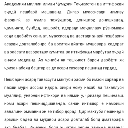
Академияи миллии илмҳои Ҷумҳурии Тоҷикистон ва иттифоқҳои
эҷодӣ пешбарӣ мешаванд. Дигар муассисаҳои илмиву
фарҳангӣ, аз ҷумла пажӯҳишгоҳҳо, донишгоҳу донишкадаҳо,
ҷамъиятҳо, бунёдҳо, нашриёт, идораҳои маҷаллаву рӯзномаҳои
соҳаи адабиёту санъат, муассисаҳо ва дастаҳои ҳунарӣ пешбарии
асарҳои довталабонро ба воситаи ҳайатҳои мушовара, садорат
ва раёсати вазоратҳову кумитаҳо ва иттифоқҳои марбутаи эҷодӣ
анҷом медиҳанд. Аз ҷониби як ташкилот барои дарёфти як
ҷоиза набояд бештар аз ду асари сазовор пешниҳод гардад.
Пешбарии асарҳо тавассути мактуби расмӣ бо имзои сарвар ва
пахши муҳри асосии идора, зикри ному насаб ва тахаллуси
муаллиф, унвонҳои ифтихорӣ ва илмии ӯ, ҷоизаҳои пешинааш,
номи асари пешниҳодшаванда, санаи интишор ё намоиши
аввалини оммавии он эътибор дорад. Дар мактуби пешниҳодӣ
арзиши бадеӣ ва муҳтавои асари довталаб бояд ҳаматарафа
акс биёбад. Инчунин, бояд ҳуҷҷатҳои зерин замима шаванд: