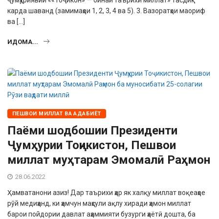
карда шаванд (замимаҳои 1, 2, 3, 4 ва 5). 3. Вазоратҳои маориф
ва […]
ИДОМА...
ПЕШВОИ МИЛЛАТ ВА АДАБИЁТ
Паёми шодбошии Президенти
Ҷумҳурии Тоҷикистон, Пешвои
миллат муҳтарам Эмомалӣ Раҳмон
28.06.2022
Ҳамватанони азиз! Дар таърихи ҳар як халқу миллат воқеаҳое
рӯй медиҳанд, ки ҳамчун маҳсули ақлу хиради ҳамон миллат
барои пойдории давлат аҳаммияти бузурги ҳаётӣ дошта, ба