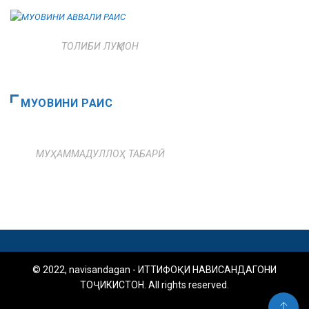
ТОЛИБИ ЛУҚМОН
МУОВИНИ РАИС
МУҲАММАДУЛЛОҲ ТАБАРӢ
© 2022, navisandagan - ИТТИФОҚИ НАВИСАНДАГОНИ
ТОҶИКИСТОН. All rights reserved.