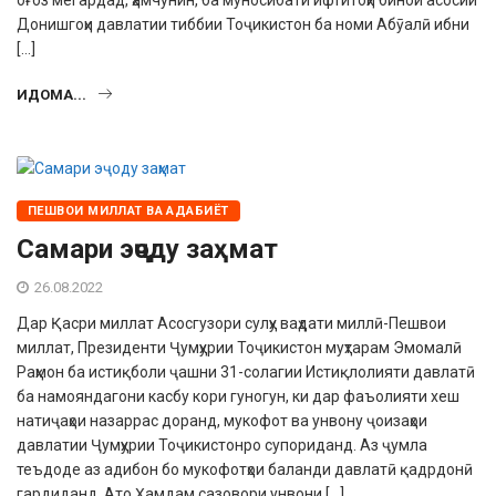
оғоз мегардад, ҳамчунин, ба муносибати ифтитоҳи бинои асосии
Донишгоҳи давлатии тиббии Тоҷикистон ба номи Абӯалӣ ибни
[…]
ИДОМА...
ПЕШВОИ МИЛЛАТ ВА АДАБИЁТ
Самари эҷоду заҳмат
26.08.2022
Дар Қасри миллат Асосгузори сулҳу ваҳдати миллӣ-Пешвои
миллат, Президенти Ҷумҳурии Тоҷикистон муҳтарам Эмомалӣ
Раҳмон ба истиқболи ҷашни 31-солагии Истиқлолияти давлатӣ
ба намояндагони касбу кори гуногун, ки дар фаъолияти хеш
натиҷаҳои назаррас доранд, мукофот ва унвону ҷоизаҳои
давлатии Ҷумҳурии Тоҷикистонро супориданд. Аз ҷумла
теъдоде аз адибон бо мукофотҳои баланди давлатӣ қадрдонӣ
гардиданд. Ато Ҳамдам сазовори унвони […]