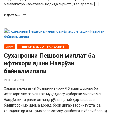
мамлакатро наме­тавон нодида гирифт. Дар арафаи […]
ИДОМА...
///////
ПЕШВОИ МИЛЛАТ ВА АДАБИЁТ
Суханронии Пешвои миллат ба
ифтихори ҷашни Наврӯзи
байналмилалӣ
03.04.2023
Ҳамватанони азиз! Ҳозирини гиромӣ! Ҳамаи шуморо ба
ифтихори яке аз ҷашнҳои муқаддасу мубораки миллиамон –
Наврӯз, ки таҷлили он чанд рӯз инҷониб дар кишвари
биҳиштосои мо идома дорад, бори дигар табрик гуфта, ба
хонадони ҳар яки шумо саломативу хушбахтӣ, иқболи баланд