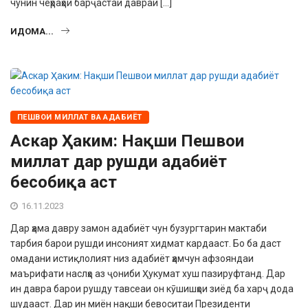
чунин чеҳраҳои барҷастаи давраи […]
ИДОМА...
ПЕШВОИ МИЛЛАТ ВА АДАБИЁТ
Аскар Ҳаким: Нақши Пешвои
миллат дар рушди адабиёт
бесобиқа аст
16.11.2023
Дар ҳама давру замон адабиёт чун бузургтарин мактаби
тарбия барои рушди инсоният хидмат кардааст. Бо ба даст
омадани истиқлолият низ адабиёт ҳамчун афзояндаи
маърифати наслҳо аз ҷониби Ҳукумат хуш пазируфтанд. Дар
ин давра барои рушду тавсеаи он кӯшишҳои зиёд ба харҷ дода
шу­дааст. Дар ин миён нақши бевоси­таи Президенти