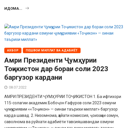
ИДОМА...
АХБОР
ПЕШВОИ МИЛЛАТ ВА АДАБИЁТ
Амри Президенти Ҷумҳурии
Тоҷикистон дар бораи соли 2023
баргузор кардани
08.07.2022
АМРИ ПРЕЗИДЕНТИ ҶУМҲУРИИ ТОҶИКИСТОН 1. Ба ифтихори
115-солагии академик Бобоҷон Ғафуров соли 2023 озмуни
ҷумҳуриявии ««Тоҷикон» — оинаи таърихи миллат» баргузор
карда шавад. 2. Низомнома, ҳайати комиссия, ҷоизаҳои озмун,
саволнома ва руйхати адабиёти тавсияшавандаи озмуни
ҷумҳуриявии ««Тоҷикон» — оинаи таърихи миллат» тасдиқ