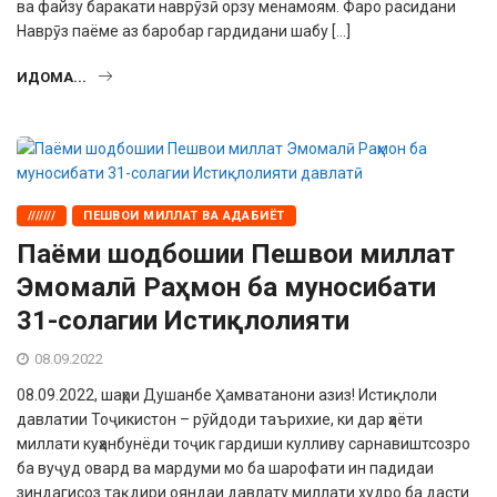
ва файзу баракати наврӯзӣ орзу менамоям. Фаро расидани
Наврӯз паёме аз баробар гардидани шабу […]
ИДОМА...
///////
ПЕШВОИ МИЛЛАТ ВА АДАБИЁТ
Паёми шодбошии Пешвои миллат
Эмомалӣ Раҳмон ба муносибати
31-солагии Истиқлолияти
08.09.2022
08.09.2022, шаҳри Душанбе Ҳамватанони азиз! Истиқлоли
давлатии Тоҷикистон – рӯйдоди таърихие, ки дар ҳаёти
миллати куҳанбунёди тоҷик гардиши кулливу сарнавиштсозро
ба вуҷуд овард ва мардуми мо ба шарофати ин падидаи
зиндагисоз тақдири ояндаи давлату миллати худро ба дасти