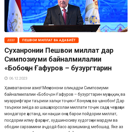
///////
ПЕШВОИ МИЛЛАТ ВА АДАБИЁТ
Суханронии Пешвои миллат дар
Симпозиуми байналмилалии
«Бобоҷон Ғафуров – бузургтарин
06.12.2023
Ҳамватанони азиз! Меҳмонони олиқадри Симпозиуми
байналмилалии «Бобоҷон Ғафуров – бузургтарин муҳаққиқ ва
муаррифгари таърихи халқи тоҷик»! Хонумҳо ва ҷанобон! Дар
таърихи зиёда аз шашҳазорсолаи миллати тоҷик садҳо чеҳраҳои
мондагоре ҳастанд, ки нақши онҳо барои пойдории миллат,
посдории илму фарҳанг, худшиносиву худогоҳии мардум ва
ободии сарзамини аҷдодӣ басо арзишманд мебошад. Яке аз