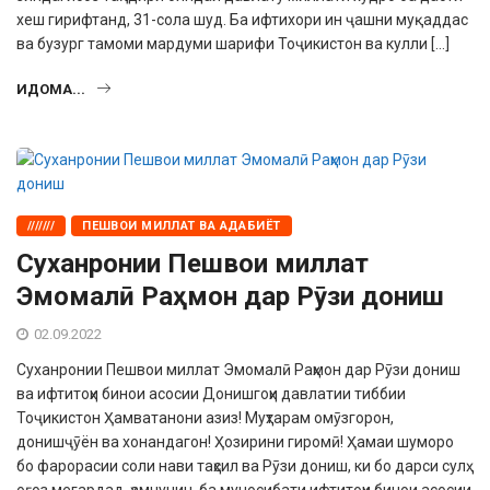
хеш гирифтанд, 31-сола шуд. Ба ифтихори ин ҷашни муқаддас
ва бузург тамоми мардуми шарифи Тоҷикистон ва кулли […]
ИДОМА...
///////
ПЕШВОИ МИЛЛАТ ВА АДАБИЁТ
Суханронии Пешвои миллат
Эмомалӣ Раҳмон дар Рӯзи дониш
02.09.2022
Суханронии Пешвои миллат Эмомалӣ Раҳмон дар Рӯзи дониш
ва ифтитоҳи бинои асосии Донишгоҳи давлатии тиббии
Тоҷикистон Ҳамватанони азиз! Муҳтарам омӯзгорон,
донишҷӯён ва хонандагон! Ҳозирини гиромӣ! Ҳамаи шуморо
бо фарорасии соли нави таҳсил ва Рӯзи дониш, ки бо дарси сулҳ