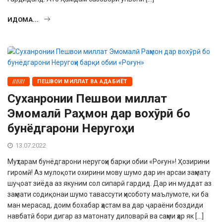
ИДОМА...
///////
ПЕШВОИ МИЛЛАТ ВА АДАБИЁТ
Суханронии Пешвои миллат
Эмомалӣ Раҳмон дар вохӯрӣ бо
бунёдгарони Неругоҳи
13.07.2022
Муҳтарам бунёдгарони неругоҳи барқи обии «Роғун»! Ҳозирини
гиромӣ! Аз мулоқоти охирини мову шумо дар ин арсаи заҳмату
шуҷоат зиёда аз якуним сол сипарӣ гардид. Дар ин муддат аз
заҳмати содиқонаи шумо тавассути ҳисоботу маълумоте, ки ба
ман мерасад, доим бохабар ҳастам ва дар ҷараёни боздиди
навбатӣ бори дигар аз матонату диловарӣ ва саҳми ҳар як […]