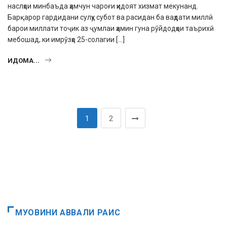
наслҳои минбаъда ҳамчун чароғи ҳидоят хизмат мекунанд.
Барқарор гардидани сулҳу субот ва расидан ба ваҳдати миллӣ
барои миллати тоҷик аз ҷумлаи ҳамин гуна рӯйдодҳои таърихӣ
мебошад, ки имрӯзҳо 25-солагии […]
ИДОМА...
1
2
МУОВИНИ АВВАЛИ РАИС