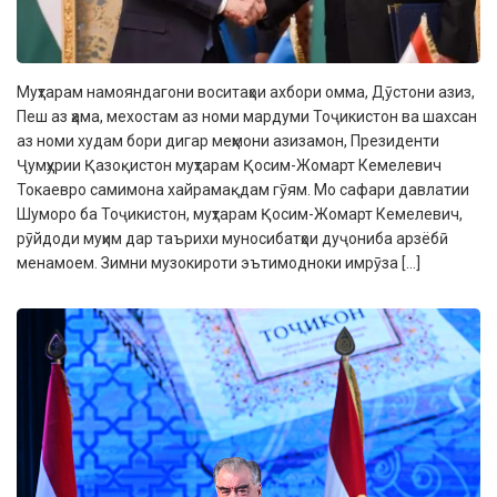
Муҳтарам намояндагони воситаҳои ахбори омма, Дӯстони азиз,
Пеш аз ҳама, мехостам аз номи мардуми Тоҷикистон ва шахсан
аз номи худам бори дигар меҳмони азизамон, Президенти
Ҷумҳурии Қазоқистон муҳтарам Қосим-Жомарт Кемелевич
Токаевро самимона хайрамақдам гӯям. Мо сафари давлатии
Шуморо ба Тоҷикистон, муҳтарам Қосим-Жомарт Кемелевич,
рӯйдоди муҳим дар таърихи муносибатҳои дуҷониба арзёбӣ
менамоем. Зимни музокироти эътимодноки имрӯза […]