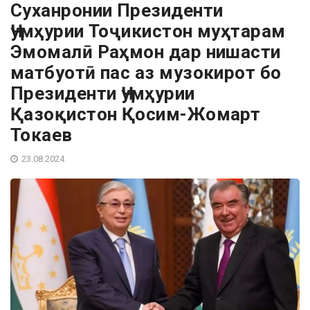
Суханронии Президенти
Ҷумҳурии Тоҷикистон муҳтарам
Эмомалӣ Раҳмон дар нишасти
матбуотӣ пас аз музокирот бо
Президенти Ҷумҳурии
Қазоқистон Қосим-Жомарт
Токаев
23.08.2024