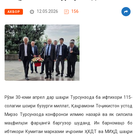
12.05.2026
156
АХБОР
Рўзи 30-юми апрел дар шаҳри Турсунзода ба ифтихори 115-
солагии шоири бузурги миллат, Қаҳрамони Тоҷикистон устод
Мирзо Турсунзода конфронси илмию назарӣ ва як силсила
маҳфилҳои фарҳангӣ баргузор шуданд. Ин барномаҳо бо
ибтикори Кумитаи марказии иҷроияи ҲХДТ ва МИҲД шаҳри