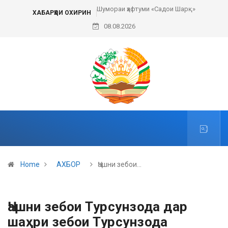
Шумораи ҳафтуми «Садои Шарқ»
ХАБАРҲОИ ОХИРИН
08.08.2026
Home
АХБОР
Ҷашни зебои…
Ҷашни зебои Турсунзода дар
шаҳри зебои Турсунзода