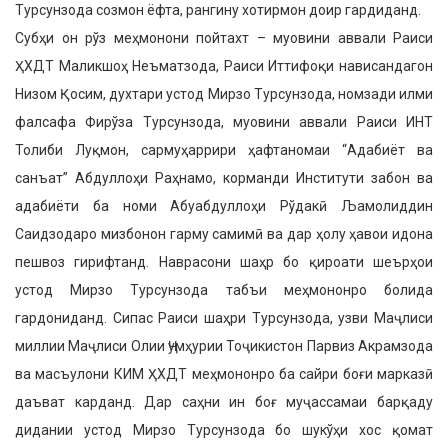
Турсунзода созмон ёфта, рангину хотирмон доир гардиданд.
Субҳи он рўз меҳмонони пойтахт – муовини аввали Раиси
ҲХДТ Маликшоҳ Неъматзода, Раиси Иттифоқи нависандагон
Низом Қосим, духтари устод Мирзо Турсунзода, номзади илми
фалсафа Фирўза Турсунзода, муовини аввали Раиси ИНТ
Толиби Луқмон, сармуҳаррири ҳафтаномаи “Адабиёт ва
санъат” Абдуллоҳи Раҳнамо, корманди Институти забон ва
адабиёти ба номи Абуабдуллоҳи Рўдакӣ Љамолиддин
Саидзодаро мизбонон гарму самимӣ ва дар ҳолу ҳавои идона
пешвоз гирифтанд. Наврасони шаҳр бо қироати шеърҳои
устод Мирзо Турсунзода табъи меҳмононро болида
гардониданд. Сипас Раиси шаҳри Турсунзода, узви Маҷлиси
миллии Маҷлиси Олии Ҷумҳурии Тоҷикистон Парвиз Акрамзода
ва масъулони КИМ ҲХДТ меҳмононро ба сайри боғи марказӣ
даъват карданд. Дар саҳни ин боғ муҷассамаи барқаду
дидании устод Мирзо Турсунзода бо шукўҳи хос қомат