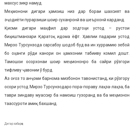
махсус зикр намуд.
Меҳмонони дигари ҳамоиш низ дар бораи шахсият ва
эҷодиёти пурарзиши шоир суханронӣ ва шеърхонӣ карданд.
Қисми дигари маҳфил дар зодгоҳи устод – рустои
биҳиштманзари Қаратоқ идома ёфт. Ҳавлии падарии устод
Мирзо Турсунзода сарсабзу шодоб буд ва ин хуррамию зебоӣ
бо оҳанги рўди канори он ҳамхонии табииву комил дошт.
Тамошои осорхонаи шоир меҳмононро ба сайри рўзгори
тифливу ҷавонии ў бурд.
Аз оғоз то анҷоми барнома мизбонон тавонистанд, ки рўзгору
осори устод Мирзо Турсунзодаро пора-пораву лаҳза-лаҳза, ба
таври зиндаву муассир ба намоиш гузоранд ва ба меҳмонон
таассуроти амиқ бахшанд.
Дигар хабарҳо