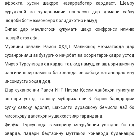
афрохта, ҳусни шаҳрро назарработар кардааст. Шеъру
сурудхонӣ ва ҳунарнамоии наврасон дар домани сабзу
шодоби бог меҳмононро болидахотир намуд.
Сипас дар маҷлисгоҳи ҳукумати шаҳр конфронси илмию
назарӣ оғоз ёфт.
Муовини аввали Раиси ҲХДТ Маликшоҳ Неъматзода дар
суханронияш аз бузургию наҷобат ва осори гаронқадри устод
Мирзо Турсунзода ёд карда, таъкид намуд, ки ашъори ширину
рангини шоир ҳамеша ба хонандагон сабақи ватанпарастиву
инсондўстӣ хоҳад дод.
Дар суханронии Раиси ИНТ Низом Қосим ҷанбаҳои гуногуни
ашъори устод, талошу муборизањои ў барои барқарории
сулҳу салоҳу адолат, шахсияти дурахшону бемисли вай бо
мисолҳову далелҳои мушаххас зикр гардиданд.
Фирўза Турсунзода ғамхориву меҳрубонии устодро ба ёд
оварда, падари беҳтарину муттакои хонавода буданашро