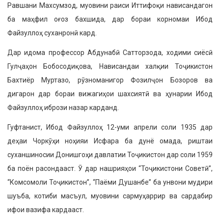
Равшани Махсумзод, муовини раиси Иттифоқи нависандагон
ба маҳфил оғоз бахшида, дар бораи корномаи Ибод
Файзуллоҳ суханронӣ кард.
Дар идома профессор Абдунабӣ Сатторзода, ходими сиёсӣ
Гулҷаҳон Бобосодиқова, Нависандаи халқии Тоҷикистон
Бахтиёр Муртазо, рӯзноманигор Фозилҷон Бозоров ва
дигарон дар бораи вижагиҳои шахсиятӣ ва ҳунарии Ибод
Файзуллоҳ ибрози назар карданд.
Гуфтанист, Ибод Файзуллоҳ 12-уми апрели соли 1935 дар
деҳаи Чоркӯҳи ноҳияи Исфара ба дунё омада, риштаи
суханшиносии Донишгоҳи давлатии Тоҷикистон дар соли 1959
ба поён расондааст. Ӯ дар нашрияҳои “Тоҷикистони Советӣ”,
“Комсомоли Тоҷикистон”, “Паёми Душанбе” ба унвони мудири
шуъба, котиби масъул, муовини сармуҳаррир ва сардабир
ифои вазифа кардааст.