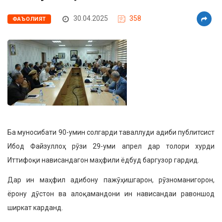
30.04.2025
358
ФАЪОЛИЯТ
Ба муносибати 90-умин солгарди таваллуди адиби публитсист
Ибод Файзуллоҳ рӯзи 29-уми апрел дар толори хурди
Иттифоқи нависандагон маҳфили ёдбуд баргузор гардид.
Дар ин маҳфил адибону пажӯҳишгарон, рӯзноманигорон,
ёрону дӯстон ва алоқамандони ин нависандаи равоншод
ширкат карданд.