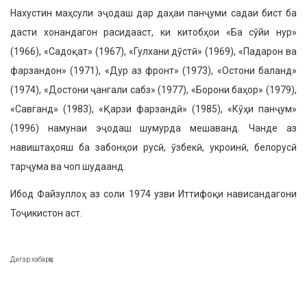
Нахустин маҳсули эҷодаш дар даҳаи панҷуми садаи бист ба
дасти хонандагон расидааст, ки китобҳои «Ба сӯйи нур»
(1966), «Садоқат» (1967), «Гулхани дӯстӣ» (1969), «Падарон ва
фарзандон» (1971), «Дур аз фронт» (1973), «Остони баланд»
(1974), «Достони ҷангали сабз» (1977), «Борони баҳор» (1979),
«Савганд» (1983), «Қарзи фарзандӣ» (1985), «Кӯҳи панҷум»
(1996) намунаи эҷодаш шумурда мешаванд. Чанде аз
навиштаҳояш ба забонҳои русӣ, ӯзбекӣ, укроинӣ, белорусӣ
тарҷума ва чоп шудаанд.
Ибод Файзуллоҳ аз соли 1974 узви Иттифоқи нависандагони
Тоҷикистон аст.
Дигар хабарҳо