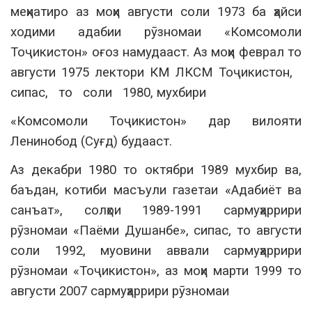
меҳнатиро аз моҳи августи соли 1973 ба ҳайси
ходими адабии рӯзномаи «Комсомоли
Тоҷикистон» оғоз намудааст. Аз моҳи феврал то
августи 1975 лектори КМ ЛКСМ Тоҷикистон,
сипас, то соли 1980, мухбири
«Комсомоли Тоҷикистон» дар вилояти
Ленинобод (Суғд) будааст.
Аз декабри 1980 то октябри 1989 мухбир ва,
баъдан, котиби масъули газетаи «Адабиёт ва
санъат», солҳои 1989-1991 сармуҳаррири
рӯзномаи «Паёми Душанбе», сипас, то августи
соли 1992, муовини аввали сармуҳаррири
рӯзномаи «Тоҷикистон», аз моҳи марти 1999 то
августи 2007 сармуҳаррири рӯзномаи