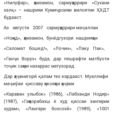
«Нилуфар», ҳамзамон, сармуҳаррири «Сухани
халқ» – нашрияи Кумиҷроияи вилоятии ҲХДТ
будааст.
Аз августи 2007 сармуҳаррири маҷаллаи
«Ноҳид», ҳамзамон, бунёдгузори нашрияҳои
«Саломат бошед!», «Лочин», «Лаку Пак»,
«Ганҷи Ворух» буда, дар пешрафти матбуоти
тоҷик саҳми назаррас мегузорад.
Дар ҳаҷвнигорӣ қалам тез кардааст. Муаллифи
маҷмӯаи қиссаву ҳикояҳои ҳаҷвии
«Караван улыбок» (1986), «Лабханди Нодир»
(1987), «Гаҳворабахш ё худ қиссаи зангирии
худам», «Лангари бозсозӣ» (1989), «1001