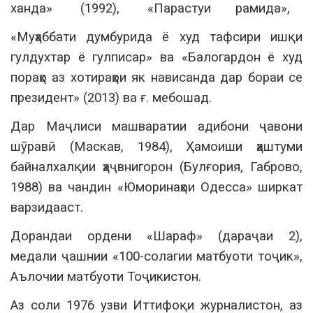
ханда» (1992), «Парастуи рамида»,
«Муҳаббати думбурида ё худ тафсири ишқи
гулдухтар ё гулписар» ва «Балогардон ё худ
пораҳо аз хотираҳои як нависанда дар бораи се
президент» (2013) ва ғ. мебошад.
Дар Маҷлиси машваратии адибони ҷавони
шӯравӣ (Маскав, 1984), Ҳамоиши ҳаштуми
байналхалқии ҳаҷвнигорон (Булғория, Габрово,
1988) ва чандин «Юморинаҳои Одесса» ширкат
варзидааст.
Дорандаи ордени «Шараф» (дараҷаи 2),
медали ҷашнии «100-солагии матбуоти тоҷик»,
Аълочии матбуоти Тоҷикистон.
Аз соли 1976 узви Иттифоқи журналистон, аз