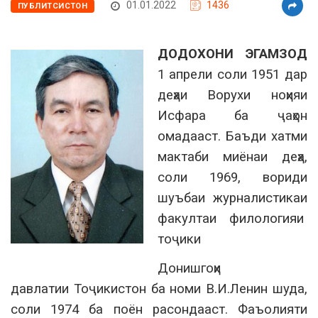
01.01.2022
1436
ПУБЛИТСИСТОН
ДОДОХОНИ
ЭГАМЗОД
1 апрели соли 1951 дар
деҳаи Ворухи ноҳияи
Исфара ба ҷаҳон
омадааст. Баъди хатми
мактаби миёнаи деҳа,
соли 1969, вориди
шуъбаи журналистикаи
факултаи филологияи
тоҷики
Донишгоҳи
давлатии Тоҷикистон ба номи В.И.Ленин шуда,
соли 1974 ба поён расондааст. Фаъолияти