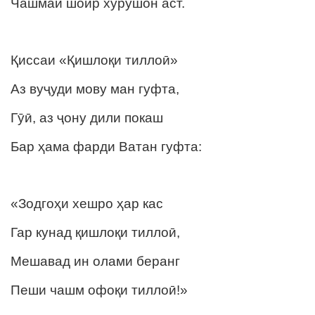
Чашмаи шоир хурӯшон аст.
Қиссаи «Қишлоқи тиллоӣ»
Аз вуҷуди мову ман гуфта,
Гӯӣ, аз ҷону дили покаш
Бар ҳама фарди Ватан гуфта:
«Зодгоҳи хешро ҳар кас
Гар кунад қишлоқи тиллоӣ,
Мешавад ин олами беранг
Пеши чашм офоқи тиллоӣ!»