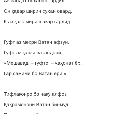
Аз саодат бохабар гардид,
Он қадар ширин сухан овард,
К-аз қазо мири шакар гардид.
Гуфт аз меҳри Ватан афзун,
Гуфт аз қарзи ватандорӣ,
«Мешавад, – гуфто, – ҷаҳонат ёр,
Гар самимӣ бо Ватан ёрӣ!»
Тифлаконро бо накӯ алфоз
Қаҳрамонони Ватан бинмуд,