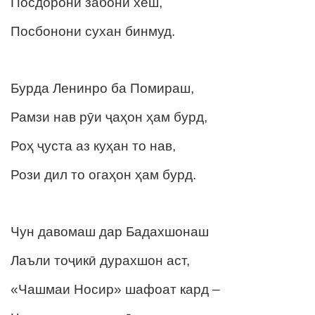
Посдорони забони хеш,
Посбонони сухан бинмуд.
Бурда Ленинро ба Помираш,
Рамзи нав рӯи ҷаҳон ҳам бурд,
Роҳ ҷуста аз куҳан то нав,
Рози дил то огаҳон ҳам бурд.
Чун давомаш дар Бадахшонаш
Лаъли тоҷикӣ дурахшон аст,
«Чашмаи Носир» шафоат кард –