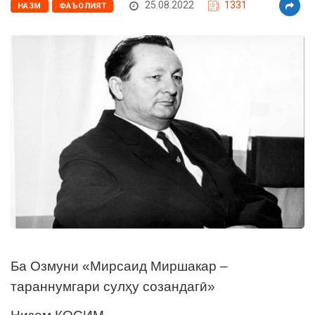
25.08.2022
1331
НАЗМ
ФАЪОЛИЯТ
Ба Озмуни «Мирсаид Миршакар –
тараннумгари сулҳу созандагӣ»