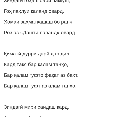
Зиндагӣ гоҳаш бари чаккуш,
Гоҳ паҳлуи каланд овард.
Хомаи заҳматкашаш бо ранҷ
Роз аз «Дашти лаванд» овард.
Қиматӣ дурри дарӣ дар дил,
Кард такя бар қалам танҳо,
Бар қалам гуфто фақат аз бахт,
Бар қалам гуфт аз алам танҳо.
Зиндагӣ мири саидаш кард,