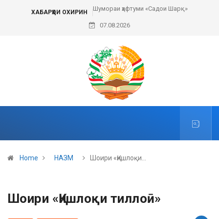
Шумораи ҳафтуми «Садои Шарқ»
ХАБАРҲОИ ОХИРИН
07.08.2026
Home
НАЗМ
Шоири «Қишлоқи…
Шоири «Қишлоқи тиллоӣ»