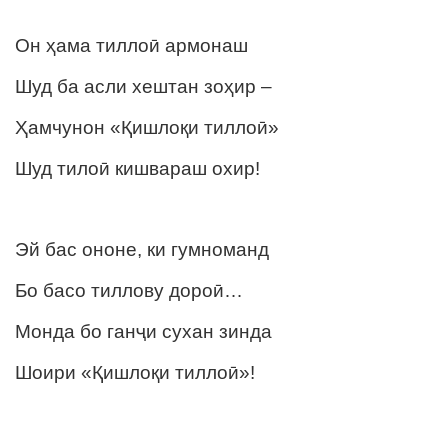
Он ҳама тиллоӣ армонаш
Шуд ба асли хештан зоҳир –
Ҳамчунон «Қишлоқи тиллоӣ»
Шуд тилоӣ кишвараш охир!
Эй бас ононе, ки гумноманд
Бо басо тиллову дороӣ…
Монда бо ганҷи сухан зинда
Шоири «Қишлоқи тиллоӣ»!