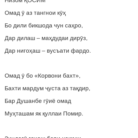
Низом ҚОСИМ
Омад ӯ аз тангнои кӯҳ
Бо дили бикшода чун саҳро,
Дар дилаш – маҳдудаи дирӯз,
Дар нигоҳаш – вусъати фардо.
Омад ӯ бо «Корвони бахт»,
Бахти мардум ҷуста аз тақдир,
Бар Душанбе гӯиё омад
Муҳташам як қуллаи Помир.