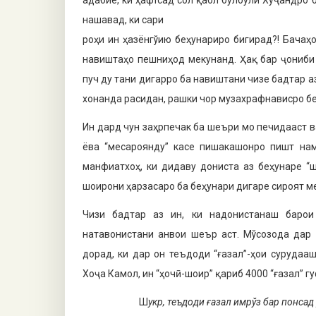
адабие, ки ҳафтсад сол қабл булбули Хуҷандро
нашавад, ки сари
роҳи ин ҳазёнгўию беҳунариро бигирад?! Бачаҳо
навиштаҳо пешниҳод мекунанд. Ҳақ бар ҷониби
пуч ду тани дигарро ба навиштани чизе бадтар аз
хонанда расидан, рашки чор музахрафнависро бе
Ин дард чун заҳрпечак ба шеъри мо печидааст в
ёва “месароянду” касе пишакашонро пишт на
манфиатхоҳ, ки дидаву дониста аз беҳунаре “ш
шоирони ҳарзасаро ба беҳунари дигаре сироят ме
Чизи бадтар аз ин, ки надонистанаш баро
натавонистани анвои шеър аст. Мўсозода дар 
дорад, ки дар он теъдоди “ғазал”-ҳои суруда
Хоҷа Камол, ин “ҳочӣ-шоир” қариб 4000 “ғазал” гу
Ш
укр, теъдоди ғазал имрўз бар понсад