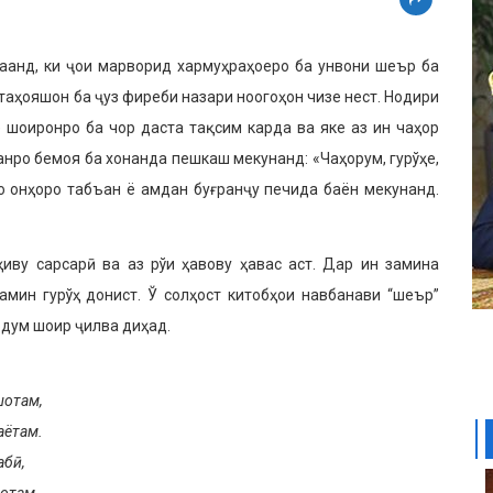
анд, ки ҷои марворид хармуҳраҳоеро ба унвони шеър ба
таҳояшон ба ҷуз фиреби назари ноогоҳон чизе нест. Нодири
 шоиронро ба чор даста тақсим карда ва яке аз ин чаҳор
нро бемоя ба хонанда пешкаш мекунанд: «Чаҳорум, гурўҳе,
о онҳоро табъан ё амдан буғранҷу печида баён мекунанд.
иву сарсарӣ ва аз рўи ҳавову ҳавас аст. Дар ин замина
мин гурўҳ донист. Ў солҳост китобҳои навбанави “шеър”
дум шоир ҷилва диҳад.
шотам,
аётам.
абӣ,