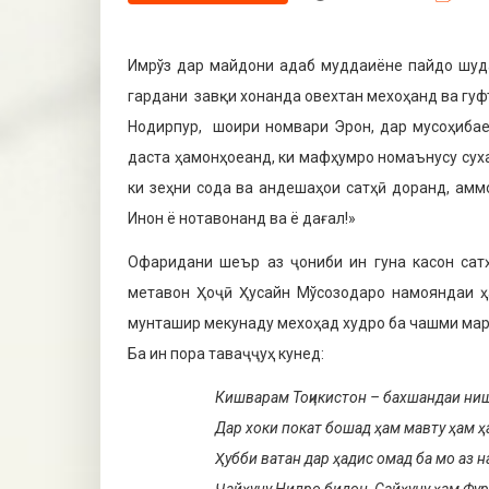
Имрўз дар майдони адаб муддаиёне пайдо шуда
гардани завқи хонанда овехтан мехоҳанд ва гуф
Нодирпур, шоири номвари Эрон, дар мусоҳибае
даста ҳамонҳоеанд, ки мафҳумро номаънусу суха
ки зеҳни сода ва андешаҳои сатҳӣ доранд, амм
Инон ё нотавонанд ва ё дағал!»
Офаридани шеър аз ҷониби ин гуна касон сатҳ
метавон Ҳоҷӣ Ҳусайн Мўсозодаро намояндаи ҳа
мунташир мекунаду мехоҳад худро ба чашми мар
Ба ин пора таваҷҷуҳ кунед:
Кишварам Тоҷикистон – бахшандаи ни
Дар хоки покат бошад ҳам мавту ҳам ҳ
Ҳубби ватан дар ҳадис омад ба мо аз н