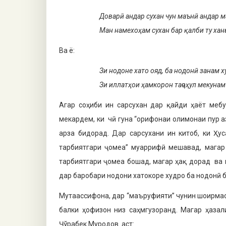
Доварӣ андар сухан чун маънӣ андар м
Ман намехоҳам сухан бар қалби ту ханҷ
Ва ё:
Зи нодоне хато ояд, ба нодонӣ занам х
Зи иллатҳои ҳамкорон таҷоҳул мекунам
Агар соҳиби ин сарсухан дар қайди ҳаёт меб
мекардем, ки чӣ гуна “орифонаи олимонаи пур 
арза бидорад. Дар сарсухани ин китоб, ки Ҳу
тарбиятгари ҷомеа” муаррифӣ мешавад, магар 
тарбиятгари ҷомеа бошад, магар ҳақ дорад ва 
дар баробари нодони хатокоре худро ба нодонӣ 
Мутаассифона, дар “маъруфияти” чунин шоирма
балки ҳофизон низ саҳмгузоранд. Магар ҳазал
Ҷўрабек Муродов аст: