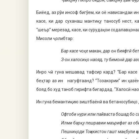
Ҷайҳуну Нилро бидон, Сайҳуну ҳам Фу
Биёед, аз рўи инсоф бигўем, ки оё нависандаи и
касе, ки дар суханаш мантиқу таносуб нест, к
“шеър” мерезад, касе, ки сурудаҳои содалавҳон
Мисоли ҷолибтар:
Бар касе чоҳе макан, дар он бияфтӣ бе
З-он халосиҳо наояд, ту бимонӣ дар аз
Инро чӣ гуна мешавад тафсир кард? “Бар касе
беҳтар аз ин нагуфтаанд? “Тозакории” ин ҳазён
бояд бо худ таноб гирифта бигардад. “Халосӣ на
Ин гуна бемантиқию зиштбаёнӣ ва бетаносубиҳо 
Офтоби нури илм пайваста бошад бо с
Илми барқу пешравии маърифат аз об
Пешниҳоди Тоҷикистон гашт мақбули ҷа