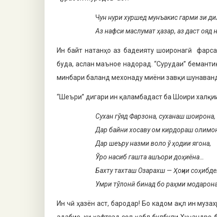
Ч
ун нури хуршед мунъакис гарми зи ди
Аз нафси маслумат ҳазар, аз даст ояд н
Ин байт натанҳо аз бадеияту шоиронагӣ фарсах
буда, аслан маъное надорад. “Сурудаи” беманти
минбари баланд мехонаду миёни завқи шунаван
“Шеъри” дигари ин қаламбадаст ба Шоири халқи
Сухан гўяд Фарзона, суханаш шоирона,
Дар байни хосаву ом кирдораш олимо
Дар шеъру назми воло ў ҳодии ягона,
Ўро насиб гашта ашъори доҳиёна…
Бахту тахташ Озарахш — Ҳоҷии соҳибде
Умри тўлонӣ бинад бо раҳми модарона
Ин чӣ ҳазён аст, бародар! Бо кадом ақл ин муз