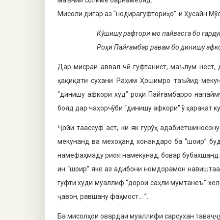
маънии солиме барнамеояд.
Мисоли дигар аз “нодирагуфториҳо”-и Ҳусайн Мў
Кўшишу рафтори мо пайваста бо гарду
Роҳи Пайғамбар равам бо динишу афко
Дар мисраи аввал чӣ гуфтанист, маълум нест,
ҳақиқати сухани Раҳим Ҳошимро таъйид мекун
“динишу афкори худ” роҳи Пайғамбарро напайму
бояд дар чаҳорчўби “динишу афкори” ў ҳаракат ку
Ҷойи таассуф аст, ки як гурўҳ адабиётшиносо
мекунанд ва мехоҳанд хонандаро ба “шоир” бу
намефаҳмаду риоя намекунад, бовар бубахшанд. 
ин “шоир” яке аз адибони номдорамон навиштаас
гуфти худи муаллиф “дорои саҳли мумтанеъ” хеле 
ҷавон, равшану фаҳмост… ”.
Ба мисолҳои овардаи муаллифи сарсухан таваҷҷу