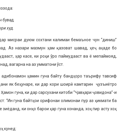
созода:
н бувад,
ри худ.
 дар мисраи дуюм сохтани калимаи бемаъное чун “диниш”
ад. Аз назари мазмун ҳам қазоват шавад, ҳеҷ аҳаде бо
дааст, ҳар касе, ки роҳи ўро паймудааст ва ё мепаймояд,
над, вагарна на аз умматони ўст.
ну адибонамон ҳамин гуна байту бандҳоро таърифу тавсиф
дани як беҳунаре, ки дар кори шоирӣ камтарин ҷузъиётро
Ҳамон гуна, ки дар сарсухани китоби “Ҷавҳари ҷовидона”-и
т: “Ин гуна байтҳои орифонаи олимонаи пур аз ҳикмати ба
зиёданд, ки онҳо барои ҳар гуна хонанда, хоҳ пир асту хоҳ
ҳ кунед: