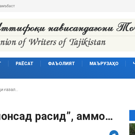
Т
РАЁСАТ
ФАЪОЛИЯТ
МАЪРУЗАҲО
и ғазал…
 понсад расид”, аммо…