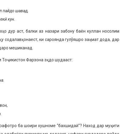
л пайдо шавад,
екӣ кун.
ҳо дур аст, балки аз назари забону баён куллан носолим
қу содалавҳонаест, ки сароянда гулўяшро заҳмат дода, дар
даро мешиканад.
и Тоҷикистон Фарзона эҳдо шудааст:
на.
вон,
.
ахрафотро ба шоири хушноме “бахшидаӣ”? Наход дар муҳити