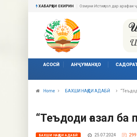
Набзи ғазали имрӯз
ХАБАРҲОИ ОХИРИН
АСОСӢ
АНҶУМАНҲО
САДОРА
Home
БАХШИ НАҚДИ АДАБӢ
“Теъдод
“Теъдоди ғазал ба
25.07.2024
299
БАХШИ НАҚДИ АДАБӢ