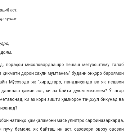
аънӣ аст,
ар кунам.
удро,
 доим.
уд, пораҳои мисоловардаашро пешаш мегузоштему талаб
аз ҳикмати дорои саҳли мумтанеъ” будани онҳоро бароямон
сайн Мўсозода як “хирадгаро, панддиҳанда ва як пешвои
далелаш ҳамин аст, ки аз байти дуюм мехонем? Ў, агар
метавонад, ки аз кори зишти ҳамкорон таҷоҳул бикунад ва
бизанад?
обон натанҳо ҳамқаламони масъулиятро сарфиназаркарда,
и пучу бемояе, як байташ ин аст, сазовори овозу овозаи