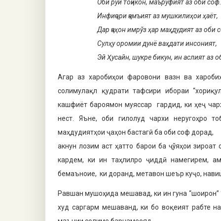
Оби рўи тоҷикон, маъруфият аз оби соф
Инфиҷори ҷамъият аз мушкилиҳои ҳаёт,
Дар ҷаҳон имрўз ҳар маҳдудият аз оби 
Сулҳу оромии дунё ваҳдати инсоният,
Эй Ҳусайн, шукре бикун, ин аслият аз о
Агар аз харобиҳои фаровони вазн ва харобиҳ
солимулақл қудрати тафсири ибораи “хориқу
кашфиёт бароямон муяссар гардид, ки ҳеҷ чар
нест. Яъне, оби гилолуд чархи неругоҳро т
маҳдудиятҳои ҷаҳон бастагӣ ба оби соф дорад,
акнун лозим аст ҳатто барои ба ҷўяҳои зироат
кардем, ки ин таҳлилро ҷиддӣ намегирем, а
бемаъноие, ки доранд, метавон шеър куҷо, нав
Равшан мушоҳида мешавад, ки ин гуна “шоирон” “
худ саргарм мешаванд, ки бо воқеият рабте на