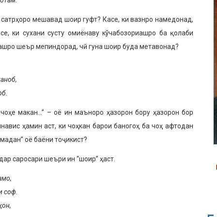
ротам.
н сатрҳоро мешавад шоир гуфт? Касе, ки вазнро намедонад,
асе, ки сухани сусту омиёнаву кўчабозориашро ба қолаби
аашро шеър мепиндорад, чӣ гуна шоир буда метавонад?
таноб,
об.
 чоҳе макан…” – оё ин маъноро ҳазорон бору ҳазорон бор
навис ҳамин аст, ки чоҳкан барои баногоҳ ба чоҳ афтодан
омадан” оё баёни тоҷикист?
дар саросари шеъри ин “шоир” ҳаст.
амо,
и соф.
ҳон,