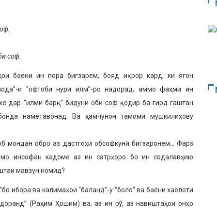
.
соф.
би соф.
ои баёни ин пора бигзарем, бояд иқрор кард, ки ягон
лода”-и “офтоби нури илм”-ро надорад, аммо фаҳми ин
хе дар “илми барқ” бидуни оби соф қодир ба гирд гаштан
обонда наметавонад. Ва ҳамчунон тамоми мушкилиҳову
 об мондан обро аз дастгоҳи обсофкунӣ бигзаронем… Фарз
ммо инсофан кадоме аз ин сатрҳоро бо ин содалавҳию
иштаи мавзун номид?
бо ибора ва калимаҳои “баланд”-у “боло” ва баёни хаёлоти
доранд” (Раҳим Ҳошим) ва, аз ин рў, аз навиштаҳои онҳо