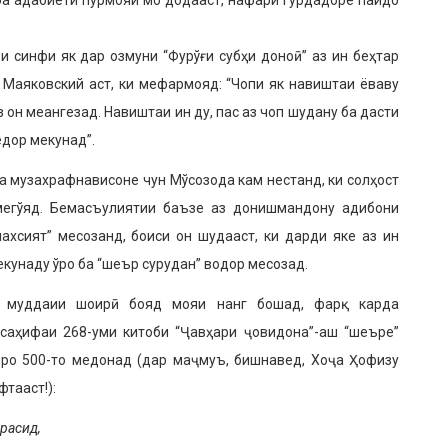
 ба адабиёти пурмояи мо додааст, нафари гурдадоре пайдо
и синфи як дар озмуни “Фурўғи субҳи доноӣ” аз ин беҳтар
 Маяковский аст, ки мефармояд: “Чопи як навиштаи ёваву
 он меангезад. Навиштаи ин ду, пас аз чоп шудану ба дасти
дор мекунад”.
а музахрафнависоне чун Мўсозода кам нестанд, ки солҳост
мегўяд. Бемасъулиятии баъзе аз донишмандону адибони
ахсият” месозанд, боиси он шудааст, ки дарди яке аз ин
кунаду ўро ба “шеър сурудан” водор месозад.
и муддаии шоирӣ бояд мояи нанг бошад, фарқ карда
саҳифаи 268-уми китоби “Ҷавҳари ҷовидона”-аш “шеъре”
ашро 500-то медонад (дар маҷмуъ, бишнавед, Хоҷа Ҳофизу
фтааст!):
 расид,