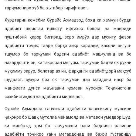
тарҷумониро хуб ба эътибор гирифтааст.
Хурдтарин комёбии Сурайё Аҳмадзод бояд ки ҳамчун бурди
адабиёт шоистаи нишоту ифтихор бошад ва мавриди
пуштибонӣ қарор бигирад, зеро имрӯз дар муҳиту фазои
адабиёти тоҷик, тав­ре борҳо зикр кардаем, касони ангуш­
тшумор бо тарҷумаи бадеии адабиёт машғуланд ва бо
назардошти он, ки такроран мегӯям, тарҷумаи бадеӣ як рукни
муҳимму зарур, болотар аз ин, фарҳанги адабиётдорӣ маҳсуб
шудааст, зуҳури боз як тарҷумон дар майдони наср ба
манфиати дунёи маънавии ҷомеаи муосири Тоҷикистони
соҳибистиқлол ва адабиёти миллӣ аст.
Сурайё Аҳмадзод ганҷинаи адабиёти классикиву муосири
ҷаҳонро бо шавқ мутолиа менамояд ва метавон умедвор шуд,
ки минбаъд ҳам бо тарҷумаҳои нави бадеияш хазинаи
адабиёти тоҷикро ғанӣ мегардонад ва баҳри густаришу