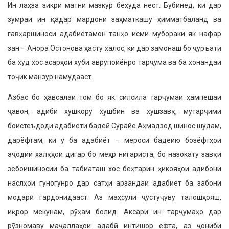
Ин лаҳза зикри матни мазкур беҳуда нест. Бубинед, ки дар
зумраи ин қадар мардони заҳматкашу ҳимматбаланд ва
гавҳаршиноси адабиётамон танҳо исми мубораки як нафар
зан – Анора Остонова ҳасту халос, ки дар замонаш бо ҷуръати
ба худ хос асарҳои хуби аврупоиёнро тарҷума ва ба хонандаи
тоҷик манзур намудааст.
Азбас бо ҳавсалаи том бо як силси­ла тарҷумаи ҳампешаи
ҷавон, адиби хушкору хушбин ва хушзавқ, мутарҷими
боистеъдоди адабиёти бадеӣ Сурайё Аҳмадзод шинос шудам,
дарёфтам, ки ӯ ба адабиёт – мероси бадеию бозёфтҳои
эҷодии халқҳои дигар бо меҳр нигариста, бо назокату завқи
зебоишиносии ба та­биаташ хос беҳтарин ҳикояҳои адибони
наслҳои гуногунро дар сатҳи арзандаи адабиёт ба забони
модарӣ гардонидааст. Аз маҳсули ҷустуҷӯву талошҳояш,
иқрор мекунам, рӯҳам болид. Аксари ин тарҷу­маҳо дар
рӯзномаву маҷаллаҳои адабӣ интишор ёфта, аз ҷониби