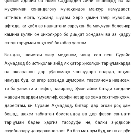
ҷоизаи адабии ба номи Садриддин Айнӣ пешниҳод ва ба
муҳокимаи хонандагону мунаққидон манзур намудааст,
иттилоъ ёфта, хур­санд шудам. Зеро ҳамин тавр мувофиқ
афтода, ки қабл аз навиштани сарсухан ба маҷмуаи болозикр
камина кулли он ҳикояҳоро бо диққат хондаам ва аз қадру
сатҳи тарҷумаи онҳо хуб бохабар ҳастам.
Баъдан, шоистаи зикр медонам, чанд сол пеш Сурайё
Аҳмадзод бо истиҳолаи зиёд як қатор ҳикояҳои тарҷумакарда
ва аксарашон дар рӯзномаҳо чопшуда­ро оварда, хоҳиш
намуда буд, ки агар арзанда шуморам, тавсиянома нависам,
то ба узвияти иттифоқ пазиранд. Ҳамон айём баъди хондани
маводи овардаи муаллиф, сарфи назар аз ҳама сахтги­риҳоям,
дарёфтам, ки Сурайё Аҳмадзод, бигзор дар оғози роҳ ҳам
бошад, шахси табиатан боистеъдод ва дар фазои санъ­ати
тарҷумаи бадеӣ ҳаргиз тасодуфӣ не, балки эҷодкори
соҳибназару ҷавҳарши­нос аст. Ва боз маълум буд, ки на аз рӯи