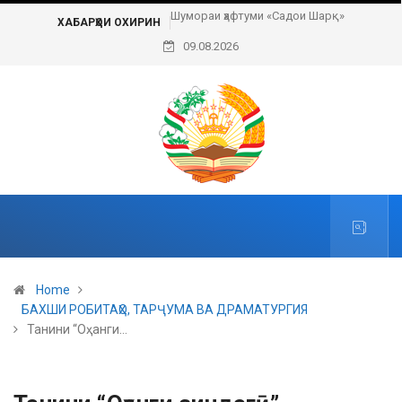
Шумораи ҳафтуми «Садои Шарқ»
Пешвои ҳаракати сулҳи ҷаҳонӣ
ХАБАРҲОИ ОХИРИН
09.08.2026
Home
БАХШИ РОБИТАҲО, ТАРҶУМА ВА ДРАМАТУРГИЯ
Танини “Оҳанги…