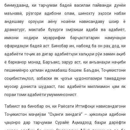
бинмудаанд, ки тарҷумаи бадеӣ василаи пайванди дунёи
маънавӣ, рӯзгори адибони олам, шинохту эҳсоси набзи
андешаву орзуҳои аёну ноаёни нависандаву шоир ё
драматург, мактаби бузурги омӯзиши адабӣ ва адабиёт,
имкони нодири муаррифии барҷастатарин намунаҳои
офаридаҳои бадеӣ аст. Бинобар ин, набояд ба он раҳ дод, ки
адабиёти тоҷик аз дигар адабиётҳои халқҳои рӯи замин ақиб
ё барканор монад. Баръакс, зарур аст, ки анъанаҳои наҷиби
пешиниёнро ҳатман идомабахш бошем. Баъдан, Тоҷикистони
соҳибистиқлол, азбаски як ҷузъи ҷудонопазири тамаддуни
муосир дониста шудааст, пас адабиёти миллиамон ҳам як
пораи томи адабиёти умумиинсонист.
Табиист ва бинобар он, ки Раёсати Иттифоқи нависандагони
Тоҷикистон маҷмӯаи “Оҳанги зиндагӣ” – ҳикояҳои адибони
ҷаҳонро дар тарҷумаи Сурайё Аҳмадзод баҳри дарёфти