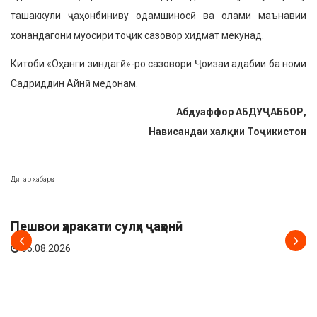
ташак­кули ҷаҳонбиниву одамшиносӣ ва олами маънавии
хонандагони муосири тоҷик сазовор хидмат мекунад.
Китоби «Оҳанги зиндагӣ»-ро сазовори Ҷоизаи адабии ба номи
Садриддин Айнӣ медонам.
Абду
аффор АБДУ
Ҷ
АББОР,
Нависандаи хал
қ
ии То
ҷ
икистон
Дигар хабарҳо
АХБОР
Пешвои ҳаракати сулҳи ҷаҳонӣ
06.08.2026