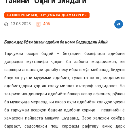
Танини “Оҳанги зиндагӣ”
БАХШИ РОБИТАҲО, ТАРҶУМА ВА ДРАМАТУРГИЯ
13.05.2025
406
Барои дарёфти Ҷоизаи адабии ба номи Садриддин Айнӣ
Тарҷумаи осори бадеӣ – беҳтарин бозёфтҳои адибони
давраҳои мухталифи ҷаҳон ба забони модариамон, ки
саршори анъанаҳои ҷолибу неку ибратомӯз мебошад, бидуни
баҳс як рукни муҳимми адабиёт, гузашта аз он, маданияти
адабиётдории ҳар як халқу миллат эътироф гардидааст. Ба
таърихи чандинасраи адабиёти башар назар афканем, рӯшан
ба мушоҳида мерасад, ки аксар аҳли адабиёти халқҳои ҷаҳон
ба тарҷумаи асарҳои бадеии адибони хориҷа – пешиниён ё
ҳамасрон пайваста машғул шудаанд. Зеро халқҳои сайёра
барвақт, садсолаҳои пеш сарфаҳм рафтаву амиқ дарк