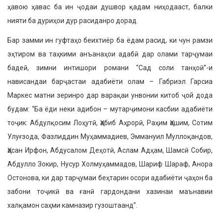
ҳавою ҳавас ба ин ҷодаи душвор қадам ниҳодааст, балки
нияти ба дуриҳои дур расиданро дорад.
Бар замми ин гуфтаҳо беихтиёр ба ёдам расид, ки чун рамзи
эҳтиром ва таҳкими анъанаҳои адабӣ дар олами тарҷумаи
бадеӣ, зимни интишори романи “Сад соли танҳоӣ”-и
нависандаи барҷастаи адабиёти олам – Габриэл Гарсиа
Маркес матни зеринро дар варақаи унвонии китоб ҷой дода
будам: “Ба ёди неки адибон – мутарҷимони касбии адабиёти
тоҷик: Абдулқосим Лоҳутӣ, Ҳабиб Аҳрорӣ, Раҳим Ҳошим, Сотим
Улуғзода, Фазлиддин Муҳаммадиев, Эммануил Муллоқандов,
Ҳасан Ирфон, Абдусалом Деҳотӣ, Аслам Адҳам, Шамсӣ Собир,
Абдулло Зокир, Нусур Холмуҳаммадов, Шариф Шараф, Анора
Остонова, ки дар тарҷумаи беҳтарин осори адабиёти ҷаҳон ба
забони тоҷикӣ ва ғанӣ гардондани хазинаи маънавии
халқамон саҳми камназир гузоштаанд”.