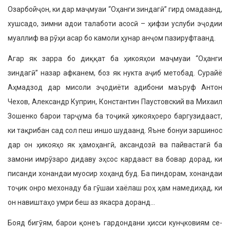
Озарбойҷон, ки дар маҷмуаи “Оҳанги зиндагӣ” гирд омадаанд,
хушса­до, зимни адои талаботи асосӣ – ҳифзи услуби эҷодии
муаллиф ва рӯҳи асар бо камоли ҳунар анҷом пазируфтаанд.
Агар як зарра бо диққат ба ҳико­яҳои маҷмуаи “Оҳанги
зиндагӣ” назар афканем, боз як нукта аҷиб метобад. Сурайё
Аҳмадзод дар мисоли эҷодиёти адибони маъруф Антон
Чехов, Алек­сандр Куприн, Константин Паустовский ва Михаил
Зошенко барои тарҷума ба тоҷикӣ ҳикояҳоеро баргузидааст,
ки тақрибан сад сол пеш иншо шудаанд. Яъне бонуи заршинос
дар он ҳикояҳо як ҳамоҳангӣ, аксандозӣ ва пайвастагӣ ба
замони имрӯзаро дидаву эҳсос кардааст ва бовар дорад, ки
писанди хонандаи му­осир хоҳанд буд. Ба пиндорам, хонандаи
тоҷик онро мехонаду ба гӯшаи хаёлаш роҳ ҳам намедиҳад, ки
он навиштаҳо умри беш аз якасра доранд…
Бояд бигӯям, барои қонеъ гардондани ҳисси кунҷковиям се-