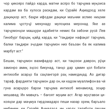
чор ҳикояро пайдо карда, матни аслро бо тарҷума муқоиса
кардам ва ба хулоса расидам, ки Сурайё Аҳмадзод хеле
дақиқкор аст, баҳри ифо­даи дақиқи маънии аслию ниҳоии
калима ҷустуҷӯ мекунаду мулоҳиза меронад. Яке аз
тарҷумонҳои машҳури адабиёти немис ба забони русӣ Лев
Гинзбург барҳақ қайд карда, ки “тақдири нафақат тарҷума,
балки тақдири эҷодии тарҷумон низ баъзан ба як калима
марбут аст.”
Бешак, тарҷумон вазифадор аст, ки тақозои даврон, рӯҳи
замонро амиқ эҳсос бикунад, танҳо дар ҳамин ҳол бо­бати
интихоби асарҳо ба саҳлангорӣ раҳ намедиҳад. Аз дигар
тараф, фардияти тарҷумон дар он, ки кадом муаллифон ва чӣ
гуна асарҳоро барои тарҷума интихоб менамояд, зоҳир
мешавад. Ин мавқеъ – бағоят муҳим аст. Агар муҳтавои ҳи­
кояҳои дар маҷмуа гирдомадаро пеши назар орем, баръало
мебинем, ки Су­райё Аҳмадзод ин ҳарду талаботи пешаи