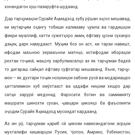
хонандагон хуш пазируфта шудаанд.
Дар тарҷумаҳои Сурайё Аҳмадзод хубу рӯшан эҳсос мешавад,
ки мутарҷим оҳангу тобиши калимаву ҷумла ва гар­дишҳои
фикри муаллиф, хатти сужетҳо­ро амиқ ёфтаву ҳусни суханро
дақиқ дарк намудааст. Муҳим боз он аст, ки тарзи навишт,
ифодаи маъною зермаънои матнҳо, истифодаи ибораҳои
рехтаи тоҷикӣ, мақолу зарбулмасалҳо аз як тарҷумаи бадеӣ
то дигараш сайқал ёф­таву суфтатар мешаванд. Яъне, тарҷу­
мон – як духтари тоҷик нозукиҳои забони русӣ ва модариашро
ҳатталимкон хуб омӯхтааст ва ҳадафи ниҳоии хешро дар
сатҳи зарурӣ медонад. Фаросати ботин ва самимияту
маҳорати шинохти сухан, ҷавҳари ҳикояҳо ба фаъолияти
эҷодии Сурайё Аҳмадзод мусоидат кардаанд.
Аз ин рӯ, тарҷумаи қариб сӣ ҳикояи нависандагони асрҳои
мухталифи ки­шварҳои Русия, Ҷопон, Амрико, Ӯзбе­кистон,