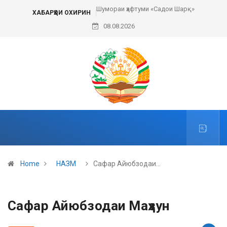
Шумораи ҳафтуми «Садои Шарқ»
ХАБАРҲОИ ОХИРИН
08.08.2026
Home
НАЗМ
Сафар Айюбзодаи…
Сафар Айюбзодаи Маҳзун