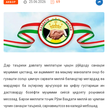
25.06.2026
69
АХБОР
Дар таърихи давлату миллатҳои ҷаҳон рўйдоду санаҳои
муҳимме ҳастанд, ки аҳаммият ва мақому манзалати онҳо бо
гузашти солҳо ҳамчун сарвати миллӣ баландтар мегардад ва
мардумро ба эҳтирому арҷгузорӣ ва ҳифзу густариши ин
дастоварду бозёфти муҳимми сиёсӣ ҳидояту роҳнамоӣ
месозад. Барои миллати тоҷик Рўзи Ваҳдати миллӣ аз ҷумлаи
чунин санаҳои таърихӣ, сарнавиштсоз ва калидӣ мебошад.