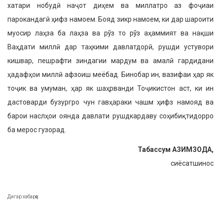
хатари нобудӣ наҷот диҳем ва миллатро аз фоҷиаи
парокандагӣ ҳифз намоем. Бояд зикр намоем, ки дар шароити
муосир лаҳза ба лаҳза ва рўз то рўз аҳаммият ва нақши
Ваҳдати миллӣ дар таҳкими давлатдорӣ, рушди устувори
кишвар, пешрафти зиндагии мардум ва амалӣ гардидани
ҳадафҳои миллӣ афзоиш меёбад. Бинобар ин, вазифаи ҳар як
тоҷик ва умуман, ҳар як шаҳрванди Тоҷикистон аст, ки ин
дастоварди бузургро чун гавҳараки чашм ҳифз намояд ва
барои наслҳои оянда давлати рушдкардаву соҳибиқтидорро
ба мерос гузорад.
Табассум АЗИМЗОДА,
сиёсатшинос
Дигар хабарҳо