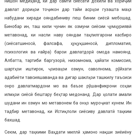
нишон медиҳанд, ки дар самти сиёсати дохилӣ ва хориҷии
давлат дориҳои тоҷикон дар тайи асрҳои гузашта маҳз
набудани хиради ояндабиниву пеш бинии сиёсӣ мебошад.
Бинобар ин, таш кили чунин як озмуни сиёсии ҷумҳуриявӣ
метавонад, ки насли наву ояндаи таҳлилгарони касбиро
(сиёсатшиносӣ, фалсафа, ҳуқуқшиносӣ, дипломатия,
психология ва ғайра) барои давлатдорӣ омода намоянд.
Албатта, тартиби баргузорӣ, низомнома, ҳайати комиссия,
шартҳои иштирок, ҷоизаҳои озмун, саволнома, рўйхати
адабиёти тавсияшаванда ва дигар шаклҳои ташкилу таъсиси
онро давлатмардони мо ва баъзе рўшанфикрони соҳаи
илмҳои сиёсӣ бештару беҳтар медонанд. Дар ҳолати амали
шудани ин озмун мо метавонем ба онҳо муроҷиат кунем. Ин
тадбир метавонад, ки Истиқлоли сиёсиву давлатӣ таҳким
бахшад.
Сеюм, дар таҳкими Ваҳдати миллӣ ҳамоно нақши зиёиёну