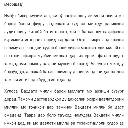
мебошад”.
Имрўз бисёр муҳим аст, ки рўшанфикрону зиёиёни асили мо
барои баёни фикру андешаҳои худ аз методу равишҳои
аудиториву китобӣ ба интернет, яъне ба каналу саҳифаҳои
иҷтимоии интернет ворид гарданд. Онҳо фикру андешаҳои
солиму ангезандаи худро барои ҳифзи манфиатҳои миллӣ ва
сохтани афкори мусбии миллат дар интернет фаъол шуда,
ҳамқадами замону ҷаҳони муосир бошанд. Аз чунин методу
бархўрдҳо, аллакай баъзе олимону донишмандони давлатҳои
ҳамсоя истифода бурда истодаанд.
Хулоса, Ваҳдати миллӣ барои миллати мо арзиши бузург
дорад. Тамоми дастовардҳои ду даҳсолаи охири давлатдории
миллии мо тоҷикон дар заминаи Ваҳдати миллӣ ба даст
омаданд. Тавре дар боло таъкид намудем, Ваҳдати миллӣ
имкон дод, ки мо давлати миллӣ ва тозаистиқлоли худро аз