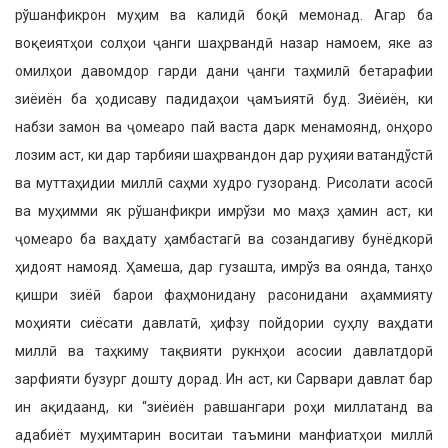
рўшанфикрон муҳим ва калидӣ боқӣ мемонад. Агар ба
воқеиятҳои солҳои ҷанги шаҳрвандӣ назар намоем, яке аз
омилҳои давомдор гарди дани ҷанги таҳмилӣ бетарафии
зиёиён ба ҳодисаву падидаҳои ҷамъиятӣ буд. Зиёиён, ки
набзи замон ва ҷомеаро пай васта дарк менамоянд, онҳоро
лозим аст, ки дар тарбияи шаҳрвандон дар руҳияи ватандўстӣ
ва муттаҳидии миллӣ саҳми худро гузоранд. Рисолати асосӣ
ва муҳимми як рўшанфикри имрўзи мо маҳз ҳамин аст, ки
ҷомеаро ба ваҳдату ҳамбастагӣ ва созандагиву бунёдкорӣ
ҳидоят намояд. Ҳамеша, дар гузашта, имрўз ва оянда, танҳо
қишри зиёӣ барои фаҳмонидану расонидани аҳаммияту
моҳияти сиёсати давлатӣ, ҳифзу пойдории суҳлу ваҳдати
миллӣ ва таҳкиму тақвияти рукнҳои асосии давлатдорӣ
зарфияти бузург дошту дорад. Ин аст, ки Сарвари давлат бар
ин ақидаанд, ки “зиёиён равшангари роҳи миллатанд ва
адабиёт муҳимтарин воситаи таъмини манфиатҳои миллӣ