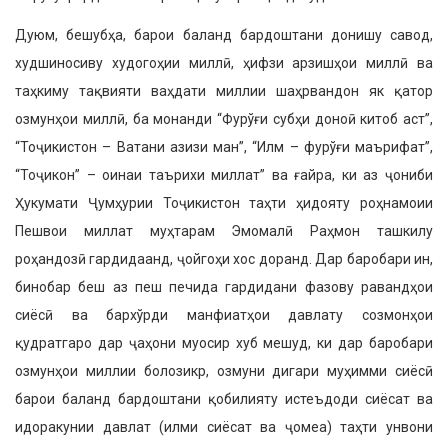
Дуюм, бешубҳа, барои баланд бардоштани донишу савод,
худшиносиву худогоҳии миллӣ, ҳифзи арзишҳои миллӣ ва
таҳкиму тақвияти ваҳдати миллии шаҳрвандон як қатор
озмунҳои миллӣ, ба монанди “Фурўғи субҳи доноӣ китоб аст”,
“Тоҷикистон – Ватани азизи ман”, “Илм – фурўғи маърифат”,
“Тоҷикон” – оинаи таърихи миллат” ва ғайра, ки аз ҷониби
Ҳукумати Ҷумҳурии Тоҷикистон таҳти ҳидояту роҳнамоии
Пешвои миллат муҳтарам Эмомалӣ Раҳмон ташкилу
роҳандозӣ гардидаанд, ҷойгоҳи хос доранд. Дар баробари ин,
бинобар беш аз пеш печида гардидани фазову равандҳои
сиёсӣ ва бархўрди манфиатҳои давлату созмонҳои
қудратгаро дар ҷаҳони муосир хуб мешуд, ки дар баробари
озмунҳои миллии болозикр, озмуни дигари муҳимми сиёсӣ
барои баланд бардоштани қобилияту истеъдоди сиёсат ва
идоракунии давлат (илми сиёсат ва ҷомеа) таҳти унвони