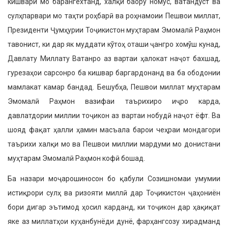
кишвари мо барангехтанд, халқи баору номус, ватандўст ва
сулҳпарвари мо таҳти роҳбарӣ ва роҳнамоии Пешвои миллат,
Президенти Ҷумҳурии Тоҷикистон муҳтарам Эмомалӣ Раҳмон
тавонист, ки дар як муддати кўтоҳ оташи ҷангро хомўш кунад,
Давлату Миллату Ватанро аз вартаи ҳалокат наҷот бахшад,
гурезаҳои сарсонро ба кишвар баргардонанд ва ба ободонии
мамлакат камар бандад. Бешубҳа, Пешвои миллат муҳтарам
Эмомалӣ Раҳмон вазифаи таърихиро иҷро карда,
давлатдории миллии тоҷикон аз вартаи нобудӣ наҷот ёфт. Ва
шояд фақат ҳалли ҳамин масъала барои чеҳраи мондагори
таърихи халқи мо ва Пешвои миллии мардуми мо донистани
муҳтарам Эмомалӣ Раҳмон кофӣ бошад.
Ба назари моҷарошиносон бо қабули Созишномаи умумии
истиқрори сулҳ ва ризояти миллӣ дар Тоҷикистон ҷаҳониён
бори дигар эътимод ҳосил карданд, ки тоҷикон дар ҳақиқат
яке аз миллатҳои куҳанбунёди дунё, фарҳангсозу хирадманд