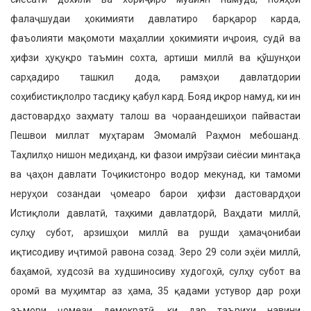
фалаҷшудаи ҳокимияти давлатиро барқарор карда,
фаъолияти мақомоти маҳаллии ҳокимияти иҷроия, судӣ ва
ҳифзи ҳуқуқро таъмин сохта, артиши миллӣ ва қўшунҳои
сарҳадиро ташкил дода, рамзҳои давлатдории
соҳибистиқлолро тасдиқу қабул кард. Бояд иқрор намуд, ки ин
дастовардҳо заҳмату талош ва чораандешиҳои пайвастаи
Пешвои миллат муҳтарам Эмомалӣ Раҳмон мебошанд.
Таҳлилҳо нишон медиҳанд, ки фазои имрўзаи сиёсии минтақа
ва ҷаҳон давлати Тоҷикистонро водор мекунад, ки тамоми
неруҳои созандаи ҷомеаро барои ҳифзи дастовардҳои
Истиқлоли давлатӣ, таҳкими давлатдорӣ, Ваҳдати миллӣ,
сулҳу субот, арзишҳои миллӣ ва рушди ҳамаҷонибаи
иқтисодиву иҷтимоӣ равона созад. Зеро 29 соли эҳёи миллӣ,
баҳамоӣ, худсозӣ ва худшиносиву худогоҳӣ, сулҳу субот ва
оромӣ ва муҳимтар аз ҳама, 35 қадами устувор дар роҳи
эъмори ҷомеаи демократӣ, ки дар таърихи навини