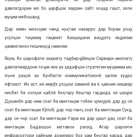
давлатдории мо бо ҳарфҳои заррин сабт хоҳад гашт, хеле
муҳим мебошанд.
Дар зимн мехоҳам чанд нуқтаи назарро дар бораи роҳу
усулҳои таҳкиму тақвият бахшидани ваҳдату якдилии
ҳамватанон пешниҳод намоям:
Якум, бо шарофати заҳмату тадбирҷўйиҳои Сарвари миллату
давлатмардони тоҷик яке аз ҳадафҳои стратегии муҳимми мо,
яъне раҳоӣ аз бунбасти коммуникатсионӣ ҳалли худро
ёфтааст. Ин аст, ки имрўз роҳҳои заминӣ ва ё ҳавоии кишвар
нисбат ба солҳои қаблӣ беҳтару бештар гардида, аз шаҳри
Душанбе дар ним соат ба минтақаи тобеи ҷумҳурӣ, дар ду-се
соат ба минтақаи Кўлоб, дар чор панҷ соат ба минтақаи Суғд,
дар се-чор соат ба минтақаи Ғарм ва дар ҳашт-даҳ соат ба
минтақаи Бадахшон метавон расид. Агар шароити
инфрасохтори сайёҳии дохилиро боз ҳам беҳтар карда, дар