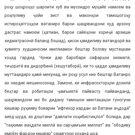
роҳу шоҳроҳҳо шароити хуб ва мусоидро муҳайё намоем ва
роҳпуливу ҷойи зист ва маконҳои тамошогоҳу
истироҳатгоҳҳои ватаниро барои шаҳрвандони худ арзону
дастрас намоем (ҳатман, барои сайёҳони хориҷӣ арзиши
хидматрасонӣ баланд бошад), ҳисси ҳамдиливу ватандорӣ ва
ҳувияту худшиносии миллиамон бештар болову мустаҳкам
хоҳад гардид. Чунки дар баробари сафарҳои хизматӣ,
тиҷоратӣ ва дидорбинӣ (хешутаборӣ), ки то ҳадде ҳамдиливу
муттаҳидиро қавӣ мекунад, ин роҳу усул низ бештар Ватанро
аз наздик мешиносонад. Замоне, ки инфрасохторҳои дохилӣ
беҳтар ва робитаҳои ҷамъиятӣ пайвасту пайванданд,
шаҳрвандони мо бо дидану тамошои минтақаҳои гуногуни
кишвар руҳияву боварии “ифтихор кардан аз Ватани аҷдодӣ”
зиёд шуда, аз доштани “давлати соҳибистиқлол” болида, дар
“таҳкими ваҳдати миллӣ ва сарҷамъии миллат” ва “ободиву
имрўзу фардои кишвар” саҳмгузор хоҳанд шуд.