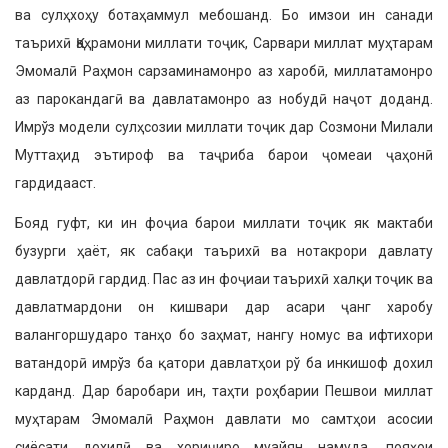
ва сулҳхоҳу ботаҳаммул мебошанд. Бо имзои ин санади
таърихӣ Қаҳрамони миллати тоҷик, Сарвари миллат муҳтарам
Эмомалӣ Раҳмон сарзаминамонро аз харобӣ, миллатамонро
аз парокандагӣ ва давлатамонро аз нобудӣ наҷот доданд.
Имрўз модели сулҳсозии миллати тоҷик дар Созмони Милали
Муттаҳид эътироф ва таҷриба барои ҷомеаи ҷаҳонӣ
гардидааст.
Бояд гуфт, ки ин фоҷиа барои миллати тоҷик як мактаби
бузурги ҳаёт, як сабақи таърихӣ ва нотакрори давлату
давлатдорӣ гардид. Пас аз ин фоҷиаи таърихӣ халқи тоҷик ва
давлатмардони он кишвари дар асари ҷанг харобу
валангоршударо танҳо бо заҳмат, нангу номус ва ифтихори
ватандорӣ имрўз ба қатори давлатҳои рў ба инкишоф дохил
карданд. Дар баробари ин, таҳти роҳбарии Пешвои миллат
муҳтарам Эмомалӣ Раҳмон давлати мо самтҳои асосии
сиёсати дохилӣ ва хориҷиро муайян намуда, пояҳои