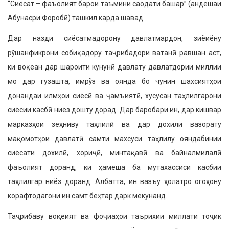
“Сиёсат – фаъолият барои таъмини саодати башар” (андешаи
Абунасри Форобӣ) ташкил карда шавад.
Дар назди сиёсатмадорону давлатмардон, зиёиёну
рўшанфикрони собиқадору таҷрибадори ватанӣ равшан аст,
ки воқеан дар шароити кунунӣ давлату давлатдории миллии
мо дар гузашта, имрўз ва оянда бо чунин шахсиятҳои
донандаи илмҳои сиёсӣ ва ҷамъиятӣ, хусусан таҳлилгарони
сиёсии касбӣ ниёз дошту дорад. Дар баробари ин, дар кишвар
марказҳои зеҳниву таҳлилӣ ва дар дохили вазорату
мақомотҳои давлатӣ самти махсуси таҳлилу ояндабинии
сиёсати дохилӣ, хориҷӣ, минтақавӣ ва байналмилалӣ
фаъолият доранд, ки ҳамеша ба мутахассиси касбии
таҳлилгар ниёз доранд. Албатта, ин вазъу ҳолатро огоҳону
корафтодагони ин самт беҳтар дарк мекунанд.
Таҷрибаву воқеият ва фоҷиаҳои таърихии миллати тоҷик