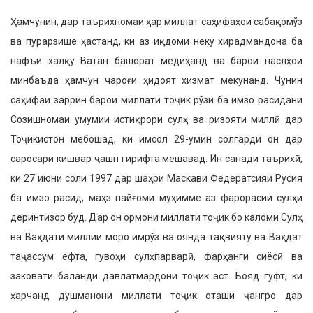
Ҳамчунин, дар таърихномаи ҳар миллат саҳифаҳои сабақомўз
ва пурарзише ҳастанд, ки аз иқдоми неку хирадмандона ба
нафъи халқу Ватан башорат медиҳанд ва барои наслҳои
минбаъда ҳамчун чароғи ҳидоят хизмат мекунанд. Чунин
саҳифаи заррин барои миллати тоҷик рўзи ба имзо расидани
Созишномаи умумии истиқрори сулҳ ва ризояти миллӣ дар
Тоҷикистон мебошад, ки имсол 29-умин солгарди он дар
саросари кишвар ҷашн гирифта мешавад. Ин санади таърихӣ,
ки 27 июни соли 1997 дар шаҳри Маскави Федератсияи Русия
ба имзо расид, маҳз пайғоми муҳимме аз фарорасии сулҳи
деринтизор буд. Дар он ормони миллати тоҷик бо каломи Сулҳ
ва Ваҳдати миллии моро имрўз ва оянда тақвияту ва Ваҳдат
таҷассум ёфта, гувоҳи сулҳпарварӣ, фарҳанги сиёсӣ ва
заковати баланди давлатмардони тоҷик аст. Бояд гуфт, ки
ҳарчанд душманони миллати тоҷик оташи ҷангро дар