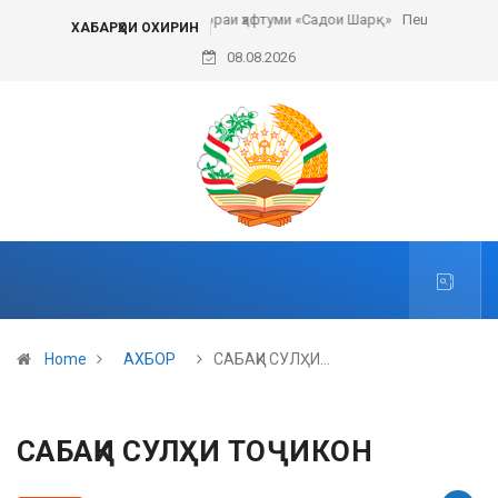
Пешвои ҳаракати сулҳи ҷаҳонӣ
ХАБАРҲОИ ОХИРИН
08.08.2026
Home
АХБОР
САБАҚИ СУЛҲИ…
САБАҚИ СУЛҲИ ТОҶИКОН