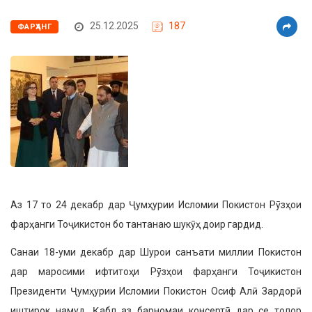
25.12.2025
187
ФАРҲАНГ
Аз 17 то 24 декабр дар Ҷумҳурии Исломии Покистон Рӯзҳои
фарҳанги Тоҷикистон бо тантанаю шукӯҳ доир гардид.
Санаи 18-уми декабр дар Шурои санъати миллии Покистон
дар маросими ифтитоҳи Рӯзҳои фарҳанги Тоҷикистон
Президенти Ҷумҳурии Исломии Покистон Осиф Алӣ Зардорӣ
иштирок намуд. Қабл аз барномаи консертӣ дар се толор