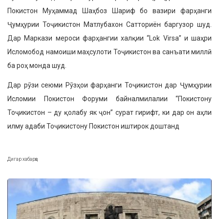
Покистон Муҳаммад Шаҳбоз Шариф бо вазири фарҳанги
Ҷумҳурии Тоҷикистон Матлубахон Сатториён баргузор шуд.
Дар Маркази мероси фарҳангии халқии “Lok Virsa” и шаҳри
Исломобод намоиши маҳсулоти Тоҷикистон ва санъати миллӣ
ба роҳ монда шуд.
Дар рӯзи сеюми Рӯзҳои фарҳанги Тоҷикистон дар Ҷумҳурии
Исломии Покистон Форуми байналмилалии “Покистону
Тоҷикистон – ду қолабу як ҷон” сурат гирифт, ки дар он аҳли
илму адаби Тоҷикистону Покистон иштирок доштанд
Дигар хабарҳо