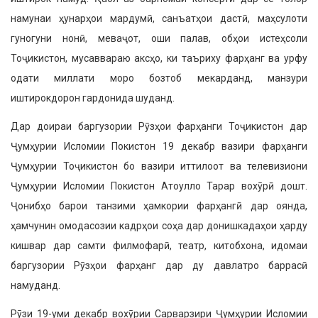
намунаи ҳунарҳои мардумӣ, санъатҳои дастӣ, маҳсулоти
гуногуни нонӣ, меваҷот, оши палав, обҳои истеҳсоли
Тоҷикистон, мусаввараю аксҳо, ки таъриху фарҳанг ва урфу
одати миллати моро бозтоб мекарданд, манзури
иштирокдорон гардонида шуданд.
Дар доираи баргузории Рӯзҳои фарҳанги Тоҷикистон дар
Ҷумҳурии Исломии Покистон 19 декабр вазири фарҳанги
Ҷумҳурии Тоҷикистон бо вазири иттилоот ва телевизиони
Ҷумҳурии Исломии Покистон Атоулло Тарар вохӯрӣ дошт.
Ҷонибҳо барои танзими ҳамкории фарҳангӣ дар оянда,
ҳамчунин омодасозии кадрҳои соҳа дар донишкадаҳои ҳарду
кишвар дар самти филмофарӣ, театр, китобхона, идомаи
баргузории Рӯзҳои фарҳанг дар ду давлатро баррасӣ
намуданд.
Рӯзи 19-уми декабр вохӯрии Сарварзири Ҷумҳурии Исломии