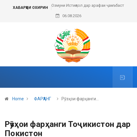
Озмуни Истиқлол дар арафаи ҷамъбаст
ХАБАРҲОИ ОХИРИН
06.08.2026
Home
ФАРҲАНГ
Рӯзҳои фарҳанги…
Рӯзҳои фарҳанги Тоҷикистон дар
Покистон