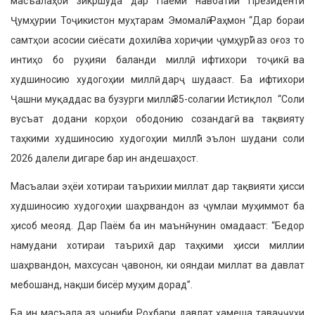
масъалаҳои зикршуда дар Паёми навбатии Президенти
Ҷумҳурии Тоҷикистон муҳтарам Эмомалӣ Раҳмон “Дар бораи
самтҳои асосии сиёсати дохилӣ ва хориҷии ҷумҳурӣ” аз оғоз то
интиҳо бо руҳияи баланди миллӣ, ифтихори тоҷикӣ ва
худшиносию худогоҳии миллӣ дарҷ шудааст. Ба ифтихори
Ҷашни муқаддас ва бузурги миллӣ 35-солагии Истиқлол “Соли
вусъат додани корҳои ободонию созандагӣ ва тақвияту
таҳкими худшиносию худогоҳии миллӣ” эълон шудани соли
2026 далели дигаре бар ин андешаҳост.
Масъалаи эҳёи хотираи таърихии миллат дар тақвияти ҳисси
худшиносию худогоҳии шаҳрвандон аз ҷумлаи муҳиммот ба
ҳисоб меояд. Дар Паём ба ин маънӣ чунин омадааст: “Бедор
намудани хотираи таърихӣ дар таҳкими ҳисси миллии
шаҳрвандон, махсусан ҷавонон, ки ояндаи миллат ва давлат
мебошанд, нақши бисёр муҳим дорад”.
Ба ин масъала аз ҷониби Роҳбари давлат ҳамеша таваҷҷуҳи