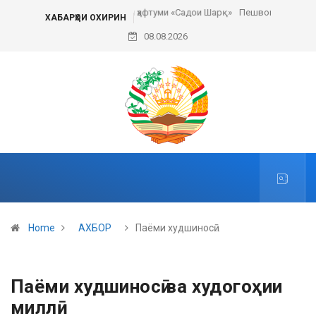
Пешвои ҳаракати сулҳи ҷаҳонӣ
ХАБАРҲОИ ОХИРИН
08.08.2026
Home
АХБОР
Паёми худшиносӣ…
Паёми худшиносӣ ва худогоҳии
миллӣ