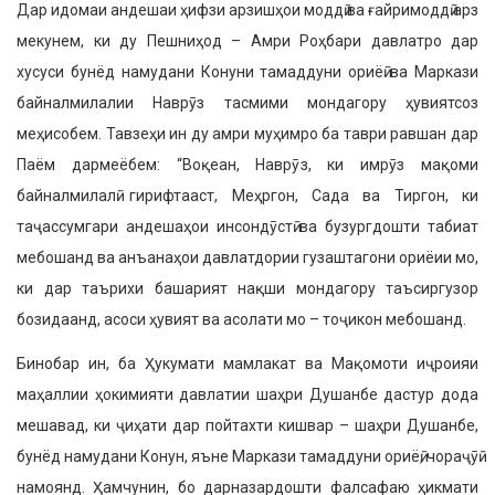
Дар идомаи андешаи ҳифзи арзишҳои моддӣ ва ғайримоддӣ арз
мекунем, ки ду Пешниҳод – Амри Роҳбари давлатро дар
хусуси бунёд намудани Конуни тамаддуни ориёӣ ва Маркази
байналмилалии Наврӯз тасмими мондагору ҳувиятсоз
меҳисобем. Тавзеҳи ин ду амри муҳимро ба таври равшан дар
Паём дармеёбем: “Воқеан, Наврӯз, ки имрӯз мақоми
байналмилалӣ гирифтааст, Меҳргон, Сада ва Тиргон, ки
таҷассумгари андешаҳои инсондӯстӣ ва бузургдошти табиат
мебошанд ва анъанаҳои давлатдории гузаштагони ориёии мо,
ки дар таърихи башарият нақши мондагору таъсиргузор
бозидаанд, асоси ҳувият ва асолати мо – тоҷикон мебошанд.
Бинобар ин, ба Ҳукумати мамлакат ва Мақомоти иҷроияи
маҳаллии ҳокимияти давлатии шаҳри Душанбе дастур дода
мешавад, ки ҷиҳати дар пойтахти кишвар – шаҳри Душанбе,
бунёд намудани Конун, яъне Маркази тамаддуни ориёӣ, чораҷӯӣ
намоянд. Ҳамчунин, бо дарназардошти фалсафаю ҳикмати