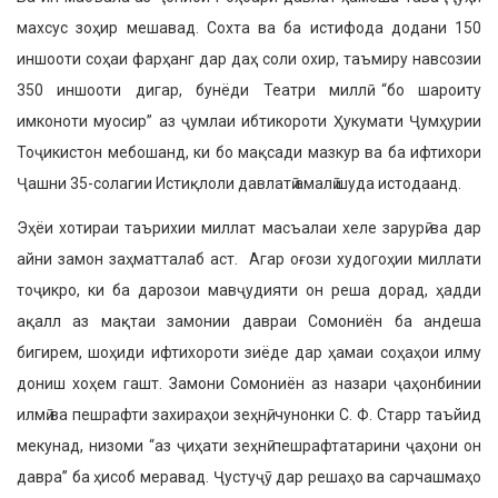
махсус зоҳир мешавад. Сохта ва ба истифода додани 150
иншооти соҳаи фарҳанг дар даҳ соли охир, таъмиру навсозии
350 иншооти дигар, бунёди Театри миллӣ “бо шароиту
имконоти муосир” аз ҷумлаи ибтикороти Ҳукумати Ҷумҳурии
Тоҷикистон мебошанд, ки бо мақсади мазкур ва ба ифтихори
Ҷашни 35-солагии Истиқлоли давлатӣ амалӣ шуда истодаанд.
Эҳёи хотираи таърихии миллат масъалаи хеле зарурӣ ва дар
айни замон заҳматталаб аст. Агар оғози худогоҳии миллати
тоҷикро, ки ба дарозои мавҷудияти он реша дорад, ҳадди
ақалл аз мақтаи замонии давраи Сомониён ба андеша
бигирем, шоҳиди ифтихороти зиёде дар ҳамаи соҳаҳои илму
дониш хоҳем гашт. Замони Сомониён аз назари ҷаҳонбинии
илмӣ ва пешрафти захираҳои зеҳнӣ, чунонки С. Ф. Старр таъйид
мекунад, низоми “аз ҷиҳати зеҳнӣ пешрафтатарини ҷаҳони он
давра” ба ҳисоб меравад. Ҷустуҷӯ дар решаҳо ва сарчашмаҳо