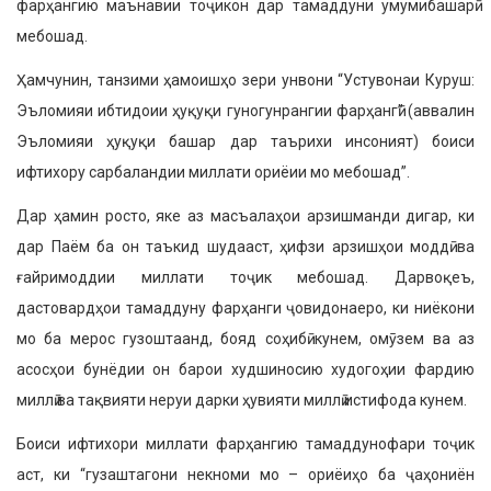
фарҳангию маънавии тоҷикон дар тамаддуни умумибашарӣ
мебошад.
Ҳамчунин, танзими ҳамоишҳо зери унвони “Устувонаи Куруш:
Эъломияи ибтидоии ҳуқуқи гуногунрангии фарҳангӣ” (аввалин
Эъломияи ҳуқуқи башар дар таърихи инсоният) боиси
ифтихору сарбаландии миллати ориёии мо мебошад”.
Дар ҳамин росто, яке аз масъалаҳои арзишманди дигар, ки
дар Паём ба он таъкид шудааст, ҳифзи арзишҳои моддӣ ва
ғайримоддии миллати тоҷик мебошад. Дарвоқеъ,
дастовардҳои тамаддуну фарҳанги ҷовидонаеро, ки ниёкони
мо ба мерос гузоштаанд, бояд соҳибӣ кунем, омӯзем ва аз
асосҳои бунёдии он барои худшиносию худогоҳии фардию
миллӣ ва тақвияти неруи дарки ҳувияти миллӣ истифода кунем.
Боиси ифтихори миллати фарҳангию тамаддунофари тоҷик
аст, ки “гузаштагони некноми мо – ориёиҳо ба ҷаҳониён