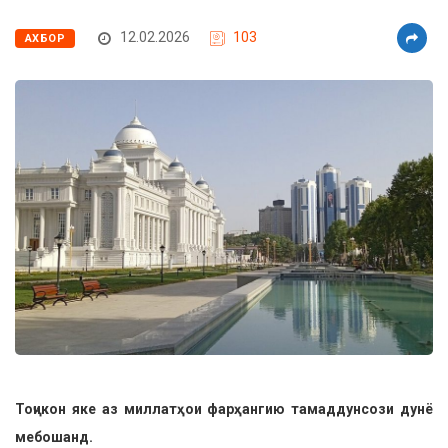
12.02.2026
103
АХБОР
Тоҷикон яке аз миллатҳои фарҳангию тамаддунсози дунё
мебошанд.