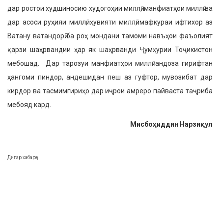
дар ростои худшиносию худогоҳии миллӣ, манфиатҳои миллӣ ва
дар асоси руҳияи миллӣ, ҳувияти миллӣ, мафкураи ифтихор аз
Ватану ватандорӣ ба роҳ мондани тамоми навъҳои фаъолият
қарзи шаҳрвандии ҳар як шаҳрванди Ҷумҳурии Тоҷикистон
мебошад. Дар тарозуи манфиатҳои миллӣ андоза гирифтан
ҳангоми пиндор, андешидан пеш аз гуфтор, мувозибат дар
кирдор ва тасмимгириҳо дар иҷрои амреро пайваста таҷриба
мебояд кард.
Мисбоҳиддин Нарзиқул
Дигар хабарҳо