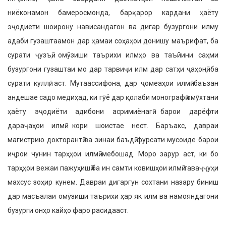
ниёконамон бамеросмонда, барқарор кардани ҳаёту
эҷодиёти шоирону нависандагон ва дигар бузургони илму
адаби гузаштаамон дар ҳамаи соҳаҳои донишу маърифат, ба
сурати ҷузъӣ, омӯзиши таърихи илмҳо ва таъйини саҳми
бузургони гузаштаи мо дар тарвиҷи илм дар сатҳи ҷаҳонӣ, ба
сурати куллӣ, аст. Мутаассифона, дар ҷомеаҳои илмӣ баъзан
андешае садо медиҳад, ки гӯё дар қолаби монографӣ омӯхтани
ҳаёту эҷодиёти адибони асримиёнагӣ барои дарёфти
дараҷаҳои илмӣ кори шоистае нест. Баръакс, давраи
магистрию докторантӣ ва зинаи баъдӣ фурсати мусоиде барои
иҷрои чунин тарҳҳои илмӣ мебошад. Моро зарур аст, ки бо
тарҳҳои вежаи пажуҳишӣ ба ин самти ковишҳои илмӣ таваҷҷуҳи
махсус зоҳир кунем. Давраи дигаргун сохтани назару биниш
дар масъалаи омӯзиши таърихи ҳар як илм ва намояндагони
бузурги онҳо кайҳо фаро расидааст.