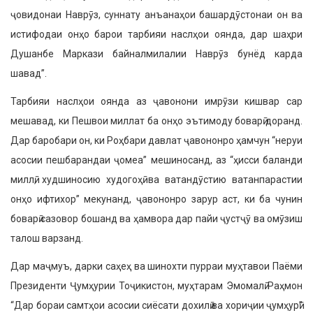
ҷовидонаи Наврӯз, суннату анъанаҳои башардӯстонаи он ва
истифодаи онҳо барои тарбияи наслҳои оянда, дар шаҳри
Душанбе Маркази байналмилалии Наврӯз бунёд карда
шавад”.
Тарбияи наслҳои оянда аз ҷавонони имрӯзи кишвар сар
мешавад, ки Пешвои миллат ба онҳо эътимоду боварӣ доранд.
Дар баробари он, ки Роҳбари давлат ҷавононро ҳамчун “неруи
асосии пешбарандаи ҷомеа” мешиносанд, аз “ҳисси баланди
миллӣ, худшиносию худогоҳӣ ва ватандӯстию ватанпарастии
онҳо ифтихор” мекунанд, ҷавононро зарур аст, ки ба чунин
боварӣ сазовор бошанд ва ҳамвора дар пайи ҷустҷӯ ва омӯзиш
талош варзанд.
Дар маҷмуъ, дарки саҳеҳ ва шинохти пурраи муҳтавои Паёми
Президенти Ҷумҳурии Тоҷикистон, муҳтарам Эмомалӣ Раҳмон
“Дар бораи самтҳои асосии сиёсати дохилӣ ва хориҷии ҷумҳурӣ”