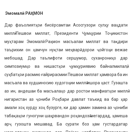
Эмомалӣ РАҲМОН
Дар фаъолиятҳои бисёрсамтаи Асосгузори сулҳу ваҳдати
миллӣ-Пешвои миллат, Президенти Ҷумҳурии Тоҷикистон
муҳтарам Эмомалӣ Раҳмон масъалаи миллат ва тақдири
таърихии он ҳамчун нуқтаи меҳварӣ дорои ҷойгоҳи вежае
мебошад. Дар таълифоти сершумор, суханрониҳо дар
симпозиумҳо ва нишастҳои ҷумҳуриявию байналмилалӣ,
суҳбатҳои расмию ғайрирасмии Пешвои миллат ҳамвора ба ин
масъала ва худшиносию худогоҳии миллӣ ишора ҳаст. Гузашта
аз ин, андешаи ба масъалаҳо дар ростои манфиатҳои миллӣ
нигаристан аз ҷониби Роҳбари давлат таъкид ва бар ҳар
амали хоҳ хурду хоҳ бузурге, ки дар ҳамин замина аз ҷониби
табақаҳои гуногуни шаҳрвандон роҳандозӣ мегардад, ҳамеша
арҷ гузошта мешавад. Ба сурати боз ҳам густардатар