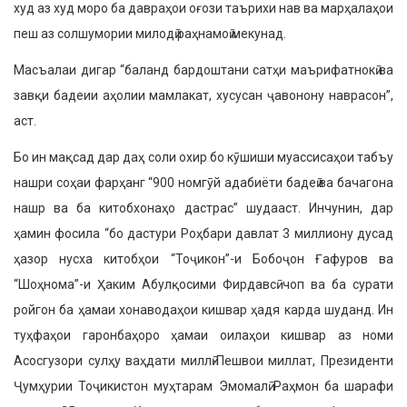
худ аз худ моро ба давраҳои оғози таърихи нав ва марҳалаҳои
пеш аз солшумории милодӣ раҳнамоӣ мекунад.
Масъалаи дигар “баланд бардоштани сатҳи маърифатнокӣ ва
завқи бадеии аҳолии мамлакат, хусусан ҷавонону наврасон”,
аст.
Бо ин мақсад дар даҳ соли охир бо кӯшиши муассисаҳои табъу
нашри соҳаи фарҳанг “900 номгӯй адабиёти бадеӣ ва бачагона
нашр ва ба китобхонаҳо дастрас” шудааст. Инчунин, дар
ҳамин фосила “бо дастури Роҳбари давлат 3 миллиону дусад
ҳазор нусха китобҳои “Тоҷикон”-и Бобоҷон Ғафуров ва
“Шоҳнома”-и Ҳаким Абулқосими Фирдавсӣ чоп ва ба сурати
ройгон ба ҳамаи хонаводаҳои кишвар ҳадя карда шуданд. Ин
туҳфаҳои гаронбаҳоро ҳамаи оилаҳои кишвар аз номи
Асосгузори сулҳу ваҳдати миллӣ-Пешвои миллат, Президенти
Ҷумҳурии Тоҷикистон муҳтарам Эмомалӣ Раҳмон ба шарафи