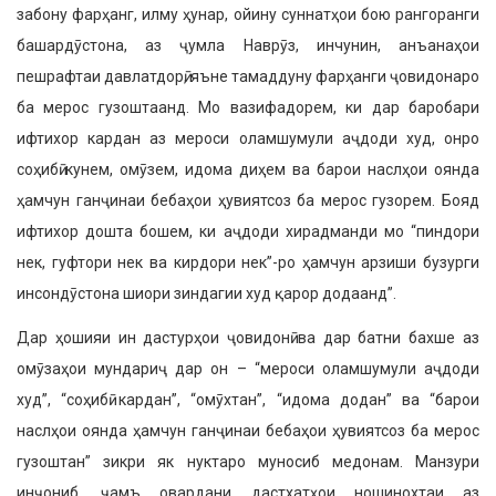
забону фарҳанг, илму ҳунар, ойину суннатҳои бою рангоранги
башардӯстона, аз ҷумла Наврӯз, инчунин, анъанаҳои
пешрафтаи давлатдорӣ, яъне тамаддуну фарҳанги ҷовидонаро
ба мерос гузоштаанд. Мо вазифадорем, ки дар баробари
ифтихор кардан аз мероси оламшумули аҷдоди худ, онро
соҳибӣ кунем, омӯзем, идома диҳем ва барои наслҳои оянда
ҳамчун ганҷинаи бебаҳои ҳувиятсоз ба мерос гузорем. Бояд
ифтихор дошта бошем, ки аҷдоди хирадманди мо “пиндори
нек, гуфтори нек ва кирдори нек”-ро ҳамчун арзиши бузурги
инсондӯстона шиори зиндагии худ қарор додаанд”.
Дар ҳошияи ин дастурҳои ҷовидонӣ ва дар батни бахше аз
омӯзаҳои мундариҷ дар он – “мероси оламшумули аҷдоди
худ”, “соҳибӣ кардан”, “омӯхтан”, “идома додан” ва “барои
наслҳои оянда ҳамчун ганҷинаи бебаҳои ҳувиятсоз ба мерос
гузоштан” зикри як нуктаро муносиб медонам. Манзури
инҷониб, ҷамъ овардани дастхатҳои ношинохтаи аз