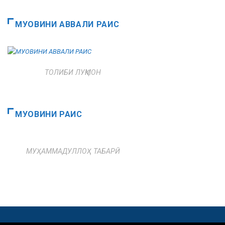
МУОВИНИ АВВАЛИ РАИС
ТОЛИБИ ЛУҚМОН
МУОВИНИ РАИС
МУҲАММАДУЛЛОҲ ТАБАРӢ