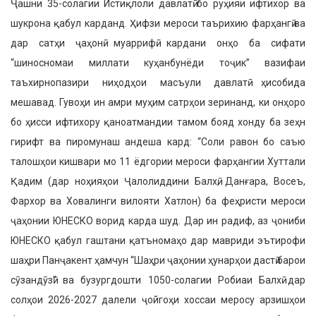
Ҷашни 35-солагии Истиқлоли давлатӣ бо руҳияи ифтихор ва
шукрона қабул карданд. Ҳифзи мероси таърихию фарҳангӣ ва
дар сатҳи ҷаҳонӣ муаррифӣ кардани онҳо ба сифати
“шиносномаи миллати куҳанбунёди тоҷик” вазифаи
таъхирнопазири ниҳодҳои масъули давлатӣ ҳисобида
мешавад. Гувоҳи ин амри муҳим сатрҳои зеринанд, ки онҳоро
бо ҳисси ифтихору қаноатмандии тамом бояд хонду ба зеҳн
гирифт ва пиромунаш андеша кард: “Соли равон бо саъю
талошҳои кишвари мо 11 ёдгории мероси фарҳангии Хуттали
Қадим (дар ноҳияҳои Ҷалолиддини Балхӣ, Данғара, Восеъ,
Фархор ва Ховалинги вилояти Хатлон) ба феҳристи мероси
ҷаҳонии ЮНЕСКО ворид карда шуд. Дар ин радиф, аз ҷониби
ЮНЕСКО қабул гаштани қатъномаҳо дар мавриди эътирофи
шаҳри Панҷакент ҳамчун “Шаҳри ҷаҳонии ҳунарҳои дастӣ барои
сӯзандӯзӣ” ва бузургдошти 1050-солагии Робиаи Балхӣ дар
солҳои 2026-2027 далели ҷойгоҳи хоссаи меросу арзишҳои