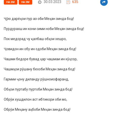
30.03.2023
635
НАЗМ
НАЗМ
Ҷӯю дарёҳои пур аз оби Меҳан зинда бод!
Пурдурахш ин кони сими ноби Меҳан зинда бод!
Пок медорад чу қалбаш обҳои хешро,
Ҷовидон ин обу ин одоби Меҳан зинда бод!
Чашми бедоре бувад ҳар чашмаи ин кӯҳсор,
Чашмҳои рӯшану бехоби Меҳан зинда бод!
Гармии ҷону диланду рӯшноиофаранд,
Обҳои пуртабу пуртоби Меҳан зинда бод!
Обрӯи хушдилон аст ибтикори оби мо,
Обрӯи Меҳану аҳбоби Меҳан зинда бод!