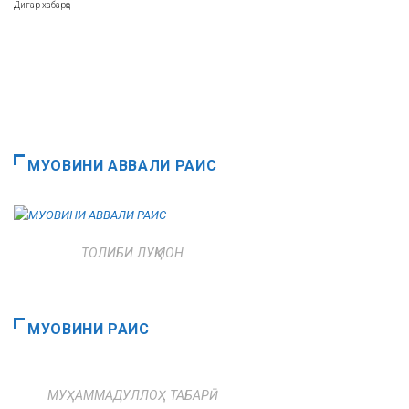
Дигар хабарҳо
МУОВИНИ АВВАЛИ РАИС
ТОЛИБИ ЛУҚМОН
МУОВИНИ РАИС
МУҲАММАДУЛЛОҲ ТАБАРӢ