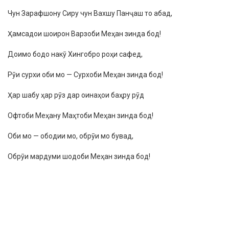
Чун Зарафшону Сиру чун Вахшу Панҷаш то абад,
Ҳамсадои шоирон Варзоби Меҳан зинда бод!
Доимо бодо накӯ Хингобро роҳи сафед,
Рӯи сурхи оби мо — Сурхоби Меҳан зинда бод!
Ҳар шабу ҳар рӯз дар оинаҳои баҳру рӯд
Офтоби Меҳану Маҳтоби Меҳан зинда бод!
Оби мо — ободии мо, обрӯи мо бувад,
Обрӯи мардуми шодоби Меҳан зинда бод!