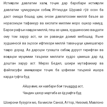
Истиқлоли давлатии халқи тоҷик дар баробари истиқлоли
давлатии ҷумҳу­риҳои собиқи Иттиҳоди Шуравӣ гӯё осон ба
даст омада бошад ҳам, оғози давлатсозии миллӣ баъзе аз
норасоиҳои тафаккур ва хислати миллии моро ошкор намуд.
Барои рафъи нақсҳои миллӣ, пеш аз ҳама, худшиносию ваҳдати
ому том зарур аст, ки он раванди доимӣ мебошад. Яъне
худшиносӣ ва эҳсоси ифтихори миллӣ таваҷҷуҳи ҳамешагиро
тақозо дорад. Аз дарсҳои гузашта сабақи дуруст гирифтан ва
воқеаҳои муҳимми таърихи миллати худро ҳамеша дар ёд
доштан зарур аст. Мирзо Бедил, шоири мутафаккир ва
файласуфи амиқназари тоҷик ба ҳофизаи таърихӣ ишора
карда гуфта буд:
Айшу ғаме, ки навбари боғи
таҷаддуд аст,
Чандин ҳазор мартаба аз ёд
рафта буд.
Шоирони бузурги мо, ба мисли Саноӣ, Аттор, Низомӣ, Мавлоно