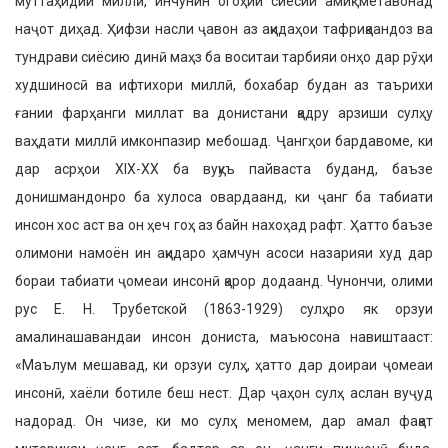
муттаҳидии миллӣ, инчунин огоҳии сиёсии амиқ метавонад
наҷот диҳад. Ҳифзи насли ҷавон аз ақидаҳои тафриқаандоз ва
тундрави сиёсию динӣ маҳз ба воситаи тарбияи онҳо дар рӯҳи
худшиносӣ ва ифтихори миллӣ, бохабар будан аз таърихи
ғании фарҳанги мил­лат ва донистани қадру арзиши сулҳу
ваҳдати миллӣ имконпазир мебошад. Ҷангҳои бардавоме, ки
дар асрҳои ХIХ-ХХ ба вуқуъ пайваста буданд, баъзе
донишмандонро ба хулоса овардаанд, ки ҷанг ба табиати
инсон хос аст ва он ҳеч гоҳ аз байн нахоҳад рафт. Ҳатто баъзе
олимони намоён ин ақидаро ҳамчун асоси назарияи худ дар
бораи табиати ҷомеаи инсонӣ қарор додаанд. Чунончи, олими
рус Е. Н. Трубетской (1863-1929) сулҳро як орзуи
амалинашавандаи инсон дониста, маъюсона навиштааст:
«Маълум мешавад, ки орзуи сулҳ, ҳатто дар доираи ҷомеаи
инсонӣ, хаёли ботиле беш нест. Дар ҷаҳон сулҳ аслан вуҷуд
надорад. Он чизе, ки мо сулҳ меномем, дар амал фақат