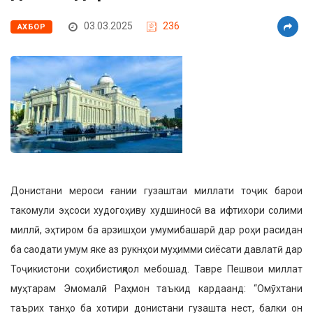
03.03.2025
236
АХБОР
Донистани мероси ғании гузаштаи миллати тоҷик барои
такомули эҳсоси худогоҳиву худшиносӣ ва ифтихори солими
миллӣ, эҳтиром ба арзишҳои умумибашарӣ дар роҳи расидан
ба саодати умум яке аз рукнҳои муҳимми сиёсати давлатӣ дар
Тоҷикистони соҳи­бистиқлол мебошад. Тавре Пешвои мил­лат
муҳтарам Эмомалӣ Раҳмон таъкид кардаанд: “Омӯхтани
таърих танҳо ба хотири донистани гузашта нест, балки он