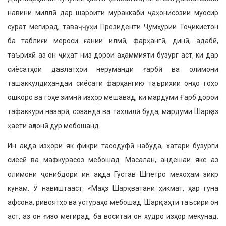
навини миллӣ дар шароити мураккаби ҷаҳонисозии муосир
сурат мегирад, таваҷҷуҳи Прези­денти Ҷумҳурии Тоҷикистон
ба таблиғи мероси ғании илмӣ, фарҳангӣ, динӣ, адабӣ,
таърихӣ аз он ҷиҳат низ дорои аҳаммияти бузург аст, ки дар
сиёсатҳои давлатҳои неруманди ғарбӣ ва олимони
ташаккулдиҳандаи сиёсати фарҳангию таърихии онҳо гоҳо
ошкоро ва гоҳе зимнӣ изҳор мешавад, ки мардуми Ғарб дорои
тафаккури назарӣ, созанда ва таҳлилӣ буда, мардуми Шарқ аз
ҳаёти ақлонӣ дур мебошанд.
Ин ақида изҳори як фикри тасодуфӣ набуда, хатари бузурги
сиёсӣ ва маф­курасоз мебошад. Масалан, андешаи яке аз
олимони ҷонибдори ин ақида Густав Шпетро мехоҳам зикр
кунам. Ӯ навиштааст: «Маҳз Шарқ ватани ҳикмат, ҳар гуна
афсона, ривоятҳо ва устураҳо мебошад. Шарқ таҳти таъсири он
аст, аз он ғизо мегирад, ба воситаи он худро изҳор мекунад.