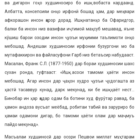
ва дигарон гоҳо худшиносиро бо ишқ вобаста кардаанд.
Албатта, консепсияи онҳо ирфонӣ бошад ҳам, дар меҳвари
афкорашон инсон қарор дорад. Ишқ натанҳо ба Офарид­гор,
балки ба инсон низ вазифаи иҷтимоӣ маҳсуб мешавад, яъне
кӯшиш барои озодии инсон ҷузъи муҳимми таълимоти онҳо
мебошад. Андешаи худшиносии ирфонии бузургони мо ба
мутафаккирон ва файласуфони Ғарб низ бетаъсир набудааст.
Масалан, Франк С.Л. (1877-1950) дар бораи худшиносии шахс
сухан ронда, гуфтааст: «Ишқ асоси тамоми ҳаёти инсон
мебошад. Агар инсон дар ҷаҳон худро ҷузъи ҷудогашта аз
ҳастӣ тасаввур кунад, дарк мекунад, ки бе ишқ ҳаёт нест…
Бинобар ин ҳар қадар одам ба ботини худ фурӯтар равад, ба
ҳамон андоза вусъат меёбад, робитаи табиӣ ва заруриро бо
ҳамаи одамони дигар, бо тамоми ҳаёти олам дар маҷмуъ
пайдо мекунад».
Масъалаи худшиносӣ дар осори Пешвои миллат муҳтарам