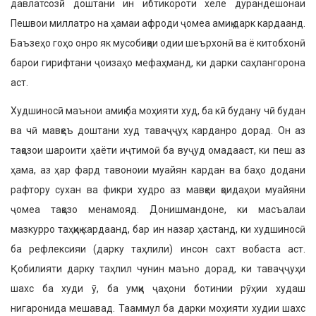
давлатсозӣ доштани ин ибтикороти хеле дурандешонаи
Пешвои миллатро на ҳамаи афроди ҷомеа амиқ дарк кардаанд.
Баъзеҳо гоҳо онро як му­собиқаи одии шеърхонӣ ва ё китобхонӣ
барои гирифтани ҷоизаҳо мефаҳманд, ки дарки саҳлангорона
аст.
Худшиносӣ маънои амиқ ба моҳияти худ, ба кӣ будану чӣ будан
ва чӣ мавқеъ доштани худ таваҷҷуҳ карданро дорад. Он аз
тақозои шароити ҳаёти иҷтимоӣ ба вуҷуд омадааст, ки пеш аз
ҳама, аз ҳар фард тавоноии муайян кардан ва баҳо додани
рафтору сухан ва фикри худро аз мавқеи қоидаҳои муайяни
ҷомеа тақозо менамояд. Донишмандоне, ки масъалаи
мазкурро таҳқиқ кардаанд, бар ин назар ҳастанд, ки худшиносӣ
ба рефлексияи (дарку таҳлили) инсон сахт вобаста аст.
Қобилияти дарку таҳлил чунин маъно до­рад, ки таваҷҷуҳи
шахс ба худи ӯ, ба умқи ҷаҳони ботинии рӯҳии худаш
нигаронида мешавад. Тааммул ба дарки моҳияти худии шахс