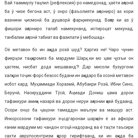
Вай тааммулу таҳлил (рефлексия)-ро намедонад, ҳаёти ақлонӣ
ба ӯ чизе бегона аст, ӯ онро (фаъолияти ақлониро) аз кори
вазнини ҷисмонӣ ба душворӣ фарқ мекунад. Вақте ки аз ӯ
фишори ақлониро талаб намекунанд, истироҳат мекунад;
танбалии ақлонӣ табиат ва фазилати ӯ мебошад».
Оё метавон бо ин ақида розӣ шуд? Ҳаргиз не! Чаро чунин
фикрҳои таҳқиро­мез ба мардуми Шарқ, ки мо ҳам ҷузъи он
ҳастем, нисбат дода мешаванд?! Дар мисоли бузургони
халқҳои тоҷик-форс беасос будани ин ақидаро ба осонӣ ме­тавон
исбот кард. Муҳаммади Хоразмӣ, Абубакри Розӣ, Ибни Сино,
Берунӣ, Насируддини Тӯсӣ, Аҳмади Дониш ҳама дорои
тафаккури амиқи назарӣ ва дорои неруи ақлонии қавӣ будаанд.
Осори онҳо ба ҷаҳони тамаддун маълум ва машҳур аст.
Инкорсозони тафаккури эҷодгаронаи шарқиён ё аз афкори
ғании мардуми мо чандон огоҳӣ надоранд ва ё таҳти таъсири
сахти аврупосентризм қарор гирифтаанд, ки ин ақида ба