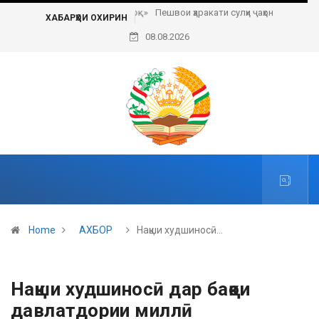
Пешвои ҳаракати сулҳи ҷаҳонӣ
ХАБАРҲОИ ОХИРИН
08.08.2026
Home
АХБОР
Нақши худшиносӣ…
Нақши худшиносӣ дар бақои
давлатдории миллӣ