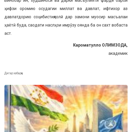
Бинобар ин, худшиносӣ ва дарки масъулияти фардӣ барои
ҳифзи оромию осудагии миллат ва давлат, ифтихор аз
давлатдорию соҳибистиқлолӣ дар замони муосир масъалаи
ҳаётӣ буда, саодати наслҳои имрӯзу оянда ба он сахт вобаста
аст.
Кароматулло ОЛИМЗОДА,
академик
Дигар хабарҳо