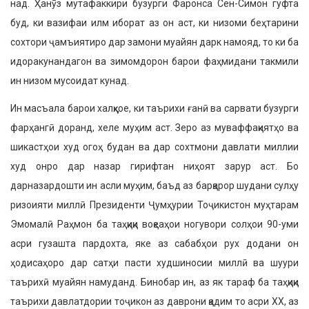
над. Ҳанӯз мутафаккири бузурги Фаронса Сен-Симон гуфта
буд, ки вазифаи илм иборат аз он аст, ки низоми беҳтарини
сохтори ҷамъиятиро дар замони муайян дарк намояд, то ки ба
идоракунандагон ва зимомдорон барои фаҳмидани такми­ли
ин низом мусоидат кунад.
Ин масъала барои халқҳое, ки таъри­хи ғанӣ ва сарвати бузурги
фарҳангӣ доранд, хеле муҳим аст. Зеро аз муваф­фақиятҳо ва
шикастҳои худ огоҳ будан ва дар сохтмони давлати миллии
худ онро дар назар гирифтан ниҳоят зарур аст. Бо
дарназардошти ин асли муҳим, баъд аз барқарор шудани сулҳу
ризоияти миллӣ Президенти Ҷумҳурии Тоҷикистон муҳтарам
Эмомалӣ Раҳмон ба таҳқиқи воқеаҳои ногувори солҳои 90-уми
асри гузашта пардохта, яке аз сабабҳои рух додани он
ҳодисаҳоро дар сатҳи пасти худшиносии миллӣ ва шуури
таърихӣ муайян намуданд. Бинобар ин, аз як тараф ба таҳқиқи
таърихи давлатдории тоҷикон аз даврони қадим то асри ХХ, аз