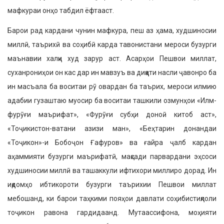
мафкураи онҳо табдил ёфтааст.
Барои рад кардани чунин мафку­ра, пеш аз ҳама, худшиносии
миллӣ, таърихӣ ва соҳибӣ карда тавонистани мероси бузурги
маънавии халқи худ зарур аст. Асарҳои Пешвои миллат,
суханрониҳои он кас дар ин мавзуъ ва диққати насли ҷавонро ба
ин масъала ба воситаи рӯ овардан ба таърих, меро­си илмию
адабии гузаштаю муосир ба воситаи ташкили озмунҳои «Илм-
фурӯғи маърифат», «Фурӯғи субҳи доноӣ китоб аст»,
«Тоҷикистон-ватани азизи ман», «Беҳтарин донандаи
«Тоҷикон»-и Бо­боҷон Ғафуров» ва ғайра ҷалб кардан
аҳаммияти бузурги маърифатӣ, мақсади парвардани эҳсоси
худшиносии миллӣ ва ташаккули ифтихори миллиро дорад. Ин
иқдомҳо ибтикороти бузурги таърихии Пешвои миллат
мебошанд, ки барои таҳкими пояҳои давлати соҳибистиқлоли
тоҷикон равона гардидаанд. Мутаасси­фона, моҳияти