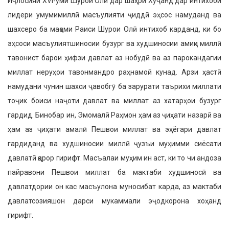
Иҷлосияи XVI-уми Шурои Олӣ дар шаҳри Хуҷанд дар интихоби
лидери умумимиллӣ масъулияти ҷиддӣ эҳсос намуданд ва
шахсеро ба мақоми Раиси Шурои Олӣ интихоб карданд, ки бо
эҳсоси масъулиятшиносии бузург ва худшиносии амиқи миллӣ
тавонист барои ҳифзи давлат аз нобудӣ ва аз парокандагии
миллат неруҳои тавонмандро раҳнамоӣ кунад. Арзи ҳастӣ
намудани чунин шахси ҷавобгӯ ба зарурати таърихи миллати
тоҷик боиси наҷоти давлат ва миллат аз хатарҳои бузург
гардид. Бинобар ин, Эмомалӣ Раҳмон ҳам аз ҷиҳати назарӣ ва
ҳам аз ҷиҳати амалӣ Пешвои миллат ва эҳёгари давлат
гардиданд ва худшиносии миллӣ ҷузъи муҳимми сиёсати
давлатӣ қарор гирифт. Масъалаи муҳим ин аст, ки то чи андоза
пайравони Пешвои миллат ба мактаби худшиносӣ ва
давлатдории он кас масъулона муносибат карда, аз мактаби
давлатсозияшон дарси мукаммали эҷодкорона хоҳанд
гирифт.