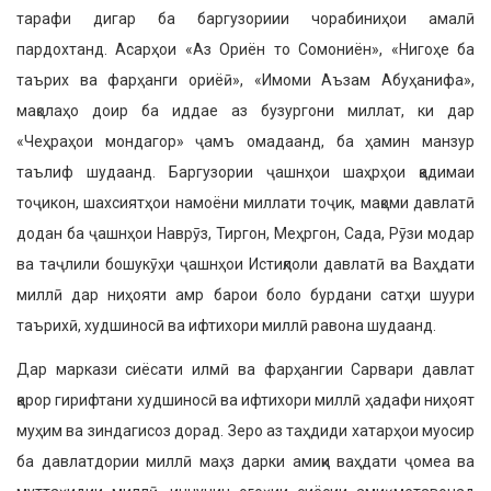
тарафи дигар ба баргузориии чора­биниҳои амалӣ
пардохтанд. Асарҳои «Аз Ориён то Сомониён», «Нигоҳе ба
таърих ва фарҳанги ориёӣ», «Имоми Аъзам Абуҳанифа»,
мақолаҳо доир ба иддае аз бузургони миллат, ки дар
«Чеҳраҳои мондагор» ҷамъ омадаанд, ба ҳамин манзур
таълиф шудаанд. Баргузории ҷашнҳои шаҳрҳои қадимаи
тоҷикон, шах­сиятҳои намоёни миллати тоҷик, мақоми давлатӣ
додан ба ҷашнҳои Наврӯз, Тиргон, Меҳргон, Сада, Рӯзи модар
ва таҷлили бошукӯҳи ҷашнҳои Истиқлоли давлатӣ ва Ваҳдати
миллӣ дар ниҳояти амр барои боло бурдани сатҳи шуури
таърихӣ, худшиносӣ ва ифтихори миллӣ равона шудаанд.
Дар маркази сиёсати илмӣ ва фарҳан­гии Сарвари давлат
қарор гирифтани худшиносӣ ва ифтихори миллӣ ҳадафи ниҳоят
муҳим ва зиндагисоз дорад. Зеро аз таҳдиди хатарҳои муосир
ба давлат­дории миллӣ маҳз дарки амиқи ваҳдати ҷомеа ва