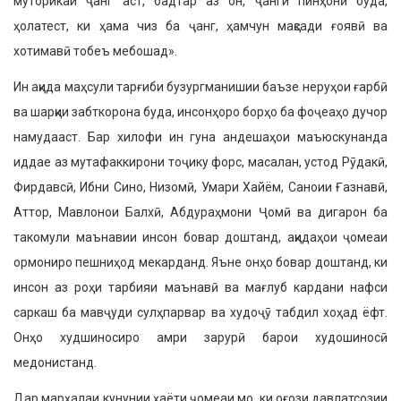
муторикаи ҷанг аст, бадтар аз он, ҷанги пинҳонӣ буда,
ҳолатест, ки ҳама чиз ба ҷанг, ҳамчун мақсади ғоявӣ ва
хотимавӣ тобеъ мебошад».
Ин ақида маҳсули тарғиби бузургма­нишии баъзе неруҳои ғарбӣ
ва шарқии забткорона буда, инсонҳоро борҳо ба фоҷеаҳо дучор
намудааст. Бар хилофи ин гуна андешаҳои маъюскунанда
иддае аз мутафаккирони тоҷику форс, масалан, устод Рӯдакӣ,
Фирдавсӣ, Ибни Сино, Низомӣ, Умари Хайём, Саноии Ғазнавӣ,
Аттор, Мавлонои Балхӣ, Абдураҳмони Ҷомӣ ва дигарон ба
такомули маънавии инсон бовар доштанд, ақидаҳои ҷомеаи
ормониро пешниҳод мекарданд. Яъне онҳо бовар доштанд, ки
инсон аз роҳи тарбияи маънавӣ ва мағлуб кардани нафси
саркаш ба мавҷуди сулҳпарвар ва худоҷӯ табдил хоҳад ёфт.
Онҳо худши­носиро амри зарурӣ барои худошиносӣ
медонистанд.
Дар марҳалаи кунунии ҳаёти ҷомеаи мо, ки оғози давлатсозии