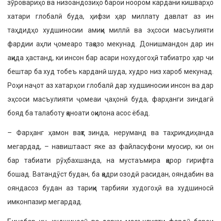
зӯровариҳо ва низоандозиҳо барои ноором кардани кишварҳо
хатари глобалӣ буда, ҳифзи ҳар миллату давлат аз ин
таҳдидҳо худшиносии амиқи миллӣ ва эҳсоси масъулияти
фардии аҳли ҷомеаро тақозо мекунад. Донишмандон дар ин
ақида ҳастанд, ки инсон бар асари нохудогоҳӣ табиатро ҳар чи
бештар ба худ тобеъ карданӣ шуда, худро низ хароб мекунад.
Роҳи наҷот аз хатарҳои глобалӣ дар худшиносии инсон ва дар
эҳсоси масъулияти ҷомеаи ҷаҳонӣ буда, фарҳанги зиндагӣ
бояд ба талаботу қаноати оқилона асос ёбад.
– Фарҳанг ҳамон вақт зинда, неруманд ва таҳрикдиҳанда
мегардад, – навиштааст яке аз файласуфони муосир, ки он
бар табиати рӯҳбахшанда, на мустаъмира қарор гирифта
бошад. Ватандӯст будан, ба қадри озодӣ расидан, ояндабин ва
ояндасоз будан аз тариқи тарбияи худогоҳӣ ва худшиносӣ
имконпазир мегардад.