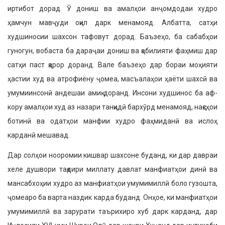
иртибот дорад. Ӯ дониш ва амалҳои анҷомдодаи худро
ҳамчун мавҷуди оқил дарк менамояд. Албат­та, сатҳи
худшиносии шахсон тафовут дорад. Баъзеҳо, ба сабабҳои
гуногун, вобаста ба дараҷаи дониш ва қобилияти фаҳмиш дар
сатҳи паст қарор доранд. Вале баъзеҳо дар бораи моҳияти
ҳастии худ ва атрофиёну ҷомеа, масъалаҳои ҳаёти шахсӣ ва
умумиинсонӣ андешаи амиқ доранд. Инсони худшинос ба аф­
кору амалҳои худ аз назари танқидӣ бархӯрд менамояд, нақсҳои
ботинӣ ва одатҳои манфии худро фаҳмиданӣ ва ислоҳ
карданӣ мешавад.
Дар солҳои нооромии кишвар шахсоне буданд, ки дар давраи
хеле душвори тақдири миллату давлат манфиатҳои динӣ ва
мансабхоҳии худро аз манфиатҳои умумимиллӣ боло гузошта,
ҷомеаро ба варта наздик карда буданд. Онҳое, ки манфиатҳои
умумимиллӣ ва зарурати таърихиро хуб дарк карданд, дар