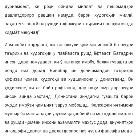
дурнамоест, ки роҳи ояндаи миллат ва пешомадҳои
давлатдориро равшан намуда, барои худогоҳии миллӣ,
ваҳдату ягонагӣ ва рушди тафаккури таърихии наслҳои оянда
хидмат мекунад”.
Илм собит кардааст, ки ташаккули ҷомеаи инсонӣ бо шуури
таърихӣ ва худогоҳии ӯ павйваста рушд ёфтааст. Батадриҷ
инсон дарк намудааст, ки ӯ натанҳо имрӯз, балки гузашта ва
оянда низ дорад. Бинобар ин донишмандон таърихро
ҳофизаи ҷомеа, худогоҳӣ ва худшиносии ӯ донистаанд. Он
ҳодисаҳое, ки аз байн рафтаанд, дар воқеи амр дар шуури
инсон зинда ҳастанд. Донистани зиндагии гузашта барои
эҷоди имрӯзи ҷамъият зарур мебошад. Фалсафаи иҷтимоии
муосир ба масъалаҳои усу­лии ҷаҳонбинӣ ва методологии ҳаёт
ва рушди ҷомеаи инсонӣ аҳаммияти махсус дода, қонуниятҳои
инкишофи давлат ва давлатдориро низ ҷузъи фалсафа медо­