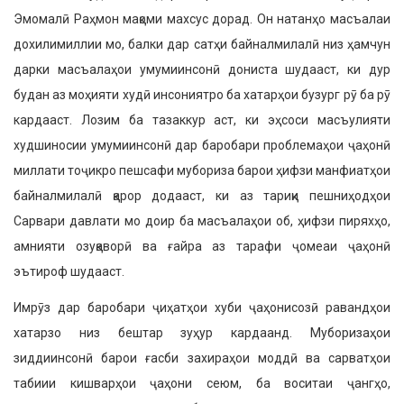
Эмомалӣ Раҳмон мақоми махсус дорад. Он натанҳо масъалаи
дохилимиллии мо, балки дар сатҳи байналмилалӣ низ ҳамчун
дарки масъалаҳои умумиинсонӣ дониста шудааст, ки дур
будан аз моҳияти худӣ инсониятро ба хатарҳои бузург рӯ ба рӯ
кардааст. Лозим ба тазаккур аст, ки эҳсоси масъулияти
худшиносии умумиинсонӣ дар баробари проблемаҳои ҷаҳонӣ
миллати тоҷикро пешсафи мубориза барои ҳифзи манфиатҳои
байналмилалӣ қарор додааст, ки аз тариқи пешниҳодҳои
Сарвари давлати мо доир ба масъалаҳои об, ҳифзи пиряхҳо,
амнияти озуқаворӣ ва ғайра аз тарафи ҷомеаи ҷаҳонӣ
эътироф шудааст.
Имрӯз дар баробари ҷиҳатҳои хуби ҷаҳонисозӣ равандҳои
хатарзо низ бештар зуҳур кардаанд. Муборизаҳои
зиддиинсонӣ барои ғасби захираҳои моддӣ ва сарватҳои
табиии кишварҳои ҷаҳони сеюм, ба воситаи ҷангҳо,