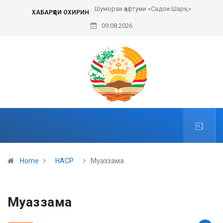
Шумораи ҳафтуми «Садои Шарқ»
ХАБАРҲОИ ОХИРИН
09.08.2026
Home
НАСР
Муаззама
Муаззама