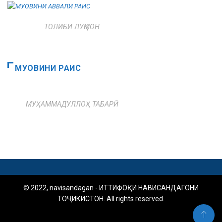
ТОЛИБИ ЛУҚМОН
МУОВИНИ РАИС
МУҲАММАДУЛЛОҲ ТАБАРӢ
© 2022, navisandagan - ИТТИФОҚИ НАВИСАНДАГОНИ
ТОҶИКИСТОН. All rights reserved.