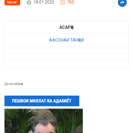
18.01.2022
765
НАСР
АСАРҲО
АФСОНАИ ТАНҲОӢ
Дигар хабарҳо