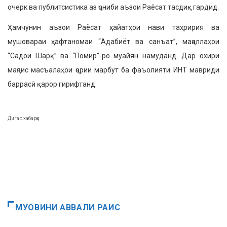
очерк ва публитсистика аз ҷониби аъзои Раёсат тасдиқ гардид.
Ҳамчунин аъзои Раёсат ҳайатҳои нави таҳририя ва
мушовараи ҳафтаномаи “Адабиёт ва санъат”, маҷаллаҳои
“Садои Шарқ” ва “Помир”-ро муайян намуданд. Дар охири
маҷлис масъалаҳои ҷории марбут ба фаъолияти ИНТ мавриди
баррасӣ қарор гирифтанд.
Дигар хабарҳо
МУОВИНИ АВВАЛИ РАИС