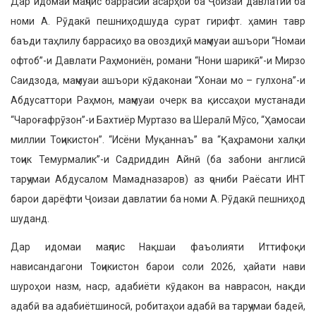
Дар идомаи маҷлис баррасии асарҳои ба Ҷоизаи давлатии ба
номи А. Рӯдакӣ пешниҳодшуда сурат гирифт. ҳамин тавр
баъди таҳлилу баррасиҳо ва овоздиҳӣ маҷмуаи ашъори “Номаи
офтоб”-и Давлати Раҳмониён, романи “Нони шарикӣ”-и Мирзо
Саидзода, маҷмуаи ашъори кӯдаконаи “Хонаи мо – гулхона”-и
Абдусаттори Раҳмон, маҷмуаи очерк ва қиссаҳои мустанади
“Чароғафрӯзон”-и Бахтиёр Муртазо ва Шералӣ Мӯсо, “Ҳамосаи
миллии Тоҷикистон”. “Исёни Муқаннаъ” ва “Қаҳрамони халқи
тоҷик Темурмалик”-и Садриддин Айнӣ (ба забони англисӣ
тарҷумаи Абдусалом Мамадназаров) аз ҷониби Раёсати ИНТ
барои дарёфти Ҷоизаи давлатии ба номи А. Рӯдакӣ пешниҳод
шуданд.
Дар идомаи маҷлис Нақшаи фаъолияти Иттифоқи
нависандагони Тоҷикистон барои соли 2026, ҳайати нави
шуроҳои назм, наср, адабиёти кӯдакон ва наврасон, нақди
адабӣ ва адабиётшиносӣ, робитаҳои адабӣ ва тарҷумаи бадеӣ,