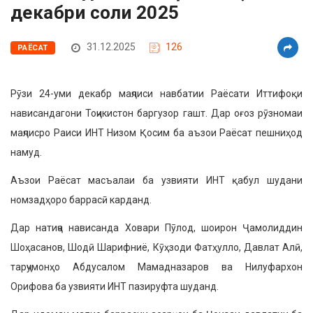
декабри соли 2025
31.12.2025
126
РАЁСАТ
Рӯзи 24-уми декабр маҷлиси навбатии Раёсати Иттифоқи
нависандагони Тоҷикистон баргузор гашт. Дар оғоз рӯзномаи
маҷлисро Раиси ИНТ Низом Қосим ба аъзои Раёсат пешниҳод
намуд.
Аъзои Раёсат масъалаи ба узвияти ИНТ қабул шудани
номзадҳоро баррасӣ карданд.
Дар натиҷа нависанда Ховари Пӯлод, шоирон Ҷамолиддин
Шоҳасанов, Шодӣ Шарифниё, Кӯҳзоди Фатҳулло, Давлат Алӣ,
тарҷумонҳо Абдусалом Мамадназаров ва Нилуфархон
Орифова ба узвияти ИНТ пазируфта шуданд.