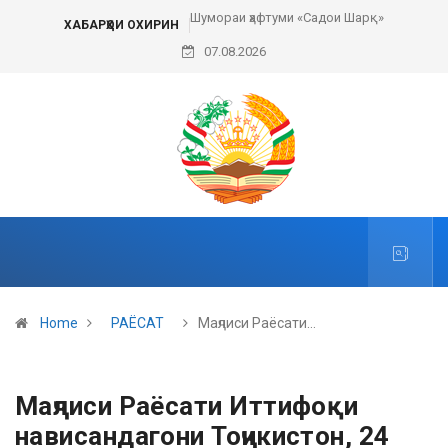
Шумораи ҳафтуми «Садои Шарқ»
ХАБАРҲОИ ОХИРИН
07.08.2026
Home
РАЁСАТ
Маҷлиси Раёсати…
Маҷлиси Раёсати Иттифоқи
нависандагони Тоҷикистон, 24