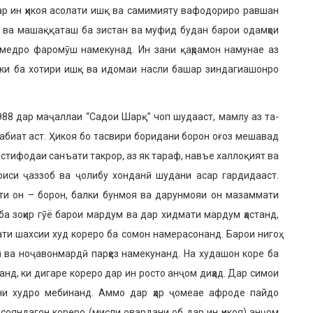
Дар ин ҳикоя асолати ишқ ва самимияту вафодориро равшан
ӣ ва машаққаташ ба зистан ва муфид будан барои ода­мҳои
умедро фаромӯш намекунад. Ин зани қаҳрамон на­мунае аз
ст, ки ба хотири ишқ ва идомаи насли башар зиндагиашонро
1988 дар маҷаллаи “Садои Шарқ” чоп шудааст, мамлу аз та­
аби­ат аст. Ҳикоя бо тасвири бо­ридани борон оғоз мешавад
Истифо­даи санъати такрор, аз як тараф, навъе халлоқият ва
оиси ҷаззоб ва ҷолибу хонданӣ шудани асар гардидааст.
ати он – борон, балки бунмоя ва дарун­мояи он мазаммати
ба зоҳир гӯё барои мардум ва дар хидмати мардум ҳастанд,
ати шахсии худ кореро ба сомон намерасонанд. Барои нигоҳ
қӣ ва ноҷавонмардӣ парҳез намекунанд. На худашон коре ба
нд, ки дигаре кореро дар ин росто анҷом диҳад. Дар симои
и худро мебинанд. Аммо дар ҳар ҷомеае афроде пайдо
сояндагон кореро (мисли овардани об дар ин ҳикоя) анҷом