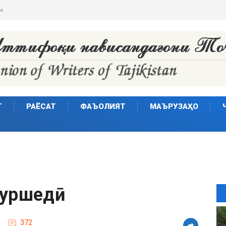
Т
РАЁСАТ
ФАЪОЛИЯТ
МАЪРУЗАҲО
уршедӣ
372