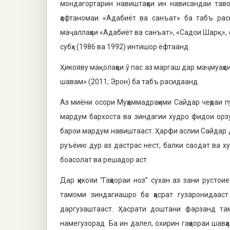
мондагортарин навиштаҳои ин нависандаи таво
ҳафтаномаи «Адабиёт ва санъат» ба табъ раси
маҷаллаҳои «Адабиёт ва санъат», «Садои Шарқ», 
субҳ» (1986 ва 1992) интишор ёфтаанд.
Ҳикояву мақолаҳои ӯ пас аз маргаш дар маҷмуаҳои 
шавам» (2011; Эрон) ба табъ расидаанд.
Аз миёни осори Муҳаммадраҳи­ми Сайдар чеҳраи 
мардум бархоста ва зиндагии худро фидои орзу
барои мардум навиштааст. Ҳарфи аслии Сайдар дар
руъёию дур аз дастрас нест, балки саодат ва ху
боасолат ва решадор аст.
Дар ҳикояи “Гаҳвораи ноз” сухан аз зани русто
тамоми зиндаги­ашро ба ҳасрат гузаронидаа
даргузаштааст. Ҳасрати доштани фарзанд та
намегузорад. Ба ин далел, охирин гаҳвораи шавҳа