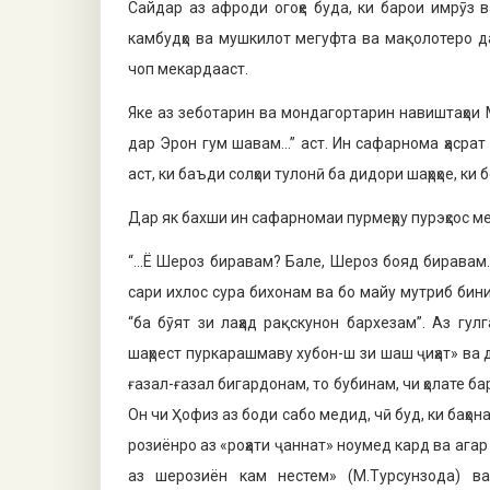
Сайдар аз афроди огоҳе буда, ки барои имрӯз 
камбудҳо ва мушкилот мегуфта ва мақолотеро д
чоп мекардааст.
Яке аз зеботарин ва мондагор­тарин навиштаҳои
дар Эрон гум ша­вам…” аст. Ин сафарнома ҳаср
аст, ки баъди солҳои тулонӣ ба дидори шаҳрҳое, к
Дар як бахши ин сафарномаи пурмеҳру пурэҳсос м
“…Ё Шероз биравам? Бале, Шероз бояд биравам
сари ихлос сура бихонам ва бо майу мутриб бин
“ба бӯят зи лаҳад рақскунон бархезам”. Аз гу
шаҳрест пуркарашмаву хубон-ш зи шаш ҷиҳат» ва д
ғазал-ғазал бигардонам, то бубинам, чи ҳолате бар 
Он чи Ҳофиз аз боди сабо медид, чӣ буд, ки баҳона
розиёнро аз «роҳати ҷаннат» ноу­мед кард ва агар
аз шерозиён кам нестем» (М.Турсунзода) в