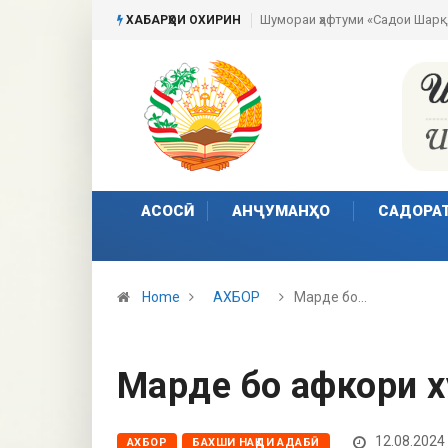
Шумораи ҳафтуми «Садои Шарқ»
Пешвои ҳаракати сулҳи ҷаҳонӣ
ХАБАРҲОИ ОХИРИН
АСОСӢ
АНҶУМАНҲО
САДОРА
Home
АХБОР
Марде бо…
Марде бо афкори х
12.08.2024
АХБОР
БАХШИ НАҚДИ АДАБӢ