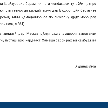
 Шайхурраис барам, ки теғи ҷонбахшои ту рӯйи ҷаҳонро
ушкилоти гетиро ҳал кардаӣ, аммо дар Бухоро ҷойи бас азизе
рсаид Алии Ҳамадониро ба по бихезону ҳарду моро роҳе
аи ноз», с.284).
зиндагӣ дар Маскав рӯзҳои сахту душвори ҳам­ватанҳои
хуну пӯсташ эҳсос кардааст. Ҳамеша барои рафъи камбудҳо ва
Хуршед Эҳсон