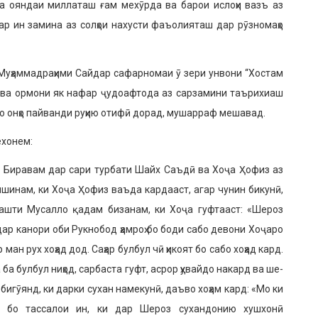
ва ояндаи миллаташ ғам мехӯрда ва барои ислоҳи вазъ аз
ар ин замина аз солҳои нахусти фаъолияташ дар рӯзномаҳо
 Муҳаммадраҳи­ми Сайдар сафарномаи ӯ зери унвони “Хостам
ат ва ормони як нафар ҷудоафтода аз сарзамини таърихиаш
и бо онҳо пайванди руҳию отифӣ дорад, мушарраф мешавад.
ехонем:
. Биравам дар сари турбати Шайх Саъдӣ ва Хоҷа Ҳофиз аз
ишинам, ки Хоҷа Ҳофиз ваъда кардааст, агар чунин бикунӣ,
лга­шти Мусалло қадам бизанам, ки Хоҷа гуфтааст: «Шероз
ар канори оби Рукно­бод ҳамроҳ бо боди сабо девони Хоҷаро
ман рух хоҳад дод. Саҳар булбул чӣ ҳикоят бо сабо хоҳад кард.
 ба булбул ниҳод, сарбаста гуфт, асрор ҳувайдо накард ва ше­
 бигӯянд, ки дарки сухан намекунӣ, даъво хоҳам кард: «Мо ки
а бо тассалои ин, ки дар Шероз сухандонию хушхонӣ