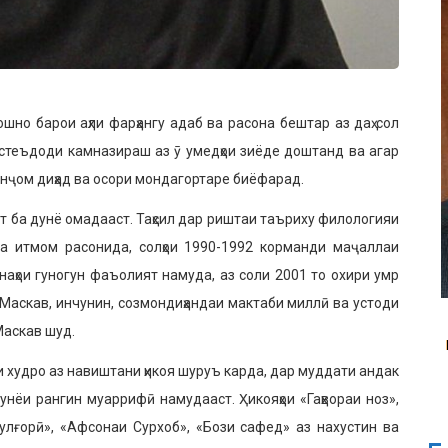
шно барои аҳли фарҳангу адаб ва расона бештар аз даҳ сол
 истеъдоди камназираш аз ӯ умедҳои зиёде доштанд ва агар
нҷом диҳад ва осори мондагорта­ре биёфарад.
т ба дунё омадааст. Таҳсил дар риштаи таъриху филологияи
а итмом расонида, солҳои 1990-1992 корманди маҷаллаи
аҳои гуногун фаъолият намуда, аз соли 2001 то охири умр
 Маскав, инчунин, созмондиҳандаи мактаби миллӣ ва устоди
Маскав шуд.
худро аз навиштани ҳикоя шуруъ карда, дар муддати андак
унёи рангин муаррифӣ наму­дааст. Ҳикояҳои «Гаҳвораи ноз»,
улғорӣ», «Афсонаи Сурхоб», «Бози сафед» аз нахус­тин ва