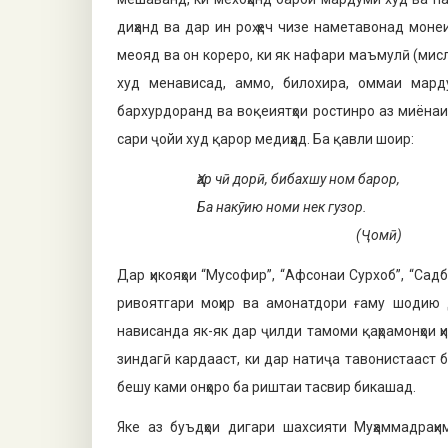
диҳанд ва дар ин роҳ ҳеч чизе на­метавонад мо
меояд ва он кореро, ки як нафари маъмулӣ (мисл
худ менависад, аммо, билохира, оммаи марду
бархурдоранд ва воқеиятҳои ростинро аз миёнаи п
сари ҷойи худ қарор медиҳад. Ба қавли шоир:
Ҳар чӣ дорӣ, бибахшу ном барор,
Ба накӯию номи нек гузор.
(Ҷомӣ)
Дар ҳикояҳои “Мусофир”, “Афсонаи Сурхоб”, “Сад
ривоятгари моҳир ва амонатдори ғаму шодию д
нависанда як-як дар ҷилди тамоми қаҳра­монҳои ҳ
зиндагӣ кардааст, ки дар натиҷа тавонистааст 
бешу ками онҳоро ба риштаи тасвир бикашад.
Яке аз буъдҳои дигари шах­сияти Муҳаммадраҳи