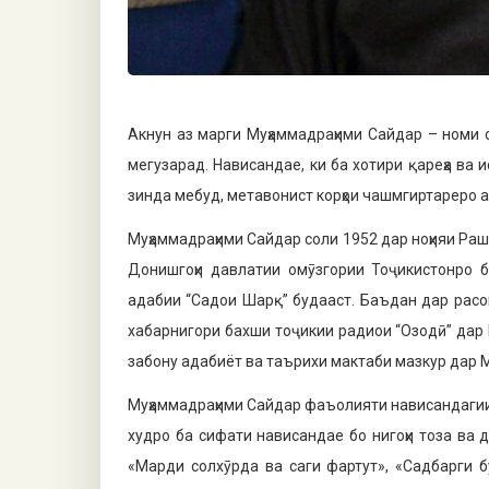
Акнун аз марги Муҳаммадраҳи­ми Сайдар – номи о
мегузарад. Нависандае, ки ба хотири қареҳа ва
зинда мебуд, метавонист корҳои чашмгиртареро а
Муҳаммадраҳими Сайдар соли 1952 дар ноҳияи Раш
Донишгоҳи давлатии омӯзгории Тоҷикистонро б
адабии “Садои Шарқ” будааст. Баъдан дар расон
хабарнигори бахши тоҷикии ради­ои “Озодӣ” дар
забону адабиёт ва таърихи мактаби мазкур дар 
Муҳаммадраҳими Сайдар фаъолияти нависандагии 
худро ба си­фати нависандае бо нигоҳи тоза ва д
«Марди солхӯрда ва саги фартут», «Садбарги б