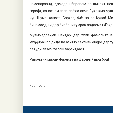
намеварзанд, Ҳамадон биравам ва шикоят пеши
гирифт, аз қаъри гили сиёҳ то авҷи Зуҳал ҳама м
чун Шумо холист. Бархез, биё ва аз Кӯлоб Ми
бинамоед, ки дар биё­бони гумроҳӣ задаем» («Гаҳвор
Муҳаммадраҳими Сайдар дар тули фаъолият ва 
муҳоҷирашро дида ва азияту сахтиҳои онҳоро дар 
беҳбуди авзоъ талош варзидааст.
Равони ин марди фарҳехта ва фарҳангӣ шод бод!
Дигар хабарҳо