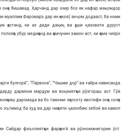
неи онҳо бишавад. Ҳарчанд дар охир боз як нафар мақомдор
и муал­лим Фаромарз дар ин ҳикоя) анҷом додааст, ба номи
м ҳастанд, ки аз диди дақиқ ва ҳуши қазовати дуруст
о­лояҳо убур медиҳанд ва ҳамчунин замон аст, ки ҳама чизро
барги булғорӣ”, “Парвона”, “Чашми дор” ва ғайра нависанда
арду дармони мардум ва воқеи­ятҳои рӯзгораш аст. Гӯӣ
икояҳояш даромада ва бо тамоми эҳсосоту авотифи онҳо солҳо
бо эътимод ба худ ва дар ниҳояти ҷаззобию зебоӣ ва камол
ми Сайдар фаъолиятҳои фарҳангӣ ва рӯзно­манигории ӯст.