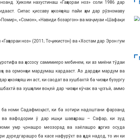
ноанд. Ҳикояи нахустинаш «Гаҳвораи ноз» соли 1986 дар
дааст. Сипас қиссаву ҳикояҳояш пайи ҳам дар рӯзномаву
«По­мир», «Сомон», «Навиди бозар­гон» ва маҷмуаи «Шафақи
«Гаҳвораи ноз» (2011; Тоҷикистон) ва «Хо­стам дар Эрон гум
пуротифа ва ҳассосу самимиеро мебинем, ки аз миёни тӯдаи
ҳо ва ормонҳои мардумаш кардааст. Аз дардҳои мардум ва
 ҳикояҳояш ин аст, ки саодат ва хушбахтӣ ба чизҳои бузургу
шбахтӣ ва хушҳолии воқеӣ дар чизҳои кӯчак ва ҷузъӣ, аммо
ие ба номи Садафмоҳ аст, ки ба хотири на­доштани фарзанд
ст ва вафодории ӯ дар ишқи шавҳараш – Сафар, ки зуд
моми умр ҷонашро меозорад ва хаёла­шро ҳаргиз осуда
­ри дуредгарашро ба касе нафурӯхт ва ҳадя надод, то ин ки