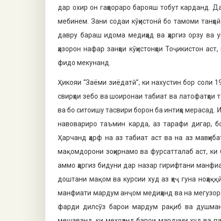
дар охир он гаҳвораро барояш тобут кар­данд. 
мебинем. Зани содаи кӯҳистонӣ бо тамоми танҳо
давру бараш идома медиҳад ва ҳаргиз орзу ва 
ҳазорон нафар занҳои кӯҳистонҳои Тоҷикистон а
фидо мекунанд.
Ҳикояи “Заёми зиёдатӣ”, ки нахустин бор соли 
свирҳои зебо ва шоиронаи табиат ва латофатҳои т
ва бо ситоишу тасвири борон ба интиҳо мерасад. 
навовариро таъмин карда, аз тарафи дигар, б
Ҳарчанд ҳарф на аз табиат аст ва на аз мавҳиб
мақомдорони зоҳирнамо ва фурсатталаб аст, ки 
аммо ҳаргиз бидуни дар назар гирифта­ни манфи
доштани мақом ва курсии худ аз ҳеҷ гуна ноҳақ
манфиати мардум анҷом медиҳанд ва на мегузора
фарди дилсӯз барои мардум рақиб ва душман
мешаванд, ки мехоҳанд барои мардуми худ ва па