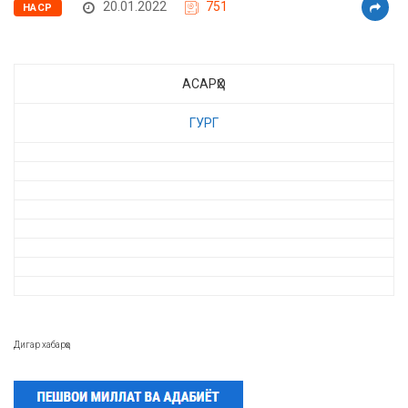
20.01.2022
751
НАСР
АСАРҲО
ГУРГ
Дигар хабарҳо