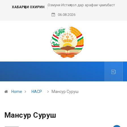
Озмуни Истиқлол дар арафаи ҷамъбаст
ХАБАРҲОИ ОХИРИН
06.08.2026
Home
НАСР
Мансур Суруш
Мансур Суруш