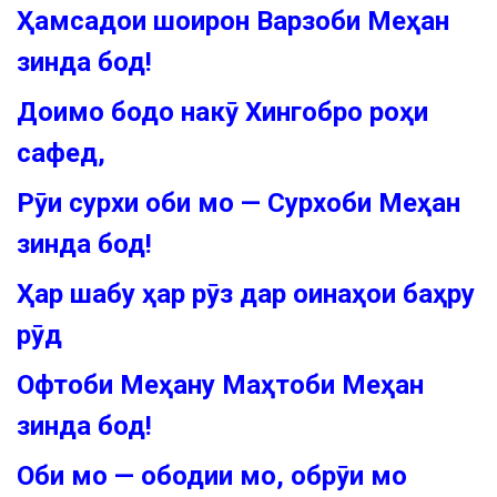
Ҳамсадои шоирон Варзоби Меҳан
зинда бод!
Доимо бодо накӯ Хингобро роҳи
сафед,
Рӯи сурхи оби мо — Сурхоби Меҳан
зинда бод!
Ҳар шабу ҳар рӯз дар оинаҳои баҳру
рӯд
Офтоби Меҳану Маҳтоби Меҳан
зинда бод!
Оби мо — ободии мо, обрӯи мо