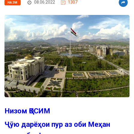
08.06.2022
1307
НАЗМ
Низом ҚОСИМ
Ҷӯю дарёҳои пур аз оби Меҳан