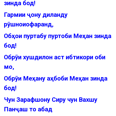
зинда бод!
Гармии ҷону диланду
рӯшноиофаранд,
Обҳои пуртабу пуртоби Меҳан зинда
бод!
Обрӯи хушдилон аст ибтикори оби
мо,
Обрӯи Меҳану аҳбоби Меҳан зинда
бод!
Чун Зарафшону Сиру чун Вахшу
Панҷаш то абад