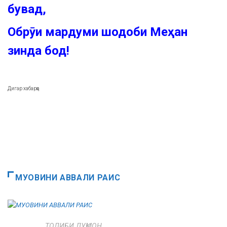
бувад,
Обрӯи мардуми шодоби Меҳан
зинда бод!
Дигар хабарҳо
МУОВИНИ АВВАЛИ РАИС
ТОЛИБИ ЛУҚМОН