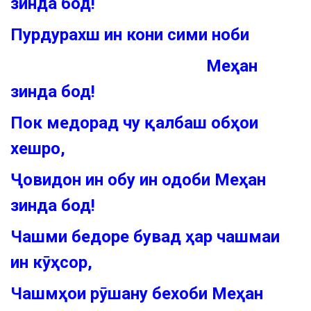
зинда бод!
Пурдурахш ин кони сими ноби
Меҳан
зинда бод!
Пок медорад чу қалбаш обҳои
хешро,
Ҷовидон ин обу ин одоби Меҳан
зинда бод!
Чашми бедоре бувад ҳар чашмаи
ин кӯҳсор,
Чашмҳои рӯшану бехоби Меҳан