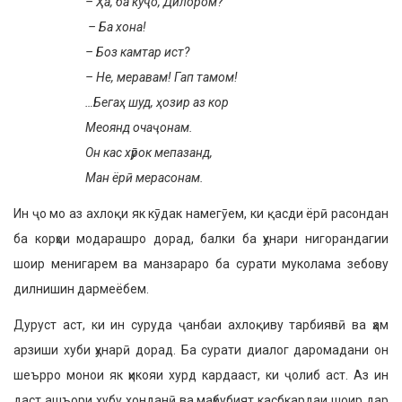
– Ҳа, ба куҷо, Дилором?
– Ба хона!
– Боз камтар ист?
– Не, меравам! Гап тамом!
…Бегаҳ шуд, ҳозир аз кор
Меоянд очаҷонам.
Он кас хӯрок мепазанд,
Ман ёрӣ мерасонам.
Ин ҷо мо аз ахлоқи як кӯдак намегӯем, ки қасди ёрӣ расондан
ба корҳои модарашро дорад, балки ба ҳунари нигорандагии
шоир менигарем ва манзараро ба сурати муколама зебову
дилнишин дармеёбем.
Дуруст аст, ки ин суруда ҷанбаи ахлоқиву тарбиявӣ ва ҳам
арзиши хуби ҳунарӣ дорад. Ба сурати диалог даромадани он
шеърро монои як ҳикояи хурд кардааст, ки ҷолиб аст. Аз ин
даст ашъори хубу хонданӣ ва маҳбубият касбкардаи шоир дар