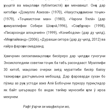
ҳуҷҷатӣ ва мақолаҳои публитсистӣ) ҳам менавишт. Онҳо дар
китобҳои «Домулло Азизов» (1970), «Нахустқаҳрамони тоҷик»
(1979), «Тоҷикистони ман» (1983), «Чароғи Ӯялӣ» (дар
ҳаммуаллифии Собири Шоҳонӣ,1996), «Соҳибҳунар» (1998),
«Писархонди алоқачиён» (1999), «Конибодом» (дар ду ҷилд),
«Меҳрпайванд» (2006), «Дурахши ситора (дар ду ҷилд, 2012) ва
ғайра фароҳам омадаанд.
Ҳамчунин силсиламақолаҳои бисёреро дар ҷилдҳои гуногуни
Энсиклопедияи советии тоҷик ба табъ расондааст. Муаллифи
30 китоб, мақолаю очерки зиёд мураттиби бисёр баёзу
тазкираҳои дастҷамъона мебошад. Дар фароварди сухан бо
пӯзиш аз руҳи устоди азиз Алӣ Бобоҷони пуркору пуриқтидор
як байт шеърашро бо андак тағйир муносиби ҳоли ӯ ироа
мекунем:
Рафт ӯ гарчи зи маҳфилҳои мо,