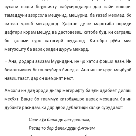
сухани ноҷои беҳуввияту сабукиродаеро дар пайи инкори
тамаддуни ҳазорсола мешунид, мешӯрид, ба ғазаб меомад, бо
ситеза ҷавоб мегардонд. Ҳафтае ду-се маротиба вориди
дафтари корам мешуд ва дастовезаш китобе буд, ки сатрҳояш
бо қалами сурх хатогирӣ шудаанд. Китобро рӯйи миз
мегузошту ба варақ задан шуруъ мекард.
–
Ана, додари азизам Муҳриддин, ин ҷо хатои фоҳиши вазн. Ин
бемантиқиву бетаносубиро бинед-а. Ана ин шеърро маҷбурӣ
навиштааст, дар он шеърият нест.
Амсоли ин даҳҳо эроди дигар мегирифту ба ҳоли адабиёт дилаш
месӯхт. Вақте бо тааммуқ китобҳояшро варақ мезадам, ба ин
дубайтӣ расидам, ки дар ҳавои дубайтиҳои халқӣ сурудааст:
Сари кӯҳи баланде дав-давонам,
Расад то бар фалак дуди фиғонам.