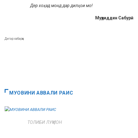
Дер хоҳад монд дар дилҳои мо!
Муҳриддин Сабурӣ
Дигар хабарҳо
МУОВИНИ АВВАЛИ РАИС
ТОЛИБИ ЛУҚМОН