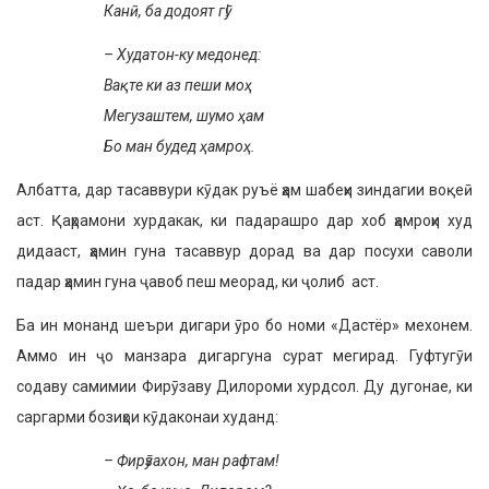
Канӣ, ба додоят гӯ!
– Худатон-ку медонед:
Вақте ки аз пеши моҳ
Мегузаштем, шумо ҳам
Бо ман будед ҳамроҳ.
Албатта, дар тасаввури кӯдак руъё ҳам шабеҳи зиндагии воқеӣ
аст. Қаҳрамони хурдакак, ки падарашро дар хоб ҳамроҳи худ
дидааст, ҳамин гуна тасаввур дорад ва дар посухи саволи
падар ҳамин гуна ҷавоб пеш меорад, ки ҷолиб аст.
Ба ин монанд шеъри дигари ӯро бо номи «Дастёр» мехонем.
Аммо ин ҷо манзара дигаргуна сурат мегирад. Гуфтугӯи
содаву самимии Фирӯзаву Дилороми хурдсол. Ду дугонае, ки
саргарми бозиҳои кӯдаконаи худанд:
– Фирӯзахон, ман рафтам!