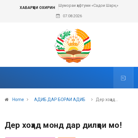
Шумораи ҳафтуми «Садои Шарқ»
Пешвои ҳаракати сулҳи ҷаҳонӣ
ХАБАРҲОИ ОХИРИН
07.08.2026
Home
АДИБ ДАР БОРАИ АДИБ
Дер хоҳад…
Дер хоҳад монд дар дилҳои мо!