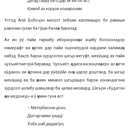
Дусад саҳву хато дар як китоб аст,
Қимоб аз корҳои ноширонам.
Устод Алӣ Бобоҷон мехост зебоии каломашро бо равиши
равонии сухан ба гӯши бачаҳо бирезад.
Аз ин рӯ пайи таркибу ибораороиҳои аҷибу болохонадор
намерафт ва ҳаргиз дар пайи ошноизудоӣ кардани калимаҳо
набуд. Вақте барои хурдсолон шеър мегуфт, мекӯшид аз пайи
ҷузъиётнигорӣ биравад. Ҷузъиёт, ҳодиса ва воқеаҳоеро аз ҳаёти
кӯдакон, ки ҳароина дар рӯёрӯйи онҳо қарор доштанд, ба шеър
мекашид ва ба ҳамин минвол шеърашро барои хонандагони
хурдсол ҷолибу шавқовар ба ҷилва меовард. Шеъри «Худатон
ҳам медонед»-и ӯ ҳамин гуна аст:
– Матлубахони доно,
Духтарчаяки хушрӯ,
Хоби шаб дидаатро,