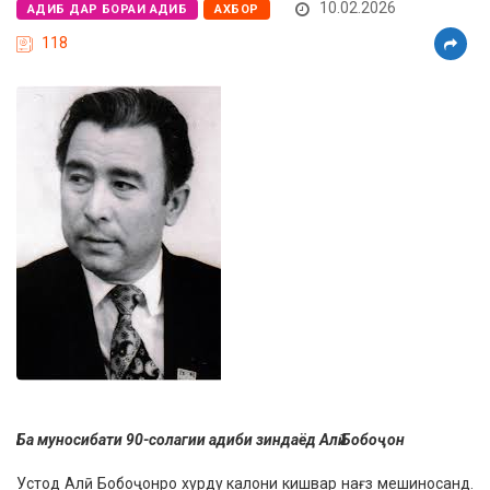
10.02.2026
АДИБ ДАР БОРАИ АДИБ
АХБОР
118
Ба муносибати 90-солагии адиби зиндаёд Алӣ Бобоҷон
Устод Алӣ Бобоҷонро хурду калони кишвар нағз мешиносанд.