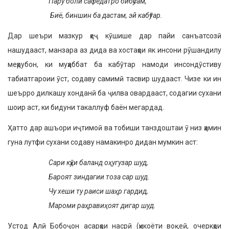
Пару боли сафедатро бибӯсам,
Биё, биншин ба дастам, эй кабӯтар.
Дар шеъри мазкур ҳеҷ кӯшише дар пайи санъатсозӣ
нашудааст, манзара аз дида ва хостаҳои як инсони рӯшандилу
меҳрубон, ки муҳаббат ба кабӯтар намоди инсондӯстиву
табиатгароии ӯст, содаву самимӣ тасвир шудааст. Чизе ки ин
шеърро дилкашу хонданӣ ба ҷилва овардааст, содагии сухани
шоир аст, ки бидуни такаллуф баён мегардад.
Ҳатто дар ашъори иҷтимоӣ ва тобиши танздоштаи ӯ низ ҳамин
гуна лутфи сухани содаву намакинро дидан мумкин аст:
Сари кӯҳи баланд оҳугузар шуд,
Бароят зиндагии тоза сар шуд.
Чу хеши ту раиси шаҳр гардид,
Мароми раҳравиҳоят дигар шуд.
Устод Алӣ Бобоҷон асарҳои насрӣ (ҳикоёти воқеӣ, очеркҳои