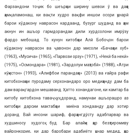
Фарзандони тоҷик бо шеърҳои ширину шевои ӯ ва даҳҳо
ҳамқаламонаш, ки вақти худро вақфи иншои осори ҳунарӣ
барои кӯдакону наврасон кардаанд, бузург шуданд ва ҳам
акнун ин ашъор гармдорандаи дили хурдсолони имрӯзу
фардо мебошад. То кунун китобҳои Алӣ Бобоҷон барои
кӯдакону наврасон ва ҷавонон дар мисоли «Бачаҳои хуб»
(1963), «Мусича» (1965), «Парвози орзу» (1971), «Некӣ ба некӣ»
(1975), «Осмондара» (1981), «Зардолуи маҳтобӣ» (1988), «Атри
кӯҳистон» (1993), «Алифбои парандаҳо» (2013) ва ғайра рафи
китобхонаҳои пуродаму серхонандаро оро медиҳанду дам ба
дам варақгардон мешаванд. Ҳатто хонандагоне, ки камтар ба
китобу китобхона таваҷҷуҳ доранд, намунаи ашъорашро аз
китобҳои дарсии мактабҳои миёна хондаанду дар хотир
доранд. Вай инсони шариф, фарҳангдӯсту адабпарвар ва
худшиносу худогоҳ буд. Бар алайҳи ҳар беэҳтиромиву
вайронкорие, ки дар баробари адабиёту ҳунар медид, ҳар