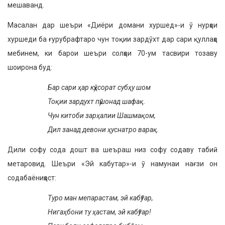
мешаванд.
Масалан дар шеъри «Диёри домани хуршед»-и ӯ нурҳои
хуршеди ба ғурубрафтаро чун тоқии зардӯхт дар сари қуллаҳо
мебинем, ки барои шеъри солҳои 70-ум тасвири тозаву
шоирона буд:
Бар сари ҳар кӯҳсорат субҳу шом
Тоқии зардухт пӯшонад шафақ.
Чун китоби зарҳалии Шашмақом,
Дил занад девони ҳуснатро варақ.
Дили софу сода дошт ва шеъраш низ софу содаву табиӣ
метаровид. Шеъри «Эй кабутар»-и ӯ намунаи нағзи он
содабаёниҳост:
Туро ман мепарастам, эй кабӯтар,
Нигаҳбони ту ҳастам, эй кабӯтар!