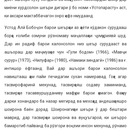
миёни хурдсолон шеъри дигари ӯ бо номи «Устопарасту» аст,
ки аксари мактаббачагон онро ҳифз нмудаанд.
Устод Алӣ Бобоҷон барои шеърҳои аз ҳаёти кӯдакон сурудааш
борҳо ғолиби озмуни рӯзномаву маҷаллаҳои ҷумҳуриявӣ шуд.
Дар ин радиф барои калонсолон низ шеър сурудааст ва
ашъораш дар маҷмуаҳое чун «Гули бодом» (1966), «Мавҷи
сурур» (1973), «Нилуфар» (1980), «Намаки зиндагӣ» (1986) ва ғ.
интишор ёфтаанд. Вай дар ашъори барои калонсолон
навиштааш ҳам пайи печидагии сухан намеравад. Гоҳе агар
тасвирофаринӣ мекунад, тасвирҳояш содаву заминианд,
тасвирҳое тасаввуршуданиву мафҳум барои ҳамагон. Фаҳму
дарки хонандаро ба назар мегирад ва мехоҳад андешаҳояшро
шоирона баён дорад. Шоиронагиҳои шеъри ӯ дар бештари
маврид, дар тасвирҳои шоирона ва вуқуъгароӣ, ки шеърро
бамаротиб пайванд ба рӯзгори воқеии инсон мекунад, рӯнамо