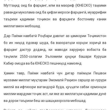
Муттаҳид оид ба фарҳанг, илм ва маориф (ЮНЕСКО) таҳкими
раванди муколама оид ба ҳифзи мероси фарҳангӣ, муаррифии
таърихи қадимаи тоҷикон ва фарҳанги бостониву ғании
миллатамон мебошад.
Дар Паёми навбатӣ Роҳбари давлат аз ҳамкории Тоҷикистон
бо ин ниҳод ёдовар шуда, ба вазоратҳои корҳои хориҷӣ ва
фарҳанг дастур доданд, ки маводи заруриро вобаста ба
таҷлили 2550-солагии Эъломияи ҳуқуқи башари Куруши
Кабир омода ва ба ЮНЕСКО пешниҳод намоянд.
Ҳамин тавр, Паёми навбатӣ чун ди­гар паёмҳои Пешвои
муззами миллат муҳтарам Эмомалӣ Раҳмон саршор аз ғурури
миллӣ ва ифтихори ватандорӣ буда, ҳуҷҷати сабзи ормонҳои
миллии мардуми тоҷик аст, ки яке аз миллатҳои қадимаи дунё
ва дорои таърихи беш аз шашҳазорсола мебошад.