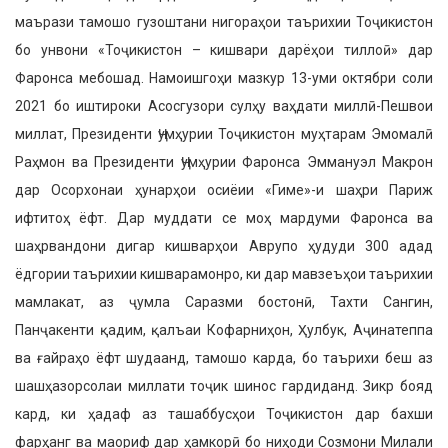
маърази тамошо гузоштани нигораҳои таърихии Тоҷикистон
бо унвони «Тоҷикистон – кишвари дарёҳои тиллоӣ» дар
Фаронса мебошад. Намо­ишгоҳи мазкур 13-уми октябри соли
2021 бо иштироки Асосгузори сулҳу ваҳдати миллӣ-Пешвои
миллат, Пре­зиденти Ҷумҳурии Тоҷикистон муҳта­рам Эмомалӣ
Раҳмон ва Президенти Ҷумҳурии Фаронса Эммануэл Макрон
дар Осорхонаи ҳунарҳои осиёии «Гиме»-и шаҳри Париж
ифтитоҳ ёфт. Дар муддати се моҳ мардуми Фаронса ва
шаҳрвандони дигар кишварҳои Ав­рупо ҳудуди 300 адад
ёдгории таъри­хии кишварамонро, ки дар мавзеъҳои таърихии
мамлакат, аз ҷумла Саразми бостонӣ, Тахти Сангин,
Панҷакенти қадим, қалъаи Кофарниҳон, Ҳулбук, Аҷинатеппа
ва ғайраҳо ёфт шудаанд, тамошо карда, бо таърихи беш аз
шашҳазорсолаи миллати тоҷик шинос гардиданд. Зикр бояд
кард, ки ҳадаф аз ташаббусҳои Тоҷикистон дар бахши
фарҳанг ва маориф дар ҳамкорӣ бо ниҳоди Созмони Милали