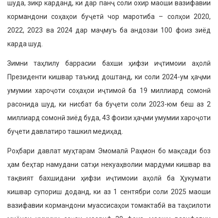
шуда, зикр карданд, ки дар панҷ соли охир маоши вазифавии
кормандони соҳаҳои буҷетӣ чор маротиба – солҳои 2020,
2022, 2023 ва 2024 дар маҷмуъ ба андозаи 100 фоиз зиёд
карда шуд.
Зимни таҳлилу баррасии бахши ҳифзи иҷтимоии аҳолӣ
Президенти ки­швар таъкид доштанд, ки соли 2024-ум ҳаҷми
умумии хароҷоти соҳаҳои иҷти­моӣ ба 19 миллиард сомонӣ
расонида шуд, ки нисбат ба буҷети соли 2023-юм беш аз 2
миллиард сомонӣ зиёд буда, 43 фоизи ҳаҷми умумии хароҷоти
буҷе­ти давлатиро ташкил медиҳад.
Роҳбари давлат муҳтарам Эмомалӣ Раҳмон бо мақсади боз
ҳам беҳтар намудани сатҳи некуаҳволии мардуми кишвар ва
тақвият бахшидани ҳифзи иҷтимоии аҳолӣ ба Ҳукумати
кишвар супориш доданд, ки аз 1 сентябри соли 2025 маоши
вазифавии кормандони муассисаҳои томактабӣ ва таҳсило­ти