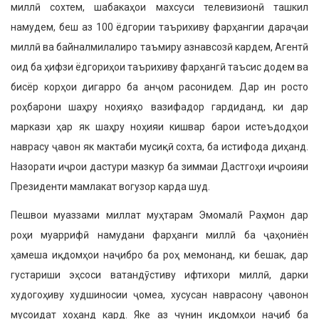
миллӣ сох­тем, шабакаҳои махсуси телевизионӣ ташкил
намудем, беш аз 100 ёдгории таърихиву фарҳангии дараҷаи
миллӣ ва байналмилалиро таъмиру азнавсозӣ кардем, Агентӣ
оид ба ҳифзи ёдгориҳои таърихиву фарҳангӣ таъсис додем ва
бисёр корҳои дигарро ба анҷом рас­онидем. Дар ин росто
роҳбарони шаҳру ноҳияҳо вазифадор гардиданд, ки дар
маркази ҳар як шаҳру ноҳияи кишвар барои истеъдодҳои
наврасу ҷавон як мактаби мусиқӣ сохта, ба истифода диҳанд.
Назорати иҷрои дастури маз­кур ба зиммаи Дастгоҳи иҷроияи
Пре­зиденти мамлакат вогузор карда шуд.
Пешвои муаззами миллат муҳтарам Эмомалӣ Раҳмон дар
роҳи муаррифӣ намудани фарҳанги миллӣ ба ҷаҳо­ниён
ҳамеша иқдомҳои наҷибро ба роҳ мемонанд, ки бешак, дар
густариши эҳсоси ватандӯстиву ифтихори миллӣ, дарки
худогоҳиву худшиносии ҷомеа, хусусан наврасону ҷавонон
мусоидат хоҳанд кард. Яке аз чунин иқдомҳои наҷиб ба