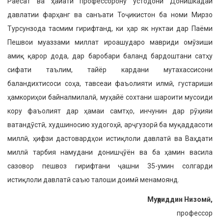
Раёсат ва ҳайати профессоро­ну устодони Донишкадаи
давлатии фарҳанг ва санъати Тоҷикистон ба номи Мирзо
Турсунзода тасмим ги­рифтанд, ки ҳар як нуктаи дар Паёми
Пешвои муаззами миллат ироашударо мавриди омӯзиши
амиқ қарор дода, дар баробари баланд бардоштани сатҳу
сифати таълим, тайёр кардани мутахассисони
баландихтисоси соҳа, тавсеаи фаъолияти илмӣ, густариши
ҳамкориҳои байналмилалӣ, муҳайё сохтани шароити мусоиди
кору фаъолият дар ҳамаи самтҳо, инчунин дар рӯҳияи
ватандӯстӣ, худшиносию худогоҳӣ, арҷгузорӣ ба муқаддасоти
миллӣ, ҳифзи дастовардҳои истиқло­ли давлатӣ ва Ваҳдати
миллӣ тарбия намудани донишҷӯён ва ба ҳамин ва­сила
сазовор пешвоз гирифтани ҷашни 35-умин солгарди
истиқлоли давлатӣ саъю талоши доимӣ менамоянд.
Муҳриддин Низомӣ,
профессор