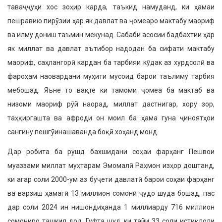
таваҷҷуҳи хос зоҳир карда, таъкид намуданд, ки ҳамаи
пешравию пирӯзии ҳар як дав­лат ва ҷомеаро мактабу маориф
ва илму дониш таъмин мекунад. Сабаби асосии бадбахтии ҳар
як миллат ва давлат эътибор надодан ба сифати мактабу
маориф, саҳлангорӣ кардан ба тарбияи кӯдак аз хурдсолӣ ва
фароҳам наовардани муҳити мусоид барои таъ­лиму тарбия
мебошад. Яъне то вақте ки тамоми ҷомеа ба мактаб ва
низоми маориф рӯй наорад, миллат дастнигар, хору зор,
таҳқиргашта ва афроди он моил ба ҳама гуна ҷиноятҳои
сангину пешгӯинашаванда боқӣ хоҳанд монд.
Дар робита ба рушд бахшидани соҳаи фарҳанг Пешвои
муаззами миллат муҳтарам Эмомалӣ Раҳмон изҳор доштанд,
ки агар соли 2000-ум аз буҷети давлатӣ барои соҳаи фарҳанг
ва варзиш ҳамагӣ 13 миллион сомонӣ ҷудо шуда бошад, пас
дар соли 2024 ин нишондиҳанда 1 миллиарду 716 миллион
сомониро ташкил дод. Гуфта шуд, ки тайи 33 соли истиқлоли