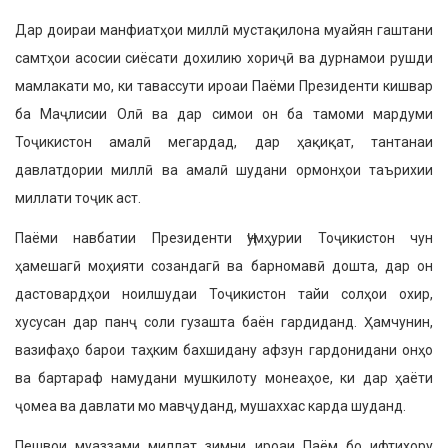
Дар доираи манфиатҳои миллӣ мустақилона муайян гаштани
самтҳои асосии сиёсати дохилию хориҷӣ ва дурнамои рушди
мамлакати мо, ки тавассути ироаи Паёми Президенти кишвар
ба Маҷлисии Олӣ ва дар симои он ба тамоми мардуми
Тоҷикистон амалӣ мегардад, дар ҳақиқат, тантанаи
давлатдории миллӣ ва амалӣ шудани ормонҳои таърихии
миллати тоҷик аст.
Паёми навбатии Президенти Ҷумҳу­рии Тоҷикистон чун
ҳамешагӣ моҳияти созандагӣ ва барномавӣ дошта, дар он
дастовардҳои ноилшудаи Тоҷики­стон тайи солҳои охир,
хусусан дар панҷ соли гузашта баён гардиданд. Ҳамчунин,
вазифаҳо барои таҳким бахшидану афзун гардонидани онҳо
ва бартараф намудани мушкилоту моне­аҳое, ки дар ҳаёти
ҷомеа ва давлати мо мавҷуданд, мушаххас карда шуданд.
Пешвои муаззами миллат зимни ироаи Паём бо ифтихору