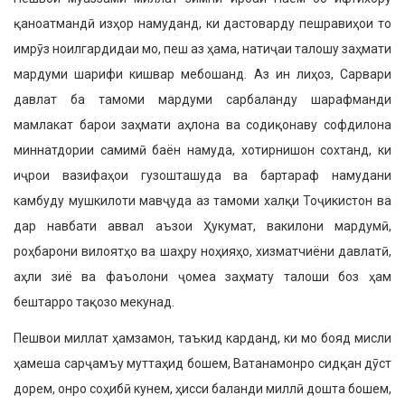
қаноатмандӣ изҳор намуданд, ки дастоварду пе­шравиҳои то
имрӯз ноилгардидаи мо, пеш аз ҳама, натиҷаи талошу заҳмати
мардуми шарифи кишвар мебошанд. Аз ин лиҳоз, Сарвари
давлат ба тамо­ми мардуми сарбаланду шарафманди
мамлакат барои заҳмати аҳлона ва содиқонаву софдилона
миннатдории самимӣ баён намуда, хотирнишон сохтанд, ки
иҷрои вазифаҳои гузошта­шуда ва бартараф намудани
камбуду мушкилоти мавҷуда аз тамоми халқи Тоҷикистон ва
дар навбати аввал аъзои Ҳукумат, вакилони мардумӣ,
роҳбарони вилоятҳо ва шаҳру ноҳи­яҳо, хизматчиёни давлатӣ,
аҳли зиё ва фаъолони ҷомеа заҳмату талоши боз ҳам
бештарро тақозо мекунад.
Пешвои миллат ҳамзамон, таъкид карданд, ки мо бояд мисли
ҳамеша сарҷамъу муттаҳид бошем, Ватана­монро сидқан дӯст
дорем, онро соҳибӣ кунем, ҳисси баланди миллӣ дошта бо­шем,