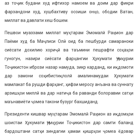
аз тоҷик будани худ ифтихор на­моем ва доим дар фикри
фарзандони худ, хушбахтиву осоиши онҳо, ободии Ватан,
миллат ва давлати хеш бошем.
Пешвои муаззами миллат муҳтарам Эмомалӣ Раҳмон дар
Паёми худ ба Маҷлиси Олӣ оид ба пешбурди сама­раноки
сиёсати дохилию хориҷӣ ва таъмини пешрафти соҳаҳои
гуногун, назири сиёсати фарҳангии Ҳукумати Ҷумҳурии
Тоҷикистон ибрози назар намуда, зикр карданд, ки иқдомоти
дар замони соҳибистиқлолӣ амалина­мудаи Ҳукумати
мамлакат ба рушди фарҳанг, ҳифзи меросу анъана ва сун­нату
арзишҳои миллӣ ва дар натиҷа ба раванди болоравии сатҳи
маънавиёти ҷомеа такони бузург бахшиданд.
Президенти кишвар муҳтарам Эмомалӣ Раҳмон аз иқдомҳои
шои­стаи Ҳукумати Ҷумҳурии Тоҷикистон дар самти баланд
бардоштани сатҳи зиндагии ҳамаи қишрҳои ҷомеа ёдовар