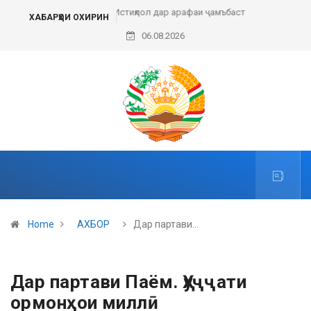
Набзи ғазали имрӯз
ХАБАРҲОИ ОХИРИН
06.08.2026
Home
АХБОР
Дар партави…
Дар партави Паём. Ҳуҷҷати
ормонҳои миллӣ