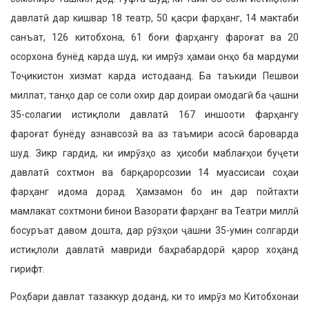
дав­латӣ дар кишвар 18 театр, 50 қасри фарҳанг, 14 мактаби
санъат, 126 ки­тобхона, 61 боғи фарҳангу фароғат ва 20
осорхона бунёд карда шуд, ки имрӯз ҳамаи онҳо ба мардуми
Тоҷикистон хизмат карда истодаанд. Ба таъкиди Пешвои
миллат, танҳо дар се соли охир дар доираи омодагӣ ба ҷашни
35-сола­гии истиқлоли давлатӣ 167 иншооти фарҳангу
фароғат бунёду азнавсозӣ ва аз таъ­мири асосӣ бароварда
шуд. Зикр гардид, ки имрӯзҳо аз ҳисоби маблағҳои буҷе­ти
давлатӣ сохтмон ва барқарорсозии 14 муасси­саи соҳаи
фарҳанг идома дорад. Ҳамзамон бо ин дар пойтахти
мамлакат сохтмони бинои Вазорати фарҳанг ва Театри миллӣ
босуръат да­вом дошта, дар рӯзҳои ҷашни 35-умин солгарди
истиқлоли давлатӣ мавриди баҳрабардорӣ қарор хоҳанд
гирифт.
Роҳбари давлат тазаккур доданд, ки то имрӯз мо Китобхонаи