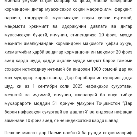
миёнаи умумии соҳаи маориф 30 фоиз, маоши вазифавии
кормандони дигар муассисаҳои соҳаи маориф,илм, фарҳанг,
варзиш, тандурустӣ, муасси­саҳои соҳаи ҳифзи иҷтимоӣ,
мақомоти ҳокимият ва идоракунии давлатӣ ва дигар
муассисаҳои буҷетӣ, инчунин, стипендияҳо 20 фоиз, музди
меҳнати амалкунандаи кормандони мақомоти ҳифзи ҳуқуқ,
хизматчиёни ҳарбӣ ва дигар кормандони ин мақомот 20 фоиз
зиёд карда шуда, ҳадди ақалли музди меҳнат барои тамоми
соҳаҳои иқтисо­диву иҷтимоӣ ба андозаи 1000 сомонӣ дар як
моҳ муқаррар карда шавад. Дар баробари ин супориш дода
шуд, ки аз 1 сентябри соли 2025 нафақаҳои суғур­тавӣ,
меҳнатӣ ва иҷтимоӣ, инчунин, иловапулӣ ба онҳо тибқи
муқаррароти моддаи 51 Қонуни Ҷумҳурии Тоҷикис­тон “Дар
бораи нафақаҳои суғуртавӣ ва давлатӣ” ва андозаи нафақаи
заминавӣ 10 фоиз зиёд, яъне индексатсия карда шавад.
Пешвои миллат дар Паёми навбатӣ ба рушди соҳаи маориф