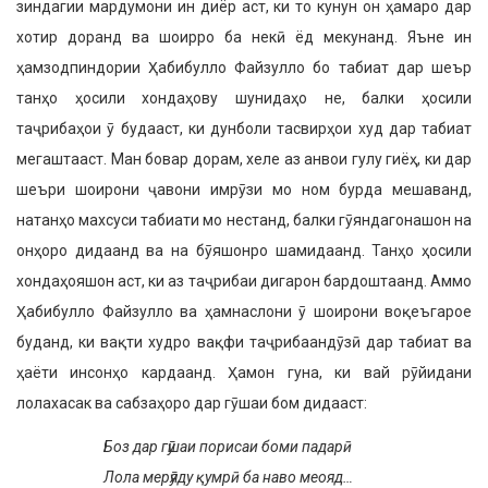
зиндагии мардумони ин диёр аст, ки то кунун он ҳамаро дар
хотир доранд ва шоирро ба некӣ ёд мекунанд. Яъне ин
ҳамзодпиндории Ҳабибулло Файзулло бо табиат дар шеър
танҳо ҳосили хондаҳову шунидаҳо не, балки ҳосили
таҷрибаҳои ӯ будааст, ки дунболи тасвирҳои худ дар табиат
мегаштааст. Ман бовар дорам, хеле аз анвои гулу гиёҳ, ки дар
шеъри шоирони ҷавони имрӯзи мо ном бурда мешаванд,
натанҳо махсуси табиати мо нестанд, балки гӯяндагонашон на
онҳоро дидаанд ва на бӯяшонро шамидаанд. Танҳо ҳосили
хондаҳояшон аст, ки аз таҷрибаи дигарон бардоштаанд. Аммо
Ҳабибулло Файзулло ва ҳамнаслони ӯ шоирони воқеъгарое
буданд, ки вақти худро вақфи таҷрибаандӯзӣ дар табиат ва
ҳаёти инсонҳо кардаанд. Ҳамон гуна, ки вай рӯйидани
лолахасак ва сабзаҳоро дар гӯшаи бом дидааст:
Боз дар гӯшаи порисаи боми падарӣ
Лола мерӯяду қумрӣ ба наво меояд…