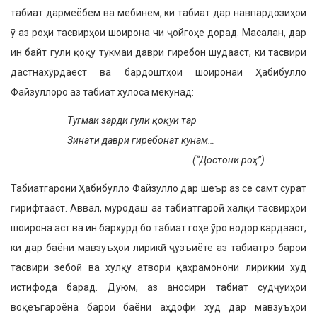
табиат дармеёбем ва мебинем, ки табиат дар навпардозиҳои
ӯ аз роҳи тасвирҳои шоирона чи ҷойгоҳе дорад. Масалан, дар
ин байт гули қоқу тукмаи даври гиребон шудааст, ки тасвири
дастнахӯрдаест ва бардоштҳои шоиронаи Ҳабибулло
Файзуллоро аз табиат хулоса мекунад:
Тугмаи зарди гули қоқуи тар
Зинати даври гиребонат кунам…
(“Достони роҳ”)
Табиатгароии Ҳабибулло Файзулло дар шеър аз се самт сурат
гирифтааст. Аввал, муродаш аз табиатгароӣ халқи тасвирҳои
шоирона аст ва ин бархурд бо табиат гоҳе ӯро водор кардааст,
ки дар баёни мавзуъҳои лирикӣ ҷузъиёте аз табиатро барои
тасвири зебоӣ ва хулқу атвори қаҳрамонони лирикии худ
истифода барад. Дуюм, аз аносири табиат судҷӯиҳои
воқеъгароёна барои баёни аҳдофи худ дар мавзуъҳои