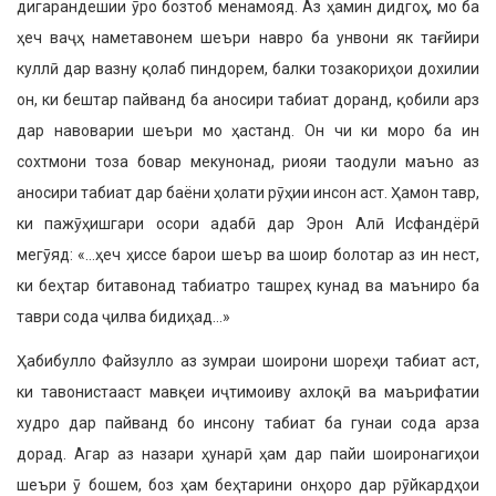
дигарандешии ӯро бозтоб менамояд. Аз ҳамин дидгоҳ, мо ба
ҳеч ваҷҳ наметавонем шеъри навро ба унвони як тағйири
куллӣ дар вазну қолаб пиндорем, балки тозакориҳои дохилии
он, ки бештар пайванд ба аносири табиат доранд, қобили арз
дар навоварии шеъри мо ҳастанд. Он чи ки моро ба ин
сохтмони тоза бовар мекунонад, риояи таодули маъно аз
аносири табиат дар баёни ҳолати рӯҳии инсон аст. Ҳамон тавр,
ки пажӯҳишгари осори адабӣ дар Эрон Алӣ Исфандёрӣ
мегӯяд: «…ҳеч ҳиссе барои шеър ва шоир болотар аз ин нест,
ки беҳтар битавонад табиатро ташреҳ кунад ва маъниро ба
таври сода ҷилва бидиҳад…»
Ҳабибулло Файзулло аз зумраи шоирони шореҳи табиат аст,
ки тавонистааст мавқеи иҷтимоиву ахлоқӣ ва маърифатии
худро дар пайванд бо инсону табиат ба гунаи сода арза
дорад. Агар аз назари ҳунарӣ ҳам дар пайи шоиронагиҳои
шеъри ӯ бошем, боз ҳам беҳтарини онҳоро дар рӯйкардҳои