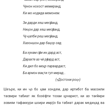
Чунон нохост мемиранд,
Ки мо нодида мемонем.
Зи дарди хеш месӯзанд,
Ниҳон дар хеш месӯзанд,
Чу қалби реш месӯзанд,
Хазоншон дар баҳор ояд.
Ба хунам сӯзи ин дард аст,
Дарахте аз чӣ рӯзард аст,
Ки дил бо меҳр парвардаст,
Ба армон вақти гул мирад…
(«Достони роҳ»)
Шеъре, ки ин ҷо бо ҳам хондем, дар иртибот ба масоили
тасвири табиат як бозёфти тозаи ҳунарист, ки аз тағйири
зовияи тафаккури шоири имрӯз ба табиат дарак медиҳад ва