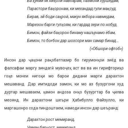
Ба ҳукми як ниҳоли навбарам, пазмони хуршедам,
Парастори баҳоронам, ки механдад гули мақсуд.
Бирав, эй боди саҳроӣ, макун якбора навмедам,
Марезон барги гулҳоям, ки гардад зери по нобуд.
Бимон, файзи баҳорон бинаму нашъунамо ёбам,
Бимон, то боғбон дар шохсори ман самар бинад…
(«Обшори офтоб»)
Инсон дар ҷаҳони рақобатпазир бо гирумонҳои зиёд ва
фалсафаи маргу зиндагӣ мувоҷеҳ аст ва ва ин гирифториҳо
гоҳе монеи нигоҳи мо барои дидани марги дарахтон
мешаванд. Дар имтидоди замон, ки мо аз бузургони худ
дуртар мешаваем, ҳамон андоза онҳо бузургтар ба ҷилва
меоянд. Ин дарахтони шеъри Ҳабибулло Файзулло, ки
маргашонро сода пиндоштаем, намоди инсон дар шеъранд:
Дарахтон рост мемиранд,
Чаман барҷост, мемиранд.