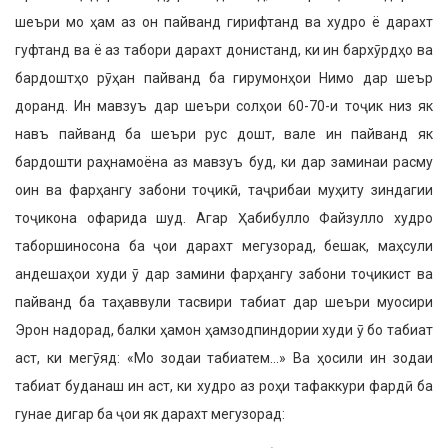
шеъри мо ҳам аз он пайванд гирифтанд ва худро ё дарахт
гуфтанд ва ё аз табори дарахт донистанд, ки ин бархӯрдҳо ва
бардоштҳо рӯҳан пайванд ба гирумонҳои Нимо дар шеър
доранд. Ин мавзуъ дар шеъри солҳои 60-70-и тоҷик низ як
навъ пайванд ба шеъри рус дошт, вале ин пайванд як
бардошти раҳнамоёна аз мавзуъ буд, ки дар заминаи расму
оин ва фарҳангу забони тоҷикӣ, таҷрибаи муҳиту зиндагии
тоҷикона офарида шуд. Агар Ҳабибулло Файзулло худро
таборшиносона ба ҷои дарахт мегузорад, бешак, маҳсули
андешаҳои худи ӯ дар замини фарҳангу забони тоҷикист ва
пайванд ба таҳаввули тасвири табиат дар шеъри муосири
Эрон надорад, балки ҳамон ҳамзодпиндории худи ӯ бо табиат
аст, ки мегӯяд: «Мо зодаи табиатем…» Ва ҳосили ин зодаи
табиат буданаш ин аст, ки худро аз роҳи тафаккури фардӣ ба
гунае дигар ба ҷои як дарахт мегузорад: