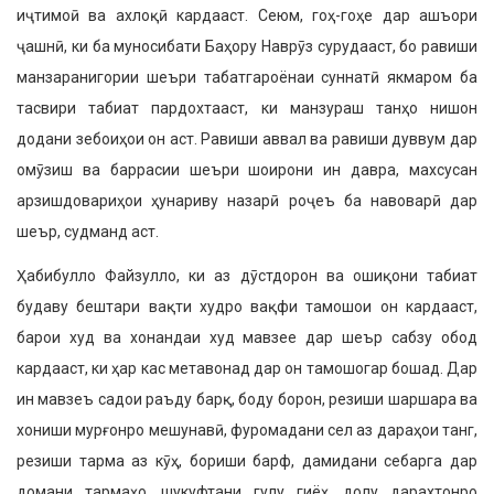
иҷтимоӣ ва ахлоқӣ кардааст. Сеюм, гоҳ-гоҳе дар ашъори
ҷашнӣ, ки ба муносибати Баҳору Наврӯз сурудааст, бо равиши
манзаранигории шеъри табатгароёнаи суннатӣ якмаром ба
тасвири табиат пардохтааст, ки манзураш танҳо нишон
додани зебоиҳои он аст. Равиши аввал ва равиши дуввум дар
омӯзиш ва баррасии шеъри шоирони ин давра, махсусан
арзишдовариҳои ҳунариву назарӣ роҷеъ ба навоварӣ дар
шеър, судманд аст.
Ҳабибулло Файзулло, ки аз дӯстдорон ва ошиқони табиат
будаву бештари вақти худро вақфи тамошои он кардааст,
барои худ ва хонандаи худ мавзее дар шеър сабзу обод
кардааст, ки ҳар кас метавонад дар он тамошогар бошад. Дар
ин мавзеъ садои раъду барқ, боду борон, резиши шаршара ва
хониши мурғонро мешунавӣ, фуромадани сел аз дараҳои танг,
резиши тарма аз кӯҳ, бориши барф, дамидани себарга дар
домани тармаҳо, шукуфтани гулу гиёҳ, долу дарахтонро