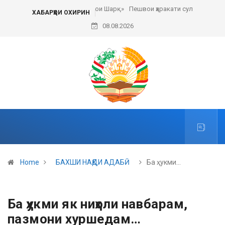
Пешвои ҳаракати сулҳи ҷаҳонӣ
ХАБАРҲОИ ОХИРИН
08.08.2026
Home
БАХШИ НАҚДИ АДАБӢ
Ба ҳукми…
Ба ҳукми як ниҳоли навбарам,
пазмони хуршедам…