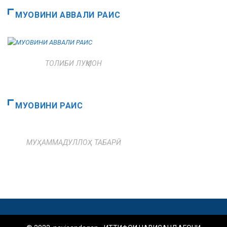
МУОВИНИ АВВАЛИ РАИС
ТОЛИБИ ЛУҚМОН
МУОВИНИ РАИС
МУҲАММАДУЛЛОҲ ТАБАРӢ