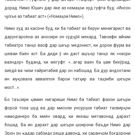
дорад. Нимо Юшич дар яке аз номаҳои худ гуфта буд: «Инсон
ҷузъе аз табиат аст» («Номаҳои Нимо»).
Нимо худ аз касоне буд, ки ба табиат аз берун менигарист ва
дарунгароёна аз аносири он судҷӯӣ мекард. Тавсифи айнии
табиатро танҳо васф дар шеър медонист, ки дорои фурм ва
шеваи баён аст. Ба диди ӯ ин даст ашъор танҳо як «насри
вазндор» буданд, ки мегуфт: «…агар вазн ба ҳам бихӯрад,
зиёдӣ ва чизи ғайритабиӣ дар он набошад. Ба дур андохтани
ин муқовала аввалпоя барои татҳир ва таҳзиби шеъри
мост…».
Бо таъсири ҳамин нигариши Нимо ба табиат фазои шеъри
форсӣ тоза шуд ва дар мисоли унсурҳои табиат тасвирҳои
намодинеро ба миён овард, ки якеаш метавонад дарахт
бошад. Ва ин дарахт дар шеъри шоирони баъди Нимо дар
Эрон он қадар сабзиду реша давонд, ки саранҷом боғдорони