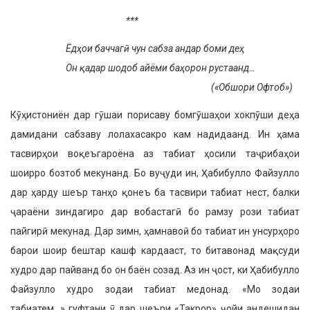
***
Ёдҳои баччагӣ чун сабза андар боми деҳ
Он қадар шодоб айёми баҳорон рустаанд…
(«Обшори Офтоб»)
Кӯҳистониён дар гӯшаи порисаву бомгӯшаҳои хокпӯши деҳа
дамидани сабзаву лолахасакро кам надидаанд. Ин ҳама
тасвирҳои воқеъгароёна аз табиат ҳосили таҷрибаҳои
шоирро бозтоб мекунанд. Бо вуҷуди ин, Ҳабибулло Файзулло
дар ҳарду шеър танҳо қонеъ ба тасвири табиат нест, балки
ҷараёни зиндагиро дар вобастагӣ бо рамзу рози табиат
пайгирӣ мекунад. Дар зимн, ҳамнавоӣ бо табиат ин унсурҳоро
барои шоир бештар кашф кардааст, то битавонад мақсуди
худро дар пайванд бо он баён созад. Аз ин ҷост, ки Ҳабибулло
Файзулло худро зодаи табиат медонад. «Мо зодаи
табиатем…» гуфтани ӯ дар шеъри «Такрор» ҷойи андешидан