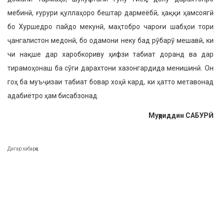
мебинӣ, ғурури қуллаҳоро бештар дармеёбӣ, ҳаққи ҳамсоягӣ
бо Хуршедро пайдо мекунӣ, маҳтобро чароғи шабҳои тори
ҷангалистон медонӣ, бо одамони неку бад рӯбарӯ мешавӣ, ки
чи нақше дар харобкориву ҳифзи табиат доранд ва дар
тирамоҳонаш ба сӯги дарахтони хазонгардида менишинӣ. Он
гоҳ ба муъҷизаи табиат бовар хоҳӣ кард, ки ҳатто метавонад
адабиётро ҳам бисабзонад.
Муҳриддин САБУРӢ
Дигар хабарҳо