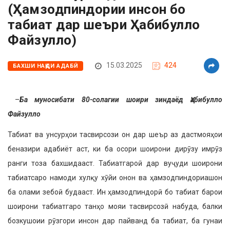
(Ҳамзодпиндории инсон бо
табиат дар шеъри Ҳабибулло
Файзулло)
15.03.2025
424
БАХШИ НАҚДИ АДАБӢ
–
Ба муносибати 80-солагии шоири зиндаёд Ҳабибулло
Файзулло
Табиат ва унсурҳои тасвирсози он дар шеър аз дастмояҳои
беназири адабиёт аст, ки ба осори шоирони дирӯзу имрӯз
ранги тоза бахшидааст. Табиатгароӣ дар вуҷуди шоирони
табиатсаро намоди хулқу хӯйи онон ва ҳамзодпиндориашон
ба олами зебоӣ будааст. Ин ҳамзодпиндорӣ бо табиат барои
шоирони табиатгаро танҳо мояи тасвирсозӣ набуда, балки
бозкушоии рӯзгори инсон дар пайванд ба табиат, ба гунаи