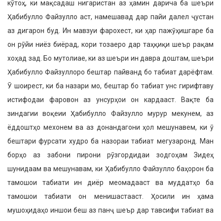
кӯтоҳ, ки мақсадаш нигаристан аз ҳамин дарича ба шеъри
Ҳабибулло Файзулло аст, намешавад дар пайи далел ҷустан
аз дигарон буд. Ин мавзуи фарохест, ки ҳар пажӯҳишгаре ба
он рӯйи ниёз биёрад, кори тозаеро дар таҳқиқи шеър рақам
хоҳад зад. Бо мутолиае, ки аз шеъри ин давра доштам, шеъри
Ҳабибулло Файзуллоро бештар пайванд бо табиат дарёфтам.
Ӯ шоирест, ки ба назари мо, бештар бо табиат унс гирифтаву
истифодаи фаровон аз унсурҳои он кардааст. Вақте ба
зиндагии воқеии Ҳабибулло Файзулло мурур мекунем, аз
ёддоштҳо мехонем ва аз донандагони ҳол мешунавем, ки ӯ
бештари фурсати худро ба назораи табиат мегузаронд. Ман
борҳо аз забони пирони рӯзгордидаи зодгоҳам Зидеҳ
шунидаам ва мешунавам, ки Ҳабибулло Файзулло баҳорон ба
тамошои табиати ин диёр меомадааст ва муддатҳо ба
тамошои табиати он менишастааст. Ҳосили ин ҳама
мушоҳидаҳо иншои беш аз панҷ шеър дар тавсифи табиат ва