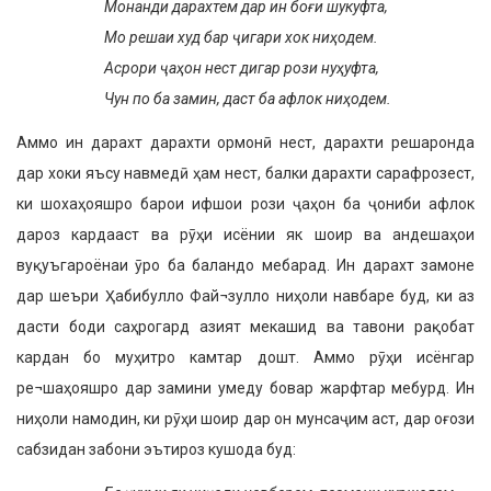
Монанди дарахтем дар ин боғи шукуфта,
Мо решаи худ бар ҷигари хок ниҳодем.
Асрори ҷаҳон нест дигар рози нуҳуфта,
Чун по ба замин, даст ба афлок ниҳодем.
Аммо ин дарахт дарахти ормонӣ нест, дарахти решаронда
дар хоки яъсу навмедӣ ҳам нест, балки дарахти сарафрозест,
ки шохаҳояшро барои ифшои рози ҷаҳон ба ҷониби афлок
дароз кардааст ва рӯҳи исёнии як шоир ва андешаҳои
вуқуъгароёнаи ӯро ба баландо мебарад. Ин дарахт замоне
дар шеъри Ҳабибулло Фай¬зулло ниҳоли навбаре буд, ки аз
дасти боди саҳрогард азият мекашид ва тавони рақобат
кардан бо муҳитро камтар дошт. Аммо рӯҳи исёнгар
ре¬шаҳояшро дар замини умеду бовар жарфтар мебурд. Ин
ниҳоли намодин, ки рӯҳи шоир дар он мунсаҷим аст, дар оғози
сабзидан забони эътироз кушода буд: