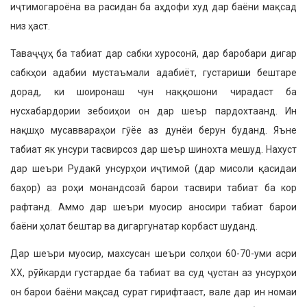
иҷтимогароёна ва расидан ба аҳдофи худ дар баёни мақсад
низ ҳаст.
Таваҷҷуҳ ба табиат дар сабки хуросонӣ, дар баробари дигар
сабкҳои адабии мустаъмали адабиёт, густариши бештаре
дорад, ки шоиронаш чун наққошони чирадаст ба
нусхабардории зебоиҳои он дар шеър пардохтаанд. Ин
нақшҳо мусаввараҳои гӯёе аз дунёи берун буданд. Яъне
табиат як унсури тасвирсоз дар шеър шинохта мешуд. Нахуст
дар шеъри Рудакӣ унсурҳои иҷтимоӣ (дар мисоли қасидаи
баҳор) аз роҳи монандсозӣ барои тасвири табиат ба кор
рафтанд. Аммо дар шеъри муосир аносири табиат барои
баёни ҳолат бештар ва дигаргунатар корбаст шуданд.
Дар шеъри муосир, махсусан шеъри солҳои 60-70-уми асри
ХХ, рӯйкарди густардае ба табиат ва суд ҷустан аз унсурҳои
он барои баёни мақсад сурат гирифтааст, вале дар ин номаи