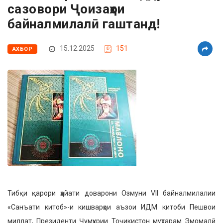
сазовори Ҷоизаҳои
байналмилалӣ гаштанд!
15.12.2025
151
АХБОР
Тибқи қарори ҳайати доварони Озмуни VII байналмилалии
«Санъати китоб»-и кишварҳои аъзои ИДМ китоби Пешвои
миллат, Президенти Ҷумҳурии Тоҷикистон муҳтарам Эмомалӣ