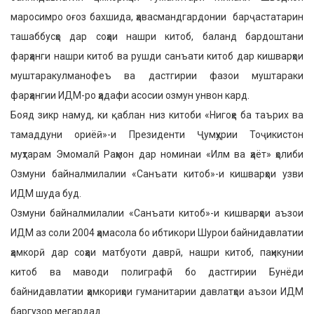
маросимро оғоз бахшида, ҳавасмандгардонии барҷастатарин
ташаббусҳо дар соҳаи нашри китоб, баланд бардоштани
фарҳанги нашри китоб ва рушди санъати китоб дар кишварҳои
муштаракулманофеъ ва дастгирии фазои муштараки
фарҳангии ИДМ-ро ҳадафи асосии озмун унвон кард.
Бояд зикр намуд, ки қаблан низ китоби «Нигоҳе ба таърих ва
тамаддуни ориёӣ»-и Президенти Ҷумҳурии Тоҷикистон
муҳтарам Эмомалӣ Раҳмон дар номинаи «Илм ва ҳаёт» ҳолиби
Озмуни байналмилалии «Санъати китоб»-и кишварҳои узви
ИДМ шуда буд.
Озмуни байналмилалии «Санъати китоб»-и кишварҳои аъзои
ИДМ аз соли 2004 ҳамасола бо ибтикори Шурои байнидавлатии
ҳамкорӣ дар соҳаи матбуоти даврӣ, нашри китоб, паҳнкунии
китоб ва маводи полиграфӣ бо дастгирии Бунёди
байнидавлатии ҳамкориҳои гуманитарии давлатҳои аъзои ИДМ
баргузор мегардад.