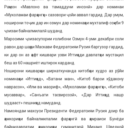
Раҳмон «Мавлоно ва тамаддуни инсонӣ» дар номинаи
«Муколамаи фарҳангҳо» сазовори ҷойи аввал гардид. Дар умум,
ноширони тоҷик дар ин озмун дар номинаҳои мухталиф соҳиби 9
ҷоизаи байналмилалӣ шуданд.
Маросими ҷоизасупории ғолибони Озмун 4-уми декабри соли
равон дар шаҳри Маскави Федератсияи Русия баргузор гардид,
ки дар он аз ҳафт кишвари узви Иттиҳоди давлатҳои мустақил
беш аз 60 нашриёт иштирок карданд.
Ноширони кишварҳои ширкаткунанда китобҳои худро аз рўйи
номинаҳои «Иттиҳод», «Ватани ман», «Китоб барои кўдакону
наврасон», «Илм ва маориф», «Муколамаи фарҳангҳо», «Китоби
мусаввар», «Санъати тасвирсозӣ», «Дар Иттиҳод нашр
шудааст» пешниҳод намуданд.
Намояндаи махсуси Президенти Федератсияи Русия доир ба
ҳамкориҳои байналмилалии фарҳангӣ ва ҳамраиси Бунёди
байнидавлатии ҳамкориҳои гуманитарӣ Михаил Шведкой