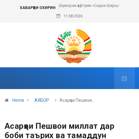
Шумораи ҳафтуми «Садои Шарқ»
ХАБАРҲОИ ОХИРИН
11.08.2026
Home
АХБОР
Асарҳои Пешвои…
Асарҳои Пешвои миллат дар
боби таърих ва тамаддун