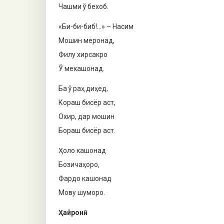
Чашми ў бехоб.
«Би-би-биб!…» – Насим
Мошин меронад,
Филу хирсакро
Ў мекашонад.
Ба ў раҳ диҳед,
Кораш бисёр аст,
Охир, дар мошин
Бораш бисёр аст.
Ҳоло кашонад
Бозичаҳоро,
Фардо кашонад
Мову шуморо.
Ҳайронӣ