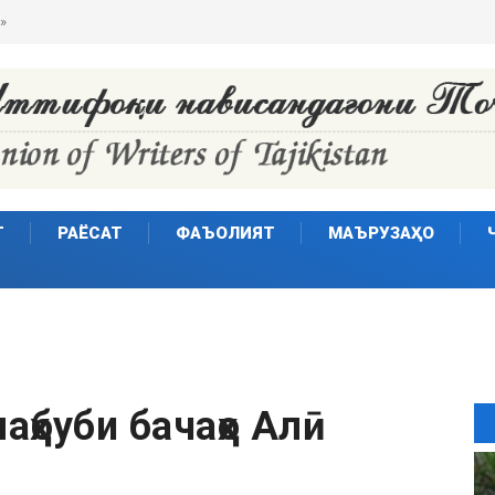
Т
РАЁСАТ
ФАЪОЛИЯТ
МАЪРУЗАҲО
аҳбуби бачаҳо Алӣ