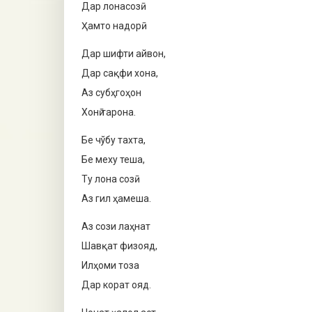
Дар лонасозӣ
Ҳамто надорӣ.
Дар шифти айвон,
Дар сақфи хона,
Аз субҳгоҳон
Хонӣ тарона.
Бе чўбу тахта,
Бе меху теша,
Ту лона созӣ
Аз гил ҳамеша.
Аз сози лаҳнат
Шавқат физояд,
Илҳоми тоза
Дар корат ояд.