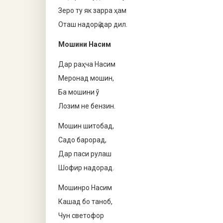
Зеро ту як зарра ҳам
Оташ надорӣ дар дил.
Мошини Насим
Дар раҳча Насим
Меронад мошин,
Ба мошини ў
Лозим не бензин.
Мошин шитобад,
Садо барорад,
Дар паси рулаш
Шофир надорад.
Мошинро Насим
Кашад бо таноб,
Чун светофор