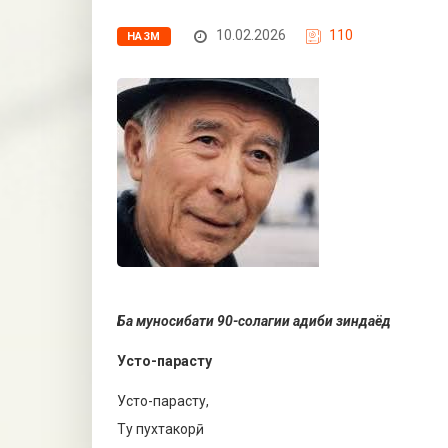
10.02.2026
110
НАЗМ
Ба муносибати 90-солагии адиби зиндаёд
Усто-парасту
Усто-парасту,
Ту пухтакорӣ,