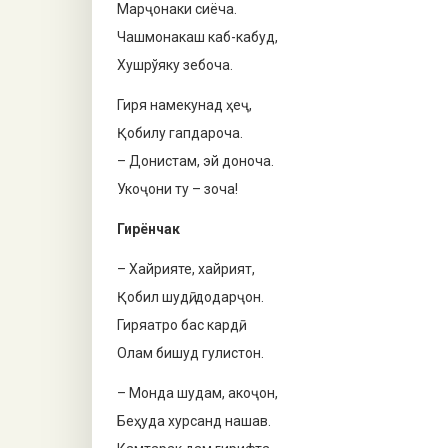
Марҷонаки сиёча.
Чашмонакаш каб-кабуд,
Хушрўяку зебоча.
Гиря намекунад ҳеҷ,
Қобилу гапдароча.
– Донистам, эй доноча.
Укоҷони ту – зоча!
Гирёнчак
– Хайрияте, хайрият,
Қобил шудӣ, додарҷон.
Гиряатро бас кардӣ,
Олам бишуд гулистон.
– Монда шудам, акоҷон,
Беҳуда хурсанд нашав.