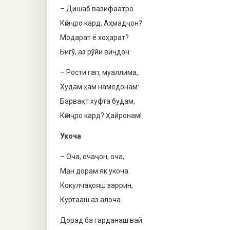
– Дишаб вазифаатро
Кӣ иҷро кард, Аҳмадҷон?
Модарат ё хоҳарат?
Бигў, аз рўйи виҷдон.
– Рости гап, муаллима,
Худам ҳам намедонам:
Барвақт хуфта будам,
Кӣ иҷро кард? Ҳайронам!
Укоча
– Оча, очаҷон, оча,
Ман дорам як укоча.
Кокулчаҳояш заррин,
Куртааш аз алоча.
Дорад ба гарданаш вай