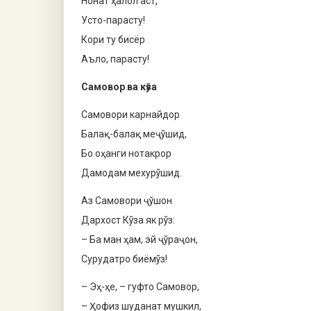
Нонат ҳалол аст,
Усто-парасту!
Кори ту бисёр
Аъло, парасту!
Самовор ва кӯза
Самовори карнайдор
Балақ-балақ меҷўшид,
Бо оҳанги нотакрор
Дамодам мехурўшид.
Аз Самовори ҷўшон
Дархост Кўза як рўз:
– Ба ман ҳам, эй ҷўраҷон,
Сурудатро биёмўз!
– Эҳ-ҳе, – гуфто Самовор,
– Ҳофиз шуданат мушкил,