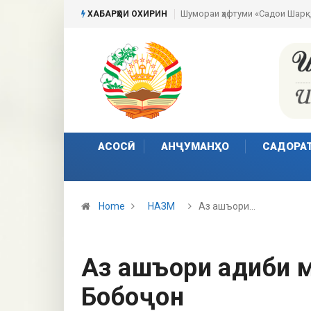
Пешвои ҳаракати сулҳи ҷаҳонӣ
ХАБАРҲОИ ОХИРИН
АСОСӢ
АНҶУМАНҲО
САДОРА
Home
НАЗМ
Аз ашъори…
Аз ашъори адиби м
Бобоҷон