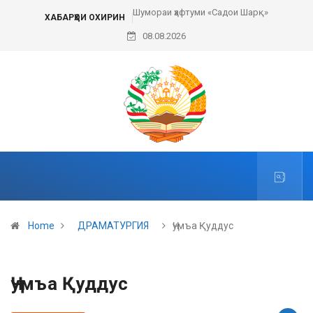
Шумораи ҳафтуми «Садои Шарқ»
ХАБАРҲОИ ОХИРИН
08.08.2026
Home
ДРАМАТУРГИЯ
Ҷумъа Қуддус
Ҷумъа Қуддус