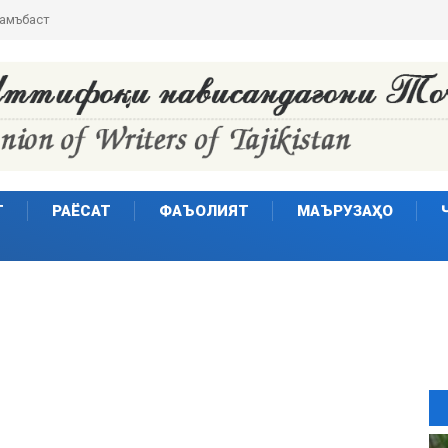
ҷамъбаст
Т
РАЁСАТ
ФАЪОЛИЯТ
МАЪРУЗАҲО