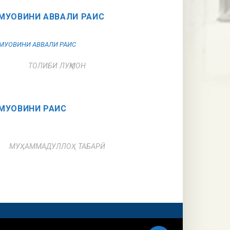
МУОВИНИ АВВАЛИ РАИС
ТОЛИБИ ЛУҚМОН
МУОВИНИ РАИС
МУҲАММАДУЛЛОҲ ТАБАРӢ