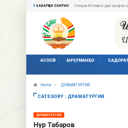
Озмуни Истиқлол дар арафаи 
ХАБАРҲОИ ОХИРИН
АСОСӢ
АНҶУМАНҲО
САДОРА
Home
ДРАМАТУРГИЯ
CATEGORY : ДРАМАТУРГИЯ
ДРАМАТУРГИЯ
Нур Табаров