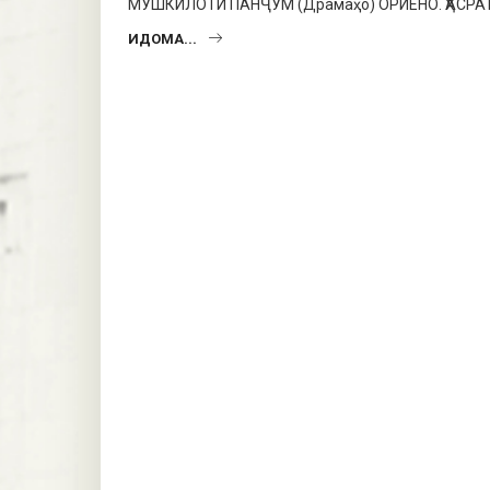
МУШКИЛОТИ ПАНҶУМ (Драмаҳо) ОРИЁНО. ҲАСР
ИДОМА...