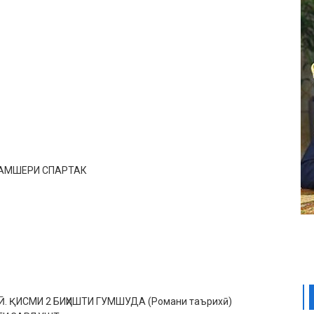
ШАМШЕРИ СПАРТАК
Ӣ. ҚИСМИ 2 БИҲИШТИ ГУМШУДА (Романи таърихӣ)