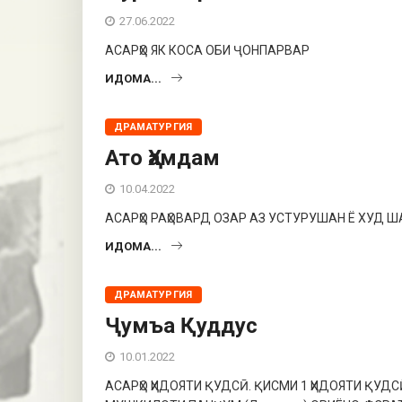
27.06.2022
АСАРҲО ЯК КОСА ОБИ ҶОНПАРВАР
ИДОМА...
ДРАМАТУРГИЯ
Ато Ҳамдам
10.04.2022
АСАРҲО РАҲОВАРД ОЗАР АЗ УСТУРУШАН Ё ХУД 
ИДОМА...
ДРАМАТУРГИЯ
Ҷумъа Қуддус
10.01.2022
АСАРҲО ҲИДОЯТИ ҚУДСӢ. ҚИСМИ 1 ҲИДОЯТИ ҚУДС