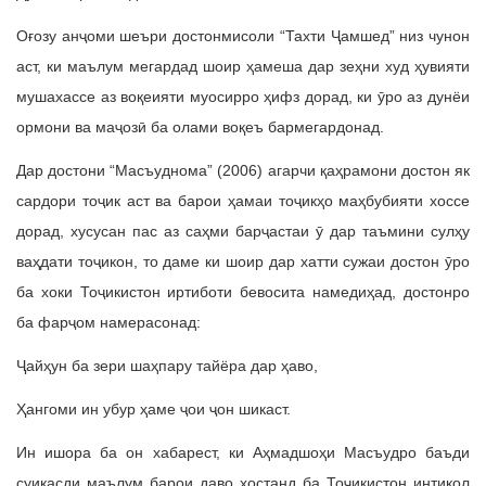
Оғозу анҷоми шеъри достонмисоли “Тахти Ҷамшед” низ чунон
аст, ки маълум мегардад шоир ҳамеша дар зеҳни худ ҳувияти
мушахассе аз воқеияти муосирро ҳифз дорад, ки ӯро аз дунёи
ормони ва маҷозӣ ба олами воқеъ бармегардонад.
Дар достони “Масъуднома” (2006) агарчи қаҳрамони достон як
сардори тоҷик аст ва барои ҳамаи тоҷикҳо маҳбубияти хоссе
дорад, хусусан пас аз саҳми барҷастаи ӯ дар таъмини сулҳу
ваҳдати тоҷикон, то даме ки шоир дар хатти сужаи достон ӯро
ба хоки Тоҷикистон иртиботи бевосита намедиҳад, достонро
ба фарҷом намерасонад:
Ҷайҳун ба зери шаҳпару тайёра дар ҳаво,
Ҳангоми ин убур ҳаме ҷои ҷон шикаст.
Ин ишора ба он хабарест, ки Аҳмадшоҳи Масъудро баъди
суиқасди маълум барои даво хостанд ба Тоҷикистон интиқол