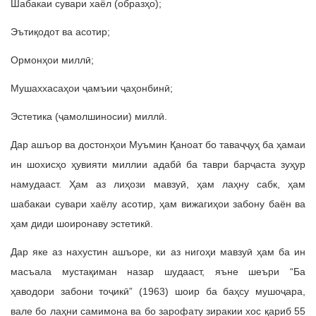
Шабакаи сувари хаёл (образҳо);
Эътиқодот ва асотир;
Ормонҳои миллӣ;
Мушаххасаҳои ҷамъии ҷаҳонбинӣ;
Эстетика (ҷамолшиносии) миллӣ.
Дар ашъор ва достонҳои Муъмин Қаноат бо таваҷҷуҳ ба ҳамаи
ин шохисҳо ҳувияти миллии адабӣ ба таври барҷаста зуҳур
намудааст. Ҳам аз лиҳози мавзуӣ, ҳам лаҳну сабк, ҳам
шабакаи сувари хаёлу асотир, ҳам вижагиҳои забону баён ва
ҳам диди шоиронаву эстетикӣ.
Дар яке аз нахустин ашъоре, ки аз нигоҳи мавзуӣ ҳам ба ин
масъала мустақиман назар шудааст, яъне шеъри “Ба
ҳаводори забони тоҷикӣ” (1963) шоир ба баҳсу мушоҷара,
вале бо лаҳни самимона ва бо зарофату зиракии хос қариб 55