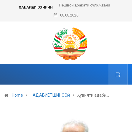
Пешвои ҳаракати сулҳи ҷаҳонӣ
ХАБАРҲОИ ОХИРИН
08.08.2026
Home
АДАБИЁТШИНОСӢ
Ҳувияти адабӣ…