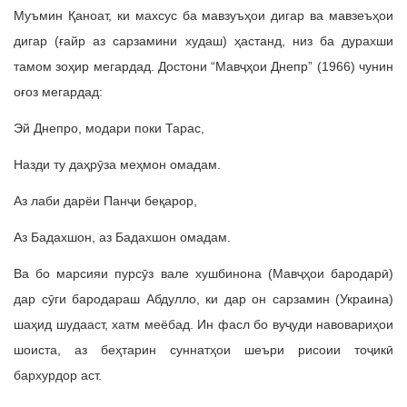
Муъмин Қаноат, ки махсус ба мавзуъҳои дигар ва мавзеъҳои
дигар (ғайр аз сарзамини худаш) ҳастанд, низ ба дурахши
тамом зоҳир мегардад. Достони “Мавҷҳои Днепр” (1966) чунин
оғоз мегардад:
Эй Днепро, модари поки Тарас,
Назди ту даҳрӯза меҳмон омадам.
Аз лаби дарёи Панҷи беқарор,
Аз Бадахшон, аз Бадахшон омадам.
Ва бо марсияи пурсӯз вале хушбинона (Мавҷҳои бародарӣ)
дар сӯги бародараш Абдулло, ки дар он сарзамин (Украина)
шаҳид шудааст, хатм меёбад. Ин фасл бо вуҷуди навовариҳои
шоиста, аз беҳтарин суннатҳои шеъри рисоии тоҷикӣ
бархурдор аст.