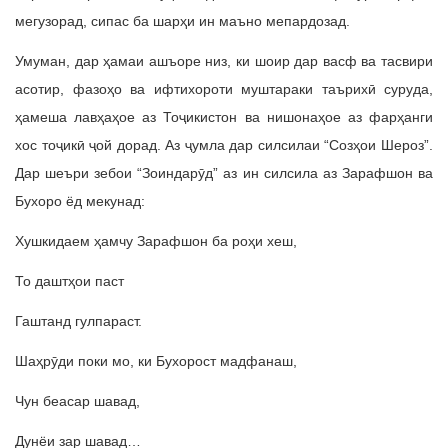
мегузорад, сипас ба шарҳи ин маъно мепардозад.
Умуман, дар ҳамаи ашъоре низ, ки шоир дар васф ва тасвири
асотир, фазоҳо ва ифтихороти муштараки таърихӣ суруда,
ҳамеша лавҳаҳое аз Тоҷикистон ва нишонаҳое аз фарҳанги
хос тоҷикӣ ҷой дорад. Аз ҷумла дар силсилаи “Созҳои Шероз”.
Дар шеъри зебои “Зоиндарӯд” аз ин силсила аз Зарафшон ва
Бухоро ёд мекунад:
Хушкидаем ҳамчу Зарафшон ба роҳи хеш,
То даштҳои паст
Гаштанд гулпараст.
Шаҳрӯди поки мо, ки Бухорост мадфанаш,
Чун беасар шавад,
Дунёи зар шавад…