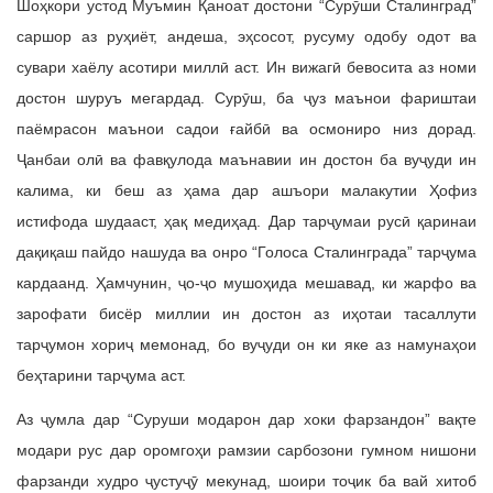
Шоҳкори устод Муъмин Қаноат достони “Сурӯши Сталинград”
саршор аз руҳиёт, андеша, эҳсосот, русуму одобу одот ва
сувари хаёлу асотири миллӣ аст. Ин вижагӣ бевосита аз номи
достон шуруъ мегардад. Сурӯш, ба ҷуз маънои фариштаи
паёмрасон маънои садои ғайбӣ ва осмониро низ дорад.
Ҷанбаи олӣ ва фавқулода маънавии ин достон ба вуҷуди ин
калима, ки беш аз ҳама дар ашъори малакутии Ҳофиз
истифода шудааст, ҳақ медиҳад. Дар тарҷумаи русӣ қаринаи
дақиқаш пайдо нашуда ва онро “Голоса Сталинграда” тарҷума
кардаанд. Ҳамчунин, ҷо-ҷо мушоҳида мешавад, ки жарфо ва
зарофати бисёр миллии ин достон аз иҳотаи тасаллути
тарҷумон хориҷ мемонад, бо вуҷуди он ки яке аз намунаҳои
беҳтарини тарҷума аст.
Аз ҷумла дар “Суруши модарон дар хоки фарзандон” вақте
модари рус дар оромгоҳи рамзии сарбозони гумном нишони
фарзанди худро ҷустуҷӯ мекунад, шоири тоҷик ба вай хитоб