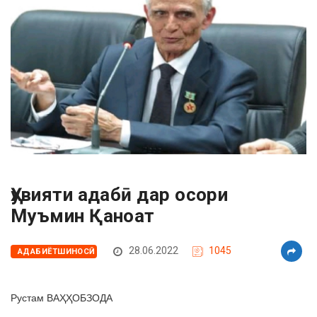
Ҳувияти адабӣ дар осори
Муъмин Қаноат
28.06.2022
1045
АДАБИЁТШИНОСӢ
Рустам ВАҲҲОБЗОДА