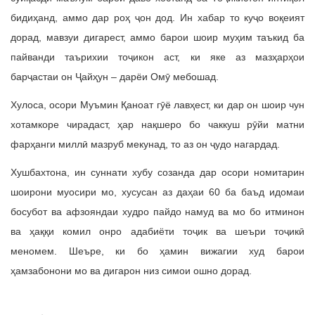
бидиҳанд, аммо дар роҳ ҷон дод. Ин хабар то куҷо воқеият
дорад, мавзуи дигарест, аммо барои шоир муҳим таъкид ба
пайванди таърихии тоҷикон аст, ки яке аз мазҳарҳои
барҷастаи он Ҷайҳун – дарёи Омӯ мебошад.
Хулоса, осори Муъмин Қаноат гӯё лавҳест, ки дар он шоир чун
хотамкоре чирадаст, ҳар нақшеро бо чаккуш рӯйи матни
фарҳанги миллӣ мазруб мекунад, то аз он ҷудо нагардад.
Хушбахтона, ин суннати хубу созанда дар осори номитарин
шоирони муосири мо, хусусан аз даҳаи 60 ба баъд идомаи
босубот ва афзояндаи худро пайдо намуд ва мо бо итминон
ва ҳаққи комил онро адабиёти тоҷик ва шеъри тоҷикӣ
меномем. Шеъре, ки бо ҳамин вижагии худ барои
ҳамзабонони мо ва дигарон низ симои ошно дорад.