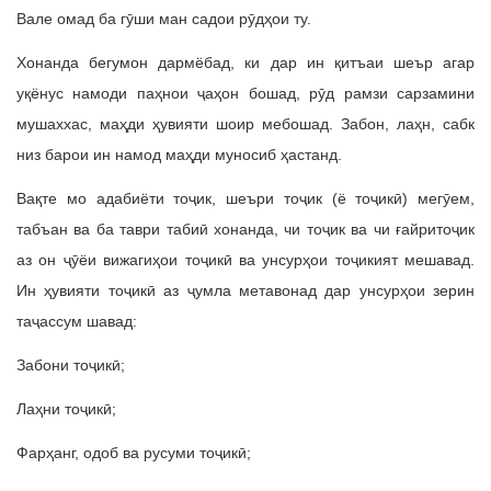
Вале омад ба гӯши ман садои рӯдҳои ту.
Хонанда бегумон дармёбад, ки дар ин қитъаи шеър агар
уқёнус намоди паҳнои ҷаҳон бошад, рӯд рамзи сарзамини
мушаххас, маҳди ҳувияти шоир мебошад. Забон, лаҳн, сабк
низ барои ин намод маҳди муносиб ҳастанд.
Вақте мо адабиёти тоҷик, шеъри тоҷик (ё тоҷикӣ) мегӯем,
табъан ва ба таври табиӣ хонанда, чи тоҷик ва чи ғайритоҷик
аз он ҷӯёи вижагиҳои тоҷикӣ ва унсурҳои тоҷикият мешавад.
Ин ҳувияти тоҷикӣ аз ҷумла метавонад дар унсурҳои зерин
таҷассум шавад:
Забони тоҷикӣ;
Лаҳни тоҷикӣ;
Фарҳанг, одоб ва русуми тоҷикӣ;