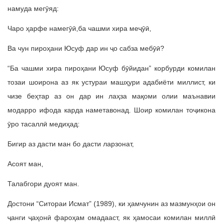
намуда мегӯяд:
Чаро ҳарфе намегӯӣ,ба чашми хира меҷӯӣ,
Ва чун пироҳани Юсуф дар ин ҷо сабза мебӯӣ?
“Ба чашми хира пироҳани Юсуф бӯйидан” корбурди комилан
тозаи шоирона аз як устураи машҳури адабиёти миллист, ки
чизе беҳтар аз он дар ин лаҳза мақоми олии маънавии
модарро ифода карда наметавонад. Шоир комилан тоҷикона
ӯро тасаллӣ медиҳад:
Бигир аз дасти ман бо дасти ларзонат,
Асоят ман,
Талабгори дуоят ман.
Достони “Ситораи Исмат” (1989), ки ҳамчунин аз мазмунҳои он
ҷанги ҷаҳонӣ фароҳам омадааст, як ҳамосаи комилан миллӣ