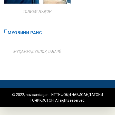
ТОЛИБИ ЛУҚМОН
МУОВИНИ РАИС
МУҲАММАДУЛЛОҲ ТАБАРӢ
© 2022, navisandagan - ИТТИФОҚИ НАВИСАНДАГОНИ
ТОҶИКИСТОН. All rights reserved.