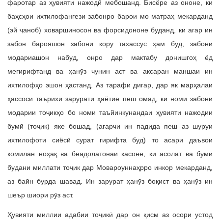
фаротар аз ҳувияти нажодӣ мебошанд. Бисёре аз ононе, ки
баҳсҳои ихтилофангези забонро барои мо матраҳ мекарданд
(эй ҷаноб) ховаршиносон ва форсидононе буданд, ки агар ин
забон барояшон забони кору тахассус ҳам буд, забони
модариашон набуд, онро дар мактабу донишгоҳ ёд
мегирифтанд ва ҳанӯз чунин аст ва аксаран маншаи ин
ихтилофҳо эшон ҳастанд. Аз тарафи дигар, дар як марҳалаи
ҳассоси таърихӣ зарурати ҳаётие пеш омад, ки номи забони
модарии тоҷикҳо бо номи таъйинкунандаи ҳувияти нажодии
бумӣ (тоҷик) яке бошад, (агарчи ин падида пеш аз шуруи
ихтилофоти сиёсӣ сурат гирифта буд) то асари даъвои
комилан ноҳақ ва беадолатонаи касоне, ки асолат ва бумӣ
будани миллати тоҷик дар Мовароуннаҳрро инкор мекарданд,
аз байн бурда шавад. Ин зарурат ҳанӯз боқист ва ҳанӯз ин
шеър шиори рӯз аст.
Ҳувияти миллии адабии тоҷикӣ дар он қисм аз осори устод