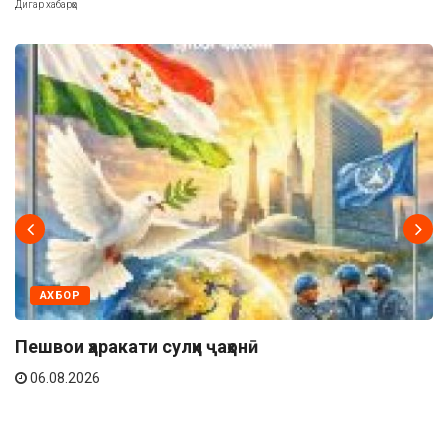
Дигар хабарҳо
АХБОР
Пешвои ҳаракати сулҳи ҷаҳонӣ
06.08.2026