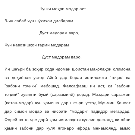
Чунки меҳри модар аст.
З-ин сабаб чун шӯхиҳои дилбарам
Дӯст медорам варо,
Чун навозишҳои гарми модарам
Дӯст медорам варо.
Ин шеъри ба зоҳир сода идомаи шоистаи мақолаҳои олимона
ва доҳиёнаи устод Айнӣ дар бораи истилоҳоти “тоҷик” ва
“забони тоҷикӣ” мебошад. Фалсафааш ин аст, ки “забони
тоҷикӣ” ҳувияти бумӣ (сарзаминӣ) дорад. Мазҳари сарзамин
(ватан-модар) чун ҳамеша дар шеъри устод Муъмин Қаноат
дар симои модар ва нисбати “модарӣ” падидор мегардад.
Форсӣ ва то ҷое дарӣ ҳам истилоҳоти куллие ҳастанд, ки айни
ҳамин забони дар кулл ягонаро ифода менамоянд, аммо