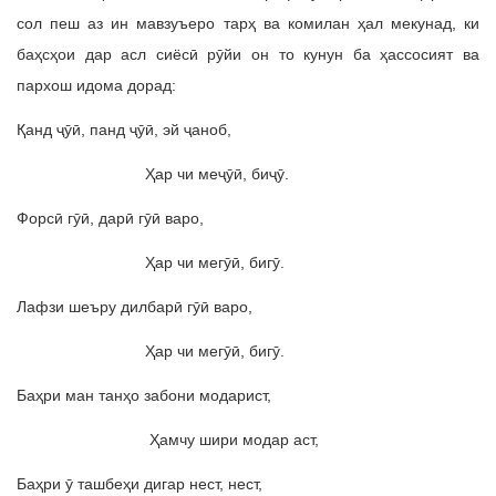
сол пеш аз ин мавзуъеро тарҳ ва комилан ҳал мекунад, ки
баҳсҳои дар асл сиёсӣ рӯйи он то кунун ба ҳассосият ва
пархош идома дорад:
Қанд ҷӯӣ, панд ҷӯӣ, эй ҷаноб,
Ҳар чи меҷӯӣ, биҷӯ.
Форсӣ гӯӣ, дарӣ гӯӣ варо,
Ҳар чи мегӯӣ, бигӯ.
Лафзи шеъру дилбарӣ гӯӣ варо,
Ҳар чи мегӯӣ, бигӯ.
Баҳри ман танҳо забони модарист,
Ҳамчу шири модар аст,
Баҳри ӯ ташбеҳи дигар нест, нест,