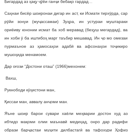
Бигардад аз ҳақу ҷӯёи ганҷи бебақо гардад…
Саҳнаи бисёр шоиронаи дигар ин аст, ки Исмати тирхӯрда, сар
рӯйи зонуи (муҷассамаи) Зуҳра, ин устураи муштараки
ориёиву юнонии исмат ба хоб меравад (беҳуш мегардад), ва
ин хоби ӯ ба иштибоҳ марг таъбир мешавад. Ин ҷо мо омезаи
пурмаъное аз ҳамосаҳои адабӣ ва афсонаҳои тоҷикиро
мушоҳида менамоем.
Дар оғози “Достони оташ” (1966)мехонем:
Вахш,
Рукнободи кӯҳистони ман,
Қиссаи ман, аввалу анҷоми ман.
Яъне шоир барои сувари хаёли меҳварии достон худ аз
ибтидо мақоми олии маънавӣ медиҳад, онро дар радифи
образи барҷастаи муҳити дилбастагӣ ва тафохури Ҳофиз