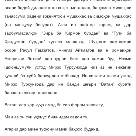
асари бадеӣ дилпазиртар воқеъ мегардад, ба ҳамон мизон, ки
таҷассуми бадеии воқеиятҳои мушаххас ва симоҳои мушаххас
(на мавҳуму бесурат). Акси ин рафтор корест, ки дар
зарбулмасалҳои “Зира ба Кирмон бурдан” ва “Тӯтӣ ба
Ҳиндустон бурдан” хулоса мешавад. Шуҳрати камназири
осори Расул Ғамзатов, Чингиз Айтматов ва ё романҳои
Америкаи Лотинӣ дар қарни бист дар ҳамин буд. Назми
ҷаҳоншумули устод Мирзо Турсунзода низ аз ин вижагии
ҳунарӣ ба хубӣ бархурдор мебошад. Ин вижагии назми устод
Мирзо Турсунзода дар ин банди шеъри “Ватан” сурати
барҷаста зоҳир гардидааст:
Ватан, дар ҳар куҷо омад ба сар форам ҳавои ту,
Ман аз он сӯи уқёнус бишнидам садои ту.
Агарчи дар миён тӯфону мавҷи баҳрҳо буданд,