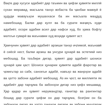
Вақте дар хусуси адабиёт дар таъмин ва ҳифзи ҳувияти миллӣ
сухан меравад, масъала танҳо вобаста ба ҷанбаи мавзуӣ ё
ҳудуди мавзуъҳои мушаххаси ба ин масъала маҳдуд
намебошад. Балки дар кулл ва ба сурати маҷмуъ худи
адабиёт, осори адабии асил дар нафси худ, бо ҳама бофту
матоъи суварӣ ва маънавии худ воҳиди ҳувият аст.
Ҳамчунин ҳувият дар адабиёт арзиши танҳо иҷтимоӣ, маънавӣ
ё сиёсӣ нест, балки арзиш ва унсури ҳунарӣ ва эстетикӣ низ
мебошад. Ба таъбири дигар, ҳувият дар адабиёт шохиси
ҳунарӣ ҳам ҳаст. Шохиси ҳунарии ҳувияти адабӣ фаротар ва
ҷомеътар аз сабк, саноеъи адабӣ, навъҳо ва жанрҳои адабӣ
ва ҳатто забони адабиёт мебошад. Аз ин ҷост, ки миллияти як
адабиёт дар тарҷума ба забонҳои дигар низ ҳифз мешавад.
Ҳар қадар ин ҳувият нерумандтар, ғанитар ва рангинтар
бошад дар сурати ҳифзи он дар тарҷума, бозгӯии он ба
забонҳои дигар ва ҳатто гунаҳои дигари як забони муштарак