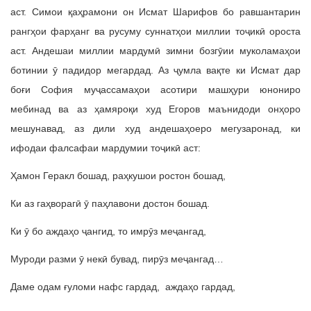
аст. Симои қаҳрамони он Исмат Шарифов бо равшантарин
рангҳои фарҳанг ва русуму суннатҳои миллии тоҷикӣ ороста
аст. Андешаи миллии мардумӣ зимни бозгӯии муколамаҳои
ботинии ӯ падидор мегардад. Аз ҷумла вақте ки Исмат дар
боғи София муҷассамаҳои асотири машҳури юнониро
мебинад ва аз ҳамяроқи худ Егоров маънидоди онҳоро
мешунавад, аз дили худ андешаҳоеро мегузаронад, ки
ифодаи фалсафаи мардумии тоҷикӣ аст:
Ҳамон Геракл бошад, раҳкушои ростон бошад,
Ки аз гаҳворагӣ ӯ паҳлавони достон бошад.
Ки ӯ бо аждаҳо ҷангид, то имрӯз меҷангад,
Муроди разми ӯ некӣ бувад, пирӯз меҷангад…
Даме одам ғуломи нафс гардад, аждаҳо гардад,