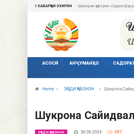
Шумораи ҳафтуми «Садои Шарқ
ХАБАРҲОИ ОХИРИН
АСОСӢ
АНҶУМАНҲО
САДОРА
Home
ЭҶОДИ ҶАВОНОН
Шукрона Сайи
Шукрона Сайидвал
06.06.2024
497
ЭҶОДИ ҶАВОНОН