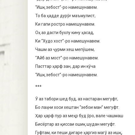
“Ишқ зебост”-ро намешунавем.
То ба ҳадде дурӯғ маъмулист,
Ки гапи ростро намешунавем.
Оҳ аз дасти бухлу кину ҳасад,
Ки “Худо хост”-ро намешунавем.
Чашм аз ҷурми хеш мепӯшем,
“Айб аз мост”-ро намешунавем.
Пасттар ҳарф зан, дар ин кӯча
“Ишқ зебост”-ро намешунавем.
***
Ӯ аз табори шед буд, аз настаран мегуфт,
Бо лаҳни хоси хештан “зебои ман” мегуфт.
Ҳар ҳарф пур аз меҳр буд ӯро, вале чашмаш
Бисёртар аз қиссаи ошиқ шудан мегуфт.
Гуфтам, ки пеши дигаре ҳаргиз магӯ аз ишқ,