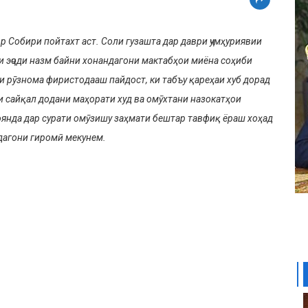
 Собири пойтахт аст. Соли гу­зашта дар даври ҷумҳуриявии
аи эҷоди назм байни хонандагони мактабҳои миёна соҳиби
и рӯзнома фиристодааш пайдост, ки табъу қареҳаи хуб дорад
ои сайқал додани маҳорати худ ва омӯхтани назокатҳои
 оянда дар сурати омӯзишу заҳмати бештар тавфиқ ёраш хоҳад
дагони ги­ромӣ мекунем.