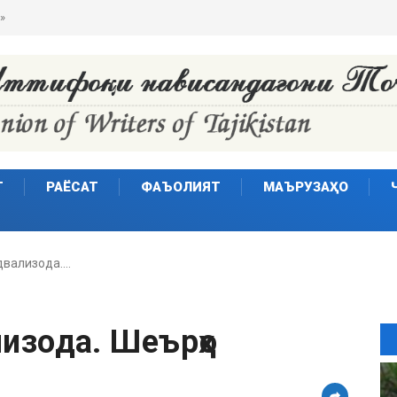
»
Т
РАЁСАТ
ФАЪОЛИЯТ
МАЪРУЗАҲО
двализода.…
изода. Шеърҳо