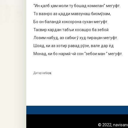
“Ин қалб ҳам моли ту бошад комилан” мегуфт.
То вазнро аз қадди мавзунаш биомӯзам,
Бо он баландӣ хоксорона сухан мегуфт.
Тасвир кардан табъи хосашро ба зебоӣ
Лозим набуд, аз сабки ӯ худ пираҳан мегуфт.
Шояд, ки аз хотир равад рӯзе, вале дар ёд
Монад, ки бо нармӣ чӣ сон “зебои ман “ мегуфт.
Дигар хабарҳо
© 2022, navisa