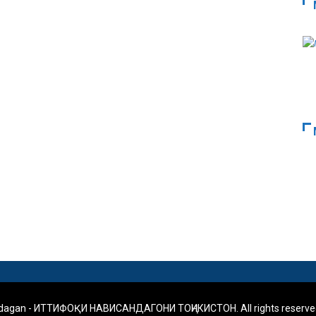
ndagan - ИТТИФОҚИ НАВИСАНДАГОНИ ТОҶИКИСТОН. All rights reserve