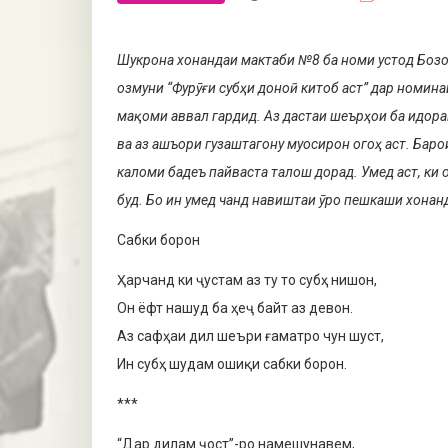
Шукрона хонандаи мактаби №8 ба номи устод Бозор
озмуни “Фурӯғи субҳи доноӣ китоб аст” дар номин
мақоми аввал гардид. Аз дастаи шеърҳои ба идора
ва аз ашъори гуза­штагону муосирон огоҳ аст. Бар
каломи бадеъ пайваста талош дорад. Умед аст, ки
буд. Бо ин умед чанд навиштаи ӯро пешкаши хонан
Сабки борон
Ҳарчанд ки ҷустам аз ту то субҳ нишон,
Он ёфт нашуд ба ҳеҷ байт аз девон.
Аз сафҳаи дил шеъри ғаматро чун шуст,
Ин субҳ шудам ошиқи сабки борон.
***
“Дар дилам ҷост”-ро намешунавем,