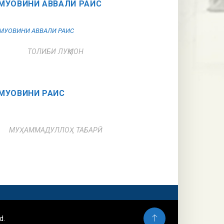
МУОВИНИ АВВАЛИ РАИС
ТОЛИБИ ЛУҚМОН
МУОВИНИ РАИС
МУҲАММАДУЛЛОҲ ТАБАРӢ
d.